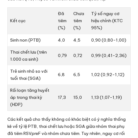
Đã
Chưa
Tỷ số nguy cơ
Kết cục
tiêm
tiêm
hiệu chỉnh (KTC
(%)
(%)
95%)
Sinh non (PTB)
4,0
4,5
0,90 (0,80-1,00)
Thai chết lưu (trên
0,79
0,72
0,99 (0,41-2,36)
1.000 ca sinh)
Trẻ sinh nhỏ so với
6,8
6,5
1,02 (0,92-1,12)
tuổi thai (SGA)
Rối loạn tăng huyết
áp trong thai kỳ
17,3
15,0
1,13 (1,07-1,19)
(HDP)
Các kết quả cho thấy không có khác biệt có ý nghĩa thống
kê về tỷ lệ PTB, thai chết lưu hoặc SGA giữa nhóm thai phụ
đã tiêm RSVpreF và nhóm chưa tiêm. Tuy nhiên, nguy cơ rối