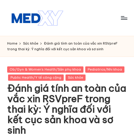
Skip
to
content
M
e
Home
Sức khỏe
Đánh giá tính an toàn của vắc xin RSVpreF
trong thai kỳ: Ý nghĩa đối với kết cục sản khoa và sơ sinh
d
x
Posted
Ob/Gyn & Women's Health/Sản phụ khoa
Pediatrics/Nhi khoa
y
in
Public Health/Y tế công cộng
Sức khỏe
A
Đánh giá tính an toàn của
I
vắc xin RSVpreF trong
thai kỳ: Ý nghĩa đối với
kết cục sản khoa và sơ
sinh