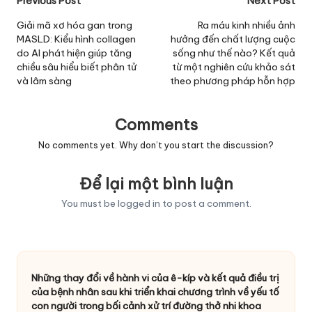
Post
Previous Post
Next Post
navigation
Giải mã xơ hóa gan trong
Ra máu kinh nhiều ảnh
MASLD: Kiểu hình collagen
hưởng đến chất lượng cuộc
do AI phát hiện giúp tăng
sống như thế nào? Kết quả
chiều sâu hiểu biết phân tử
từ một nghiên cứu khảo sát
và lâm sàng
theo phương pháp hỗn hợp
Comments
No comments yet. Why don’t you start the discussion?
Để lại một bình luận
You must be
logged in
to post a comment.
Những thay đổi về hành vi của ê-kíp và kết quả điều trị
của bệnh nhân sau khi triển khai chương trình về yếu tố
con người trong bối cảnh xử trí đường thở nhi khoa