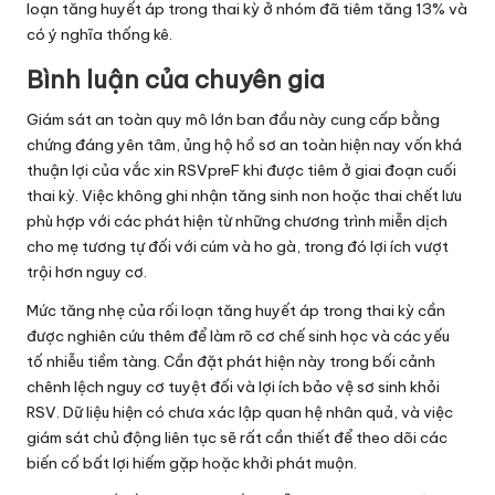
loạn tăng huyết áp trong thai kỳ ở nhóm đã tiêm tăng 13% và
có ý nghĩa thống kê.
Bình luận của chuyên gia
Giám sát an toàn quy mô lớn ban đầu này cung cấp bằng
chứng đáng yên tâm, ủng hộ hồ sơ an toàn hiện nay vốn khá
thuận lợi của vắc xin RSVpreF khi được tiêm ở giai đoạn cuối
thai kỳ. Việc không ghi nhận tăng sinh non hoặc thai chết lưu
phù hợp với các phát hiện từ những chương trình miễn dịch
cho mẹ tương tự đối với cúm và ho gà, trong đó lợi ích vượt
trội hơn nguy cơ.
Mức tăng nhẹ của rối loạn tăng huyết áp trong thai kỳ cần
được nghiên cứu thêm để làm rõ cơ chế sinh học và các yếu
tố nhiễu tiềm tàng. Cần đặt phát hiện này trong bối cảnh
chênh lệch nguy cơ tuyệt đối và lợi ích bảo vệ sơ sinh khỏi
RSV. Dữ liệu hiện có chưa xác lập quan hệ nhân quả, và việc
giám sát chủ động liên tục sẽ rất cần thiết để theo dõi các
biến cố bất lợi hiếm gặp hoặc khởi phát muộn.