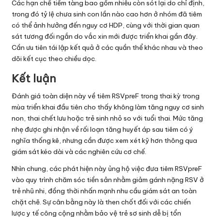
Các hạn chế tiềm tàng bao gồm nhiễu còn sót lại do chỉ định,
trong đó tỷ lệ chưa sinh con lần nào cao hơn ở nhóm đã tiêm
có thể ảnh hưởng đến nguy cơ HDP, cùng với thời gian quan
sát tương đối ngắn do vắc xin mới được triển khai gần đây.
Cần ưu tiên tái lập kết quả ở các quần thể khác nhau và theo
dõi kết cục theo chiều dọc.
Kết luận
Đánh giá toàn diện này về tiêm RSVpreF trong thai kỳ trong
mùa triển khai đầu tiên cho thấy không làm tăng nguy cơ sinh
non, thai chết lưu hoặc trẻ sinh nhỏ so với tuổi thai. Mức tăng
nhẹ được ghi nhận về rối loạn tăng huyết áp sau tiêm có ý
nghĩa thống kê, nhưng cần được xem xét kỹ hơn thông qua
giám sát kéo dài và các nghiên cứu cơ chế.
Nhìn chung, các phát hiện này ủng hộ việc đưa tiêm RSVpreF
vào quy trình chăm sóc tiền sản nhằm giảm gánh nặng RSV ở
trẻ nhũ nhi, đồng thời nhấn mạnh nhu cầu giám sát an toàn
chặt chẽ. Sự cân bằng này là then chốt đối với các chiến
lược y tế công cộng nhằm bảo vệ trẻ sơ sinh dễ bị tổn