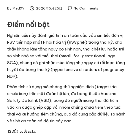
By
MedXY
2026年6月25日
No Comments
Posted
by
Điểm nổi bật
Nghiên cứu này đánh giá tính an toàn của vắc xin tiểu đơn vị
RSV tiền hợp nhất F hai hóa trị (RSVpreF) trong thai kỳ, cho
thấy không làm tăng nguy cơ sinh non, thai chết lưu hoặc trẻ
sơ sinh nhỏ so với tuổi thai (small-for-gestational-age,
SGA), nhưng có ghi nhận mức tăng nhẹ nguy cơ rối loạn tăng
huyết áp trong thai kỳ (hypertensive disorders of pregnancy,
HDP).
Phân tích sử dụng mô phỏng thử nghiệm đích (target trial
emulation) trên một đoàn hệ lớn, đa bang thuộc Vaccine
Safety Datalink (VSD), trong đó người mang thai đã tiêm
vắc xin được ghép cặp với nhóm chứng chưa tiêm theo tuổi
thai và xu hướng tiêm chủng, qua đó cung cấp dữ liệu so sánh
về tính an toàn có độ tin cậy cao.