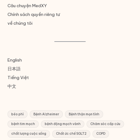
Câu chuyện MedXY
Chính sách quyền riêng tư
về chúng tôi
English
日本語
Tiếng Việt
中文
béo phì
Bệnh Alzheimer
Bệnh thận mạn tính
bệnh tim mạch
bệnh động mạch vành
Chăm sóc cấp cứu
chất lượng cuộc sống
Chất ức chế SGLT2
COPD