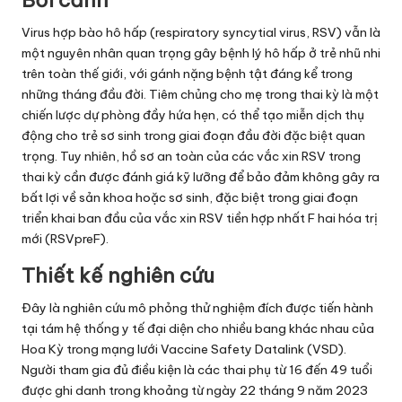
Bối cảnh
Virus hợp bào hô hấp (respiratory syncytial virus, RSV) vẫn là
một nguyên nhân quan trọng gây bệnh lý hô hấp ở trẻ nhũ nhi
trên toàn thế giới, với gánh nặng bệnh tật đáng kể trong
những tháng đầu đời. Tiêm chủng cho mẹ trong thai kỳ là một
chiến lược dự phòng đầy hứa hẹn, có thể tạo miễn dịch thụ
động cho trẻ sơ sinh trong giai đoạn đầu đời đặc biệt quan
trọng. Tuy nhiên, hồ sơ an toàn của các vắc xin RSV trong
thai kỳ cần được đánh giá kỹ lưỡng để bảo đảm không gây ra
bất lợi về sản khoa hoặc sơ sinh, đặc biệt trong giai đoạn
triển khai ban đầu của vắc xin RSV tiền hợp nhất F hai hóa trị
mới (RSVpreF).
Thiết kế nghiên cứu
Đây là nghiên cứu mô phỏng thử nghiệm đích được tiến hành
tại tám hệ thống y tế đại diện cho nhiều bang khác nhau của
Hoa Kỳ trong mạng lưới Vaccine Safety Datalink (VSD).
Người tham gia đủ điều kiện là các thai phụ từ 16 đến 49 tuổi
được ghi danh trong khoảng từ ngày 22 tháng 9 năm 2023