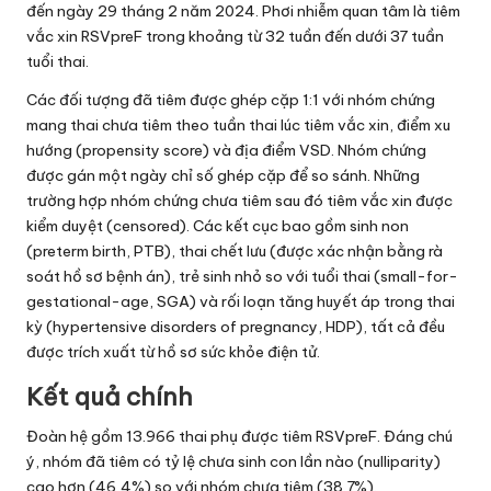
đến ngày 29 tháng 2 năm 2024. Phơi nhiễm quan tâm là tiêm
vắc xin RSVpreF trong khoảng từ 32 tuần đến dưới 37 tuần
tuổi thai.
Các đối tượng đã tiêm được ghép cặp 1:1 với nhóm chứng
mang thai chưa tiêm theo tuần thai lúc tiêm vắc xin, điểm xu
hướng (propensity score) và địa điểm VSD. Nhóm chứng
được gán một ngày chỉ số ghép cặp để so sánh. Những
trường hợp nhóm chứng chưa tiêm sau đó tiêm vắc xin được
kiểm duyệt (censored). Các kết cục bao gồm sinh non
(preterm birth, PTB), thai chết lưu (được xác nhận bằng rà
soát hồ sơ bệnh án), trẻ sinh nhỏ so với tuổi thai (small-for-
gestational-age, SGA) và rối loạn tăng huyết áp trong thai
kỳ (hypertensive disorders of pregnancy, HDP), tất cả đều
được trích xuất từ hồ sơ sức khỏe điện tử.
Kết quả chính
Đoàn hệ gồm 13.966 thai phụ được tiêm RSVpreF. Đáng chú
ý, nhóm đã tiêm có tỷ lệ chưa sinh con lần nào (nulliparity)
cao hơn (46,4%) so với nhóm chưa tiêm (38,7%).