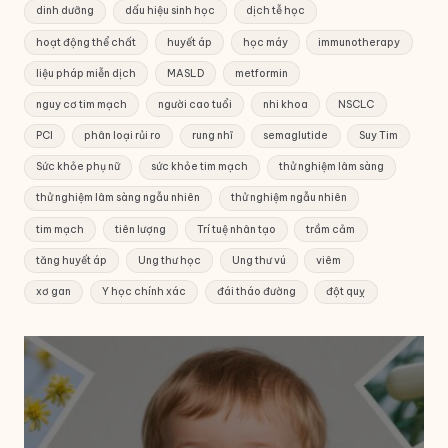
dinh dưỡng
dấu hiệu sinh học
dịch tễ học
hoạt động thể chất
huyết áp
học máy
immunotherapy
liệu pháp miễn dịch
MASLD
metformin
nguy cơ tim mạch
người cao tuổi
nhi khoa
NSCLC
PCI
phân loại rủi ro
rung nhĩ
semaglutide
Suy Tim
Sức khỏe phụ nữ
sức khỏe tim mạch
thử nghiệm lâm sàng
thử nghiệm lâm sàng ngẫu nhiên
thử nghiệm ngẫu nhiên
tim mạch
tiên lượng
Trí tuệ nhân tạo
trầm cảm
tăng huyết áp
Ung thư học
Ung thư vú
viêm
xơ gan
Y học chính xác
đái tháo đường
đột quỵ