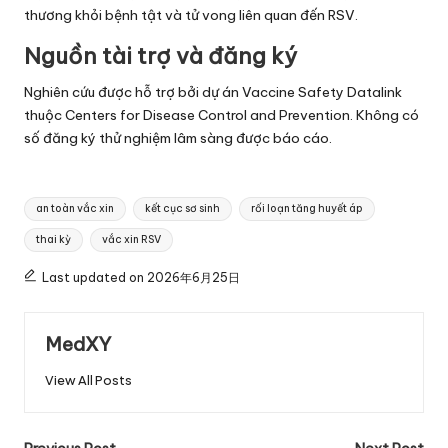
thương khỏi bệnh tật và tử vong liên quan đến RSV.
Nguồn tài trợ và đăng ký
Nghiên cứu được hỗ trợ bởi dự án Vaccine Safety Datalink
thuộc Centers for Disease Control and Prevention. Không có
số đăng ký thử nghiệm lâm sàng được báo cáo.
Tags:
an toàn vắc xin
kết cục sơ sinh
rối loạn tăng huyết áp
thai kỳ
vắc xin RSV
Last updated on 2026年6月25日
MedXY
View All Posts