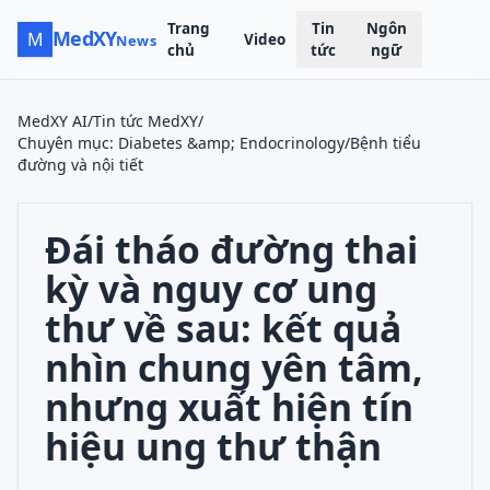
Trang
Tin
Ngôn
MedXY
M
Video
News
chủ
tức
ngữ
MedXY AI
/
Tin tức MedXY
/
Chuyên mục
:
Diabetes &amp; Endocrinology/Bệnh tiểu
đường và nội tiết
Đái tháo đường thai
kỳ và nguy cơ ung
thư về sau: kết quả
nhìn chung yên tâm,
nhưng xuất hiện tín
hiệu ung thư thận