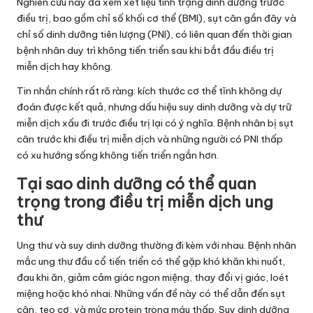
Nghiên cứu này đã xem xét liệu tình trạng dinh dưỡng trước
điều trị, bao gồm chỉ số khối cơ thể (BMI), sụt cân gần đây và
chỉ số dinh dưỡng tiên lượng (PNI), có liên quan đến thời gian
bệnh nhân duy trì không tiến triển sau khi bắt đầu điều trị
miễn dịch hay không.
Tin nhắn chính rất rõ ràng: kích thước cơ thể tĩnh không dự
đoán được kết quả, nhưng dấu hiệu suy dinh dưỡng và dự trữ
miễn dịch xấu đi trước điều trị lại có ý nghĩa. Bệnh nhân bị sụt
cân trước khi điều trị miễn dịch và những người có PNI thấp
có xu hướng sống không tiến triển ngắn hơn.
Tại sao dinh dưỡng có thể quan
trọng trong điều trị miễn dịch ung
thư
Ung thư và suy dinh dưỡng thường đi kèm với nhau. Bệnh nhân
mắc ung thư đầu cổ tiến triển có thể gặp khó khăn khi nuốt,
đau khi ăn, giảm cảm giác ngon miệng, thay đổi vị giác, loét
miệng hoặc khó nhai. Những vấn đề này có thể dẫn đến sụt
cân, teo cơ, và mức protein trong máu thấp. Suy dinh dưỡng