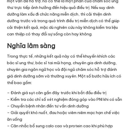
một vấn đề hỗ trợ; nó có thể là một phần của chăm sóc ung
thư trực tiếp ảnh hưởng đến hiệu quả điều trị. Nếu suy dinh
dưỡng làm xấu đi chức năng miễn dịch, thì cải thiện dinh
dưỡng trước và trong quá trình điều trị miễn dịch có thể giúp
cải thiện kết quả, mặc dù nghiên cứu này không kiểm tra liệu
can thiệp có thay đổi sự sống còn hay không.
Nghĩa lâm sàng
Trong thực tế, những kết quả này có thể khuyến khích các
bác sĩ ung thư, bác sĩ tai mũi họng, chuyên gia dinh dưỡng,
chuyên gia ngôn ngữ học và đội ngũ chăm sóc hỗ trợ đánh
giá dinh dưỡng sớm và thường xuyên. Một số bước hữu ích có
thể bao gồm:
– Đánh giá sụt cân gần đây trước khi bắt đầu điều trị
– Kiểm tra các chỉ số xét nghiệm đóng góp vào PNI khi có sẵn
– Chuyển bệnh nhân đến tư vấn dinh dưỡng
– Giải quyết khó nuốt, đau hoặc viêm niêm mạc hạn chế việc
ăn uống
– Cân nhắc bổ sung calo cao và protein cao khi phù hợp