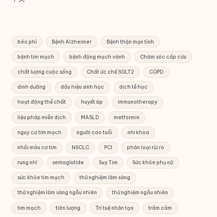
béo phì
Bệnh Alzheimer
Bệnh thận mạn tính
bệnh tim mạch
bệnh động mạch vành
Chăm sóc cấp cứu
chất lượng cuộc sống
Chất ức chế SGLT2
COPD
dinh dưỡng
dấu hiệu sinh học
dịch tễ học
hoạt động thể chất
huyết áp
immunotherapy
liệu pháp miễn dịch
MASLD
metformin
nguy cơ tim mạch
người cao tuổi
nhi khoa
nhồi máu cơ tim
NSCLC
PCI
phân loại rủi ro
rung nhĩ
semaglutide
Suy Tim
Sức khỏe phụ nữ
sức khỏe tim mạch
thử nghiệm lâm sàng
thử nghiệm lâm sàng ngẫu nhiên
thử nghiệm ngẫu nhiên
tim mạch
tiên lượng
Trí tuệ nhân tạo
trầm cảm