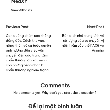
MedXY
View All Posts
Post
Previous Post
Next Post
navigation
Con đường chăm sóc không
Bản dịch nhỏ trung tính về
đồng đều: Cách khu vực,
số lượng của sự chuyển vị
nông thôn và sự tước quyền
nội nhiễm sắc thể PAX6 và
ảnh hưởng đến việc vận
Aniridia
chuyển đến các trung tâm
chấn thương đã xác minh
cho những bệnh nhân bị
chấn thương nghiêm trọng
Comments
No comments yet. Why don’t you start the discussion?
Để lại một bình luận