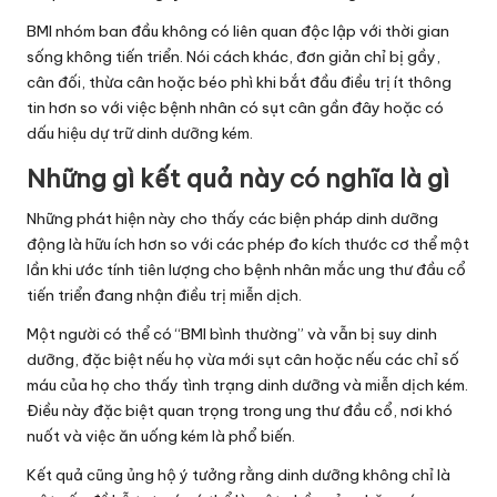
BMI nhóm ban đầu không có liên quan độc lập với thời gian
sống không tiến triển. Nói cách khác, đơn giản chỉ bị gầy,
cân đối, thừa cân hoặc béo phì khi bắt đầu điều trị ít thông
tin hơn so với việc bệnh nhân có sụt cân gần đây hoặc có
dấu hiệu dự trữ dinh dưỡng kém.
Những gì kết quả này có nghĩa là gì
Những phát hiện này cho thấy các biện pháp dinh dưỡng
động là hữu ích hơn so với các phép đo kích thước cơ thể một
lần khi ước tính tiên lượng cho bệnh nhân mắc ung thư đầu cổ
tiến triển đang nhận điều trị miễn dịch.
Một người có thể có “BMI bình thường” và vẫn bị suy dinh
dưỡng, đặc biệt nếu họ vừa mới sụt cân hoặc nếu các chỉ số
máu của họ cho thấy tình trạng dinh dưỡng và miễn dịch kém.
Điều này đặc biệt quan trọng trong ung thư đầu cổ, nơi khó
nuốt và việc ăn uống kém là phổ biến.
Kết quả cũng ủng hộ ý tưởng rằng dinh dưỡng không chỉ là