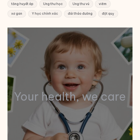
tăng huyết áp
Ung thư học
Ung thư vú
viêm
xơ gan
Y học chính xác
đái tháo đường
đột quỵ
Your health, we care