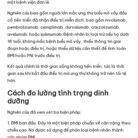
một bệnh viện đơn lẻ.
Nghiên cứu bao gồm người lớn mắc ung thư biểu mô vảy đầu
cổ tiến triển đã nhận điều trị miễn dịch, bao gồm nivolumab,
pembrolizumab, cemiplimab, durvalumab, atezolizumab,
avelumab, hoặc ipilimumab. Bệnh nhân bị loại trừ nếu họ dưới
18 tuổi, không mắc bệnh biểu mô vảy, thiếu thông tin giai
đoạn hoặc điều trị, hoặc thiếu dữ liệu cần thiết để tính toán
BMI hoặc PNI trước điều trị.
Kết quả chính là thời gian sống không tiến triển, tức là thời
gian sau khi bắt đầu điều trị mà ung thư không trở nên tồi tệ
hơn.
Cách đo lường tình trạng dinh
dưỡng
Nghiên cứu đã xem xét ba biện pháp:
1. BMI ban đầu: Đây là một biện pháp chuẩn về cân nặng theo
chiều cao. Nó được sử dụng để phân loại bệnh nhân thành
các nhóm BMI.