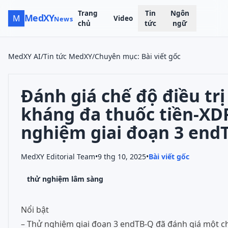
Trang
Tin
Ngôn
MedXY
M
Video
News
chủ
tức
ngữ
MedXY AI
/
Tin tức MedXY
/
Chuyên mục
:
Bài viết gốc
Đánh giá chế độ điều tr
kháng đa thuốc tiền-XDR
nghiệm giai đoạn 3 end
MedXY Editorial Team
•
9 thg 10, 2025
•
Bài viết gốc
thử nghiệm lâm sàng
Nổi bật
– Thử nghiệm giai đoạn 3 endTB-Q đã đánh giá một ch