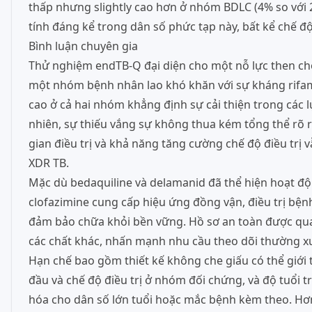
thấp nhưng slightly cao hơn ở nhóm BDLC (4% so với 
tính đáng kể trong dân số phức tạp này, bất kể chế độ 
Bình luận chuyên gia
Thử nghiệm endTB-Q đại diện cho một nỗ lực then chố
một nhóm bệnh nhân lao khó khăn với sự kháng rifampi
cao ở cả hai nhóm khẳng định sự cải thiện trong các lự
nhiên, sự thiếu vắng sự không thua kém tổng thể rõ 
gian điều trị và khả năng tăng cường chế độ điều trị 
XDR TB.
Mặc dù bedaquiline và delamanid đã thể hiện hoạt độ
clofazimine cung cấp hiệu ứng đồng vận, điều trị bệnh 
đảm bảo chữa khỏi bền vững. Hồ sơ an toàn được quan 
các chất khác, nhấn mạnh nhu cầu theo dõi thường x
Hạn chế bao gồm thiết kế không che giấu có thể giới 
đầu và chế độ điều trị ở nhóm đối chứng, và độ tuổi 
hóa cho dân số lớn tuổi hoặc mắc bệnh kèm theo. Hơn 