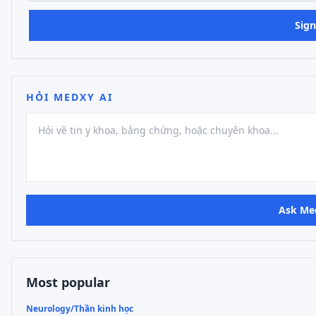
Sign
HỎI MEDXY AI
Ask Me
Most popular
Neurology/Thần kinh học