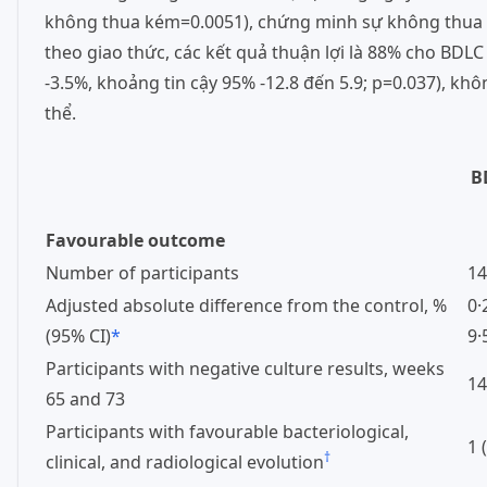
không thua kém=0.0051), chứng minh sự không thua k
theo giao thức, các kết quả thuận lợi là 88% cho BDL
-3.5%, khoảng tin cậy 95% -12.8 đến 5.9; p=0.037), k
thể.
B
Favourable outcome
Number of participants
14
Adjusted absolute difference from the control, %
0·
(95% CI)
*
9·
Participants with negative culture results, weeks
14
65 and 73
Participants with favourable bacteriological,
1 
†
clinical, and radiological evolution