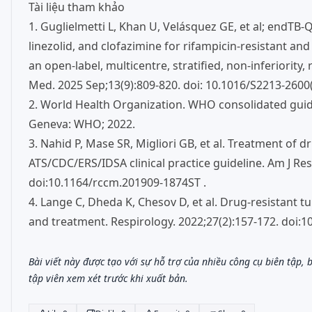
Tài liệu tham khảo
1. Guglielmetti L, Khan U, Velásquez GE, et al; endTB-Q
linezolid, and clofazimine for rifampicin-resistant an
an open-label, multicentre, stratified, non-inferiority,
Med. 2025 Sep;13(9):809-820. doi: 10.1016/S2213-2600(
2. World Health Organization. WHO consolidated guid
Geneva: WHO; 2022.
3. Nahid P, Mase SR, Migliori GB, et al. Treatment of dr
ATS/CDC/ERS/IDSA clinical practice guideline. Am J Res
doi:10.1164/rccm.201909-1874ST .
4. Lange C, Dheda K, Chesov D, et al. Drug-resistant 
and treatment. Respirology. 2022;27(2):157-172. doi:1
Bài viết này được tạo với sự hỗ trợ của nhiều công cụ biên tập,
tập viên xem xét trước khi xuất bản.