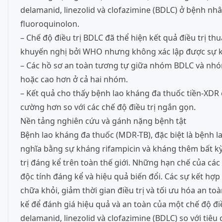
delamanid, linezolid và clofazimine (BDLC) ở bệnh n
fluoroquinolon.
– Chế độ điều trị BDLC đã thể hiện kết quả điều trị t
khuyến nghị bởi WHO nhưng không xác lập được sự k
– Các hồ sơ an toàn tương tự giữa nhóm BDLC và nhóm đ
hoặc cao hơn ở cả hai nhóm.
– Kết quả cho thấy bệnh lao kháng đa thuốc tiền-XDR c
cường hơn so với các chế độ điều trị ngắn gọn.
Nền tảng nghiên cứu và gánh nặng bệnh tật
Bệnh lao kháng đa thuốc (MDR-TB), đặc biệt là bệnh l
nghĩa bằng sự kháng rifampicin và kháng thêm bất kỳ
trị đáng kể trên toàn thế giới. Những hạn chế của các 
độc tính đáng kể và hiệu quả biến đổi. Các sự kết hợp đ
chữa khỏi, giảm thời gian điều trị và tối ưu hóa an 
kế để đánh giá hiệu quả và an toàn của một chế độ đi
delamanid, linezolid và clofazimine (BDLC) so với t