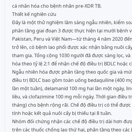
cá nhân hóa cho bệnh nhân pre-XDR TB.
Thiết kế nghiên cứu
Đây là một thử nghiệm lâm sàng ngẫu nhiên, kiểm soá
phân tầng giai đoạn 3 được thực hiện tại mười bệnh 
Pakistan, Peru và Việt Nam—từ tháng 4 năm 2020 đến 
trở lên, có bệnh lao phổi được xác nhận bằng nuôi cấy
tham gia. Tổng cộng 1030 người đã được sàng lọc, và
hóa theo tỷ lệ 2:1 để nhận chế độ điều trị BDLC hoặc c
Ngẫu nhiên hóa được phân tầng theo quốc gia và mức 
điều trị BDLC bao gồm toàn uống bedaquiline (400 mg
lần một tuần), delamanid 100 mg hai lần một ngày, li
liều, và clofazimine 100 mg mỗi ngày. Thời gian điều t
tháng) cho bệnh rộng rãi. Chế độ điều trị có thể đượ
tính hoặc kết quả nuôi cấy bị thiếu tại 8 tuần.
Nhóm đối chứng nhận các chế độ điều trị dài hơn đ
trên các thuốc chống lao thứ hai, phân tầng theo các