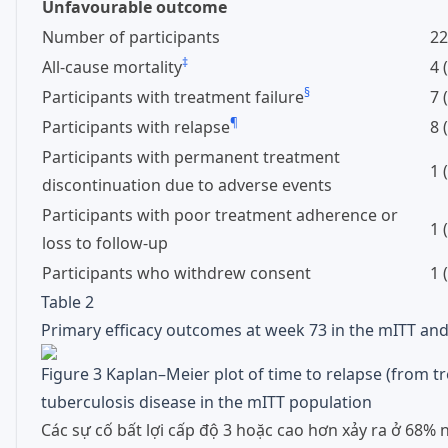
Unfavourable outcome
Number of participants
22
‡
All-cause mortality
4 
§
Participants with treatment failure
7 
¶
Participants with relapse
8 
Participants with permanent treatment
1 
discontinuation due to adverse events
Participants with poor treatment adherence or
1 
loss to follow-up
Participants who withdrew consent
1 
Table 2
Primary efficacy outcomes at week 73 in the mITT an
Figure 3
Kaplan–Meier plot of time to relapse (from t
tuberculosis disease in the mITT population
Các sự cố bất lợi cấp độ 3 hoặc cao hơn xảy ra ở 68