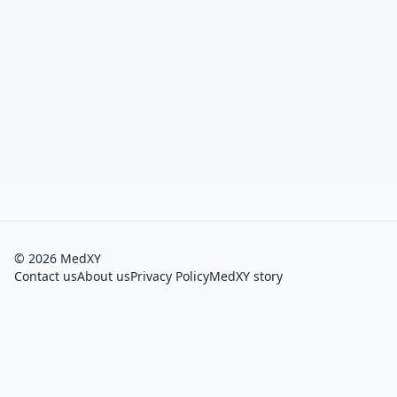
©
2026
MedXY
Contact us
About us
Privacy Policy
MedXY story