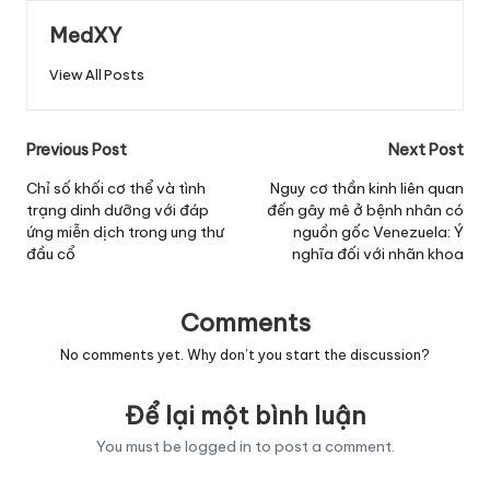
MedXY
View All Posts
Post
Previous Post
Next Post
navigation
Chỉ số khối cơ thể và tình
Nguy cơ thần kinh liên quan
trạng dinh dưỡng với đáp
đến gây mê ở bệnh nhân có
ứng miễn dịch trong ung thư
nguồn gốc Venezuela: Ý
đầu cổ
nghĩa đối với nhãn khoa
Comments
No comments yet. Why don’t you start the discussion?
Để lại một bình luận
You must be
logged in
to post a comment.