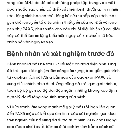
ròng của ADN, do đó các phương pháp tập trung vào mất
đoạn hoặc sao chép có thể xuất hiện bình thường. Tuy nhiên,
tác động sinh học có thể đáng kể nếu sự sắp xếp tách một
gen khỏi các yếu tố điều chỉnh thiết yếu của nó. Đối với các
gen như PAX6, phụ thuộc vào các chuỗi điều khiển từ xa, điều
này có thể làm im lặng biểu hiện ngay cả khi chuỗi mã hóa
chính nó vẫn nguyên vẹn.
Bệnh nhân và xét nghiệm trước đó
Bệnh nhân là một bé trai 16 tuổi mắc aniridia điển hình. Ông
đã trải qua xét nghiệm lâm sàng sâu rộng, bao gồm giải trình
tự và phân tích số lượng bản sao của các exon PAX6 và
vùng điều chỉnh phía dưới. Ông cũng đã trải qua giải trình tự
toàn bộ bộ gen có độ dài đọc ngắn, nhưng không xác định
được lý do rõ ràng cho tình trạng của mình.
Vì bức tranh lâm sàng mạnh mẽ gợi ý một rối loạn liên quan
đến PAX6 mặc dù kết quả âm tính, các xét nghiệm gen dựa
trên nghiên cứu bổ sung đã được thực hiện. ADN chất lượng
cao được chiết xuất từ máu được phân tích bằng cách sử