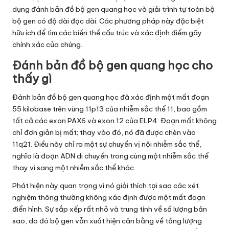
dụng đánh bản đồ bộ gen quang học và giải trình tự toàn bộ
bộ gen có độ dài đọc dài. Các phương pháp này đặc biệt
hữu ích để tìm các biến thể cấu trúc và xác định điểm gãy
chính xác của chúng.
Đánh bản đồ bộ gen quang học cho
thấy gì
Đánh bản đồ bộ gen quang học đã xác định một mất đoạn
55 kilobase trên vùng 11p13 của nhiễm sắc thể 11, bao gồm
tất cả các exon PAX6 và exon 12 của ELP4. Đoạn mất không
chỉ đơn giản bị mất; thay vào đó, nó đã được chèn vào
11q21. Điều này chỉ ra một sự chuyển vị nội nhiễm sắc thể,
nghĩa là đoạn ADN di chuyển trong cùng một nhiễm sắc thể
thay vì sang một nhiễm sắc thể khác.
Phát hiện này quan trọng vì nó giải thích tại sao các xét
nghiệm thông thường không xác định được một mất đoạn
điển hình. Sự sắp xếp rất nhỏ và trung tính về số lượng bản
sao, do đó bộ gen vẫn xuất hiện cân bằng về tổng lượng