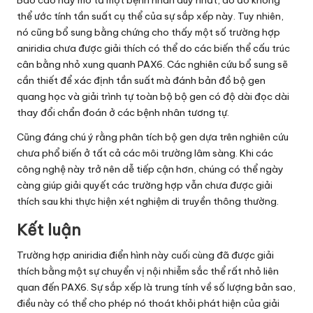
thể ước tính tần suất cụ thể của sự sắp xếp này. Tuy nhiên,
nó cũng bổ sung bằng chứng cho thấy một số trường hợp
aniridia chưa được giải thích có thể do các biến thể cấu trúc
cân bằng nhỏ xung quanh PAX6. Các nghiên cứu bổ sung sẽ
cần thiết để xác định tần suất mà đánh bản đồ bộ gen
quang học và giải trình tự toàn bộ bộ gen có độ dài đọc dài
thay đổi chẩn đoán ở các bệnh nhân tương tự.
Cũng đáng chú ý rằng phân tích bộ gen dựa trên nghiên cứu
chưa phổ biến ở tất cả các môi trường lâm sàng. Khi các
công nghệ này trở nên dễ tiếp cận hơn, chúng có thể ngày
càng giúp giải quyết các trường hợp vẫn chưa được giải
thích sau khi thực hiện xét nghiệm di truyền thông thường.
Kết luận
Trường hợp aniridia điển hình này cuối cùng đã được giải
thích bằng một sự chuyển vị nội nhiễm sắc thể rất nhỏ liên
quan đến PAX6. Sự sắp xếp là trung tính về số lượng bản sao,
điều này có thể cho phép nó thoát khỏi phát hiện của giải