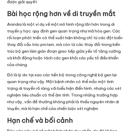
được giải quyết.
Bài học rộng hơn về di truyền mắt
Aniridia là một ví dụ về một mô hình rộng lớn hơn trong di
truyền y học: quy định gen quan trọng như mã hóa gen. Các
rối loạn phát triển có thể xuất hiện không chỉ từ các đột biến
thay đổi cấu trúc protein, mà còn từ các thay đổi trong kiến
trúc bộ gen làm gián đoạn giao tiếp giữa yếu tố tăng cường
và khởi động hoặc tách các gen khỏi các yếu tố điều khiển
của chúng.
Đó là lý do tại sao các tiến bộ trong công nghệ bộ gen lại
quan trọng như vậy. Một bệnh nhân có thể mắc một tình
trạng di truyền rõ ràng với biểu hiện điển hình, nhưng các xét
nghiệm tiêu chuẩn có thể âm tính. Trong những trường hợp
như vậy, vấn đề thường không phải là thiếu nguyên nhân di
truyền, mà là hạn chế của chiến lược xét nghiệm.
Hạn chế và bối cảnh
Báo cáo này mô tả một bệnh nhân duy nhất, do đó không