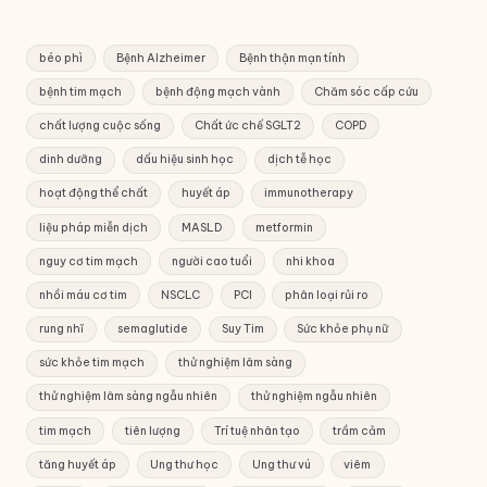
béo phì
Bệnh Alzheimer
Bệnh thận mạn tính
bệnh tim mạch
bệnh động mạch vành
Chăm sóc cấp cứu
chất lượng cuộc sống
Chất ức chế SGLT2
COPD
dinh dưỡng
dấu hiệu sinh học
dịch tễ học
hoạt động thể chất
huyết áp
immunotherapy
liệu pháp miễn dịch
MASLD
metformin
nguy cơ tim mạch
người cao tuổi
nhi khoa
nhồi máu cơ tim
NSCLC
PCI
phân loại rủi ro
rung nhĩ
semaglutide
Suy Tim
Sức khỏe phụ nữ
sức khỏe tim mạch
thử nghiệm lâm sàng
thử nghiệm lâm sàng ngẫu nhiên
thử nghiệm ngẫu nhiên
tim mạch
tiên lượng
Trí tuệ nhân tạo
trầm cảm
tăng huyết áp
Ung thư học
Ung thư vú
viêm