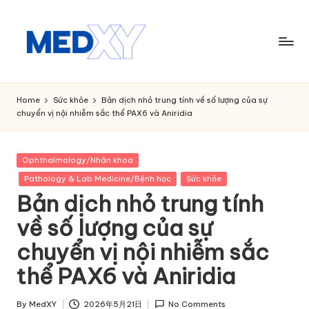
Skip
to
content
M
e
Home
Sức khỏe
Bản dịch nhỏ trung tính về số lượng của sự
chuyển vị nội nhiễm sắc thể PAX6 và Aniridia
d
x
Posted
Ophthalmology/Nhãn khoa
y
in
Pathology & Lab Medicine/Bệnh học
Sức khỏe
A
Bản dịch nhỏ trung tính
I
về số lượng của sự
chuyển vị nội nhiễm sắc
thể PAX6 và Aniridia
By
MedXY
2026年5月21日
No Comments