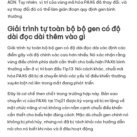
ADN. Tuy nhiên, vị trí của vùng mã hóa PAX6 đã thay đổi, và
sự thay đổi đó có thể làm gián đoạn quy định gen bình
thường.
Giải trình tự toàn bộ bộ gen có độ
dài đọc dài thêm vào gì
Giải trình tự toàn bộ bộ gen có độ dài đọc dài xác định các
điểm gãy với độ chính xác cao hơn nhiều. Nó xác nhận rằng
vùng điều chỉnh phía dưới cần thiết cho biểu hiện PAX6 bình
thường vẫn ở vị trí ban đầu 11p13. Nói cách khác, chuỗi mã
hóa PAX6 đã bị di chuyển khỏi các yếu tố điều khiển thường
xuyên bật nó lên trong mắt đang phát triển.
Đây là cơ chế then chốt trong trường hợp này. Bản sao
chuyển vị của PAX6 tại 11q21 được kỳ vọng sẽ bị im lặng về
mặt chức năng vì nó không còn nằm cạnh chuỗi điều khiển
cần thiết cho biểu hiện đúng cách. Mặc dù chuỗi gen chính nó
không bị phá hủy, nhưng nó đã bị tách khỏi các hướng dẫn
nói cho nó biết khi nào và ở đâu hoạt động.