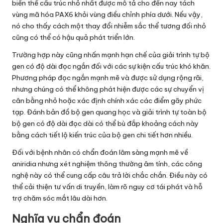
biến thể cấu trúc nhỏ nhất được mô tả cho đến nay tách
vùng mã hóa PAX6 khỏi vùng điều chỉnh phía dưới. Nếu vậy,
nó cho thấy cách một thay đổi nhiễm sắc thể tương đối nhỏ
cũng có thể có hậu quả phát triển lớn.
Trường hợp này cũng nhấn mạnh hạn chế của giải trình tự bộ
gen có độ dài đọc ngắn đối với các sự kiện cấu trúc khó khăn.
Phương pháp đọc ngắn mạnh mẽ và được sử dụng rộng rãi,
nhưng chúng có thể không phát hiện được các sự chuyển vị
cân bằng nhỏ hoặc xác định chính xác các điểm gãy phức
tạp. Đánh bản đồ bộ gen quang học và giải trình tự toàn bộ
bộ gen có độ dài đọc dài có thể bù đắp khoảng cách này
bằng cách tiết lộ kiến trúc của bộ gen chi tiết hơn nhiều.
Đối với bệnh nhân có chẩn đoán lâm sàng mạnh mẽ về
aniridia nhưng xét nghiệm thông thường âm tính, các công
nghệ này có thể cung cấp câu trả lời chắc chắn. Điều này có
thể cải thiện tư vấn di truyền, làm rõ nguy cơ tái phát và hỗ
trợ chăm sóc mắt lâu dài hơn.
Nghĩa vụ chẩn đoán