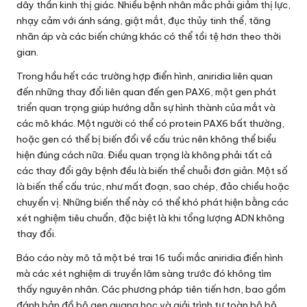
dây thần kinh thị giác. Nhiều bệnh nhân mắc phải giảm thị lực,
nhạy cảm với ánh sáng, giật mắt, đục thủy tinh thể, tăng
nhãn áp và các biến chứng khác có thể tồi tệ hơn theo thời
gian.
Trong hầu hết các trường hợp điển hình, aniridia liên quan
đến những thay đổi liên quan đến gen PAX6, một gen phát
triển quan trọng giúp hướng dẫn sự hình thành của mắt và
các mô khác. Một người có thể có protein PAX6 bất thường,
hoặc gen có thể bị biến đổi về cấu trúc nên không thể biểu
hiện đúng cách nữa. Điều quan trọng là không phải tất cả
các thay đổi gây bệnh đều là biến thể chuỗi đơn giản. Một số
là biến thể cấu trúc, như mất đoạn, sao chép, đảo chiều hoặc
chuyển vị. Những biến thể này có thể khó phát hiện bằng các
xét nghiệm tiêu chuẩn, đặc biệt là khi tổng lượng ADN không
thay đổi.
Báo cáo này mô tả một bé trai 16 tuổi mắc aniridia điển hình
mà các xét nghiệm di truyền lâm sàng trước đó không tìm
thấy nguyên nhân. Các phương pháp tiên tiến hơn, bao gồm
đánh bản đồ bộ gen quang học và giải trình tự toàn bộ bộ