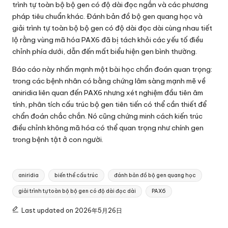
trình tự toàn bộ bộ gen có độ dài đọc ngắn và các phương
pháp tiêu chuẩn khác. Đánh bản đồ bộ gen quang học và
giải trình tự toàn bộ bộ gen có độ dài đọc dài cùng nhau tiết
lộ rằng vùng mã hóa PAX6 đã bị tách khỏi các yếu tố điều
chỉnh phía dưới, dẫn đến mất biểu hiện gen bình thường.
Báo cáo này nhấn mạnh một bài học chẩn đoán quan trọng:
trong các bệnh nhân có bằng chứng lâm sàng mạnh mẽ về
aniridia liên quan đến PAX6 nhưng xét nghiệm đầu tiên âm
tính, phân tích cấu trúc bộ gen tiên tiến có thể cần thiết để
chẩn đoán chắc chắn. Nó cũng chứng minh cách kiến trúc
điều chỉnh không mã hóa có thể quan trọng như chính gen
trong bệnh tật ở con người.
Tags:
aniridia
biến thể cấu trúc
đánh bản đồ bộ gen quang học
giải trình tự toàn bộ bộ gen có độ dài đọc dài
PAX6
Last updated on 2026年5月26日