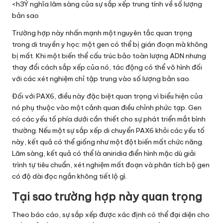
<h3Ý nghĩa lâm sàng của sự sắp xếp trung tính về số lượng
bản sao
Trường hợp này nhấn mạnh một nguyên tắc quan trọng
trong di truyền y học: một gen có thể bị gián đoạn mà không
bị mất. Khi một biến thể cấu trúc bảo toàn lượng ADN nhưng
thay đổi cách sắp xếp của nó, tác động có thể vô hình đối
với các xét nghiệm chỉ tập trung vào số lượng bản sao.
Đối với PAX6, điều này đặc biệt quan trọng vì biểu hiện của
nó phụ thuộc vào một cảnh quan điều chỉnh phức tạp. Gen
có các yếu tố phía dưới cần thiết cho sự phát triển mắt bình
thường. Nếu một sự sắp xếp di chuyển PAX6 khỏi các yếu tố
này, kết quả có thể giống như một đột biến mất chức năng.
Lâm sàng, kết quả có thể là aniridia điển hình mặc dù giải
trình tự tiêu chuẩn, xét nghiệm mất đoạn và phân tích bộ gen
có độ dài đọc ngắn không tiết lộ gì.
Tại sao trường hợp này quan trọng
Theo báo cáo, sự sắp xếp được xác định có thể đại diện cho