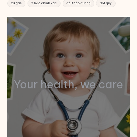
xơ gan
Y học chính xác
đái tháo đường
đột quỵ
Your health, we care