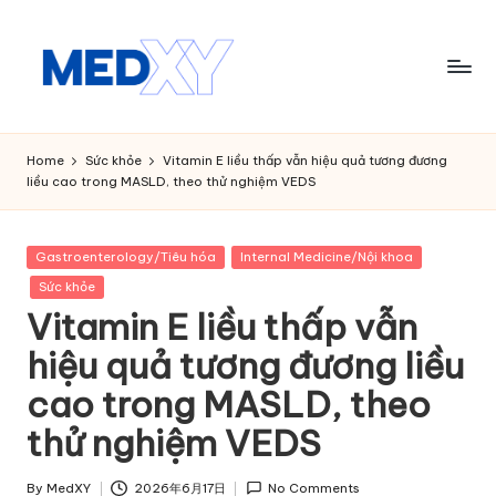
Skip
to
content
M
e
Home
Sức khỏe
Vitamin E liều thấp vẫn hiệu quả tương đương
liều cao trong MASLD, theo thử nghiệm VEDS
d
x
Posted
Gastroenterology/Tiêu hóa
Internal Medicine/Nội khoa
y
in
Sức khỏe
A
Vitamin E liều thấp vẫn
I
hiệu quả tương đương liều
cao trong MASLD, theo
thử nghiệm VEDS
By
MedXY
2026年6月17日
No Comments