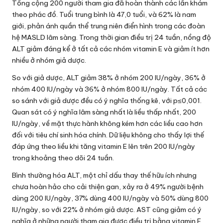
Tổng cộng 200 người tham gia đã hoàn thành các lần khám
theo phác đồ. Tuổi trung bình là 47,0 tuổi, và 62% là nam
giới, phản ánh quần thể trung niên điển hình trong các đoàn
hệ MASLD lâm sàng. Trong thời gian điều trị 24 tuần, nồng độ
ALT giảm đáng kể ở tất cả các nhóm vitamin E và giảm ít hơn
nhiều ở nhóm giả dược.
So với giả dược, ALT giảm 38% ở nhóm 200 IU/ngày, 36% ở
nhóm 400 IU/ngày và 36% ở nhóm 800 IU/ngày. Tất cả các
so sánh với giả dược đều có ý nghĩa thống kê, với p≤0,001.
Quan sát có ý nghĩa lâm sàng nhất là liều thấp nhất, 200
IU/ngày, về mặt thực hành không kém hơn các liều cao hơn
đối với tiêu chí sinh hóa chính. Dữ liệu không cho thấy lợi thế
đáp ứng theo liều khi tăng vitamin E lên trên 200 IU/ngày
trong khoảng theo dõi 24 tuần.
Bình thường hóa ALT, một chỉ dấu thay thế hữu ích nhưng
chưa hoàn hảo cho cải thiện gan, xảy ra ở 49% người bệnh
dùng 200 IU/ngày, 37% dùng 400 IU/ngày và 50% dùng 800
IU/ngày, so với 22% ở nhóm giả dược. AST cũng giảm có ý
nghĩa ở những người tham gia được điều trị bằng vitamin E,