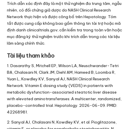
Trích dẫn xác định đây là một thử nghiệm đa trung tâm, ngẫu
nhiên, có đối chứng giả dược do NASH Clinical Research
Network thực hiện và được công bố trên Hepatology. Tóm
tắt được cung cấp không bao gồm thông tin tài trợ hoặc mã
định danh clinicaltrials.gov; cần kiểm tra trong toàn văn hoặc
mục đăng ký thử nghiệm trước khi trích dẫn trong các tài liệu
lâm sàng chính thức.
Tài liệu tham khảo
1. Dasarathy S, Mitchell EP, Wilson LA, Neuschwander-Tetri
BA, Chalasani N, Clark JM, Diehl AM, Hameed B, Loomba R,
Yuan L, Kowdley KV, Sanyal AJ, NASH Clinical Research
Network. Vitamin E dosing study (VEDS) in patients with
metabolic dysfunction-associated steatotic liver disease
with elevated aminotransferases: A multicenter, randomized,
placebo-controlled trial. Hepatology. 2026-06-09. PMID:
42268981.
2. Sanyal AJ, Chalasani N, Kowdley KV, et al. Pioglitazone,
vitamin E, or placebo for nonalcoholic steatohepatitis. N