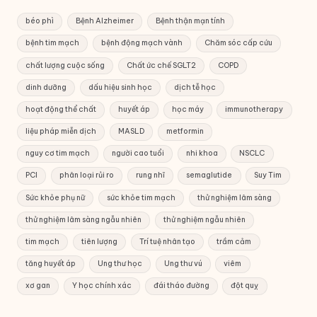
béo phì
Bệnh Alzheimer
Bệnh thận mạn tính
bệnh tim mạch
bệnh động mạch vành
Chăm sóc cấp cứu
chất lượng cuộc sống
Chất ức chế SGLT2
COPD
dinh dưỡng
dấu hiệu sinh học
dịch tễ học
hoạt động thể chất
huyết áp
học máy
immunotherapy
liệu pháp miễn dịch
MASLD
metformin
nguy cơ tim mạch
người cao tuổi
nhi khoa
NSCLC
PCI
phân loại rủi ro
rung nhĩ
semaglutide
Suy Tim
Sức khỏe phụ nữ
sức khỏe tim mạch
thử nghiệm lâm sàng
thử nghiệm lâm sàng ngẫu nhiên
thử nghiệm ngẫu nhiên
tim mạch
tiên lượng
Trí tuệ nhân tạo
trầm cảm
tăng huyết áp
Ung thư học
Ung thư vú
viêm
xơ gan
Y học chính xác
đái tháo đường
đột quỵ