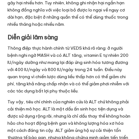
gây hại nhiều hơn. Tuy nhiên, không ghi nhận hại ngắn hạn
không đồng nghĩa với việc loại bỏ được lo ngại về nguy cơ
dài hạn, đặc biệt ở những quần thể có thể dùng thuốc trong
nhiều tháng hoặc nhiều năm.
Diễn giải lâm sàng
Thông điệp thực hành chính từ VEDS khá rõ ràng: ở người
bệnh nghi ngờ MASH và có ALT tăng, vitamin E tự nhiên 200
IU/ngày dường như mang lại đáp ứng sinh hóa tương đương
với 400 IU/ngày và 800 IU/ngày trong 24 tuần. Điều này
quan trọng vì chiến lược dùng liều thấp hơn có thể giảm chi
phí, tăng khả năng chấp nhận và có thể giảm phơi nhiễm với
các tác dụng bất lợi phụ thuộc liều.
Tuy vậy, tiêu chí chính của nghiên cứu là ALT chứ không phải
cải thiện mô học. ALT là một dấu ấn sinh học tiện dụng và
được sử dụng rộng rãi, nhưng là chỉ dấu thay thế không hoàn
hảo cho hoạt động bệnh gan và không lượng hóa xơ hóa
một cách đáng tin cậy. ALT giảm ủng hộ sự cải thiện tổn
thương tế bào gan, nhưng không chứng minh giảm tiến triển