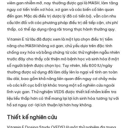
viêm gan nhiễm mỡ, nay thường được gọi là MASH, làm tăng
nguy cơ tiến triển xơ hóa, xơ gan và các biến cố liên quan
đến gan. Mặc dù điều trị dược lý đã có tiến bộ, vẫn còn nhu
cầu lớn đối với các phương pháp điều trị dễ tiếp cận, chi phí
thấp, có thể áp dụng rộng rãi trong thực hành thường quy.
Vitamin E từ lâu đã được xem là một lựa chọn điều trị tiềm
năng cho MASH không xơ gan, chủ yếu dựa trên đặc tính
chống oxy hóa và bằng chứng từ các thử nghiệm ngẫu nhiên
trước đây cho thấy cải thiện mô bệnh học và sinh hóa ở một
số người bệnh được chọn lọc. Tuy nhiên, liều 800 IU/ngày
thường được sử dụng đã làm dấy lên lo ngại về tính an toàn
lâu dài, bao gồm khả năng liên quan đến nguy cơ chảy máu
và các kết cục bất lợi khác trong một số nghiên cứu ngoài
lĩnh vực gan. Thử nghiệm VEDS được thiết kế nhằm kiểm tra
liệu liều thấp hơn có thể mang lại lợi ích sinh hóa tương tự với
hồ sơ nguy cơ-lợi ích thuận lợi hơn hay không.
Thiết kế nghiên cứu
Vitamin E Dosing Study (VEDS) là một thử nghiệm đa trung