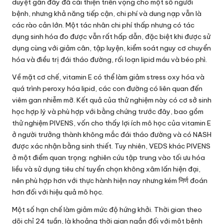
duyệt gần đây đã cải thiện triển vọng cho một số người
bệnh, nhưng khả năng tiếp cận, chi phí và dung nạp vẫn là
các rào cản lớn. Một tác nhân chi phí thấp nhưng có tác
dụng sinh hóa đo được vẫn rất hấp dẫn, đặc biệt khi được sử
dụng cùng với giảm cân, tập luyện, kiểm soát nguy cơ chuyển
hóa và điều trị đái tháo đường, rối loạn lipid máu và béo phì.
Về mặt cơ chế, vitamin E có thể làm giảm stress oxy hóa và
quá trình peroxy hóa lipid, các con đường có liên quan đến
viêm gan nhiễm mỡ. Kết quả của thử nghiệm này có cơ sở sinh
học hợp lý và phù hợp với bằng chứng trước đây, bao gồm
thử nghiệm PIVENS, vốn cho thấy lợi ích mô học của vitamin E
ở người trưởng thành không mắc đái tháo đường và có NASH
được xác nhận bằng sinh thiết. Tuy nhiên, VEDS khác PIVENS
ở một điểm quan trọng: nghiên cứu tập trung vào tối ưu hóa
liều và sử dụng tiêu chí tuyển chọn không xâm lấn hiện đại,
nên phù hợp hơn với thực hành hiện nay nhưng kém निर्ण đoán
hơn đối với hiệu quả mô học.
Một số hạn chế làm giảm mức độ hứng khởi. Thời gian theo
dõi chỉ 24 tuần, là khoảng thời gian ngắn đối với một bệnh