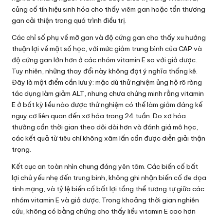
củng cố tín hiệu sinh hóa cho thấy viêm gan hoặc tổn thương
gan cải thiện trong quá trình điều trị.
Các chỉ số phụ về mỡ gan và độ cứng gan cho thấy xu hướng
thuận lợi về mặt số học, với mức giảm trung bình của CAP và
độ cứng gan lớn hơn ở các nhóm vitamin E so với giả dược.
Tuy nhiên, những thay đổi này không đạt ý nghĩa thống kê.
Đây là một điểm cần lưu ý: mặc dù thử nghiệm ủng hộ rõ ràng
tác dụng làm giảm ALT, nhưng chưa chứng minh rằng vitamin
E ở bất kỳ liều nào được thử nghiệm có thể làm giảm đáng kể
nguy cơ liên quan đến xơ hóa trong 24 tuần. Do xơ hóa
thường cần thời gian theo dõi dài hơn và đánh giá mô học,
các kết quả từ tiêu chí không xâm lấn cần được diễn giải thận
trọng.
Kết cục an toàn nhìn chung đáng yên tâm. Các biến cố bất
lợi chủ yếu nhẹ đến trung bình, không ghi nhận biến cố đe dọa
tính mạng, và tỷ lệ biến cố bất lợi tổng thể tương tự giữa các
nhóm vitamin E và giả dược. Trong khoảng thời gian nghiên
cứu, không có bằng chứng cho thấy liều vitamin E cao hơn