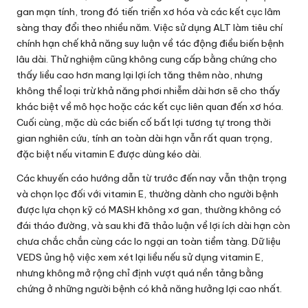
gan mạn tính, trong đó tiến triển xơ hóa và các kết cục lâm
sàng thay đổi theo nhiều năm. Việc sử dụng ALT làm tiêu chí
chính hạn chế khả năng suy luận về tác động điều biến bệnh
lâu dài. Thử nghiệm cũng không cung cấp bằng chứng cho
thấy liều cao hơn mang lại lợi ích tăng thêm nào, nhưng
không thể loại trừ khả năng phơi nhiễm dài hơn sẽ cho thấy
khác biệt về mô học hoặc các kết cục liên quan đến xơ hóa.
Cuối cùng, mặc dù các biến cố bất lợi tương tự trong thời
gian nghiên cứu, tính an toàn dài hạn vẫn rất quan trọng,
đặc biệt nếu vitamin E được dùng kéo dài.
Các khuyến cáo hướng dẫn từ trước đến nay vẫn thận trọng
và chọn lọc đối với vitamin E, thường dành cho người bệnh
được lựa chọn kỹ có MASH không xơ gan, thường không có
đái tháo đường, và sau khi đã thảo luận về lợi ích dài hạn còn
chưa chắc chắn cùng các lo ngại an toàn tiềm tàng. Dữ liệu
VEDS ủng hộ việc xem xét lại liều nếu sử dụng vitamin E,
nhưng không mở rộng chỉ định vượt quá nền tảng bằng
chứng ở những người bệnh có khả năng hưởng lợi cao nhất.