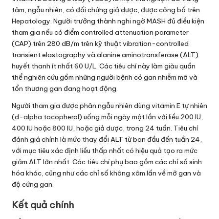
tâm, ngẫu nhiên, có đối chứng giả dược, được công bố trên
Hepatology. Người trưởng thành nghi ngờ MASH đủ điều kiện
tham gia nếu có điểm controlled attenuation parameter
(CAP) trên 280 dB/m trên kỹ thuật vibration-controlled
transient elastography và alanine aminotransferase (ALT)
huyết thanh ít nhất 60 U/L. Các tiêu chí này làm giàu quần
thể nghiên cứu gồm những người bệnh có gan nhiễm mỡ và
tổn thương gan đang hoạt động.
Người tham gia được phân ngẫu nhiên dùng vitamin E tự nhiên
(d-alpha tocopherol) uống mỗi ngày một lần với liều 200 IU,
400 IU hoặc 800 IU, hoặc giả dược, trong 24 tuần. Tiêu chí
đánh giá chính là mức thay đổi ALT từ ban đầu đến tuần 24,
với mục tiêu xác định liều thấp nhất có hiệu quả tạo ra mức
giảm ALT lớn nhất. Các tiêu chí phụ bao gồm các chỉ số sinh
hóa khác, cũng như các chỉ số không xâm lấn về mỡ gan và
độ cứng gan.
Kết quả chính