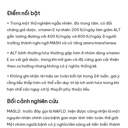
Posted
by
Điểm nổi bật
• Trong một thử nghiệm ngẫu nhiên, đa trung tâm, có đối
chứng giả dược, vitamin E tự nhiên 200 IU/ngày làm giảm ALT
gần tương đương với 400 IU/ngày và 800 IU/ngày ở người
trưởng thành nghi ngờ MASH và có tăng aminotransferase.
• ALT bình thường hóa thường gặp hơn ở nhóm dùng vitamin
E so với giả dược, trong khi mỡ gan và độ cứng gan cải thiện
theo xu hướng nhưng không có ý nghĩa thống kê.
• Không ghi nhận tín hiệu an toàn bất lợi trong 24 tuần, gợi ý
rằng liều thấp hơn có thể vẫn duy trì lợi ích sinh hóa trong khi
hạn chế các nguy cơ lý thuyết phụ thuộc liều.
Bối cảnh nghiên cứu
MASLD, trước đây gọi là NAFLD, hiện được công nhận là một
nguyên nhân chính của bệnh gan mạn tính trên toàn thế giới.
Một nhóm người bệnh có ý nghĩa lâm sàng sẽ tiến triển thành