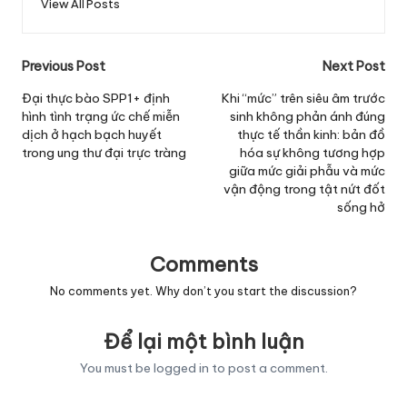
View All Posts
Post
Previous Post
Next Post
navigation
Đại thực bào SPP1+ định
Khi “mức” trên siêu âm trước
hình tình trạng ức chế miễn
sinh không phản ánh đúng
dịch ở hạch bạch huyết
thực tế thần kinh: bản đồ
trong ung thư đại trực tràng
hóa sự không tương hợp
giữa mức giải phẫu và mức
vận động trong tật nứt đốt
sống hở
Comments
No comments yet. Why don’t you start the discussion?
Để lại một bình luận
You must be
logged in
to post a comment.