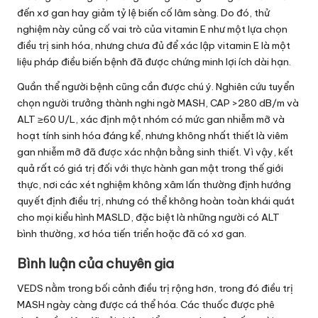
đến xơ gan hay giảm tỷ lệ biến cố lâm sàng. Do đó, thử
nghiệm này củng cố vai trò của vitamin E như một lựa chọn
điều trị sinh hóa, nhưng chưa đủ để xác lập vitamin E là một
liệu pháp điều biến bệnh đã được chứng minh lợi ích dài hạn.
Quần thể người bệnh cũng cần được chú ý. Nghiên cứu tuyển
chọn người trưởng thành nghi ngờ MASH, CAP >280 dB/m và
ALT ≥60 U/L, xác định một nhóm có mức gan nhiễm mỡ và
hoạt tính sinh hóa đáng kể, nhưng không nhất thiết là viêm
gan nhiễm mỡ đã được xác nhận bằng sinh thiết. Vì vậy, kết
quả rất có giá trị đối với thực hành gan mật trong thế giới
thực, nơi các xét nghiệm không xâm lấn thường định hướng
quyết định điều trị, nhưng có thể không hoàn toàn khái quát
cho mọi kiểu hình MASLD, đặc biệt là những người có ALT
bình thường, xơ hóa tiến triển hoặc đã có xơ gan.
Bình luận của chuyên gia
VEDS nằm trong bối cảnh điều trị rộng hơn, trong đó điều trị
MASH ngày càng được cá thể hóa. Các thuốc được phê