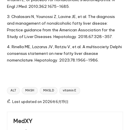
Engl J Med. 2010;362:1675-1685.
3. Chalasani N, Younossi Z, Lavine JE, et al. The diagnosis
and management of nonalcoholic fatty liver disease:
Practice guidance from the American Association for the
Study of Liver Diseases. Hepatology. 2018;67:328-357.
4. Rinella ME, Lazarus JV, Ratziu V, et al. A multisociety Delphi
consensus statement on new fatty liver disease
nomenclature. Hepatology. 2023;78:1966-1986.
Tags:
ALT
MASH
MASLD
vitamin E
Last updated on 2026年6月19日
MedXY