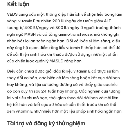
Kết luận
VEDS cung cấp một thông điệp hữu ích về chọn liều trong lâm
sàng: vitamin E tự nhiên 200 IU/ngày đạt mức giảm ALT
tương tự 400 IU/ngày và 800 IU/ngày ở người trưởng thành
nghi ngờ MASH và có tăng aminotransferase, mà không ghi
nhận bất lợi an toàn ngắn hạn. Đối với bác sĩ lâm sàng, điều
này ủng hộ quan điểm rằng liều vitamin E thấp hơn có thể đủ
để cải thiện sinh hóa khi thuốc được sử dụng như một phần
của chiến lược quản lý MASLD rộng hơn.
Điều còn chưa được giải đáp là liệu vitamin E có thực sự làm
thay đổi xơ hóa, các biến cố lâm sàng hoặc kết cục dài hạn
hay không, và liệu sự tương đương có vẻ thấy giữa các liều
có còn duy trì sau 24 tuần hay không. Các nghiên cứu tương
lai với tiêu chí mô học, thời gian theo dõi dài hơn và mối liên
hệ tốt hơn với kết cục xơ hóa sẽ cần thiết trước khi có thể
xem vitamin E như nhiều hơn một liệu pháp sinh hóa ngắn hạn.
Tài trợ và đăng ký thử nghiệm