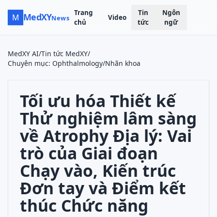
Trang
Tin
Ngôn
MedXY
M
Video
News
chủ
tức
ngữ
MedXY AI
/
Tin tức MedXY
/
Chuyên mục
:
Ophthalmology/Nhãn khoa
Tối ưu hóa Thiết kế
Thử nghiệm lâm sàng
về Atrophy Địa lý: Vai
trò của Giai đoạn
Chạy vào, Kiến trúc
Đơn tay và Điểm kết
thúc Chức năng