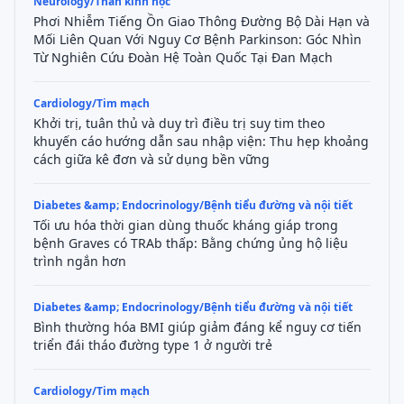
Neurology/Thần kinh học
Phơi Nhiễm Tiếng Ồn Giao Thông Đường Bộ Dài Hạn và
Mối Liên Quan Với Nguy Cơ Bệnh Parkinson: Góc Nhìn
Từ Nghiên Cứu Đoàn Hệ Toàn Quốc Tại Đan Mạch
Cardiology/Tim mạch
Khởi trị, tuân thủ và duy trì điều trị suy tim theo
khuyến cáo hướng dẫn sau nhập viện: Thu hẹp khoảng
cách giữa kê đơn và sử dụng bền vững
Diabetes &amp; Endocrinology/Bệnh tiểu đường và nội tiết
Tối ưu hóa thời gian dùng thuốc kháng giáp trong
bệnh Graves có TRAb thấp: Bằng chứng ủng hộ liệu
trình ngắn hơn
Diabetes &amp; Endocrinology/Bệnh tiểu đường và nội tiết
Bình thường hóa BMI giúp giảm đáng kể nguy cơ tiến
triển đái tháo đường type 1 ở người trẻ
Cardiology/Tim mạch