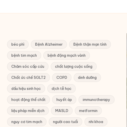
béo phì
Bệnh Alzheimer
Bệnh thận mạn tính
bệnh tim mạch
bệnh động mạch vành
Chăm sóc cấp cứu
chất lượng cuộc sống
Chất ức chế SGLT2
COPD
dinh dưỡng
dấu hiệu sinh học
dịch tễ học
hoạt động thể chất
huyết áp
immunotherapy
liệu pháp miễn dịch
MASLD
metformin
nguy cơ tim mạch
người cao tuổi
nhi khoa