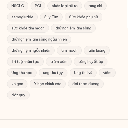
NSCLC
PCI
phân loại rủi ro
rung nhĩ
semaglutide
Suy Tim
Sức khỏe phụ nữ
sức khỏe tim mạch
thử nghiệm lâm sàng
thử nghiệm lâm sàng ngẫu nhiên
thử nghiệm ngẫu nhiên
tim mạch
tiên lượng
Trí tuệ nhân tạo
trầm cảm
tăng huyết áp
Ung thư học
ung thư tụy
Ung thư vú
viêm
xơ gan
Y học chính xác
đái tháo đường
đột quỵ