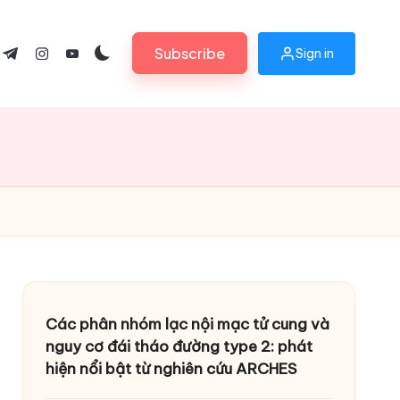
Subscribe
Sign in
ok.com
tter.com
t.me
instagram.com
youtube.com
Các phân nhóm lạc nội mạc tử cung và
nguy cơ đái tháo đường type 2: phát
hiện nổi bật từ nghiên cứu ARCHES