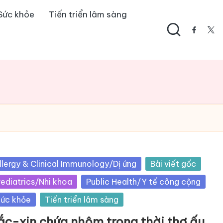
Sức khỏe
Tiến triển lâm sàng
facebo
twi
sted
llergy & Clinical Immunology/Dị ứng
Bài viết gốc
ediatrics/Nhi khoa
Public Health/Y tế công cộng
ức khỏe
Tiến triển lâm sàng
ắc-xin chứa nhôm trong thời thơ ấu