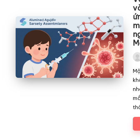
v
ứn
m
n
M
Pos
by
Mộ
kh
nh
mắ
th