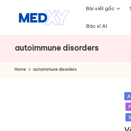
Bài viết gốc
Skip
to
Bác sĩ AI
M
content
e
autoimmune disorders
d
x
Home
autoimmune disorders
y
A
Po
A
in
I
P
S
V