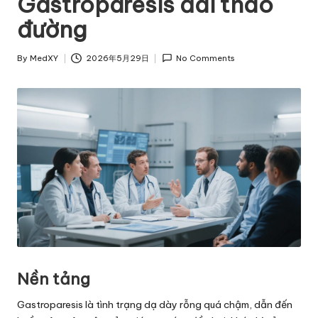
Gastroparesis đái tháo
đường
By
MedXY
2026年5月29日
No Comments
Posted
by
Nền tảng
Gastroparesis là tình trạng dạ dày rỗng quá chậm, dẫn đến