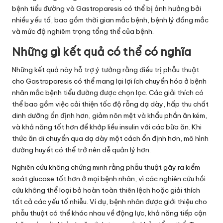
bệnh tiểu đường và Gastroparesis có thể bị ảnh hưởng bởi
nhiều yếu tố, bao gồm thời gian mắc bệnh, bệnh lý đồng mắc
và mức độ nghiêm trọng tổng thể của bệnh.
Những gì kết quả có thể có nghĩa
Những kết quả này hỗ trợ ý tưởng rằng điều trị phẫu thuật
cho Gastroparesis có thể mang lại lợi ích chuyển hóa ở bệnh
nhân mắc bệnh tiểu đường được chọn lọc. Các giải thích có
thể bao gồm việc cải thiện tốc độ rỗng dạ dày, hấp thu chất
dinh dưỡng ổn định hơn, giảm nôn mệt và khẩu phần ăn kém,
và khả năng tốt hơn để khớp liều insulin với các bữa ăn. Khi
thức ăn di chuyển qua dạ dày một cách ổn định hơn, mô hình
đường huyết có thể trở nên dễ quản lý hơn.
Nghiên cứu không chứng minh rằng phẫu thuật gây ra kiểm
soát glucose tốt hơn ở mọi bệnh nhân, vì các nghiên cứu hồi
cứu không thể loại bỏ hoàn toàn thiên lệch hoặc giải thích
tất cả các yếu tố nhiễu. Ví dụ, bệnh nhân được giới thiệu cho
phẫu thuật có thể khác nhau về động lực, khả năng tiếp cận