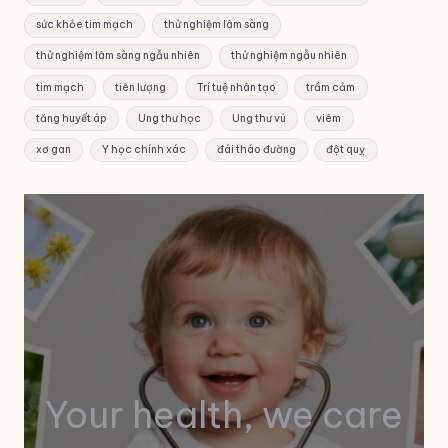
sức khỏe tim mạch
thử nghiệm lâm sàng
thử nghiệm lâm sàng ngẫu nhiên
thử nghiệm ngẫu nhiên
tim mạch
tiên lượng
Trí tuệ nhân tạo
trầm cảm
tăng huyết áp
Ung thư học
Ung thư vú
viêm
xơ gan
Y học chính xác
đái tháo đường
đột quỵ
Your health, we care