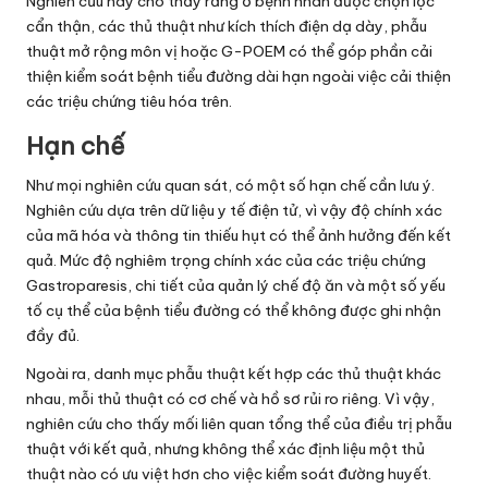
Nghiên cứu này cho thấy rằng ở bệnh nhân được chọn lọc
cẩn thận, các thủ thuật như kích thích điện dạ dày, phẫu
thuật mở rộng môn vị hoặc G-POEM có thể góp phần cải
thiện kiểm soát bệnh tiểu đường dài hạn ngoài việc cải thiện
các triệu chứng tiêu hóa trên.
Hạn chế
Như mọi nghiên cứu quan sát, có một số hạn chế cần lưu ý.
Nghiên cứu dựa trên dữ liệu y tế điện tử, vì vậy độ chính xác
của mã hóa và thông tin thiếu hụt có thể ảnh hưởng đến kết
quả. Mức độ nghiêm trọng chính xác của các triệu chứng
Gastroparesis, chi tiết của quản lý chế độ ăn và một số yếu
tố cụ thể của bệnh tiểu đường có thể không được ghi nhận
đầy đủ.
Ngoài ra, danh mục phẫu thuật kết hợp các thủ thuật khác
nhau, mỗi thủ thuật có cơ chế và hồ sơ rủi ro riêng. Vì vậy,
nghiên cứu cho thấy mối liên quan tổng thể của điều trị phẫu
thuật với kết quả, nhưng không thể xác định liệu một thủ
thuật nào có ưu việt hơn cho việc kiểm soát đường huyết.