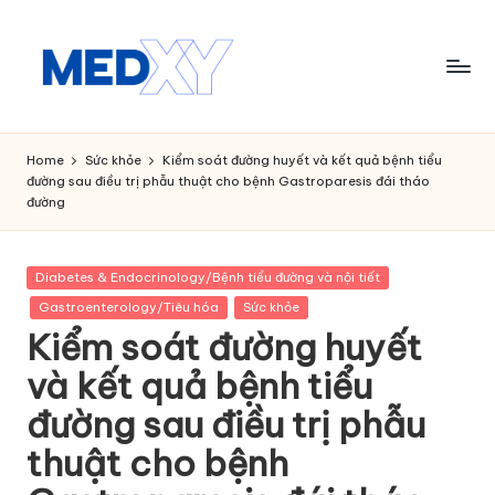
Skip
to
content
M
e
Home
Sức khỏe
Kiểm soát đường huyết và kết quả bệnh tiểu
đường sau điều trị phẫu thuật cho bệnh Gastroparesis đái tháo
d
đường
x
y
Posted
Diabetes & Endocrinology/Bệnh tiểu đường và nội tiết
in
A
Gastroenterology/Tiêu hóa
Sức khỏe
Kiểm soát đường huyết
I
và kết quả bệnh tiểu
đường sau điều trị phẫu
thuật cho bệnh