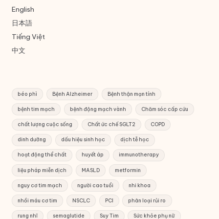
English
日本語
Tiếng Việt
中文
béo phì
Bệnh Alzheimer
Bệnh thận mạn tính
bệnh tim mạch
bệnh động mạch vành
Chăm sóc cấp cứu
chất lượng cuộc sống
Chất ức chế SGLT2
COPD
dinh dưỡng
dấu hiệu sinh học
dịch tễ học
hoạt động thể chất
huyết áp
immunotherapy
liệu pháp miễn dịch
MASLD
metformin
nguy cơ tim mạch
người cao tuổi
nhi khoa
nhồi máu cơ tim
NSCLC
PCI
phân loại rủi ro
rung nhĩ
semaglutide
Suy Tim
Sức khỏe phụ nữ