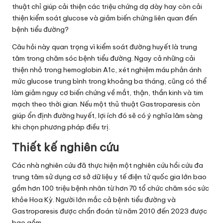
thuật chỉ giúp cải thiện các triệu chứng dạ dày hay còn cải
thiện kiểm soát glucose và giảm biến chứng liên quan đến
bệnh tiểu đường?
Câu hỏi này quan trọng vì kiểm soát đường huyết là trung
tâm trong chăm sóc bệnh tiểu đường. Ngay cả những cải
thiện nhỏ trong hemoglobin A1c, xét nghiệm máu phản ánh
mức glucose trung bình trong khoảng ba tháng, cũng có thể
làm giảm nguy cơ biến chứng về mắt, thận, thần kinh và tim
mạch theo thời gian. Nếu một thủ thuật Gastroparesis còn
giúp ổn định đường huyết, lợi ích đó sẽ có ý nghĩa lâm sàng
khi chọn phương pháp điều trị.
Thiết kế nghiên cứu
Các nhà nghiên cứu đã thực hiện một nghiên cứu hồi cứu đa
trung tâm sử dụng cơ sở dữ liệu y tế điện tử quốc gia lớn bao
gồm hơn 100 triệu bệnh nhân từ hơn 70 tổ chức chăm sóc sức
khỏe Hoa Kỳ. Người lớn mắc cả bệnh tiểu đường và
Gastroparesis được chẩn đoán từ năm 2010 đến 2023 được
bao gồm.