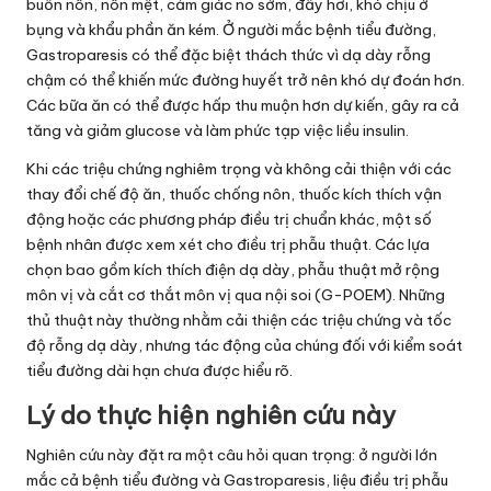
buồn nôn, nôn mệt, cảm giác no sớm, đầy hơi, khó chịu ở
bụng và khẩu phần ăn kém. Ở người mắc bệnh tiểu đường,
Gastroparesis có thể đặc biệt thách thức vì dạ dày rỗng
chậm có thể khiến mức đường huyết trở nên khó dự đoán hơn.
Các bữa ăn có thể được hấp thu muộn hơn dự kiến, gây ra cả
tăng và giảm glucose và làm phức tạp việc liều insulin.
Khi các triệu chứng nghiêm trọng và không cải thiện với các
thay đổi chế độ ăn, thuốc chống nôn, thuốc kích thích vận
động hoặc các phương pháp điều trị chuẩn khác, một số
bệnh nhân được xem xét cho điều trị phẫu thuật. Các lựa
chọn bao gồm kích thích điện dạ dày, phẫu thuật mở rộng
môn vị và cắt cơ thắt môn vị qua nội soi (G-POEM). Những
thủ thuật này thường nhằm cải thiện các triệu chứng và tốc
độ rỗng dạ dày, nhưng tác động của chúng đối với kiểm soát
tiểu đường dài hạn chưa được hiểu rõ.
Lý do thực hiện nghiên cứu này
Nghiên cứu này đặt ra một câu hỏi quan trọng: ở người lớn
mắc cả bệnh tiểu đường và Gastroparesis, liệu điều trị phẫu