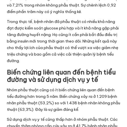
và 7,21% trong nhóm không phẫu thuật. Sự chênh lệch 0,92
điểm phần trăm này có ý nghĩa thống kê.
Trong thực tế, bệnh nhân đã phẫu thuật có nhiều khả năng
đạt được kiểm soát glucose phù hợp và ít khả năng gặp phải
tăng đường huyết nặng. Họ cũng ít cần phải bắt đầu điều trị
bằng insulin mới trong thời gian theo dõi. Những kết quả này
cho thấy lợi ích của phẫu thuật có thể vượt xa việc giảm nhẹ
triệu chứng và bao gồm cả việc cải thiện quản lý bệnh tiểu
đường.
Biến chứng liên quan đến bệnh tiểu
đường và sử dụng dịch vụ y tế
Nhóm phẫu thuật cũng có ít biến chứng liên quan đến bệnh
tiểu đường hơn trong 5 năm. Biến chứng xảy ra ở 1.209 bệnh
nhân phẫu thuật (53,2%) so với 1.438 bệnh nhân không phẫu
thuật (63,3%). Đây là sự giảm đáng kể.
Sử dụng dịch vụ y tế cũng thấp hơn ở nhóm phẫu thuật. Các
chuyến thăm phòng cấp cứu xảy ra ở 41,7% bệnh nhân phẫu