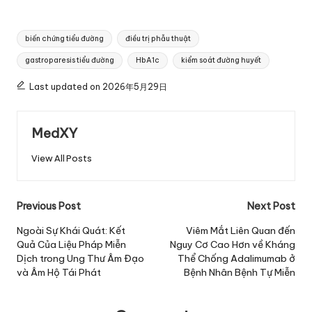
Tags:
biến chứng tiểu đường
điều trị phẫu thuật
gastroparesis tiểu đường
HbA1c
kiểm soát đường huyết
Last updated on 2026年5月29日
MedXY
View All Posts
Post
Previous Post
Next Post
navigation
Ngoài Sự Khái Quát: Kết
Viêm Mắt Liên Quan đến
Quả Của Liệu Pháp Miễn
Nguy Cơ Cao Hơn về Kháng
Dịch trong Ung Thư Âm Đạo
Thể Chống Adalimumab ở
và Âm Hộ Tái Phát
Bệnh Nhân Bệnh Tự Miễn