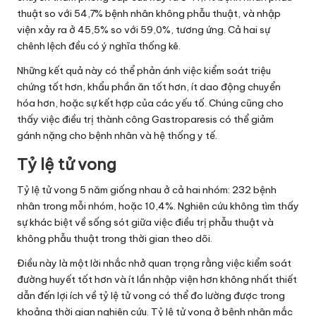
thuật so với 54,7% bệnh nhân không phẫu thuật, và nhập
viện xảy ra ở 45,5% so với 59,0%, tương ứng. Cả hai sự
chênh lệch đều có ý nghĩa thống kê.
Những kết quả này có thể phản ánh việc kiểm soát triệu
chứng tốt hơn, khẩu phần ăn tốt hơn, ít dao động chuyển
hóa hơn, hoặc sự kết hợp của các yếu tố. Chúng cũng cho
thấy việc điều trị thành công Gastroparesis có thể giảm
gánh nặng cho bệnh nhân và hệ thống y tế.
Tỷ lệ tử vong
Tỷ lệ tử vong 5 năm giống nhau ở cả hai nhóm: 232 bệnh
nhân trong mỗi nhóm, hoặc 10,4%. Nghiên cứu không tìm thấy
sự khác biệt về sống sót giữa việc điều trị phẫu thuật và
không phẫu thuật trong thời gian theo dõi.
Điều này là một lời nhắc nhở quan trọng rằng việc kiểm soát
đường huyết tốt hơn và ít lần nhập viện hơn không nhất thiết
dẫn đến lợi ích về tỷ lệ tử vong có thể đo lường được trong
khoảng thời gian nghiên cứu. Tỷ lệ tử vong ở bệnh nhân mắc