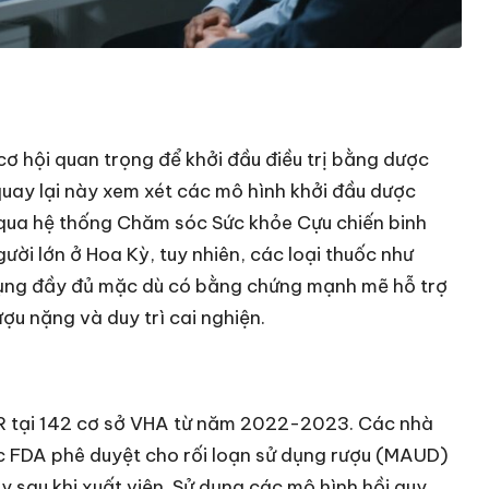
cơ hội quan trọng để khởi đầu điều trị bằng dược
uay lại này xem xét các mô hình khởi đầu dược
 qua hệ thống Chăm sóc Sức khỏe Cựu chiến binh
ời lớn ở Hoa Kỳ, tuy nhiên, các loại thuốc như
ụng đầy đủ mặc dù có bằng chứng mạnh mẽ hỗ trợ
ợu nặng và duy trì cai nghiện.
SR tại 142 cơ sở VHA từ năm 2022-2023. Các nhà
ợc FDA phê duyệt cho rối loạn sử dụng rượu (MAUD)
y sau khi xuất viện. Sử dụng các mô hình hồi quy