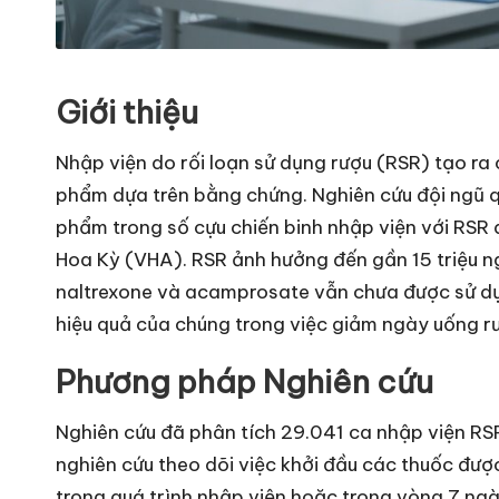
Giới thiệu
Nhập viện do rối loạn sử dụng rượu (RSR) tạo ra 
phẩm dựa trên bằng chứng. Nghiên cứu đội ngũ q
phẩm trong số cựu chiến binh nhập viện với RSR
Hoa Kỳ (VHA). RSR ảnh hưởng đến gần 15 triệu ngư
naltrexone và acamprosate vẫn chưa được sử d
hiệu quả của chúng trong việc giảm ngày uống rư
Phương pháp Nghiên cứu
Nghiên cứu đã phân tích 29.041 ca nhập viện R
nghiên cứu theo dõi việc khởi đầu các thuốc đư
trong quá trình nhập viện hoặc trong vòng 7 ngà