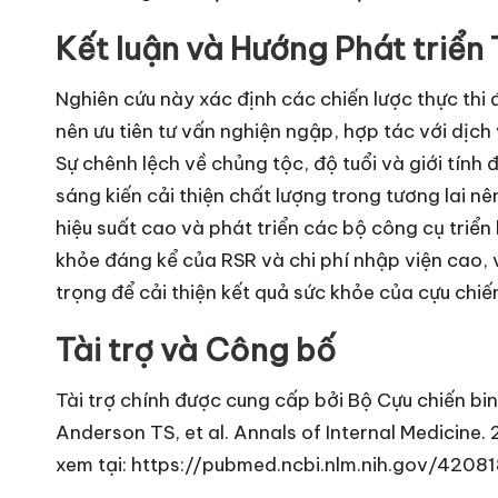
Kết luận và Hướng Phát triển 
Nghiên cứu này xác định các chiến lược thực thi
nên ưu tiên tư vấn nghiện ngập, hợp tác với dịch
Sự chênh lệch về chủng tộc, độ tuổi và giới tính 
sáng kiến cải thiện chất lượng trong tương lai n
hiệu suất cao và phát triển các bộ công cụ triển
khỏe đáng kể của RSR và chi phí nhập viện cao,
trọng để cải thiện kết quả sức khỏe của cựu chiế
Tài trợ và Công bố
Tài trợ chính được cung cấp bởi Bộ Cựu chiến bi
Anderson TS, et al. Annals of Internal Medicine
xem tại: https://pubmed.ncbi.nlm.nih.gov/4208