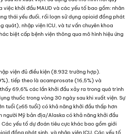
giữa việc khởi đầu MAUD và các yếu tố bao gồm: nhân
g thái yếu đuối, rối loạn sử dụng opioid đồng phát
ổng quát), nhập viện ICU, và tư vấn chuyên khoa
khác biệt cấp bệnh viện thông qua mô hình hiệu ứng
ập viện đủ điều kiện (8.932 trường hợp).
,9%), tiếp theo là acamprosate (16,5%) và
 thấy 69,6% các lần khởi đầu xảy ra trong quá trình
dụng thuốc trong vòng 30 ngày sau khi xuất viện. Sự
lớn tuổi (≥65 tuổi) có khả năng khởi đầu thấp hơn
nh người Mỹ bản địa/Alaska có khả năng khởi đầu
. Các yếu tố dự đoán tiêu cực khác bao gồm giới
pioid đồng phát sinh, và nhập viện ICU. Các yếu tố