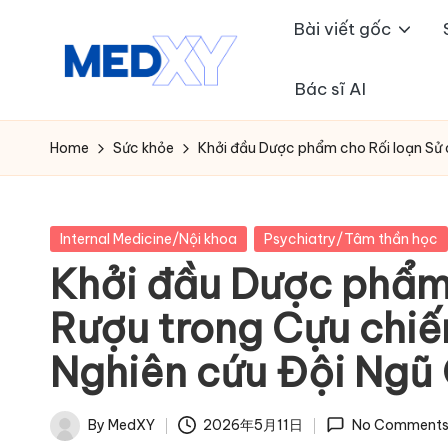
Bài viết gốc
Skip
to
Bác sĩ AI
M
content
e
Home
Sức khỏe
Khởi đầu Dược phẩm cho Rối loạn Sử 
d
x
Posted
Internal Medicine/Nội khoa
Psychiatry/Tâm thần học
in
Khởi đầu Dược phẩm 
y
Rượu trong Cựu chiế
A
Nghiên cứu Đội Ngũ
I
By
MedXY
2026年5月11日
No Comment
Posted