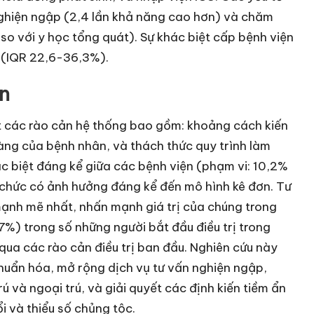
ghiện ngập (2,4 lần khả năng cao hơn) và chăm
so với y học tổng quát). Sự khác biệt cấp bệnh viện
9% (IQR 22,6-36,3%).
n
ật các rào cản hệ thống bao gồm: khoảng cách kiến
àng của bệnh nhân, và thách thức quy trình làm
ác biệt đáng kể giữa các bệnh viện (phạm vi: 10,2%
ổ chức có ảnh hưởng đáng kể đến mô hình kê đơn. Tư
mạnh mẽ nhất, nhấn mạnh giá trị của chúng trong
7%) trong số những người bắt đầu điều trị trong
qua các rào cản điều trị ban đầu. Nghiên cứu này
 chuẩn hóa, mở rộng dịch vụ tư vấn nghiện ngập,
rú và ngoại trú, và giải quyết các định kiến tiềm ẩn
i và thiểu số chủng tộc.