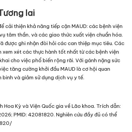
Tương lai
 để cải thiện khả năng tiếp cận MAUD: các bệnh viện
 vụ tâm thần, và các giao thức xuất viện chuẩn hóa.
đã được ghi nhận đòi hỏi các can thiệp mục tiêu. Các
ên xem xét các thực hành tốt nhất từ các bệnh viện
 khai cho việc phổ biến rộng rãi. Với gánh nặng sức
 việc tăng cường khởi đầu MAUD là cơ hội quan
n binh và giảm sử dụng dịch vụ y tế.
nh Hoa Kỳ và Viện Quốc gia về Lão khoa. Trích dẫn:
. 2026; PMID: 42081820. Nghiên cứu đầy đủ có thể
1820/