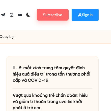
Subscribe
Sign in
ok.com
tter.com
t.me
instagram.com
youtube.com
 Quay Lại
IL-6: mắt xích trung tâm quyết định
hiệu quả điều trị trong tổn thương phổi
cấp và COVID-19
Vượt qua khoảng trễ chẩn đoán: hiểu
và giảm trì hoãn trong uveitis khởi
phát ở trẻ em