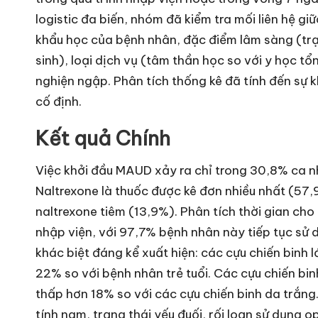
logistic đa biến, nhóm đã kiểm tra mối liên hệ 
khẩu học của bệnh nhân, đặc điểm lâm sàng (trạn
sinh), loại dịch vụ (tâm thần học so với y học t
nghiện ngập. Phân tích thống kê đã tính đến sự 
cố định.
Kết quả Chính
Việc khởi đầu MAUD xảy ra chỉ trong 30,8% ca nh
Naltrexone là thuốc được kê đơn nhiều nhất (57
naltrexone tiêm (13,9%). Phân tích thời gian cho
nhập viện, với 97,7% bệnh nhân này tiếp tục sử 
khác biệt đáng kể xuất hiện: các cựu chiến binh 
22% so với bệnh nhân trẻ tuổi. Các cựu chiến bi
thấp hơn 18% so với các cựu chiến binh da trắng
tính nam, trạng thái yếu đuối, rối loạn sử dụng o