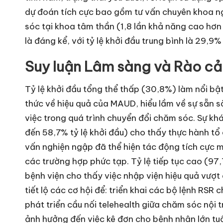
dự đoán tích cực bao gồm tư vấn chuyên khoa n
sóc tại khoa tâm thần (1,8 lần khả năng cao hơn 
là đáng kể, với tỷ lệ khởi đầu trung bình là 29,
Suy luận Lâm sàng và Rào cả
Tỷ lệ khởi đầu tổng thể thấp (30,8%) làm nổi b
thức về hiệu quả của MAUD, hiểu lầm về sự sẵn s
việc trong quá trình chuyển đổi chăm sóc. Sự kh
đến 58,7% tỷ lệ khởi đầu) cho thấy thực hành t
vấn nghiện ngập đã thể hiện tác động tích cực 
các trường hợp phức tạp. Tỷ lệ tiếp tục cao (97,
bệnh viện cho thấy việc nhập viện hiệu quả vượt 
tiết lộ các cơ hội để: triển khai các bộ lệnh RSR
phát triển cầu nối telehealth giữa chăm sóc nội t
ảnh hưởng đến việc kê đơn cho bệnh nhân lớn tuổ