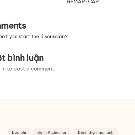
REMAP-CAP
ments
’t you start the discussion?
t bình luận
 in
to post a comment.
béo phì
Bệnh Alzheimer
Bệnh thận mạn tính