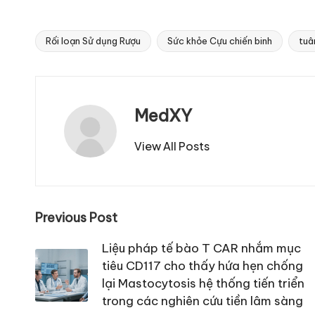
Rối loạn Sử dụng Rượu
Sức khỏe Cựu chiến binh
tuâ
Tags:
MedXY
View All Posts
Post
Previous Post
navigation
Liệu pháp tế bào T CAR nhắm mục
tiêu CD117 cho thấy hứa hẹn chống
lại Mastocytosis hệ thống tiến triển
trong các nghiên cứu tiền lâm sàng