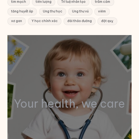
tim mạch
tiên lượng
Trí tuệ nhân tạo
trầm cảm
tăng huyết áp
Ung thư học
Ung thư vú
viêm
xơ gan
Y học chính xác
đái tháo đường
đột quỵ
Your health, we care