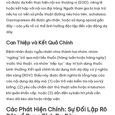
và được dự kiến thực hiện nội soi thượng vị (EGD), riêng lẻ
hoặc kết hợp với nội soi đại tràng. Người tham gia bị loại trừ
nếu họ có tiền sử phẫu thuật đường tiêu hóa trên, achalasia,
Gastroparesis đã được ghi nhận, hoặc sử dụng opioid gần
đây—các yếu tố có thể ảnh hưởng độc lập đến vận động dạ
dày.
Can Thiệp và Kết Quả Chính
Bệnh nhân được ngẫu nhiên chia thành hai nhóm: nhóm
“ngừng” bỏ qua một liều thuốc (hàng tuần hoặc hàng ngày)
trước thủ thuật, và nhóm “tiếp tục” duy trì lịch dùng thuốc
bình thường. Kết quả chính là dư dung tích dạ dày có ý nghĩa
lâm sàng (RGV). Điều này được định nghĩa là tổng hợp của
các nội dung dạ dày mà: (1) cản trở việc kiểm tra nội soi kỹ
lưỡng, (2) yêu cầu chấm dứt thủ thuật sớm hoặc intubation
khí quản khẩn cấp, hoặc (3) dẫn đến sự kiện hít phải cần
theo dõi kéo dài hoặc nhập viện.
Các Phát Hiện Chính: Sự Đối Lập Rõ