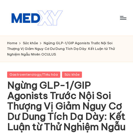
Skip
to
content
M
e
Home
Sức khỏe
Ngừng GLP-1/GIP Agonists Trước Nội Soi
Thượng Vị Giảm Nguy Cơ Dư Dung Tích Dạ Dày: Kết Luận từ Thử
d
Nghiệm Ngẫu Nhiên OCULUS
x
y
Posted
Gastroenterology/Tiêu hóa
Sức khỏe
in
A
Ngừng GLP-1/GIP
I
Agonists Trước Nội Soi
Thượng Vị Giảm Nguy Cơ
Dư Dung Tích Dạ Dày: Kết
Luận từ Thử Nghiệm Ngẫu