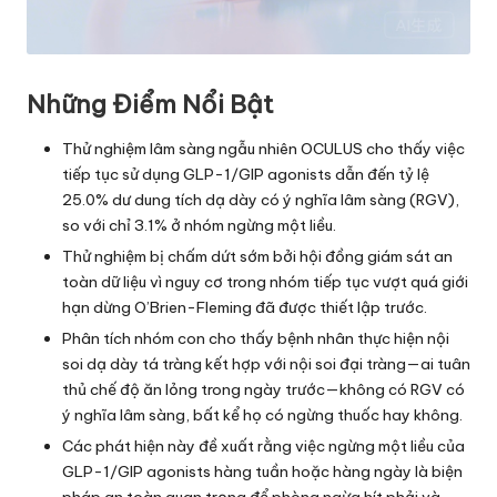
Những Điểm Nổi Bật
Thử nghiệm lâm sàng ngẫu nhiên OCULUS cho thấy việc
tiếp tục sử dụng GLP-1/GIP agonists dẫn đến tỷ lệ
25.0% dư dung tích dạ dày có ý nghĩa lâm sàng (RGV),
so với chỉ 3.1% ở nhóm ngừng một liều.
Thử nghiệm bị chấm dứt sớm bởi hội đồng giám sát an
toàn dữ liệu vì nguy cơ trong nhóm tiếp tục vượt quá giới
hạn dừng O’Brien-Fleming đã được thiết lập trước.
Phân tích nhóm con cho thấy bệnh nhân thực hiện nội
soi dạ dày tá tràng kết hợp với nội soi đại tràng—ai tuân
thủ chế độ ăn lỏng trong ngày trước—không có RGV có
ý nghĩa lâm sàng, bất kể họ có ngừng thuốc hay không.
Các phát hiện này đề xuất rằng việc ngừng một liều của
GLP-1/GIP agonists hàng tuần hoặc hàng ngày là biện