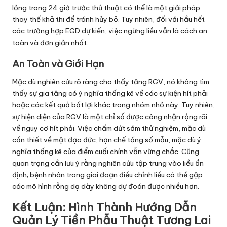
lỏng trong 24 giờ trước thủ thuật có thể là một giải pháp
thay thế khả thi để tránh hủy bỏ. Tuy nhiên, đối với hầu hết
các trường hợp EGD dự kiến, việc ngừng liều vẫn là cách an
toàn và đơn giản nhất.
An Toàn và Giới Hạn
Mặc dù nghiên cứu rõ ràng cho thấy tăng RGV, nó không tìm
thấy sự gia tăng có ý nghĩa thống kê về các sự kiện hít phải
hoặc các kết quả bất lợi khác trong nhóm nhỏ này. Tuy nhiên,
sự hiện diện của RGV là một chỉ số được công nhận rộng rãi
về nguy cơ hít phải. Việc chấm dứt sớm thử nghiệm, mặc dù
cần thiết về mặt đạo đức, hạn chế tổng số mẫu, mặc dù ý
nghĩa thống kê của điểm cuối chính vẫn vững chắc. Cũng
quan trọng cần lưu ý rằng nghiên cứu tập trung vào liều ổn
định; bệnh nhân trong giai đoạn điều chỉnh liều có thể gặp
các mô hình rỗng dạ dày không dự đoán được nhiều hơn.
Kết Luận: Hình Thành Hướng Dẫn
Quản Lý Tiền Phẫu Thuật Tương Lai