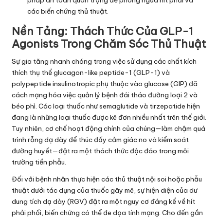
pháp an toàn quan trọng để phòng ngừa hít phải và
các biến chứng thủ thuật.
Nền Tảng: Thách Thức Của GLP-1
Agonists Trong Chăm Sóc Thủ Thuật
Sự gia tăng nhanh chóng trong việc sử dụng các chất kích
thích thụ thể glucagon-like peptide-1 (GLP-1) và
polypeptide insulinotropic phụ thuộc vào glucose (GIP) đã
cách mạng hóa việc quản lý bệnh đái tháo đường loại 2 và
béo phì. Các loại thuốc như semaglutide và tirzepatide hiện
đang là những loại thuốc được kê đơn nhiều nhất trên thế giới.
Tuy nhiên, cơ chế hoạt động chính của chúng—làm chậm quá
trình rỗng dạ dày để thúc đẩy cảm giác no và kiểm soát
đường huyết—đặt ra một thách thức độc đáo trong môi
trường tiền phẫu.
Đối với bệnh nhân thực hiện các thủ thuật nội soi hoặc phẫu
thuật dưới tác dụng của thuốc gây mê, sự hiện diện của dư
dung tích dạ dày (RGV) đặt ra một nguy cơ đáng kể về hít
phải phổi, biến chứng có thể đe dọa tính mạng. Cho đến gần