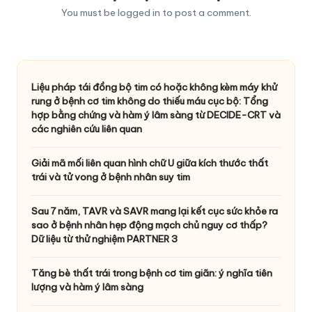
You must be
logged in
to post a comment.
Liệu pháp tái đồng bộ tim có hoặc không kèm máy khử
rung ở bệnh cơ tim không do thiếu máu cục bộ: Tổng
hợp bằng chứng và hàm ý lâm sàng từ DECIDE-CRT và
các nghiên cứu liên quan
Giải mã mối liên quan hình chữ U giữa kích thước thất
trái và tử vong ở bệnh nhân suy tim
Sau 7 năm, TAVR và SAVR mang lại kết cục sức khỏe ra
sao ở bệnh nhân hẹp động mạch chủ nguy cơ thấp?
Dữ liệu từ thử nghiệm PARTNER 3
Tăng bè thất trái trong bệnh cơ tim giãn: ý nghĩa tiên
lượng và hàm ý lâm sàng