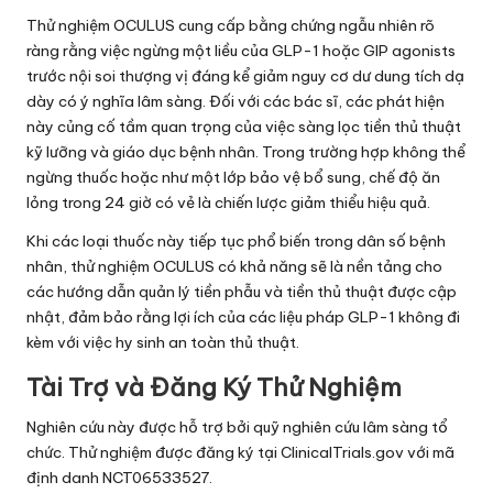
Thử nghiệm OCULUS cung cấp bằng chứng ngẫu nhiên rõ
ràng rằng việc ngừng một liều của GLP-1 hoặc GIP agonists
trước nội soi thượng vị đáng kể giảm nguy cơ dư dung tích dạ
dày có ý nghĩa lâm sàng. Đối với các bác sĩ, các phát hiện
này củng cố tầm quan trọng của việc sàng lọc tiền thủ thuật
kỹ lưỡng và giáo dục bệnh nhân. Trong trường hợp không thể
ngừng thuốc hoặc như một lớp bảo vệ bổ sung, chế độ ăn
lỏng trong 24 giờ có vẻ là chiến lược giảm thiểu hiệu quả.
Khi các loại thuốc này tiếp tục phổ biến trong dân số bệnh
nhân, thử nghiệm OCULUS có khả năng sẽ là nền tảng cho
các hướng dẫn quản lý tiền phẫu và tiền thủ thuật được cập
nhật, đảm bảo rằng lợi ích của các liệu pháp GLP-1 không đi
kèm với việc hy sinh an toàn thủ thuật.
Tài Trợ và Đăng Ký Thử Nghiệm
Nghiên cứu này được hỗ trợ bởi quỹ nghiên cứu lâm sàng tổ
chức. Thử nghiệm được đăng ký tại ClinicalTrials.gov với mã
định danh NCT06533527.