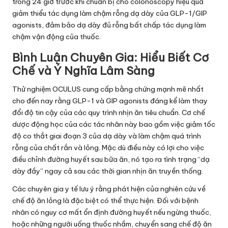
trong 24 giờ trước khi chuẩn bị cho colonoscopy hiệu quả
giảm thiểu tác dụng làm chậm rỗng dạ dày của GLP-1/GIP
agonists, đảm bảo dạ dày đủ rỗng bất chấp tác dụng làm
chậm vận động của thuốc.
Bình Luận Chuyên Gia: Hiểu Biết Cơ
Chế và Ý Nghĩa Lâm Sàng
Thử nghiệm OCULUS cung cấp bằng chứng mạnh mẽ nhất
cho đến nay rằng GLP-1 và GIP agonists đáng kể làm thay
đổi độ tin cậy của các quy trình nhịn ăn tiêu chuẩn. Cơ chế
dược động học của các tác nhân này bao gồm việc giảm tốc
độ co thắt giai đoạn 3 của dạ dày và làm chậm quá trình
rỗng của chất rắn và lỏng. Mặc dù điều này có lợi cho việc
điều chỉnh đường huyết sau bữa ăn, nó tạo ra tình trạng “dạ
dày đầy” ngay cả sau các thời gian nhịn ăn truyền thống.
Các chuyên gia y tế lưu ý rằng phát hiện của nghiên cứu về
chế độ ăn lỏng là đặc biệt có thể thực hiện. Đối với bệnh
nhân có nguy cơ mất ổn định đường huyết nếu ngừng thuốc,
hoặc những người uống thuốc nhầm, chuyển sang chế độ ăn