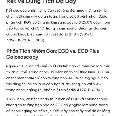
Rệt về Dung Tích Dạ Dày
Kết quả của phân tích giữa kỳ rõ ràng đến mức thử nghiệm bị
chấm dứt sớm vì lý do an toàn. Trong số 60 bệnh nhân được
phân tích, RGV có ý nghĩa lâm sàng xảy ra ở 25.0% của nhóm
tiếp tục so với chỉ 3.1% trong nhóm ngừng. Điều này đại diện
cho sự khác biệt nguy cơ tuyệt đối là 21.9% (90% CI,
7.0%-36.7%; P = .003).
Phân Tích Nhóm Con: EGD vs. EGD Plus
Colonoscopy
Nghiên cứu cung cấp hiểu biết chi tiết hơn khi xem xét loại thủ
thuật cụ thể. Trong nhóm 35 bệnh nhân chỉ thực hiện EGD, sự
chênh lệch thậm chí còn rõ ràng hơn: 46.7% những người tiếp
tục dùng thuốc có RGV có ý nghĩa lâm sàng, so với 5.0%
trong nhóm ngừng (sự khác biệt tuyệt đối 41.7%; P = .001).
Thú vị hơn, 25 bệnh nhân thực hiện cả EGD và colonoscopy
không có trường hợp nào có RGV có ý nghĩa lâm sàng trong
cả nhóm ngừng và tiếp tục. Điều này cho thấy chế độ ăn lỏng