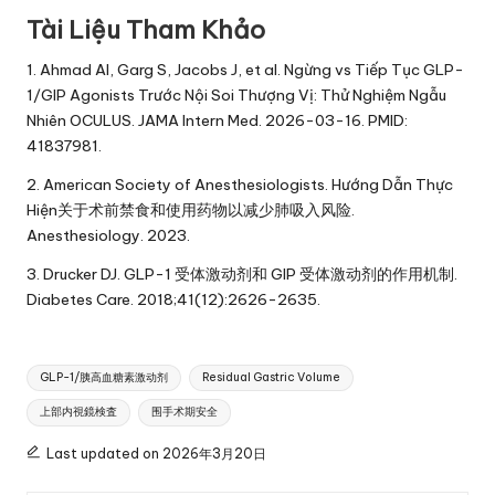
Tài Liệu Tham Khảo
1. Ahmad AI, Garg S, Jacobs J, et al. Ngừng vs Tiếp Tục GLP-
1/GIP Agonists Trước Nội Soi Thượng Vị: Thử Nghiệm Ngẫu
Nhiên OCULUS. JAMA Intern Med. 2026-03-16. PMID:
41837981.
2. American Society of Anesthesiologists. Hướng Dẫn Thực
Hiện关于术前禁食和使用药物以减少肺吸入风险.
Anesthesiology. 2023.
3. Drucker DJ. GLP-1 受体激动剂和 GIP 受体激动剂的作用机制.
Diabetes Care. 2018;41(12):2626-2635.
Tags:
GLP-1/胰高血糖素激动剂
Residual Gastric Volume
上部内視鏡検査
围手术期安全
Last updated on 2026年3月20日