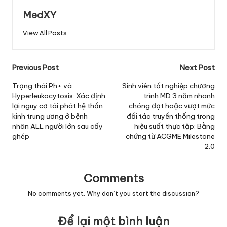
MedXY
View All Posts
Post
Previous Post
Next Post
navigation
Trạng thái Ph+ và
Sinh viên tốt nghiệp chương
Hyperleukocytosis: Xác định
trình MD 3 năm nhanh
lại nguy cơ tái phát hệ thần
chóng đạt hoặc vượt mức
kinh trung ương ở bệnh
đối tác truyền thống trong
nhân ALL người lớn sau cấy
hiệu suất thực tập: Bằng
ghép
chứng từ ACGME Milestone
2.0
Comments
No comments yet. Why don’t you start the discussion?
Để lại một bình luận