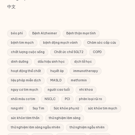
中文
béo phì
Bệnh Alzheimer
Bệnh thận mạn tính
bệnh tim mạch
bệnh động mạch vành
Chăm sóc cấp cứu
chất lượng cuộc sống
Chất ức chế SGLT2
COPD
dinh dưỡng
dấu hiệu sinh học
dịch tễ học
hoạt động thể chất
huyết áp
immunotherapy
liệu pháp miễn dịch
MASLD
metformin
nguy cơ tim mạch
người cao tuổi
nhi khoa
nhồi máu cơ tim
NSCLC
PCI
phân loại rủi ro
rung nhĩ
Suy Tim
Sức khỏe phụ nữ
sức khỏe tim mạch
sức khỏe tâm thần
thử nghiệm lâm sàng
thử nghiệm lâm sàng ngẫu nhiên
thử nghiệm ngẫu nhiên