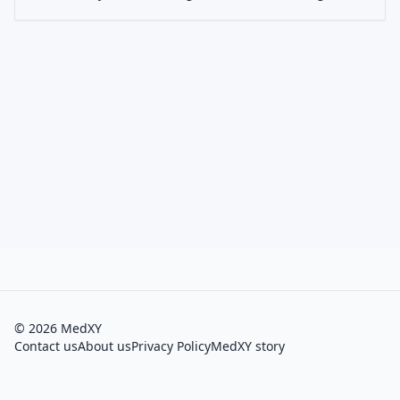
©
2026
MedXY
Contact us
About us
Privacy Policy
MedXY story