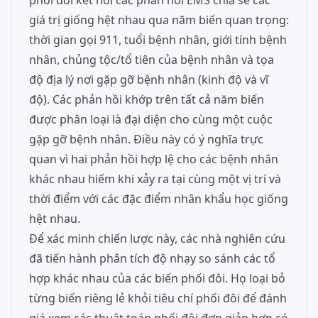
phối đôi kết nối các phản hồi EMS chia sẻ các
giá trị giống hệt nhau qua năm biến quan trọng:
thời gian gọi 911, tuổi bệnh nhân, giới tính bệnh
nhân, chủng tộc/tổ tiên của bệnh nhân và tọa
độ địa lý nơi gặp gỡ bệnh nhân (kinh độ và vĩ
độ). Các phản hồi khớp trên tất cả năm biến
được phân loại là đại diện cho cùng một cuộc
gặp gỡ bệnh nhân. Điều này có ý nghĩa trực
quan vì hai phản hồi hợp lệ cho các bệnh nhân
khác nhau hiếm khi xảy ra tại cùng một vị trí và
thời điểm với các đặc điểm nhân khẩu học giống
hệt nhau.
Để xác minh chiến lược này, các nhà nghiên cứu
đã tiến hành phân tích độ nhạy so sánh các tổ
hợp khác nhau của các biến phối đôi. Họ loại bỏ
từng biến riêng lẻ khỏi tiêu chí phối đôi để đánh