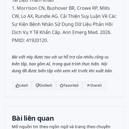
Tài Liệu Tham Khảo
1. Morrison CN, Bushover BR, Crowe RP, Mills
CW, Lo AX, Rundle AG. Cải Thiện Suy Luận Về Các
Sự Kiện Bệnh Nhân Sử Dụng Dữ Liệu Phản Hồi
Dịch Vụ Y Tế Khẩn Cấp. Ann Emerg Med. 2026.
PMID: 41920120.
Bài viết này được tạo với sự hỗ trợ của nhiều công cụ
biên tập, bao gồm AI, trong quá trình thực hiện. Nội
dung đã được biên tập viên xem xét trước khi xuất bản.
Like
0
Dislike
0
Favorite
0
Share
0
Bài liên quan
Mở nguồn tin theo ngôn ngữ và trang theo chuyên