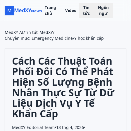
Trang
Tin
Ngôn
MedXY
M
Video
News
chủ
tức
ngữ
MedXY AI
/
Tin tức MedXY
/
Chuyên mục
:
Emergency Medicine/Y học khẩn cấp
Cách Các Thuật Toán
Phối Đôi Có Thể Phát
Hiện Số Lượng Bệnh
Nhân Thực Sự Từ Dữ
Liệu Dịch Vụ Y Tế
Khẩn Cấp
MedXY Editorial Team
•
13 thg 4, 2026
•