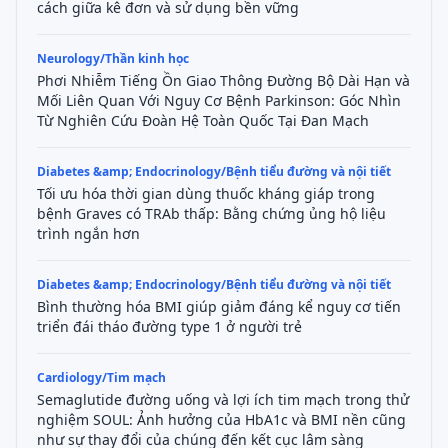
cách giữa kê đơn và sử dụng bền vững
Neurology/Thần kinh học
Phơi Nhiễm Tiếng Ồn Giao Thông Đường Bộ Dài Hạn và
Mối Liên Quan Với Nguy Cơ Bệnh Parkinson: Góc Nhìn
Từ Nghiên Cứu Đoàn Hệ Toàn Quốc Tại Đan Mạch
Diabetes &amp; Endocrinology/Bệnh tiểu đường và nội tiết
Tối ưu hóa thời gian dùng thuốc kháng giáp trong
bệnh Graves có TRAb thấp: Bằng chứng ủng hộ liệu
trình ngắn hơn
Diabetes &amp; Endocrinology/Bệnh tiểu đường và nội tiết
Bình thường hóa BMI giúp giảm đáng kể nguy cơ tiến
triển đái tháo đường type 1 ở người trẻ
Cardiology/Tim mạch
Semaglutide đường uống và lợi ích tim mạch trong thử
nghiệm SOUL: Ảnh hưởng của HbA1c và BMI nền cũng
như sự thay đổi của chúng đến kết cục lâm sàng