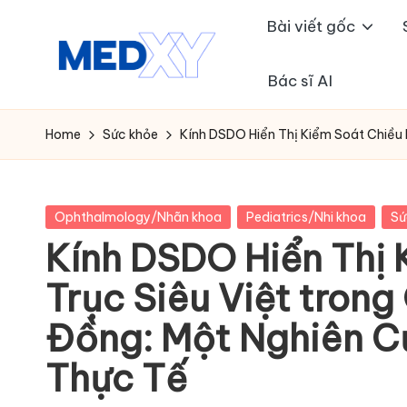
Bài viết gốc
Skip
to
Bác sĩ AI
M
content
e
Home
Sức khỏe
Kính DSDO Hiển Thị Kiểm Soát Chiều 
d
x
Posted
Ophthalmology/Nhãn khoa
Pediatrics/Nhi khoa
Sứ
in
Kính DSDO Hiển Thị 
y
Trục Siêu Việt trong
A
Đồng: Một Nghiên C
I
Thực Tế