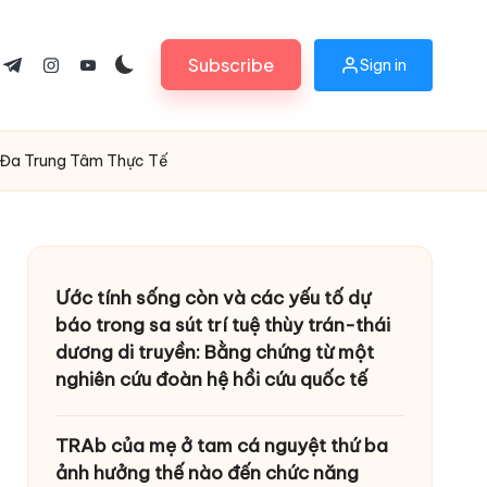
Subscribe
Sign in
ok.com
tter.com
t.me
instagram.com
youtube.com
u Đa Trung Tâm Thực Tế
Ước tính sống còn và các yếu tố dự
báo trong sa sút trí tuệ thùy trán-thái
dương di truyền: Bằng chứng từ một
nghiên cứu đoàn hệ hồi cứu quốc tế
TRAb của mẹ ở tam cá nguyệt thứ ba
ảnh hưởng thế nào đến chức năng