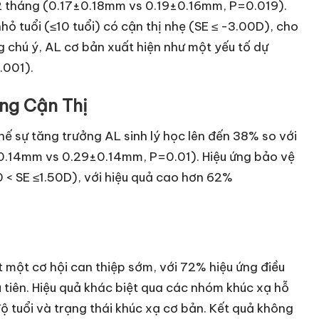
 tháng (0.17±0.18mm vs 0.19±0.16mm, P=0.019).
nhỏ tuổi (≤10 tuổi) có cận thị nhẹ (SE ≤ -3.00D), cho
chú ý, AL cơ bản xuất hiện như một yếu tố dự
.001).
ng Cận Thị
hế sự tăng trưởng AL sinh lý học lên đến 38% so với
±0.14mm vs 0.29±0.14mm, P=0.01). Hiệu ứng bảo vệ
0 < SE ≤1.50D), với hiệu quả cao hơn 62%
t một cơ hội can thiệp sớm, với 72% hiệu ứng điều
tiên. Hiệu quả khác biệt qua các nhóm khúc xạ hỗ
ộ tuổi và trạng thái khúc xạ cơ bản. Kết quả không