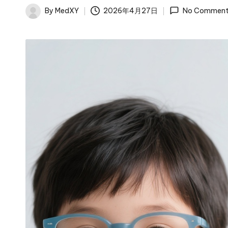
By
MedXY
2026年4月27日
No Comment
Posted
by