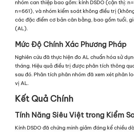
nhóm can thiệp bao gồm: kính DSDO (cận thị: n=6
n=661), và nhóm kiểm soát không điều trị (khôn
các đặc điểm cơ bản cân bằng, bao gồm tuổi, giớ
(AL).
Mức Độ Chính Xác Phương Pháp
Nghiên cứu đã thực hiện đo AL chuẩn hóa sử dụng
tháng. Hiệu quả điều trị được phân tích thông qu
sau đó. Phân tích phân nhóm đã xem xét phân loại
vị AL.
Kết Quả Chính
Tính Năng Siêu Việt trong Kiểm S
Kính DSDO đã chứng minh giảm đáng kể chiều dài 