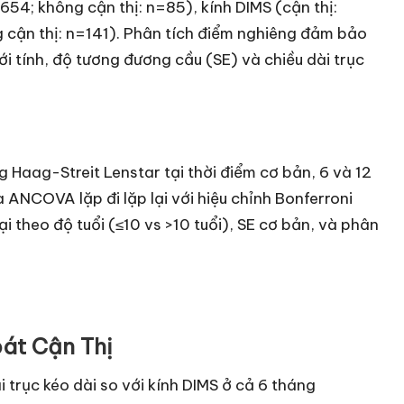
54; không cận thị: n=85), kính DIMS (cận thị:
g cận thị: n=141). Phân tích điểm nghiêng đảm bảo
i tính, độ tương đương cầu (SE) và chiều dài trục
 Haag-Streit Lenstar tại thời điểm cơ bản, 6 và 12
a ANCOVA lặp đi lặp lại với hiệu chỉnh Bonferroni
 theo độ tuổi (≤10 vs >10 tuổi), SE cơ bản, và phân
oát Cận Thị
trục kéo dài so với kính DIMS ở cả 6 tháng