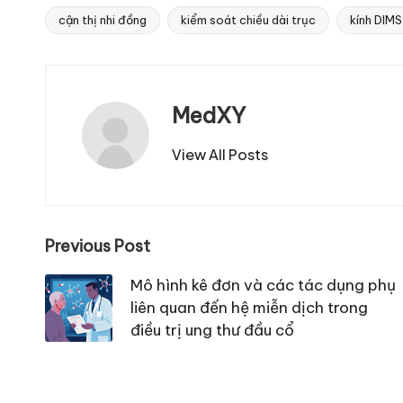
cận thị nhi đồng
kiểm soát chiều dài trục
kính DIMS
Tags:
MedXY
View All Posts
Post
Previous Post
navigation
Mô hình kê đơn và các tác dụng phụ
liên quan đến hệ miễn dịch trong
điều trị ung thư đầu cổ