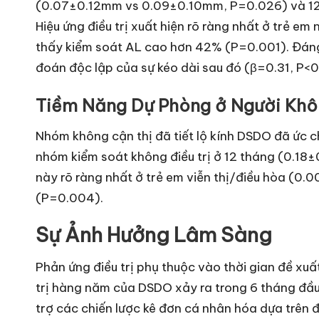
(0.07±0.12mm vs 0.09±0.10mm, P=0.026) và 12
Hiệu ứng điều trị xuất hiện rõ ràng nhất ở trẻ em 
thấy kiểm soát AL cao hơn 42% (P=0.001). Đáng 
đoán độc lập của sự kéo dài sau đó (β=0.31, P<0
Tiềm Năng Dự Phòng ở Người Khô
Nhóm không cận thị đã tiết lộ kính DSDO đã ức c
nhóm kiểm soát không điều trị ở 12 tháng (0.18
này rõ ràng nhất ở trẻ em viễn thị/điều hòa (0.0
(P=0.004).
Sự Ảnh Hưởng Lâm Sàng
Phản ứng điều trị phụ thuộc vào thời gian đề xuấ
trị hàng năm của DSDO xảy ra trong 6 tháng đầu 
trợ các chiến lược kê đơn cá nhân hóa dựa trên đ