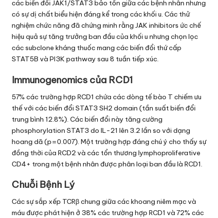
các biến đổi JAK1/STAT3 bảo tồn giữa các bệnh nhân nhưng
có sự dị chất biểu hiện đáng kể trong các khối u. Các thử
nghiệm chức năng đã chứng minh rằng JAK inhibitors ức chế
hiệu quả sự tăng trưởng ban đầu của khối u nhưng chọn lọc
các subclone kháng thuốc mang các biến đổi thứ cấp
STAT5B và PI3K pathway sau 8 tuần tiếp xúc.
Immunogenomics của RCD1
57% các trường hợp RCD1 chứa các dòng tế bào T chiếm ưu
thế với các biến đổi STAT3 SH2 domain (tần suất biến đổi
trung bình 12.8%). Các biến đổi này tăng cường
phosphorylation STAT3 do IL-21 lên 3.2 lần so với dạng
hoang dã (p=0.007). Một trường hợp đáng chú ý cho thấy sự
đồng thời của RCD2 và các tổn thương lymphoproliferative
CD4+ trong một bệnh nhân được phân loại ban đầu là RCD1.
Chuỗi Bệnh Lý
Các sự sắp xếp TCRβ chung giữa các khoang niêm mạc và
máu được phát hiện ở 38% các trường hợp RCD1 và 72% các