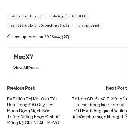
Tags:
bệnh celiac kháng trị
đường dẫn JAK-STAT
sự mở rộng clonal của bạch huyết cầu
u lympho ruột
Last updated on 2026年4月27日
MedXY
View All Posts
Post
Previous Post
Next Post
navigation
EVT Hiển Thị Kết Quả Tốt
Tế bào CD16+ γδ T: Một yếu
Hơn Trong Đột Quỵ Hẹp
tố mới trong kiểm soát vi-
Mạch Động Mạch Não
rút HBV thông qua độc tính
Trước: Những Nhận Định từ
tế bào phụ thuộc kháng thể
Đăng Ký ORIENTAL-MeVO