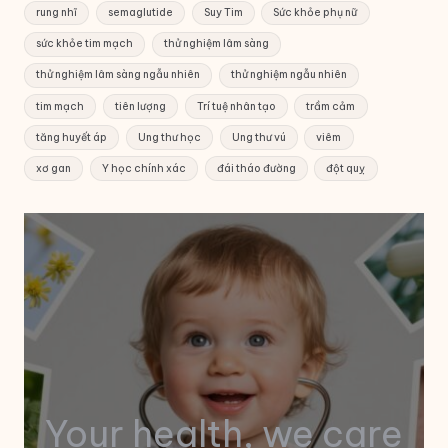
rung nhĩ
semaglutide
Suy Tim
Sức khỏe phụ nữ
sức khỏe tim mạch
thử nghiệm lâm sàng
thử nghiệm lâm sàng ngẫu nhiên
thử nghiệm ngẫu nhiên
tim mạch
tiên lượng
Trí tuệ nhân tạo
trầm cảm
tăng huyết áp
Ung thư học
Ung thư vú
viêm
xơ gan
Y học chính xác
đái tháo đường
đột quỵ
Your health, we care