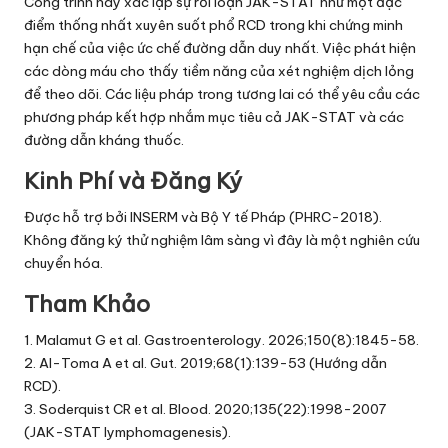
Công trình này xác lập sự rối loạn JAK-STAT như một đặc
điểm thống nhất xuyên suốt phổ RCD trong khi chứng minh
hạn chế của việc ức chế đường dẫn duy nhất. Việc phát hiện
các dòng máu cho thấy tiềm năng của xét nghiệm dịch lỏng
để theo dõi. Các liệu pháp trong tương lai có thể yêu cầu các
phương pháp kết hợp nhắm mục tiêu cả JAK-STAT và các
đường dẫn kháng thuốc.
Kinh Phí và Đăng Ký
Được hỗ trợ bởi INSERM và Bộ Y tế Pháp (PHRC-2018).
Không đăng ký thử nghiệm lâm sàng vì đây là một nghiên cứu
chuyển hóa.
Tham Khảo
1. Malamut G et al. Gastroenterology. 2026;150(8):1845-58.
2. Al-Toma A et al. Gut. 2019;68(1):139-53 (Hướng dẫn
RCD).
3. Soderquist CR et al. Blood. 2020;135(22):1998-2007
(JAK-STAT lymphomagenesis).