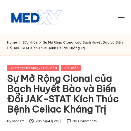
Skip
to
content
M
e
Home
Sức khỏe
Sự Mở Rộng Clonal của Bạch Huyết Bào và Biến
Đổi JAK-STAT Kích Thúc Bệnh Celiac Kháng Trị
d
x
Posted
Gastroenterology/Tiêu hóa
Sức khỏe
y
in
Sự Mở Rộng Clonal của
A
Bạch Huyết Bào và Biến
I
Đổi JAK-STAT Kích Thúc
Bệnh Celiac Kháng Trị
By
MedXY
2026年4月25日
No Comments
Posted
by