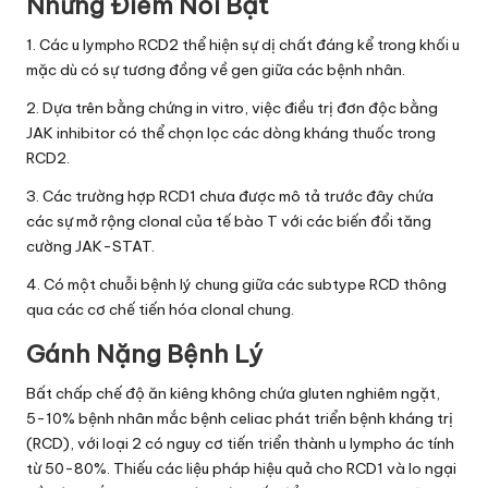
Những Điểm Nổi Bật
1. Các u lympho RCD2 thể hiện sự dị chất đáng kể trong khối u
mặc dù có sự tương đồng về gen giữa các bệnh nhân.
2. Dựa trên bằng chứng in vitro, việc điều trị đơn độc bằng
JAK inhibitor có thể chọn lọc các dòng kháng thuốc trong
RCD2.
3. Các trường hợp RCD1 chưa được mô tả trước đây chứa
các sự mở rộng clonal của tế bào T với các biến đổi tăng
cường JAK-STAT.
4. Có một chuỗi bệnh lý chung giữa các subtype RCD thông
qua các cơ chế tiến hóa clonal chung.
Gánh Nặng Bệnh Lý
Bất chấp chế độ ăn kiêng không chứa gluten nghiêm ngặt,
5-10% bệnh nhân mắc bệnh celiac phát triển bệnh kháng trị
(RCD), với loại 2 có nguy cơ tiến triển thành u lympho ác tính
từ 50-80%. Thiếu các liệu pháp hiệu quả cho RCD1 và lo ngại