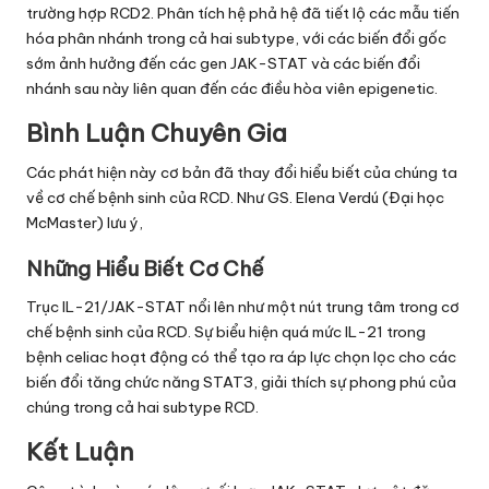
trường hợp RCD2. Phân tích hệ phả hệ đã tiết lộ các mẫu tiến
hóa phân nhánh trong cả hai subtype, với các biến đổi gốc
sớm ảnh hưởng đến các gen JAK-STAT và các biến đổi
nhánh sau này liên quan đến các điều hòa viên epigenetic.
Bình Luận Chuyên Gia
Các phát hiện này cơ bản đã thay đổi hiểu biết của chúng ta
về cơ chế bệnh sinh của RCD. Như GS. Elena Verdú (Đại học
McMaster) lưu ý,
Những Hiểu Biết Cơ Chế
Trục IL-21/JAK-STAT nổi lên như một nút trung tâm trong cơ
chế bệnh sinh của RCD. Sự biểu hiện quá mức IL-21 trong
bệnh celiac hoạt động có thể tạo ra áp lực chọn lọc cho các
biến đổi tăng chức năng STAT3, giải thích sự phong phú của
chúng trong cả hai subtype RCD.
Kết Luận