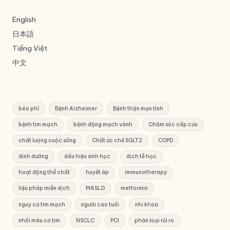
English
日本語
Tiếng Việt
中文
béo phì
Bệnh Alzheimer
Bệnh thận mạn tính
bệnh tim mạch
bệnh động mạch vành
Chăm sóc cấp cứu
chất lượng cuộc sống
Chất ức chế SGLT2
COPD
dinh dưỡng
dấu hiệu sinh học
dịch tễ học
hoạt động thể chất
huyết áp
immunotherapy
liệu pháp miễn dịch
MASLD
metformin
nguy cơ tim mạch
người cao tuổi
nhi khoa
nhồi máu cơ tim
NSCLC
PCI
phân loại rủi ro