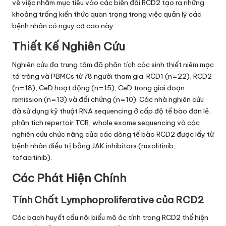
về việc nhắm mục tiêu vào các biến đổi RCD2 tạo ra những
khoảng trống kiến thức quan trọng trong việc quản lý các
bệnh nhân có nguy cơ cao này.
Thiết Kế Nghiên Cứu
Nghiên cứu đa trung tâm đã phân tích các sinh thiết niêm mạc
tá tràng và PBMCs từ 78 người tham gia: RCD1 (n=22), RCD2
(n=18), CeD hoạt động (n=15), CeD trong giai đoạn
remission (n=13) và đối chứng (n=10). Các nhà nghiên cứu
đã sử dụng kỹ thuật RNA sequencing ở cấp độ tế bào đơn lẻ,
phân tích repertoir TCR, whole exome sequencing và các
nghiên cứu chức năng của các dòng tế bào RCD2 được lấy từ
bệnh nhân điều trị bằng JAK inhibitors (ruxolitinib,
tofacitinib).
Các Phát Hiện Chính
Tính Chất Lymphoproliferative của RCD2
Các bạch huyết cầu nội biểu mô ác tính trong RCD2 thể hiện