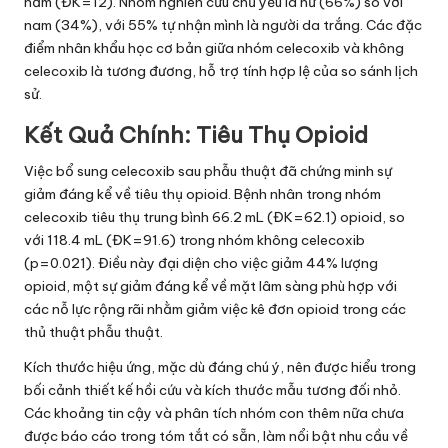
năm (ĐK=12). Nhóm nghiên cứu chủ yếu là nữ (66%) so với
nam (34%), với 55% tự nhận mình là người da trắng. Các đặc
điểm nhân khẩu học cơ bản giữa nhóm celecoxib và không
celecoxib là tương đương, hỗ trợ tính hợp lệ của so sánh lịch
sử.
Kết Quả Chính: Tiêu Thụ Opioid
Việc bổ sung celecoxib sau phẫu thuật đã chứng minh sự
giảm đáng kể về tiêu thụ opioid. Bệnh nhân trong nhóm
celecoxib tiêu thụ trung bình 66.2 mL (ĐK=62.1) opioid, so
với 118.4 mL (ĐK=91.6) trong nhóm không celecoxib
(p=0.021). Điều này đại diện cho việc giảm 44% lượng
opioid, một sự giảm đáng kể về mặt lâm sàng phù hợp với
các nỗ lực rộng rãi nhằm giảm việc kê đơn opioid trong các
thủ thuật phẫu thuật.
Kích thước hiệu ứng, mặc dù đáng chú ý, nên được hiểu trong
bối cảnh thiết kế hồi cứu và kích thước mẫu tương đối nhỏ.
Các khoảng tin cậy và phân tích nhóm con thêm nữa chưa
được báo cáo trong tóm tắt có sẵn, làm nổi bật nhu cầu về