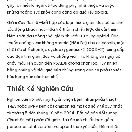
gây ra nhiều lo ngại về tác dụng phụ, phụ thuộc và cuộc
khủng hoảng sức khỏe công cộng do quá liều opioid.
Giảm đau đa mô—kết hợp các loại thuốc giảm đau có cơ chế
tác động khác nhau—đã trở thành chiến lược để cải thiện
kiểm soát đau đồng thời giảm nhu cầu sử dụng opioid. Các
thuốc chống viêm không steroid (NSAIDs) như celecoxib, một
chất ức chế chọn lọc cyclooxygenase-2 (COX-2), cung cấp
các đặc tính giảm đau và chống viêm mà không có nguy cơ
chảy máu liên quan đến NSAIDs không chọn lọc. Tuy nhiên,
bằng chứng về hiệu quả của chúng trong dân số phẫu thuật
hầu họng vẫn còn hạn chế.
Thiết Kế Nghiên Cứu
Nghiên cứu hồi cứu này tuyển chọn bệnh nhân phẫu thuật
T&A hoặc UPPP kèm cắt amidan tại một cơ sở y tế duy nhất
từ tháng 5 đến tháng 10 năm 2024. Tất cả các đối tượng
đều nhận một phác đồ giảm đau đa mô chuẩn bao gồm
paracetamol, ibuprofen và opioid theo yêu cầu. Bệnh nhân