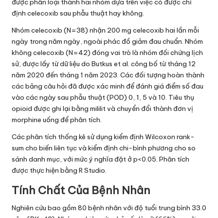
được phân loại thành hai nhóm dựa trên việc có được chỉ
định celecoxib sau phẫu thuật hay không.
Nhóm celecoxib (N=38) nhận 200 mg celecoxib hai lần mỗi
ngày trong năm ngày, ngoài phác đồ giảm đau chuẩn. Nhóm
không celecoxib (N=42) đóng vai trò là nhóm đối chứng lịch
sử, được lấy từ dữ liệu do Butkus et al. công bố từ tháng 12
năm 2020 đến tháng 1 năm 2023. Các đối tượng hoàn thành
các bảng câu hỏi đã được xác minh để đánh giá điểm số đau
vào các ngày sau phẫu thuật (POD) 0, 1, 5 và 10. Tiêu thụ
opioid được ghi lại bằng mililit và chuyển đổi thành đơn vị
morphine uống để phân tích.
Các phân tích thống kê sử dụng kiểm định Wilcoxon rank-
sum cho biến liên tục và kiểm định chi-bình phương cho so
sánh danh mục, với mức ý nghĩa đặt ở p<0.05. Phân tích
được thực hiện bằng R Studio.
Tính Chất Của Bệnh Nhân
Nghiên cứu bao gồm 80 bệnh nhân với độ tuổi trung bình 33.0