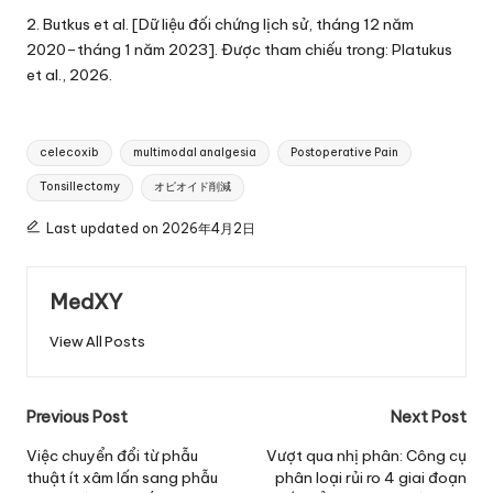
2. Butkus et al. [Dữ liệu đối chứng lịch sử, tháng 12 năm
2020–tháng 1 năm 2023]. Được tham chiếu trong: Platukus
et al., 2026.
Tags:
celecoxib
multimodal analgesia
Postoperative Pain
Tonsillectomy
オピオイド削減
Last updated on 2026年4月2日
MedXY
View All Posts
Post
Previous Post
Next Post
navigation
Việc chuyển đổi từ phẫu
Vượt qua nhị phân: Công cụ
thuật ít xâm lấn sang phẫu
phân loại rủi ro 4 giai đoạn