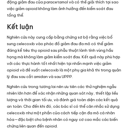
động giảm đau của paracetamol và có thể giải thích tại sao
việc giảm opioid không làm ảnh hưởng đến kiểm soát đau
tổng thể.
Kết luận
Nghiên cứu này cung cấp bằng chứng sơ bộ rằng việc bổ
sung celecoxib vào phác đồ giảm đau đa mô có thể giảm
đáng kể tiêu thụ opioid sau phẫu thuật lành tính vùng hầu
họng mà không làm giảm kiểm soát đau. Kết quả này phù hợp
với các thực hành tốt nhất hiện tại nhấn mạnh việc giảm
opioid và đề xuất celecoxib là một phụ gia khả thi trong quản
lý đau sau cắt amidan và sau UPPP.
Nghiên cứu trong tương lai nên ưu tiên các thử nghiệm ngẫu
nhiên lớn hơn để xác nhận những quan sát này, thiết lập liều
lượng và thời gian tối ưu, và đánh giá toàn diện các kết quả
an toàn. Cho đến khi đó, các bác sĩ có thể cân nhắc sử dụng
celecoxib như một phần của cách tiếp cận đa mô cá nhân
hóa—đặc biệt cho bệnh nhân có nguy cơ cao mắc các biến
chứng liên quan đến opioid.