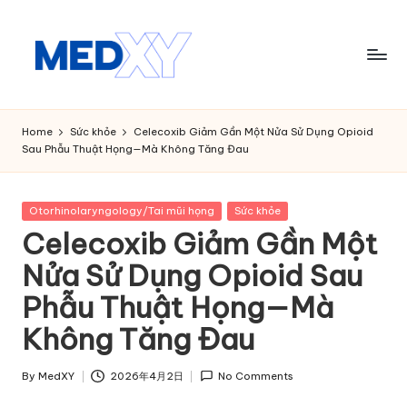
Skip
to
content
M
e
Home
Sức khỏe
Celecoxib Giảm Gần Một Nửa Sử Dụng Opioid
Sau Phẫu Thuật Họng—Mà Không Tăng Đau
d
x
Posted
Otorhinolaryngology/Tai mũi họng
Sức khỏe
y
in
Celecoxib Giảm Gần Một
A
Nửa Sử Dụng Opioid Sau
I
Phẫu Thuật Họng—Mà
Không Tăng Đau
By
MedXY
2026年4月2日
No Comments
Posted
by