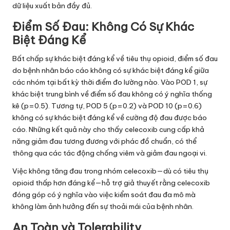
dữ liệu xuất bản đầy đủ.
Điểm Số Đau: Không Có Sự Khác
Biệt Đáng Kể
Bất chấp sự khác biệt đáng kể về tiêu thụ opioid, điểm số đau
do bệnh nhân báo cáo không có sự khác biệt đáng kể giữa
các nhóm tại bất kỳ thời điểm đo lường nào. Vào POD 1, sự
khác biệt trung bình về điểm số đau không có ý nghĩa thống
kê (p=0.5). Tương tự, POD 5 (p=0.2) và POD 10 (p=0.6)
không có sự khác biệt đáng kể về cường độ đau được báo
cáo. Những kết quả này cho thấy celecoxib cung cấp khả
năng giảm đau tương đương với phác đồ chuẩn, có thể
thông qua các tác động chống viêm và giảm đau ngoại vi.
Việc không tăng đau trong nhóm celecoxib—dù có tiêu thụ
opioid thấp hơn đáng kể—hỗ trợ giả thuyết rằng celecoxib
đóng góp có ý nghĩa vào việc kiểm soát đau đa mô mà
không làm ảnh hưởng đến sự thoải mái của bệnh nhân.
An Toàn và Tolerability