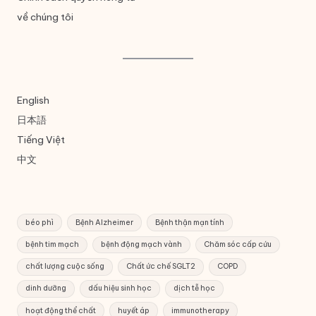
về chúng tôi
English
日本語
Tiếng Việt
中文
béo phì
Bệnh Alzheimer
Bệnh thận mạn tính
bệnh tim mạch
bệnh động mạch vành
Chăm sóc cấp cứu
chất lượng cuộc sống
Chất ức chế SGLT2
COPD
dinh dưỡng
dấu hiệu sinh học
dịch tễ học
hoạt động thể chất
huyết áp
immunotherapy