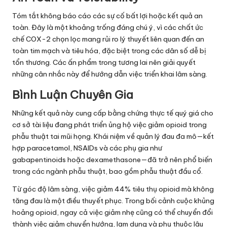
Tóm tắt không báo cáo các sự cố bất lợi hoặc kết quả an
toàn. Đây là một khoảng trống đáng chú ý, vì các chất ức
chế COX-2 chọn lọc mang rủi ro lý thuyết liên quan đến an
toàn tim mạch và tiêu hóa, đặc biệt trong các dân số dễ bị
tổn thương. Các ấn phẩm trong tương lai nên giải quyết
những cân nhắc này để hướng dẫn việc triển khai lâm sàng.
Bình Luận Chuyên Gia
Những kết quả này cung cấp bằng chứng thực tế quý giá cho
cơ sở tài liệu đang phát triển ủng hộ việc giảm opioid trong
phẫu thuật tai mũi họng. Khái niệm về quản lý đau đa mô—kết
hợp paracetamol, NSAIDs và các phụ gia như
gabapentinoids hoặc dexamethasone—đã trở nên phổ biến
trong các ngành phẫu thuật, bao gồm phẫu thuật đầu cổ.
Từ góc độ lâm sàng, việc giảm 44% tiêu thụ opioid mà không
tăng đau là một điều thuyết phục. Trong bối cảnh cuộc khủng
hoảng opioid, ngay cả việc giảm nhẹ cũng có thể chuyển đổi
thành việc giảm chuyển hướng, lạm dụng và phụ thuộc lâu