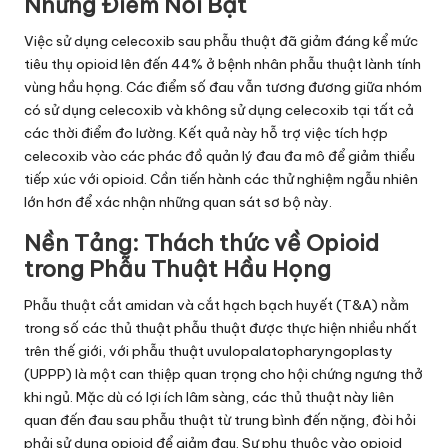
Những Điểm Nổi Bật
Việc sử dụng celecoxib sau phẫu thuật đã giảm đáng kể mức
tiêu thụ opioid lên đến 44% ở bệnh nhân phẫu thuật lành tính
vùng hầu họng. Các điểm số đau vẫn tương đương giữa nhóm
có sử dụng celecoxib và không sử dụng celecoxib tại tất cả
các thời điểm đo lường. Kết quả này hỗ trợ việc tích hợp
celecoxib vào các phác đồ quản lý đau đa mô để giảm thiểu
tiếp xúc với opioid. Cần tiến hành các thử nghiệm ngẫu nhiên
lớn hơn để xác nhận những quan sát sơ bộ này.
Nền Tảng: Thách thức về Opioid
trong Phẫu Thuật Hầu Họng
Phẫu thuật cắt amidan và cắt hạch bạch huyết (T&A) nằm
trong số các thủ thuật phẫu thuật được thực hiện nhiều nhất
trên thế giới, với phẫu thuật uvulopalatopharyngoplasty
(UPPP) là một can thiệp quan trọng cho hội chứng ngưng thở
khi ngủ. Mặc dù có lợi ích lâm sàng, các thủ thuật này liên
quan đến đau sau phẫu thuật từ trung bình đến nặng, đòi hỏi
phải sử dụng opioid để giảm đau. Sự phụ thuộc vào opioid