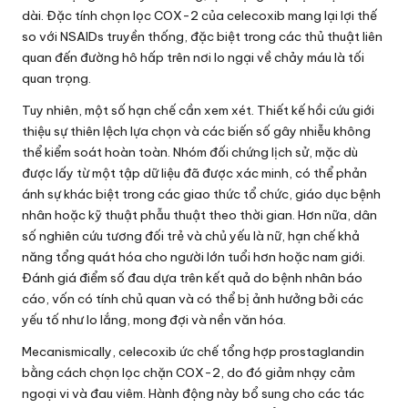
dài. Đặc tính chọn lọc COX-2 của celecoxib mang lại lợi thế
so với NSAIDs truyền thống, đặc biệt trong các thủ thuật liên
quan đến đường hô hấp trên nơi lo ngại về chảy máu là tối
quan trọng.
Tuy nhiên, một số hạn chế cần xem xét. Thiết kế hồi cứu giới
thiệu sự thiên lệch lựa chọn và các biến số gây nhiễu không
thể kiểm soát hoàn toàn. Nhóm đối chứng lịch sử, mặc dù
được lấy từ một tập dữ liệu đã được xác minh, có thể phản
ánh sự khác biệt trong các giao thức tổ chức, giáo dục bệnh
nhân hoặc kỹ thuật phẫu thuật theo thời gian. Hơn nữa, dân
số nghiên cứu tương đối trẻ và chủ yếu là nữ, hạn chế khả
năng tổng quát hóa cho người lớn tuổi hơn hoặc nam giới.
Đánh giá điểm số đau dựa trên kết quả do bệnh nhân báo
cáo, vốn có tính chủ quan và có thể bị ảnh hưởng bởi các
yếu tố như lo lắng, mong đợi và nền văn hóa.
Mecanismically, celecoxib ức chế tổng hợp prostaglandin
bằng cách chọn lọc chặn COX-2, do đó giảm nhạy cảm
ngoại vi và đau viêm. Hành động này bổ sung cho các tác