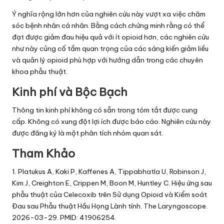
Ý nghĩa rộng lớn hơn của nghiên cứu này vượt xa việc chăm
sóc bệnh nhân cá nhân. Bằng cách chứng minh rằng có thể
đạt được giảm đau hiệu quả với ít opioid hơn, các nghiên cứu
như này củng cố tầm quan trọng của các sáng kiến giảm liều
và quản lý opioid phù hợp với hướng dẫn trong các chuyên
khoa phẫu thuật.
Kinh phí và Bộc Bạch
Thông tin kinh phí không có sẵn trong tóm tắt được cung
cấp. Không có xung đột lợi ích được báo cáo. Nghiên cứu này
được đăng ký là một phân tích nhóm quan sát.
Tham Khảo
1. Platukus A, Kaki P, Kaffenes A, Tippabhatla U, Robinson J,
Kim J, Creighton E, Crippen M, Boon M, Huntley C. Hiệu ứng sau
phẫu thuật của Celecoxib trên Sử dụng Opioid và Kiểm soát
Đau sau Phẫu thuật Hầu Họng Lành tính. The Laryngoscope.
2026-03-29. PMID: 41906254.