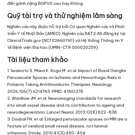
đến gánh nặng BGPVS cao hay không.
Quỹ tài trợ và thử nghiệm lâm sàng
Nghiên cứu này được hỗ trợ bởi Cơ quan Nghiên cứu và Phát
triển Y tế Nhật Bản (AMED). Nghiên cứu BAT2 đã đăng ký tại
ClinicalTrials.gov (NCT02660190) và Hệ thống Thông tin Y
tế Bệnh viện Đại học (UMIN-CTR 000020259).
Tài liệu tham khảo
1. Iwamoto S, Miwa K, Koga M, et al. Impact of Basal Ganglia
Perivascular Spaces on Ischemic and Hemorrhagic Risks in
Patients Taking Antithrombotic Therapies. Neurology.
2026;106(7):e214745. PMID: 41861278.
2. Wardlaw JM, et al. Neuroimaging standards for research
into small vessel disease and its contribution to ageing and
neurodegeneration. Lancet Neurol. 2013;12(8):822-838.
3. Doubal FN, et al. Enlarged perivascular spaces on MRI are a
feature of cerebral small vessel disease, not luminal
atheroma. Stroke. 2010;41(3):450-454.