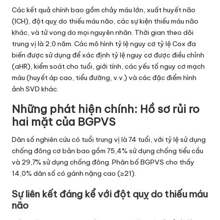
Các kết quả chính bao gồm chảy máu lớn, xuất huyết não
(ICH), đột quỵ do thiếu máu não, các sự kiện thiếu máu não
khác, và tử vong do mọi nguyên nhân. Thời gian theo dõi
trung vị là 2,0 năm. Các mô hình tỷ lệ nguy cơ tỷ lệ Cox đa
biến được sử dụng để xác định tỷ lệ nguy cơ được điều chỉnh
(aHR), kiểm soát cho tuổi, giới tính, các yếu tố nguy cơ mạch
máu (huyết áp cao, tiểu đường, v.v.) và các đặc điểm hình
ảnh SVD khác.
Những phát hiện chính: Hồ sơ rủi ro
hai mặt của BGPVS
Dân số nghiên cứu có tuổi trung vị là 74 tuổi, với tỷ lệ sử dụng
chống đông cơ bản bao gồm 75,4% sử dụng chống tiểu cầu
và 29,7% sử dụng chống đông. Phân bố BGPVS cho thấy
14,0% dân số có gánh nặng cao (≥21).
Sự liên kết đáng kể với đột quỵ do thiếu máu
não