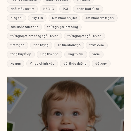
nhồi máu cơ tim
NSCLC
PCI
phân loại rủi ro
rung nhĩ
Suy Tim
Sức khỏe phụ nữ
sức khỏe tim mạch
sức khỏe tâm thần
thử nghiệm lâm sàng
thử nghiệm lâm sàng ngẫu nhiên
thử nghiệm ngẫu nhiên
tim mạch
tiên lượng
Trí tuệ nhân tạo
trầm cảm
tăng huyết áp
Ung thư học
Ung thư vú
viêm
xơ gan
Y học chính xác
đái tháo đường
đột quỵ