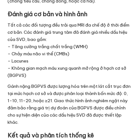
(chống tiểu cầu, chống đông, hoặc cả hai).
Đánh giá cơ bản và hình ảnh
Tất cả các đối tượng đều trải qua MRI đa chế độ ở thời điểm
cơ bản. Các đánh giá trung tâm đã đánh giá nhiều dấu hiệu
của SVD, bao gồm:
– Tăng cường trắng chất trắng (WMH)
– Chảy máu não vi thể (CMBs)
– Lacunes
– Không gian mạch máu xung quanh mở rộng ở hạch cơ sở
(BGPVS)
Gánh nặng BGPVS được lượng hóa trên một lát cắt trục đơn
tại mức hạch cơ sở và được phân loại thành bốn mức độ: 0,
1-10, 11-20, hoặc ≥21. Giao thức hình ảnh nghiêm ngặt này
đảm bảo rằng giá trị dự đoán của BGPVS được điều chỉnh
cho sự hiện diện của các dấu hiệu SVD đã được thiết lập
khác.
Kết quả và phân tích thống kê