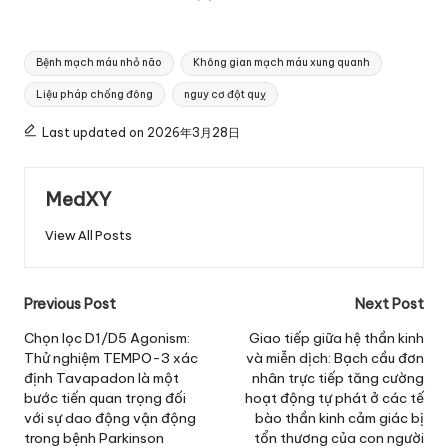
Tags:
Bệnh mạch máu nhỏ não
Không gian mạch máu xung quanh
Liệu pháp chống đông
nguy cơ đột quỵ
Last updated on 2026年3月28日
MedXY
View All Posts
Post
Previous Post
Next Post
navigation
Chọn lọc D1/D5 Agonism:
Giao tiếp giữa hệ thần kinh
Thử nghiệm TEMPO-3 xác
và miễn dịch: Bạch cầu đơn
định Tavapadon là một
nhân trực tiếp tăng cường
bước tiến quan trọng đối
hoạt động tự phát ở các tế
với sự dao động vận động
bào thần kinh cảm giác bị
trong bệnh Parkinson
tổn thương của con người