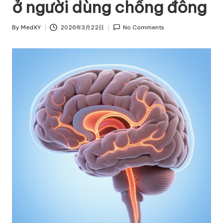
ở người dùng chống đông
By
MedXY
2026年3月22日
No Comments
Posted
by