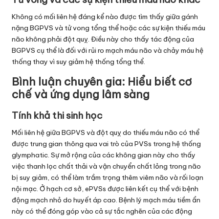
Không có mối liên hệ đáng kể nào được tìm thấy giữa gánh
nặng BGPVS và tử vong tổng thể hoặc các sự kiện thiếu máu
não không phải đột quỵ. Điều này cho thấy tác động của
BGPVS cụ thể là đối với rủi ro mạch máu não và chảy máu hệ
thống thay vì suy giảm hệ thống tổng thể.
Bình luận chuyên gia: Hiểu biết cơ
chế và ứng dụng lâm sàng
Tính khả thi sinh học
Mối liên hệ giữa BGPVS và đột quỵ do thiếu máu não có thể
được trung gian thông qua vai trò của PVSs trong hệ thống
glymphatic. Sự mở rộng của các không gian này cho thấy
việc thanh lọc chất thải và vận chuyển chất lỏng trong não
bị suy giảm, có thể làm trầm trọng thêm viêm não và rối loạn
nội mạc. Ở hạch cơ sở, ePVSs được liên kết cụ thể với bệnh
động mạch nhỏ do huyết áp cao. Bệnh lý mạch máu tiềm ẩn
này có thể đóng góp vào cả sự tắc nghẽn của các động