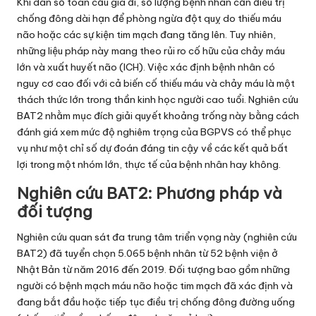
Khi dân số toàn cầu già đi, số lượng bệnh nhân cần điều trị
chống đông dài hạn để phòng ngừa đột quỵ do thiếu máu
não hoặc các sự kiện tim mạch đang tăng lên. Tuy nhiên,
những liệu pháp này mang theo rủi ro cố hữu của chảy máu
lớn và xuất huyết não (ICH). Việc xác định bệnh nhân có
nguy cơ cao đối với cả biến cố thiếu máu và chảy máu là một
thách thức lớn trong thần kinh học người cao tuổi. Nghiên cứu
BAT2 nhằm mục đích giải quyết khoảng trống này bằng cách
đánh giá xem mức độ nghiêm trọng của BGPVS có thể phục
vụ như một chỉ số dự đoán đáng tin cậy về các kết quả bất
lợi trong một nhóm lớn, thực tế của bệnh nhân hay không.
Nghiên cứu BAT2: Phương pháp và
đối tượng
Nghiên cứu quan sát đa trung tâm triển vọng này (nghiên cứu
BAT2) đã tuyển chọn 5.065 bệnh nhân từ 52 bệnh viện ở
Nhật Bản từ năm 2016 đến 2019. Đối tượng bao gồm những
người có bệnh mạch máu não hoặc tim mạch đã xác định và
đang bắt đầu hoặc tiếp tục điều trị chống đông đường uống