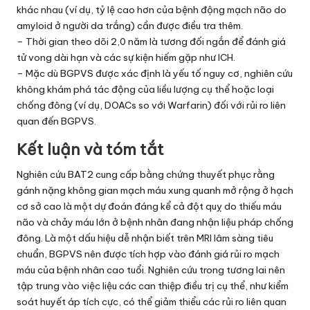
khác nhau (ví dụ, tỷ lệ cao hơn của bệnh động mạch não do
amyloid ở người da trắng) cần được điều tra thêm.
– Thời gian theo dõi 2,0 năm là tương đối ngắn để đánh giá
tử vong dài hạn và các sự kiện hiếm gặp như ICH.
– Mặc dù BGPVS được xác định là yếu tố nguy cơ, nghiên cứu
không khám phá tác động của liều lượng cụ thể hoặc loại
chống đông (ví dụ, DOACs so với Warfarin) đối với rủi ro liên
quan đến BGPVS.
Kết luận và tóm tắt
Nghiên cứu BAT2 cung cấp bằng chứng thuyết phục rằng
gánh nặng không gian mạch máu xung quanh mở rộng ở hạch
cơ sở cao là một dự đoán đáng kể cả đột quỵ do thiếu máu
não và chảy máu lớn ở bệnh nhân đang nhận liệu pháp chống
đông. Là một dấu hiệu dễ nhận biết trên MRI lâm sàng tiêu
chuẩn, BGPVS nên được tích hợp vào đánh giá rủi ro mạch
máu của bệnh nhân cao tuổi. Nghiên cứu trong tương lai nên
tập trung vào việc liệu các can thiệp điều trị cụ thể, như kiểm
soát huyết áp tích cực, có thể giảm thiểu các rủi ro liên quan