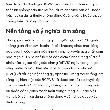
Việc tích hợp đánh giá BGPVS vào thực hành lâm sàng có
thể tinh chỉnh phân tích lợi ích-rủi ro cho việc bắt đầu hoặc
tiếp tục sử dụng thuốc chống đông đường uống hoặc thuốc
chống tiểu cầu ở người cao tuổi.
Nền tảng và ý nghĩa lâm sàng
Không gian mạch máu xung quanh (PVSs), còn được gọi là
không gian Virchow-Robin, là các khoang chứa chất lỏng
bao quanh các mạch máu nhỏ khi chúng xuyên qua chất xám
não. Mặc dù PVSs nhỏ là một đặc điểm bình thường của giải
phẫu não, sự mở rộng của chúng (ePVS) ngày càng được
công nhận là một dấu hiệu của bệnh mạch máu nhỏ não
(SVD) và rối loạn hệ thống glymphatic. Trong môi trường lâm
sàng, sự hiện diện của BGPVS đã được liên kết với huyết áp
cao và bệnh lý SVD sâu, tuy nhiên, vai trò của nó trong việc
dự đoán các sự kiện mạch máu trong tương lai—đặc biệt
trong bối cảnh sử dụng chống đông—vẫn chưa được xác
định rõ ràng.