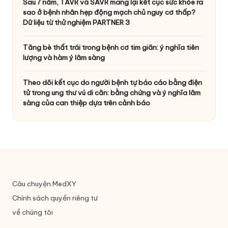
Sau 7 năm, TAVR và SAVR mang lại kết cục sức khỏe ra
sao ở bệnh nhân hẹp động mạch chủ nguy cơ thấp?
Dữ liệu từ thử nghiệm PARTNER 3
Tăng bè thất trái trong bệnh cơ tim giãn: ý nghĩa tiên
lượng và hàm ý lâm sàng
Theo dõi kết cục do người bệnh tự báo cáo bằng điện
tử trong ung thư vú di căn: bằng chứng và ý nghĩa lâm
sàng của can thiệp dựa trên cảnh báo
Câu chuyện MedXY
Chính sách quyền riêng tư
về chúng tôi