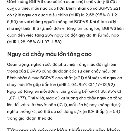
Gánh nặng BGPVS cao có liên quan chặt chẽ với tỷ lệ đột
quỵ do thiếu máu não cao hơn. Bệnh nhân có số BGPVS ≥21
có tỷ lệ nguy cơ được điều chỉnh (aHR) là 2,58 (95% CI 1,21-
5,50) so với những người không có BGPVS. Khi được xử lý
như một biến thứ tự, mỗi đơn vị tăng lên trong loại BGPVS liên
quan đến việc tăng 28% nguy cơ đột quỵ do thiếu máu não
(aHR 1,28; 95% CI 1,07-1,53).
Nguy cơ chảy máu lớn tăng cao
Quan trọng, nghiên cứu đã phát hiện rằng mức độ nghiêm
trọng của BGPVS cũng dự đoán các sự kiện chảy máu lớn.
Bệnh nhân ở mức BGPVS cao nhất (≥21) đối mặt với nguy cơ
chảy máu lớn gấp bốn lần (aHR 4,04; 95% CI 1,17-13,92).
Nguy cơ tăng lên mỗi đơn vị cũng đáng kể (aHR 1,38; 95% CI
1,07-1,77). Thú vị là, mặc dù xu hướng cho thấy nguy cơ tăng
lên đối với xuất huyết não (ICH), mối liên hệ này không đạt ý
nghĩa thống kê, có thể do số lượng sự kiện ICH thấp (n=54)
trong giai đoạn theo dõi.
Tử vong và các sự kiện thiếu máu não khác