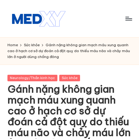
Skip
to
content
M
e
Home
Sức khỏe
Gánh nặng không gian mạch máu xung quanh
cao ở hạch cơ sở dự đoán cả đột quỵ do thiếu máu não và chảy máu
d
lớn ở người dùng chống đông
x
y
Posted
Neurology/Thần kinh học
Sức khỏe
in
A
Gánh nặng không gian
I
mạch máu xung quanh
cao ở hạch cơ sở dự
đoán cả đột quỵ do thiếu
máu não và chảy máu lớn