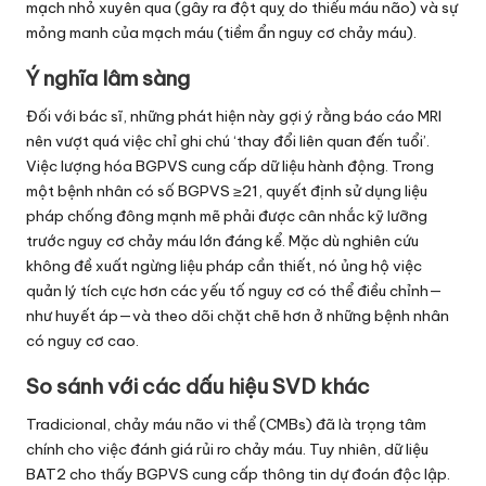
mạch nhỏ xuyên qua (gây ra đột quỵ do thiếu máu não) và sự
mỏng manh của mạch máu (tiềm ẩn nguy cơ chảy máu).
Ý nghĩa lâm sàng
Đối với bác sĩ, những phát hiện này gợi ý rằng báo cáo MRI
nên vượt quá việc chỉ ghi chú ‘thay đổi liên quan đến tuổi’.
Việc lượng hóa BGPVS cung cấp dữ liệu hành động. Trong
một bệnh nhân có số BGPVS ≥21, quyết định sử dụng liệu
pháp chống đông mạnh mẽ phải được cân nhắc kỹ lưỡng
trước nguy cơ chảy máu lớn đáng kể. Mặc dù nghiên cứu
không đề xuất ngừng liệu pháp cần thiết, nó ủng hộ việc
quản lý tích cực hơn các yếu tố nguy cơ có thể điều chỉnh—
như huyết áp—và theo dõi chặt chẽ hơn ở những bệnh nhân
có nguy cơ cao.
So sánh với các dấu hiệu SVD khác
Tradicional, chảy máu não vi thể (CMBs) đã là trọng tâm
chính cho việc đánh giá rủi ro chảy máu. Tuy nhiên, dữ liệu
BAT2 cho thấy BGPVS cung cấp thông tin dự đoán độc lập.