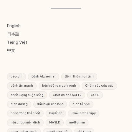
English
日本語
Tiếng Việt
中文
béo phì
Bệnh Alzheimer
Bệnh thận mạn tính
bệnh tim mạch
bệnh động mạch vành
Chăm sóc cấp cứu
chất lượng cuộc sống
Chất ức chế SGLT2
COPD
dinh dưỡng
dấu hiệu sinh học
dịch tễ học
hoạt động thể chất
huyết áp
immunotherapy
liệu pháp miễn dịch
MASLD
metformin
nguy cơ tim mạch
người cao tuổi
nhi khoa