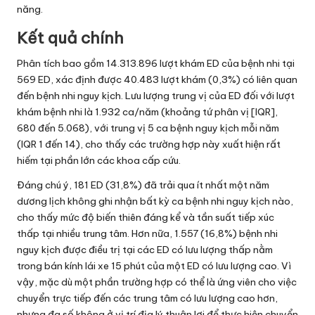
năng.
Kết quả chính
Phân tích bao gồm 14.313.896 lượt khám ED của bệnh nhi tại
569 ED, xác định được 40.483 lượt khám (0,3%) có liên quan
đến bệnh nhi nguy kịch. Lưu lượng trung vị của ED đối với lượt
khám bệnh nhi là 1.932 ca/năm (khoảng tứ phân vị [IQR],
680 đến 5.068), với trung vị 5 ca bệnh nguy kịch mỗi năm
(IQR 1 đến 14), cho thấy các trường hợp này xuất hiện rất
hiếm tại phần lớn các khoa cấp cứu.
Đáng chú ý, 181 ED (31,8%) đã trải qua ít nhất một năm
dương lịch không ghi nhận bất kỳ ca bệnh nhi nguy kịch nào,
cho thấy mức độ biến thiên đáng kể và tần suất tiếp xúc
thấp tại nhiều trung tâm. Hơn nữa, 1.557 (16,8%) bệnh nhi
nguy kịch được điều trị tại các ED có lưu lượng thấp nằm
trong bán kính lái xe 15 phút của một ED có lưu lượng cao. Vì
vậy, mặc dù một phần trường hợp có thể là ứng viên cho việc
chuyển trực tiếp đến các trung tâm có lưu lượng cao hơn,
nhưng đa số không ở vị trí địa lý thuận lợi để thực hiện chuyển