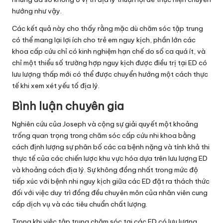
hướng như vậy.
Các kết quả này cho thấy rằng mặc dù chăm sóc tập trung
có thể mang lại lợi ích cho trẻ em nguy kịch, phần lớn các
khoa cấp cứu chỉ có kinh nghiệm hạn chế do số ca quá ít, và
chỉ một thiểu số trường hợp nguy kịch được điều trị tại ED có
lưu lượng thấp mới có thể được chuyển hướng một cách thực
tế khi xem xét yếu tố địa lý.
Bình luận chuyên gia
Nghiên cứu của Joseph và cộng sự giải quyết một khoảng
trống quan trọng trong chăm sóc cấp cứu nhi khoa bằng
cách định lượng sự phân bố các ca bệnh nặng và tính khả thi
thực tế của các chiến lược khu vực hóa dựa trên lưu lượng ED
và khoảng cách địa lý. Sự không đồng nhất trong mức độ
tiếp xúc với bệnh nhi nguy kịch giữa các ED đặt ra thách thức
đối với việc duy trì đồng đều chuyên môn của nhân viên cung
cấp dịch vụ và các tiêu chuẩn chất lượng.
Trong khi việc tập trung chăm sóc tại các ED có lưu lượng