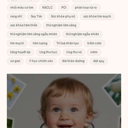
nhồi máu cơ tim
NSCLC
PCI
phân loại rủi ro
rung nhĩ
Suy Tim
Sức khỏe phụ nữ
sức khỏe tim mạch
sức khỏe tâm thần
thử nghiệm lâm sàng
thử nghiệm lâm sàng ngẫu nhiên
thử nghiệm ngẫu nhiên
tim mạch
tiên lượng
Trí tuệ nhân tạo
trầm cảm
tăng huyết áp
Ung thư học
Ung thư vú
viêm
xơ gan
Y học chính xác
đái tháo đường
đột quỵ