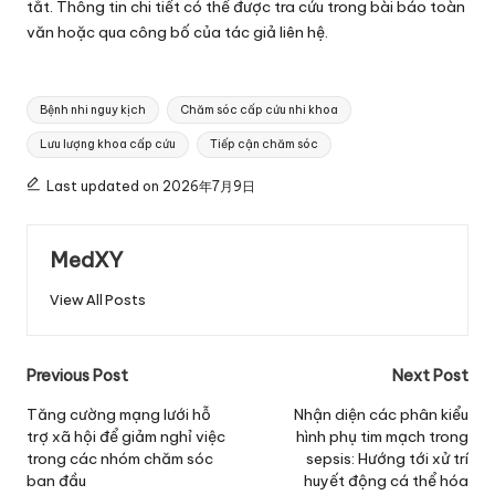
tắt. Thông tin chi tiết có thể được tra cứu trong bài báo toàn
văn hoặc qua công bố của tác giả liên hệ.
Tags:
Bệnh nhi nguy kịch
Chăm sóc cấp cứu nhi khoa
Lưu lượng khoa cấp cứu
Tiếp cận chăm sóc
Last updated on 2026年7月9日
MedXY
View All Posts
Post
Previous Post
Next Post
navigation
Tăng cường mạng lưới hỗ
Nhận diện các phân kiểu
trợ xã hội để giảm nghỉ việc
hình phụ tim mạch trong
trong các nhóm chăm sóc
sepsis: Hướng tới xử trí
ban đầu
huyết động cá thể hóa