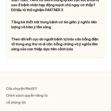
Sau 7 năm, TAVR và SAVR mang lại kết cục sức khỏe ra
sao ở bệnh nhân hẹp động mạch chủ nguy cơ thấp?
Dữ liệu từ thử nghiệm PARTNER 3
Tăng bè thất trái trong bệnh cơ tim giãn: ý nghĩa tiên
lượng và hàm ý lâm sàng
Theo dõi kết cục do người bệnh tự báo cáo bằng điện
tử trong ung thư vú di căn: bằng chứng và ý nghĩa lâm
sàng của can thiệp dựa trên cảnh báo
Câu chuyện MedXY
Chính sách quyền riêng tư
về chúng tôi