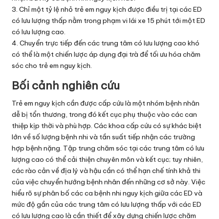
3. Chỉ một tỷ lệ nhỏ trẻ em nguy kịch được điều trị tại các ED
có lưu lượng thấp nằm trong phạm vi lái xe 15 phút tới một ED
có lưu lượng cao.
4. Chuyển trực tiếp đến các trung tâm có lưu lượng cao khó
có thể là một chiến lược áp dụng đại trà để tối ưu hóa chăm
sóc cho trẻ em nguy kịch.
Bối cảnh nghiên cứu
Trẻ em nguy kịch cần được cấp cứu là một nhóm bệnh nhân
dễ bị tổn thương, trong đó kết cục phụ thuộc vào các can
thiệp kịp thời và phù hợp. Các khoa cấp cứu có sự khác biệt
lớn về số lượng bệnh nhi và tần suất tiếp nhận các trường
hợp bệnh nặng. Tập trung chăm sóc tại các trung tâm có lưu
lượng cao có thể cải thiện chuyên môn và kết cục; tuy nhiên,
các rào cản về địa lý và hậu cần có thể hạn chế tính khả thi
của việc chuyển hướng bệnh nhân đến những cơ sở này. Việc
hiểu rõ sự phân bố các ca bệnh nhi nguy kịch giữa các ED và
mức độ gần của các trung tâm có lưu lượng thấp với các ED
có lưu lượng cao là cần thiết để xây dựng chiến lược chăm