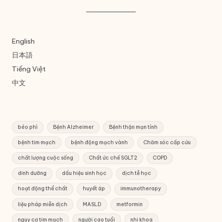
English
日本語
Tiếng Việt
中文
béo phì
Bệnh Alzheimer
Bệnh thận mạn tính
bệnh tim mạch
bệnh động mạch vành
Chăm sóc cấp cứu
chất lượng cuộc sống
Chất ức chế SGLT2
COPD
dinh dưỡng
dấu hiệu sinh học
dịch tễ học
hoạt động thể chất
huyết áp
immunotherapy
liệu pháp miễn dịch
MASLD
metformin
nguy cơ tim mạch
người cao tuổi
nhi khoa