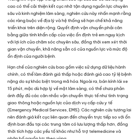
cao có thể cải thiện kết cục nhờ tận dụng nguồn lực chuyên
sâu và kinh nghiệm lâm sàng, nghiên cứu này nhấn mạnh rằng
các ràng buộc về địa lý và hệ thống sẽ hạn chế khả năng
triển khai trên diện rộng. Quyết định vận chuyển phải cân
bằng giữa tính khẩn cấp của việc ổn định trẻ em nguy kịch
với lợi ích của chăm sóc chuyên sâu, đồng thời xem xét thời
gian vận chuyển, khả năng sẵn có của nguồn lực và mức độ
ổn định của người bệnh.
Hạn chế của nghiên cứu bao gồm việc sử dụng dữ liệu hành
chính, có thể làm đánh giá thấp hoặc đánh giá cao tỷ lệ bệnh
nặng do sự khác biệt trong mã hóa. Ngoài ra, bán kính lái xe
15 phút, mặc dù hợp lý về mặt lâm sàng, có thể chưa phản
ánh đầy đủ các cân nhắc vận chuyển thực tế như tình trạng
giao thông hoặc nguồn lực của dịch vụ cấp cứu y tế
(Emergency Medical Services, EMS). Các nghiên cứu tương lai
nên đánh giá kết cục liên quan đến chuyển trực tiếp so với ổn
định ban đầu tại các trung tâm có lưu lượng thấp hơn, đồng
thời tích hợp các yếu tố khác như hỗ trợ telemedicine và
phân bố nguồn lực theo vùng.