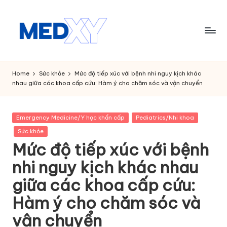
Skip
to
content
M
e
Home
Sức khỏe
Mức độ tiếp xúc với bệnh nhi nguy kịch khác
nhau giữa các khoa cấp cứu: Hàm ý cho chăm sóc và vận chuyển
d
x
Posted
Emergency Medicine/Y học khẩn cấp
Pediatrics/Nhi khoa
y
in
Sức khỏe
A
Mức độ tiếp xúc với bệnh
I
nhi nguy kịch khác nhau
giữa các khoa cấp cứu:
Hàm ý cho chăm sóc và
vận chuyển