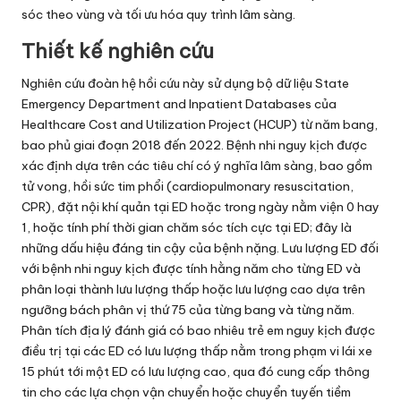
sóc theo vùng và tối ưu hóa quy trình lâm sàng.
Thiết kế nghiên cứu
Nghiên cứu đoàn hệ hồi cứu này sử dụng bộ dữ liệu State
Emergency Department and Inpatient Databases của
Healthcare Cost and Utilization Project (HCUP) từ năm bang,
bao phủ giai đoạn 2018 đến 2022. Bệnh nhi nguy kịch được
xác định dựa trên các tiêu chí có ý nghĩa lâm sàng, bao gồm
tử vong, hồi sức tim phổi (cardiopulmonary resuscitation,
CPR), đặt nội khí quản tại ED hoặc trong ngày nằm viện 0 hay
1, hoặc tính phí thời gian chăm sóc tích cực tại ED; đây là
những dấu hiệu đáng tin cậy của bệnh nặng. Lưu lượng ED đối
với bệnh nhi nguy kịch được tính hằng năm cho từng ED và
phân loại thành lưu lượng thấp hoặc lưu lượng cao dựa trên
ngưỡng bách phân vị thứ 75 của từng bang và từng năm.
Phân tích địa lý đánh giá có bao nhiêu trẻ em nguy kịch được
điều trị tại các ED có lưu lượng thấp nằm trong phạm vi lái xe
15 phút tới một ED có lưu lượng cao, qua đó cung cấp thông
tin cho các lựa chọn vận chuyển hoặc chuyển tuyến tiềm