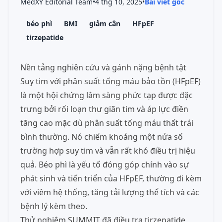
MedXY Editorial Team
•
4 thg 10, 2025
•
Bài viết gốc
béo phì
BMI
giảm cân
HFpEF
tirzepatide
Nền tảng nghiên cứu và gánh nặng bệnh tật
Suy tim với phân suất tống máu bảo tồn (HFpEF)
là một hội chứng lâm sàng phức tạp được đặc
trưng bởi rối loạn thư giãn tim và áp lực điền
tăng cao mặc dù phân suất tống máu thất trái
bình thường. Nó chiếm khoảng một nửa số
trường hợp suy tim và vẫn rất khó điều trị hiệu
quả. Béo phì là yếu tố đóng góp chính vào sự
phát sinh và tiến triển của HFpEF, thường đi kèm
với viêm hệ thống, tăng tải lượng thể tích và các
bệnh lý kèm theo.
Thử nghiệm SUMMIT đã điều tra tirzepatide,