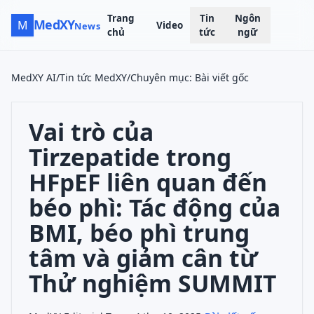
Trang
Tin
Ngôn
MedXY
M
Video
News
chủ
tức
ngữ
MedXY AI
/
Tin tức MedXY
/
Chuyên mục
:
Bài viết gốc
Vai trò của
Tirzepatide trong
HFpEF liên quan đến
béo phì: Tác động của
BMI, béo phì trung
tâm và giảm cân từ
Thử nghiệm SUMMIT