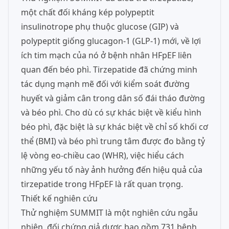
một chất đối kháng kép polypeptit
insulinotrope phụ thuộc glucose (GIP) và
polypeptit giống glucagon-1 (GLP-1) mới, về lợi
ích tim mạch của nó ở bệnh nhân HFpEF liên
quan đến béo phì. Tirzepatide đã chứng minh
tác dụng mạnh mẽ đối với kiểm soát đường
huyết và giảm cân trong dân số đái tháo đường
và béo phì. Cho dù có sự khác biệt về kiểu hình
béo phì, đặc biệt là sự khác biệt về chỉ số khối cơ
thể (BMI) và béo phì trung tâm được đo bằng tỷ
lệ vòng eo-chiều cao (WHR), việc hiểu cách
những yếu tố này ảnh hưởng đến hiệu quả của
tirzepatide trong HFpEF là rất quan trọng.
Thiết kế nghiên cứu
Thử nghiệm SUMMIT là một nghiên cứu ngẫu
nhiên, đối chứng giả dược bao gồm 731 bệnh