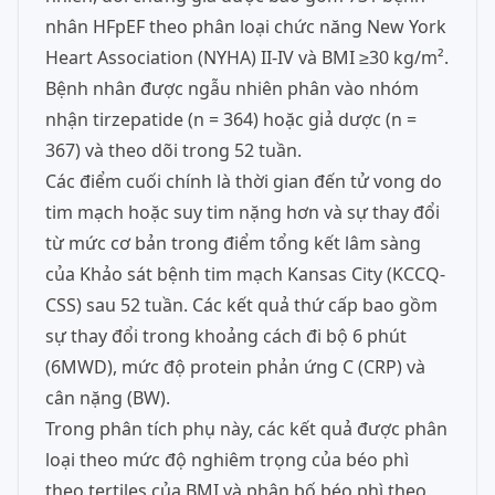
nhân HFpEF theo phân loại chức năng New York
Heart Association (NYHA) II-IV và BMI ≥30 kg/m².
Bệnh nhân được ngẫu nhiên phân vào nhóm
nhận tirzepatide (n = 364) hoặc giả dược (n =
367) và theo dõi trong 52 tuần.
Các điểm cuối chính là thời gian đến tử vong do
tim mạch hoặc suy tim nặng hơn và sự thay đổi
từ mức cơ bản trong điểm tổng kết lâm sàng
của Khảo sát bệnh tim mạch Kansas City (KCCQ-
CSS) sau 52 tuần. Các kết quả thứ cấp bao gồm
sự thay đổi trong khoảng cách đi bộ 6 phút
(6MWD), mức độ protein phản ứng C (CRP) và
cân nặng (BW).
Trong phân tích phụ này, các kết quả được phân
loại theo mức độ nghiêm trọng của béo phì
theo tertiles của BMI và phân bố béo phì theo