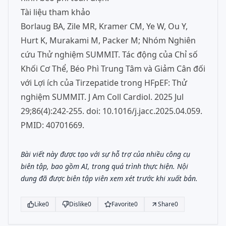
Tài liệu tham khảo
Borlaug BA, Zile MR, Kramer CM, Ye W, Ou Y,
Hurt K, Murakami M, Packer M; Nhóm Nghiên
cứu Thử nghiệm SUMMIT. Tác động của Chỉ số
Khối Cơ Thể, Béo Phì Trung Tâm và Giảm Cân đối
với Lợi ích của Tirzepatide trong HFpEF: Thử
nghiệm SUMMIT. J Am Coll Cardiol. 2025 Jul
29;86(4):242-255. doi: 10.1016/j.jacc.2025.04.059.
PMID: 40701669.
Bài viết này được tạo với sự hỗ trợ của nhiều công cụ
biên tập, bao gồm AI, trong quá trình thực hiện. Nội
dung đã được biên tập viên xem xét trước khi xuất bản.
Like
0
Dislike
0
Favorite
0
Share
0