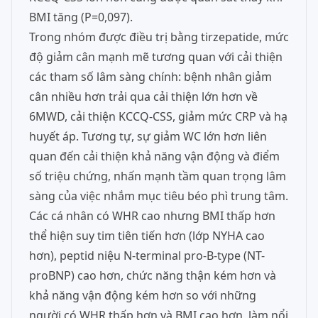
BMI tăng (P=0,097).
Trong nhóm được điều trị bằng tirzepatide, mức
độ giảm cân mạnh mẽ tương quan với cải thiện
các tham số lâm sàng chính: bệnh nhân giảm
cân nhiều hơn trải qua cải thiện lớn hơn về
6MWD, cải thiện KCCQ-CSS, giảm mức CRP và hạ
huyết áp. Tương tự, sự giảm WC lớn hơn liên
quan đến cải thiện khả năng vận động và điểm
số triệu chứng, nhấn mạnh tầm quan trọng lâm
sàng của việc nhắm mục tiêu béo phì trung tâm.
Các cá nhân có WHR cao nhưng BMI thấp hơn
thể hiện suy tim tiên tiến hơn (lớp NYHA cao
hơn), peptid niệu N-terminal pro-B-type (NT-
proBNP) cao hơn, chức năng thận kém hơn và
khả năng vận động kém hơn so với những
người có WHR thấp hơn và BMI cao hơn, làm nổi