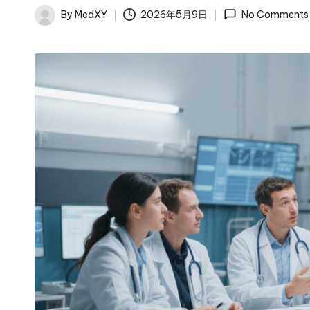
By
MedXY
2026年5月9日
No Comments
Posted
by