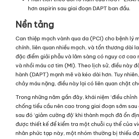
hơn aspirin sau giai đoạn DAPT ban đầu.
Nền tảng
Can thiệp mạch vành qua da (PCI) cho bệnh l
chính, liên quan nhiều mạch, và tổn thương dài 
đặc điểm giải phẫu và lâm sàng có nguy cơ cao 
và nhồi máu cơ tim (MI). Theo lịch sử, điều này đ
hành (DAPT) mạnh mẽ và kéo dài hơn. Tuy nhiên,
chảy máu nặng, điều này lại có liên quan chặt chẽ
Trong những năm gần đây, khái niệm ‘điều chỉnh 
chống tiểu cầu nên cao trong giai đoạn sớm sau 
sau đó ‘giảm cường độ’ khi thành mạch đã ổn đ
được thiết kế để kiểm tra một chuỗi cụ thể của
nhân phức tạp này, một nhóm thường bị thiếu đạ