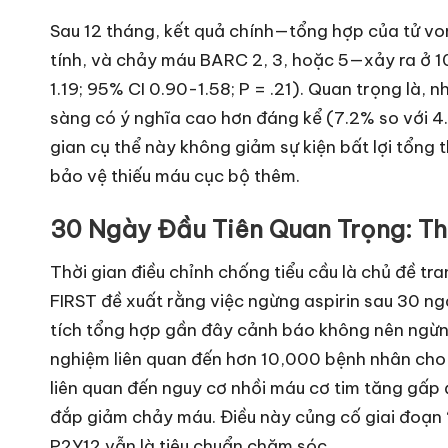
Sau 12 tháng, kết quả chính—tổng hợp của tử vong
tính, và chảy máu BARC 2, 3, hoặc 5—xảy ra ở 
1.19; 95% CI 0.90-1.58; P = .21). Quan trọng là, n
sàng có ý nghĩa cao hơn đáng kể (7.2% so với 4.8
gian cụ thể này không giảm sự kiện bất lợi tổng
bảo vệ thiếu máu cục bộ thêm.
30 Ngày Đầu Tiên Quan Trọng: Thờ
Thời gian điều chỉnh chống tiểu cầu là chủ đề t
FIRST đề xuất rằng việc ngừng aspirin sau 30 n
tích tổng hợp gần đây cảnh báo không nên ngừn
nghiệm liên quan đến hơn 10,000 bệnh nhân cho 
liên quan đến nguy cơ nhồi máu cơ tim tăng gấp 
đắp giảm chảy máu. Điều này củng cố giai đoạn ‘d
P2Y12 vẫn là tiêu chuẩn chăm sóc.