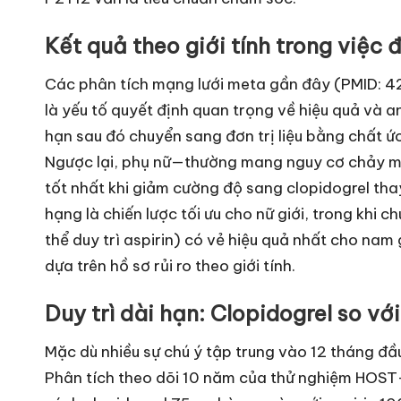
Kết quả theo giới tính trong việc
Các phân tích mạng lưới meta gần đây (PMID: 4
là yếu tố quyết định quan trọng về hiệu quả và 
hạn sau đó chuyển sang đơn trị liệu bằng chất 
Ngược lại, phụ nữ—thường mang nguy cơ chảy m
tốt nhất khi giảm cường độ sang clopidogrel thay 
hạng là chiến lược tối ưu cho nữ giới, trong khi 
thể duy trì aspirin) có vẻ hiệu quả nhất cho nam
dựa trên hồ sơ rủi ro theo giới tính.
Duy trì dài hạn: Clopidogrel so với
Mặc dù nhiều sự chú ý tập trung vào 12 tháng đầu 
Phân tích theo dõi 10 năm của thử nghiệm HOST