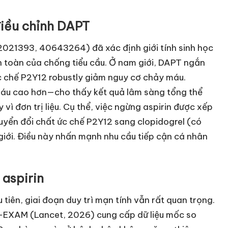
 điều chỉnh DAPT
2021393, 40643264) đã xác định giới tính sinh học
an toàn của chống tiểu cầu. Ở nam giới, DAPT ngắn
ức chế P2Y12 robustly giảm nguy cơ chảy máu.
áu cao hơn—cho thấy kết quả lâm sàng tổng thể
vì đơn trị liệu. Cụ thể, việc ngừng aspirin được xếp
chuyển đổi chất ức chế P2Y12 sang clopidogrel (có
 giới. Điều này nhấn mạnh nhu cầu tiếp cận cá nhân
 aspirin
tiên, giai đoạn duy trì mạn tính vẫn rất quan trọng.
-EXAM (Lancet, 2026) cung cấp dữ liệu mốc so