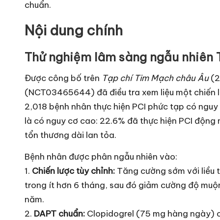
chuẩn.
Nội dung chính
Thử nghiệm lâm sàng ngẫu nhiên
Được công bố trên
Tạp chí Tim Mạch châu Âu
(2
(NCT03465644) đã điều tra xem liệu một chiến lư
2,018 bệnh nhân thực hiện PCI phức tạp có nguy
là có nguy cơ cao: 22.6% đã thực hiện PCI động
tổn thương dài lan tỏa.
Bệnh nhân được phân ngẫu nhiên vào:
1.
Chiến lược tùy chỉnh:
Tăng cường sớm với liều t
trong ít hơn 6 tháng, sau đó giảm cường độ muộn 
năm.
2.
DAPT chuẩn:
Clopidogrel (75 mg hàng ngày) cộ