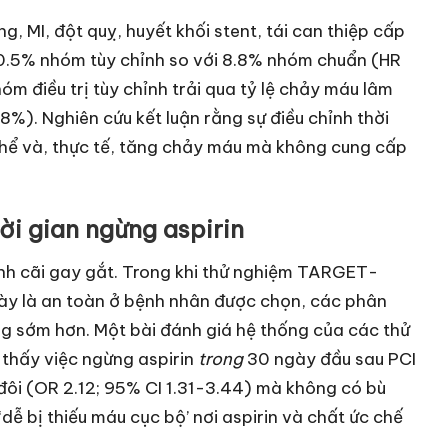
, MI, đột quỵ, huyết khối stent, tái can thiệp cấp
10.5% nhóm tùy chỉnh so với 8.8% nhóm chuẩn (HR
hóm điều trị tùy chỉnh trải qua tỷ lệ chảy máu lâm
%). Nghiên cứu kết luận rằng sự điều chỉnh thời
 thể và, thực tế, tăng chảy máu mà không cung cấp
i gian ngừng aspirin
ranh cãi gay gắt. Trong khi thử nghiệm TARGET-
gày là an toàn ở bệnh nhân được chọn, các phân
g sớm hơn. Một bài đánh giá hệ thống của các thử
thấy việc ngừng aspirin
trong
30 ngày đầu sau PCI
đôi (OR 2.12; 95% CI 1.31-3.44) mà không có bù
ễ bị thiếu máu cục bộ’ nơi aspirin và chất ức chế