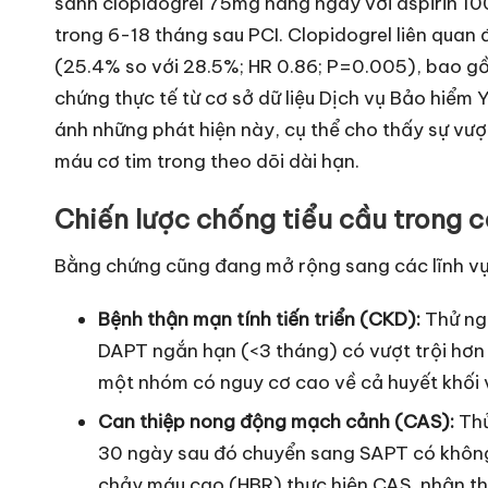
sánh clopidogrel 75mg hàng ngày với aspirin 1
trong 6-18 tháng sau PCI. Clopidogrel liên quan
(25.4% so với 28.5%; HR 0.86; P=0.005), bao gồ
chứng thực tế từ cơ sở dữ liệu Dịch vụ Bảo hiểm
ánh những phát hiện này, cụ thể cho thấy sự vượt
máu cơ tim trong theo dõi dài hạn.
Chiến lược chống tiểu cầu trong 
Bằng chứng cũng đang mở rộng sang các lĩnh vự
Bệnh thận mạn tính tiến triển (CKD):
Thử ng
DAPT ngắn hạn (<3 tháng) có vượt trội hơ
một nhóm có nguy cơ cao về cả huyết khối v
Can thiệp nong động mạch cảnh (CAS):
Thử
30 ngày sau đó chuyển sang SAPT có không
chảy máu cao (HBR) thực hiện CAS, nhận t