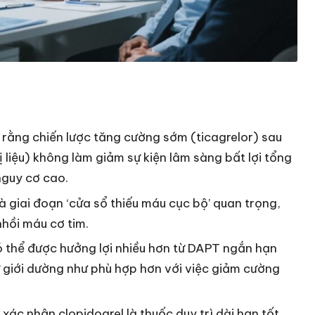
ằng chiến lược tăng cường sớm (ticagrelor) sau
liệu) không làm giảm sự kiện lâm sàng bất lợi tổng
nguy cơ cao.
 giai đoạn ‘cửa sổ thiếu máu cục bộ’ quan trọng,
nhồi máu cơ tim.
 có thể được hưởng lợi nhiều hơn từ DAPT ngắn hạn
nữ giới dường như phù hợp hơn với việc giảm cường
c nhận clopidogrel là thuốc duy trì dài hạn tốt