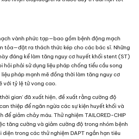
ý mạch vành phức tạp—bao gồm bệnh động mạch
lan tỏa—đặt ra thách thức kép cho các bác sĩ. Những
này đáng kể làm tăng nguy cơ huyết khối stent (ST)
òi hỏi phải sử dụng liệu pháp chống tiểu cầu song
 liệu pháp mạnh mẽ đồng thời làm tăng nguy cơ
 với tỷ lệ tử vong cao.
thời gian’ đã xuất hiện, đề xuất rằng cường độ
can thiệp để ngăn ngừa các sự kiện huyết khối và
ịnh để giảm chảy máu. Thử nghiệm TAILORED-CHIP
 việc tăng cường và giảm cường độ trong nhóm bệnh
i diện trong các thử nghiệm DAPT ngắn hạn tiêu