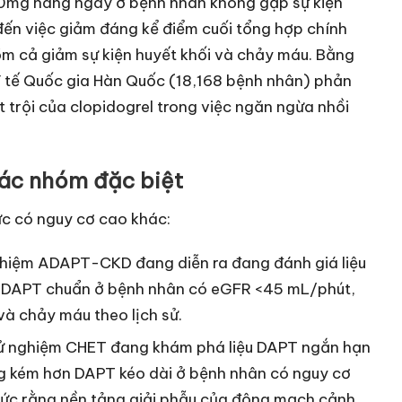
00mg hàng ngày ở bệnh nhân không gặp sự kiện
 đến việc giảm đáng kể điểm cuối tổng hợp chính
m cả giảm sự kiện huyết khối và chảy máu. Bằng
 Y tế Quốc gia Hàn Quốc (18,168 bệnh nhân) phản
 trội của clopidogrel trong việc ngăn ngừa nhồi
các nhóm đặc biệt
c có nguy cơ cao khác:
hiệm ADAPT-CKD đang diễn ra đang đánh giá liệu
n DAPT chuẩn ở bệnh nhân có eGFR <45 mL/phút,
à chảy máu theo lịch sử.
 nghiệm CHET đang khám phá liệu DAPT ngắn hạn
 kém hơn DAPT kéo dài ở bệnh nhân có nguy cơ
hức rằng nền tảng giải phẫu của động mạch cảnh