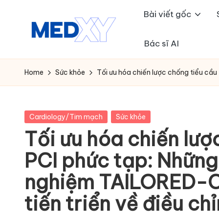
Bài viết gốc
Skip
to
Bác sĩ AI
M
content
e
Home
Sức khỏe
Tối ưu hóa chiến lược chống tiểu cầu
d
x
Posted
Cardiology/Tim mạch
Sức khỏe
in
Tối ưu hóa chiến lượ
y
PCI phức tạp: Những 
A
nghiệm TAILORED-C
I
tiến triển về điều ch