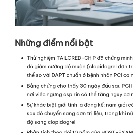
Những điểm nổi bật
Thử nghiệm TAILORED-CHIP đã chứng minh r
đó giảm cường độ muộn (clopidogrel đơn trị 
thể so với DAPT chuẩn ở bệnh nhân PCI có 
Bằng chứng cho thấy 30 ngày đầu sau PCI là
nơi việc ngừng aspirin có thể tăng nguy cơ 
Sự khác biệt giới tính là đáng kể: nam giới
sau đó chuyển sang đơn trị liệu, trong khi 
độ sang clopidogrel.
Phân tích theo dõi 10 năm của HOST-EXAM xá