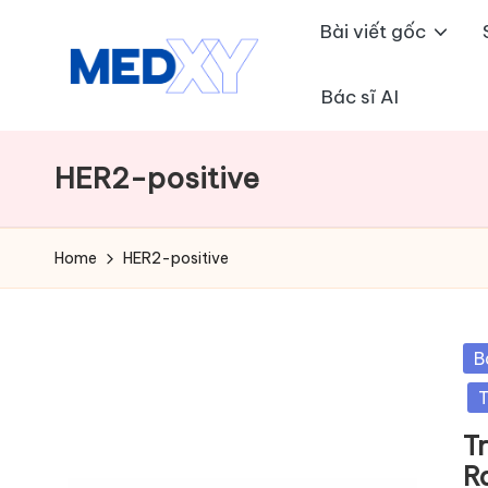
Bài viết gốc
Skip
to
Bác sĩ AI
M
content
e
HER2-positive
d
x
Home
HER2-positive
y
A
Po
B
in
I
T
T
R