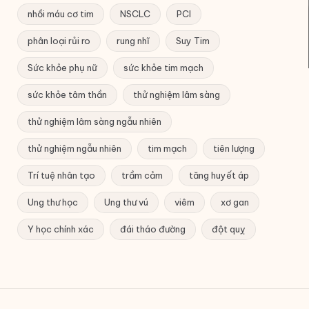
nhồi máu cơ tim
NSCLC
PCI
phân loại rủi ro
rung nhĩ
Suy Tim
Sức khỏe phụ nữ
sức khỏe tim mạch
sức khỏe tâm thần
thử nghiệm lâm sàng
thử nghiệm lâm sàng ngẫu nhiên
thử nghiệm ngẫu nhiên
tim mạch
tiên lượng
Trí tuệ nhân tạo
trầm cảm
tăng huyết áp
Ung thư học
Ung thư vú
viêm
xơ gan
Y học chính xác
đái tháo đường
đột quỵ