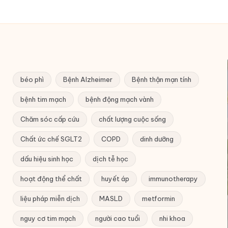
béo phì
Bệnh Alzheimer
Bệnh thận mạn tính
bệnh tim mạch
bệnh động mạch vành
Chăm sóc cấp cứu
chất lượng cuộc sống
Chất ức chế SGLT2
COPD
dinh dưỡng
dấu hiệu sinh học
dịch tễ học
hoạt động thể chất
huyết áp
immunotherapy
liệu pháp miễn dịch
MASLD
metformin
nguy cơ tim mạch
người cao tuổi
nhi khoa