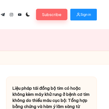
Subscribe
Sign in
ok.com
tter.com
t.me
instagram.com
youtube.com
Liệu pháp tái đồng bộ tim có hoặc
không kèm máy khử rung ở bệnh cơ tim
không do thiếu máu cục bộ: Tổng hợp
bằng chứng và hàm ý lâm sàng từ