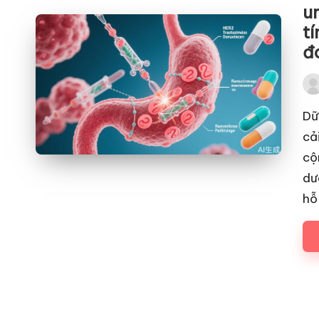
u
tí
đ
Pos
by
Dữ
cả
cộ
dư
hỗ