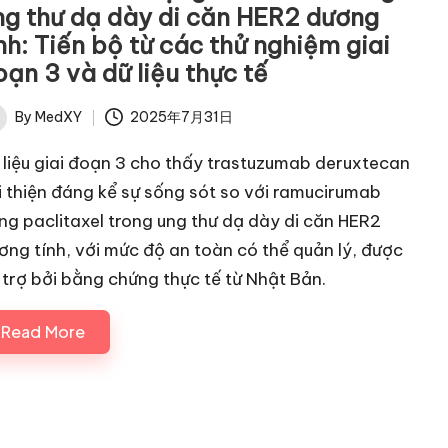
ng thư dạ dày di căn HER2 dương
nh: Tiến bộ từ các thử nghiệm giai
oạn 3 và dữ liệu thực tế
By
MedXY
2025年7月31日
ted
 liệu giai đoạn 3 cho thấy trastuzumab deruxtecan
i thiện đáng kể sự sống sót so với ramucirumab
ng paclitaxel trong ung thư dạ dày di căn HER2
ơng tính, với mức độ an toàn có thể quản lý, được
 trợ bởi bằng chứng thực tế từ Nhật Bản.
Read More