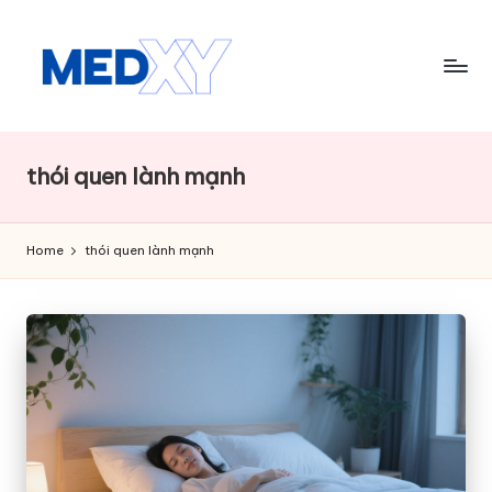
Skip
to
content
M
e
thói quen lành mạnh
d
x
Home
thói quen lành mạnh
y
A
I