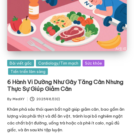
Posted
Bài viết gốc
Cardiology/Tim mạch
Sức khỏe
in
Tiến triển lâm sàng
6 Hành Vi Dường Như Gây Tăng Cân Nhưng
Thực Sự Giúp Giảm Cân
By
MedXY
2025年8月3日
Posted
by
Khám phá sáu thói quen bất ngờ giúp giảm cân, bao gồm ăn
lượng vừa phải thịt và đồ ăn vặt, tránh loại bỏ nghiêm ngặt
các chất bột đường, uống trà hoặc cà phê ít calo, ngủ đủ
giấc, và ăn sau khi tập luyện.