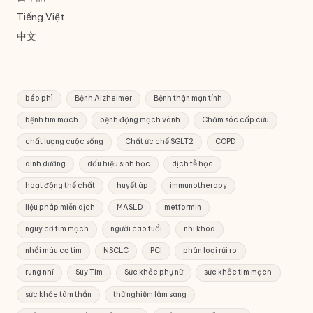
Tiếng Việt
中文
béo phì
Bệnh Alzheimer
Bệnh thận mạn tính
bệnh tim mạch
bệnh động mạch vành
Chăm sóc cấp cứu
chất lượng cuộc sống
Chất ức chế SGLT2
COPD
dinh dưỡng
dấu hiệu sinh học
dịch tễ học
hoạt động thể chất
huyết áp
immunotherapy
liệu pháp miễn dịch
MASLD
metformin
nguy cơ tim mạch
người cao tuổi
nhi khoa
nhồi máu cơ tim
NSCLC
PCI
phân loại rủi ro
rung nhĩ
Suy Tim
Sức khỏe phụ nữ
sức khỏe tim mạch
sức khỏe tâm thần
thử nghiệm lâm sàng