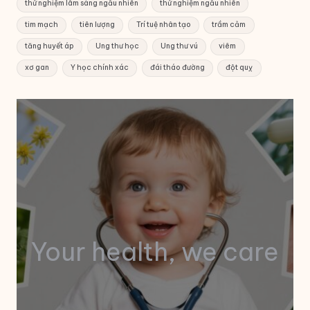
thử nghiệm lâm sàng ngẫu nhiên
thử nghiệm ngẫu nhiên
tim mạch
tiên lượng
Trí tuệ nhân tạo
trầm cảm
tăng huyết áp
Ung thư học
Ung thư vú
viêm
xơ gan
Y học chính xác
đái tháo đường
đột quỵ
Your health, we care