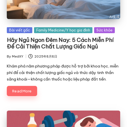
Posted
Bài viết gốc
Family Medicine/Y học gia đình
Sức khỏe
in
Hãy Ngủ Ngon Đêm Nay: 5 Cách Miễn Phí
Để Cải Thiện Chất Lượng Giấc Ngủ
By
MedXY
2025年8月8日
Posted
by
Khám phá năm phương pháp được hỗ trợ bởi khoa học, miễn
phí để cải thiện chất lượng giấc ngủ và thức dậy tinh thần
sảng khoái—không cần thuốc hoặc liệu pháp đắt tiền.
Read More