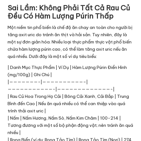
Sai Lầm: Không Phải Tất Cả Rau Củ
Đều Có Hàm Lượng Púrin Thấp
Một niềm tin phổ biến là chế độ ăn chay an toàn cho người bị
tăng axit uric do tránh ăn thịt và hải sản. Tuy nhiên, đây là
một sự đơn giản hóa. Nhiều loại thực phẩm thực vật phổ biến
chứa hàm lượng púrin cao, có thể làm tăng axit uric nếu ăn
quá nhiều. Dưới đây là một số ví dụ tiêu biểu:
| Danh Mục Thực Phẩm | Ví Dụ | Hàm Lượng Púrin Điển Hình
(mg/100g) | Ghi Chú |
|———————-|——————————–|
———————————-|—————————————-|
| Rau Củ Hoa Trong Họ Cải | Bông Cải Xanh, Cải Bắp | Trung
Bình đến Cao | Nếu ăn quá nhiều có thể can thiệp vào quá
trình thải axit uric |
| Nấm | Nấm Hương, Nấm Sò, Nấm Kim Châm | 100-214 |
Tương đương với một số bộ phận động vật; nên tránh ăn quá
nhiều |
| Rong Biển (ví dụ: Rong Tảo Tím) | Rong Tảo Tím (Nori) | 274