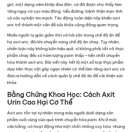
gút, một dạng viêm khớp đau đớn, và đã được cho thấy làm
tăng nguy cơ cục máu đông, tiểu đường, bệnh thận mạn tính
và các sự kiện tim mạch. Tác động toàn diện này khiến axit
uric trở thành một vấn đề sức khỏe cộng đồng quan trọng.
Nhiều người tự giác giảm thịt và hải sản trong chế độ ăn để
hạ axit uric, đôi khi chuyển sang chế độ ăn chay. Tuy nhiên,
chiến lược này không luôn hiệu quả, vì không phải tất cả thực
phẩm chay đều có hàm lượng púrin thấp—tiền chất chuyển
hóa thành axit uric. Bài viết này tiết lộ một số loại thực phẩm
dựa trên thực vật gây ngạc nhiên có thể làm tăng axit uric và
đưa ra hướng dẫn về cách quản lý chế độ ăn để cải thiện sức
khỏe.
Bằng Chứng Khoa Học: Cách Axit
Urin Cao Hại Cơ Thể
Axit uric tồn tại tự nhiên trong máu người dưới dạng sản
phẩm cuối cùng của quá trình chuyển hóa púrin. Khi ở mức
cân bằng, nó hoạt động như một chất chống oxy hóa, nhưng