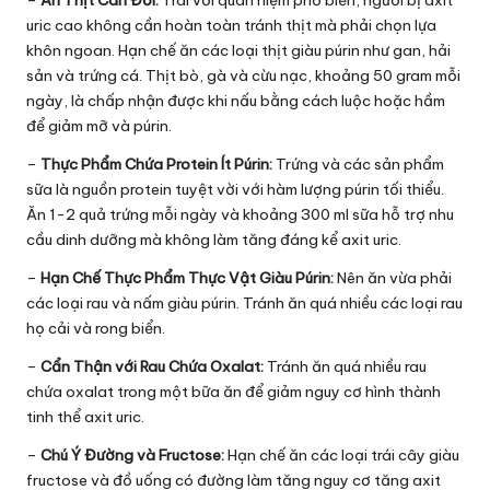
uric cao không cần hoàn toàn tránh thịt mà phải chọn lựa
khôn ngoan. Hạn chế ăn các loại thịt giàu púrin như gan, hải
sản và trứng cá. Thịt bò, gà và cừu nạc, khoảng 50 gram mỗi
ngày, là chấp nhận được khi nấu bằng cách luộc hoặc hầm
để giảm mỡ và púrin.
–
Thực Phẩm Chứa Protein Ít Púrin:
Trứng và các sản phẩm
sữa là nguồn protein tuyệt vời với hàm lượng púrin tối thiểu.
Ăn 1-2 quả trứng mỗi ngày và khoảng 300 ml sữa hỗ trợ nhu
cầu dinh dưỡng mà không làm tăng đáng kể axit uric.
–
Hạn Chế Thực Phẩm Thực Vật Giàu Púrin:
Nên ăn vừa phải
các loại rau và nấm giàu púrin. Tránh ăn quá nhiều các loại rau
họ cải và rong biển.
–
Cẩn Thận với Rau Chứa Oxalat:
Tránh ăn quá nhiều rau
chứa oxalat trong một bữa ăn để giảm nguy cơ hình thành
tinh thể axit uric.
–
Chú Ý Đường và Fructose:
Hạn chế ăn các loại trái cây giàu
fructose và đồ uống có đường làm tăng nguy cơ tăng axit