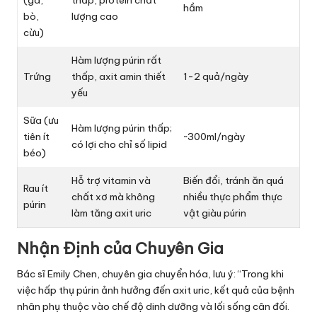
hầm
bò,
lượng cao
cừu)
Hàm lượng púrin rất
Trứng
thấp, axit amin thiết
1-2 quả/ngày
yếu
Sữa (ưu
Hàm lượng púrin thấp;
tiên ít
~300ml/ngày
có lợi cho chỉ số lipid
béo)
Hỗ trợ vitamin và
Biến đổi, tránh ăn quá
Rau ít
chất xơ mà không
nhiều thực phẩm thực
púrin
làm tăng axit uric
vật giàu púrin
Nhận Định của Chuyên Gia
Bác sĩ Emily Chen, chuyên gia chuyển hóa, lưu ý: “Trong khi
việc hấp thụ púrin ảnh hưởng đến axit uric, kết quả của bệnh
nhân phụ thuộc vào chế độ dinh dưỡng và lối sống cân đối.