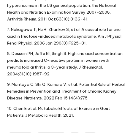
hyperuricemia in the US general population: the National
Health and Nutrition Examination Survey 2007-2008.
Arthritis Rheum. 2011 Oct;63(10):3136-41.
7. Nakagawa T, Hu H, Zharikov S, et al. A causal role for uric
acid in fructose-induced metabolic syndrome. Am J Physiol
Renal Physiol. 2006 Jan;290(3):F625-31.
8. Dessein PH, Joffe BI, Singh S. High uric acid concentration
predicts increased C-reactive protein in women with
rheumatoid arthritis: a 3-year study. J Rheumatol.
2004;31(10):1987-92.
9. Montoya C, Shi Q, Kamara V, et al. Potential Role of Herbal
Remedies in Prevention and Treatment of Chronic Kidney
Disease. Nutrients. 2022 Feb 15;14(4):775.
10. Chen E et al. Metabolic Effects of Exercise in Gout
Patients. J Metabolic Health. 2021.