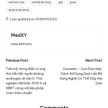
Tags:
axit uric cao
chế độ ăn chay
gút
purin
quản lý sức khỏe
Last updated on 2025年10月9日
MedXY
View All Posts
Post
Previous Post
Next Post
navigation
Tiến bộ trong điều trị ung
Curcumin – Con Dao Kép:
thư tiền liệt tuyến kháng
Cách Sử Dụng Quá Liều Bổ
androgen di căn ít: Thử
Sung Nghệ Có Thể Gây Hại
nghiệm GROUQ-PCS 9 về
Gan
SBRT cộng với liệu pháp
toàn thân chuẩn