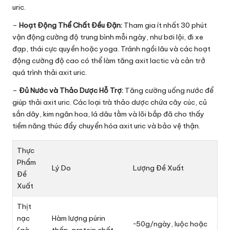
uric.
–
Hoạt Động Thể Chất Đều Đặn:
Tham gia ít nhất 30 phút
vận động cường độ trung bình mỗi ngày, như bơi lội, đi xe
đạp, thái cực quyền hoặc yoga. Tránh ngồi lâu và các hoạt
động cường độ cao có thể làm tăng axit lactic và cản trở
quá trình thải axit uric.
–
Đủ Nước và Thảo Dược Hỗ Trợ:
Tăng cường uống nước để
giúp thải axit uric. Các loại trà thảo dược chứa cây cúc, củ
sắn dây, kim ngân hoa, lá dâu tằm và lõi bắp đã cho thấy
tiềm năng thúc đẩy chuyển hóa axit uric và bảo vệ thận.
Thực
Phẩm
Lý Do
Lượng Đề Xuất
Đề
Xuất
Thịt
nạc
Hàm lượng púrin
~50g/ngày, luộc hoặc
(gà,
thấp, protein chất