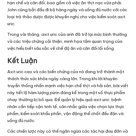
hạn chế và cân đối, bao gồm cả việc ăn thịt nạc vừa phải.
John cũng bắt đầu đi bộ hàng ngày và uống đủ nước với các
loại trà thảo dược được khuyến nghị cho việc kiểm soát axit
uric.
Trong vài tháng, axit uric của anh đã trở lại mức bình thường
và các triệu chứng cải thiện, minh họa tầm quan trọng của
việc hiểu biết sâu sắc về chế độ ăn và cân đối lối sống.
Kết Luận
Axit uric cao và các biến chứng của nó đang trở thành một
thách thức sức khỏe ngày càng lớn. Trong khi lời khuyên
truyền thống nhấn mạnh việc hạn chế thịt và hải sản, bài viết
này tiết lộ hàm lượng púrin đáng kể trong một số thực phẩm
chay thường bị bỏ qua. Để quản lý hiệu quả axit uric, bệnh
nhân cần tiếp cận tinh tế, cân nhắc giữa việc chọn lựa thực
phẩm, kiểm soát khẩu phần, vận động thể chất đều đặn và
uống đủ nước.
Các chiến lược này có thể ngăn ngừa các tác hại đau đớn và