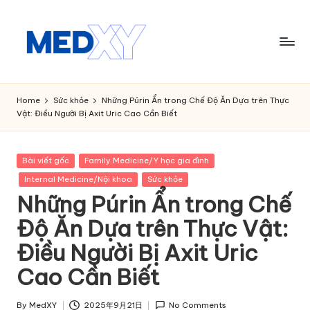
Skip
to
content
M
e
Home
Sức khỏe
Những Púrin Ẩn trong Chế Độ Ăn Dựa trên Thực
Vật: Điều Người Bị Axit Uric Cao Cần Biết
d
x
Posted
Bài viết gốc
Family Medicine/Y học gia đình
y
in
Internal Medicine/Nội khoa
Sức khỏe
A
Những Púrin Ẩn trong Chế
I
Độ Ăn Dựa trên Thực Vật:
Điều Người Bị Axit Uric
Cao Cần Biết
By
MedXY
2025年9月21日
No Comments