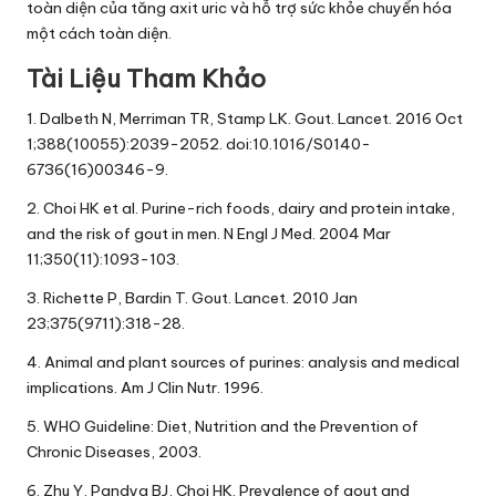
toàn diện của tăng axit uric và hỗ trợ sức khỏe chuyển hóa
một cách toàn diện.
Tài Liệu Tham Khảo
1. Dalbeth N, Merriman TR, Stamp LK. Gout. Lancet. 2016 Oct
1;388(10055):2039-2052. doi:10.1016/S0140-
6736(16)00346-9.
2. Choi HK et al. Purine-rich foods, dairy and protein intake,
and the risk of gout in men. N Engl J Med. 2004 Mar
11;350(11):1093-103.
3. Richette P, Bardin T. Gout. Lancet. 2010 Jan
23;375(9711):318-28.
4. Animal and plant sources of purines: analysis and medical
implications. Am J Clin Nutr. 1996.
5. WHO Guideline: Diet, Nutrition and the Prevention of
Chronic Diseases, 2003.
6. Zhu Y, Pandya BJ, Choi HK. Prevalence of gout and