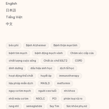
English
日本語
Tiếng Việt
中文
béo phì
Bệnh Alzheimer
Bệnh thận mạn tính
bệnh tim mạch
bệnh động mạch vành
Chăm sóc cấp cứu
chất lượng cuộc sống
Chất ức chế SGLT2
COPD
dinh dưỡng
dấu hiệu sinh học
dịch tễ học
hoạt động thể chất
huyết áp
immunotherapy
liệu pháp miễn dịch
MASLD
metformin
nguy cơ tim mạch
người cao tuổi
nhi khoa
nhồi máu cơ tim
NSCLC
PCI
phân loại rủi ro
rung nhĩ
semaglutide
Suy Tim
Sức khỏe phụ nữ