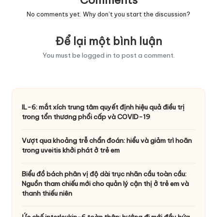
Comments
No comments yet. Why don’t you start the discussion?
Để lại một bình luận
You must be
logged in
to post a comment.
IL-6: mắt xích trung tâm quyết định hiệu quả điều trị
trong tổn thương phổi cấp và COVID-19
Vượt qua khoảng trễ chẩn đoán: hiểu và giảm trì hoãn
trong uveitis khởi phát ở trẻ em
Biểu đồ bách phân vị độ dài trục nhãn cầu toàn cầu:
Nguồn tham chiếu mới cho quản lý cận thị ở trẻ em và
thanh thiếu niên
Ức chế interleukin-6 toàn thân: hướng đi mới đầy hứa