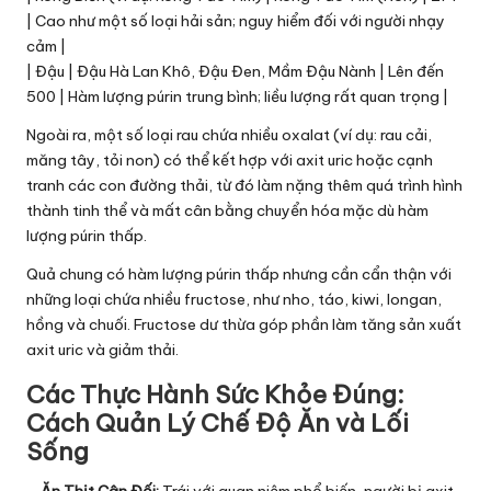
| Cao như một số loại hải sản; nguy hiểm đối với người nhạy
cảm |
| Đậu | Đậu Hà Lan Khô, Đậu Đen, Mầm Đậu Nành | Lên đến
500 | Hàm lượng púrin trung bình; liều lượng rất quan trọng |
Ngoài ra, một số loại rau chứa nhiều oxalat (ví dụ: rau cải,
măng tây, tỏi non) có thể kết hợp với axit uric hoặc cạnh
tranh các con đường thải, từ đó làm nặng thêm quá trình hình
thành tinh thể và mất cân bằng chuyển hóa mặc dù hàm
lượng púrin thấp.
Quả chung có hàm lượng púrin thấp nhưng cần cẩn thận với
những loại chứa nhiều fructose, như nho, táo, kiwi, longan,
hồng và chuối. Fructose dư thừa góp phần làm tăng sản xuất
axit uric và giảm thải.
Các Thực Hành Sức Khỏe Đúng:
Cách Quản Lý Chế Độ Ăn và Lối
Sống
–
Ăn Thịt Cân Đối:
Trái với quan niệm phổ biến, người bị axit