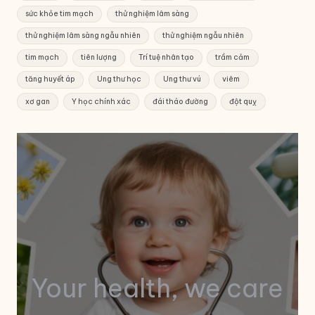
sức khỏe tim mạch
thử nghiệm lâm sàng
thử nghiệm lâm sàng ngẫu nhiên
thử nghiệm ngẫu nhiên
tim mạch
tiên lượng
Trí tuệ nhân tạo
trầm cảm
tăng huyết áp
Ung thư học
Ung thư vú
viêm
xơ gan
Y học chính xác
đái tháo đường
đột quỵ
Your health, we care