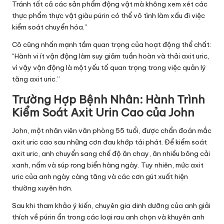
Tránh tất cả các sản phẩm động vật mà không xem xét các
thực phẩm thực vật giàu púrin có thể vô tình làm xấu đi việc
kiểm soát chuyển hóa.”
Cô cũng nhấn mạnh tầm quan trọng của hoạt động thể chất:
“Hành vi ít vận động làm suy giảm tuần hoàn và thải axit uric,
vì vậy vận động là một yếu tố quan trọng trong việc quản lý
tăng axit uric.”
Trường Hợp Bệnh Nhân: Hành Trình
Kiểm Soát Axit Urin Cao của John
John, một nhân viên văn phòng 55 tuổi, được chẩn đoán mắc
axit uric cao sau những cơn đau khớp tái phát. Để kiểm soát
axit uric, anh chuyển sang chế độ ăn chay, ăn nhiều bông cải
xanh, nấm và súp rong biển hàng ngày. Tuy nhiên, mức axit
uric của anh ngày càng tăng và các cơn gút xuất hiện
thường xuyên hơn.
Sau khi tham khảo ý kiến, chuyên gia dinh dưỡng của anh giải
thích về púrin ẩn trong các loại rau anh chọn và khuyên anh