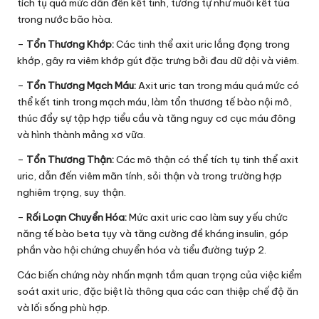
tích tụ quá mức dẫn đến kết tinh, tương tự như muối kết tủa
trong nước bão hòa.
–
Tổn Thương Khớp:
Các tinh thể axit uric lắng đọng trong
khớp, gây ra viêm khớp gút đặc trưng bởi đau dữ dội và viêm.
–
Tổn Thương Mạch Máu:
Axit uric tan trong máu quá mức có
thể kết tinh trong mạch máu, làm tổn thương tế bào nội mô,
thúc đẩy sự tập hợp tiểu cầu và tăng nguy cơ cục máu đông
và hình thành mảng xơ vữa.
–
Tổn Thương Thận:
Các mô thận có thể tích tụ tinh thể axit
uric, dẫn đến viêm mãn tính, sỏi thận và trong trường hợp
nghiêm trọng, suy thận.
–
Rối Loạn Chuyển Hóa:
Mức axit uric cao làm suy yếu chức
năng tế bào beta tụy và tăng cường đề kháng insulin, góp
phần vào hội chứng chuyển hóa và tiểu đường tuýp 2.
Các biến chứng này nhấn mạnh tầm quan trọng của việc kiểm
soát axit uric, đặc biệt là thông qua các can thiệp chế độ ăn
và lối sống phù hợp.