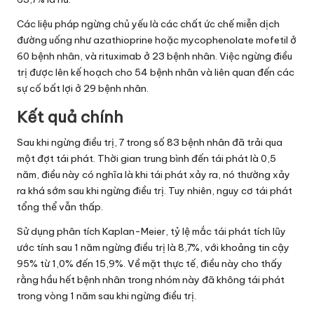
Các liệu pháp ngừng chủ yếu là các chất ức chế miễn dịch
đường uống như azathioprine hoặc mycophenolate mofetil ở
60 bệnh nhân, và rituximab ở 23 bệnh nhân. Việc ngừng điều
trị được lên kế hoạch cho 54 bệnh nhân và liên quan đến các
sự cố bất lợi ở 29 bệnh nhân.
Kết quả chính
Sau khi ngừng điều trị, 7 trong số 83 bệnh nhân đã trải qua
một đợt tái phát. Thời gian trung bình đến tái phát là 0,5
năm, điều này có nghĩa là khi tái phát xảy ra, nó thường xảy
ra khá sớm sau khi ngừng điều trị. Tuy nhiên, nguy cơ tái phát
tổng thể vẫn thấp.
Sử dụng phân tích Kaplan-Meier, tỷ lệ mắc tái phát tích lũy
ước tính sau 1 năm ngừng điều trị là 8,7%, với khoảng tin cậy
95% từ 1,0% đến 15,9%. Về mặt thực tế, điều này cho thấy
rằng hầu hết bệnh nhân trong nhóm này đã không tái phát
trong vòng 1 năm sau khi ngừng điều trị.