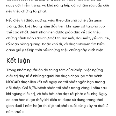
nguy cơ nhiễm trùng, và khả năng tiếp cận chăm sóc cấp cứu
nếu triệu chứng tái phát.
Nếu điều trị được ngừng, việc theo dõi chặt chẽ vẫn quan
trọng, đặc biệt trong năm đầu tiên, khi nguy cơ tái phát có
thể cao nhất. Bệnh nhân nên được giáo dục về các triệu
chứng cảnh báo sớm như mất thị lực mới, đau mắt, yếu chi, tê,
rối loạn bàng quang, hoặc khó đi, và được khuyên tìm kiếm
đánh giá y tế kịp thời nếu những triệu chứng này xuất hiện.
Kết luận
Trong nhóm người lớn đa trung tâm của Pháp, việc ngừng
điều trị duy trì ở những người lớn được chọn lọc mắc bệnh
MOGAD được liên kết với nguy cơ tái phát ngắn hạn tương
đối thấp. Chỉ 8,7% bệnh nhân tái phát trong vòng 1 năm sau
khi ngừng điều trị, và hầu hết các đợt tái phát đều nhẹ. Nguy
cơ cao hơn được thấy khi điều trị được sử dụng trong thời
gian dưới 1 năm hoặc khi đợt tái phát cuối cùng xảy ra dưới 2
năm trước.