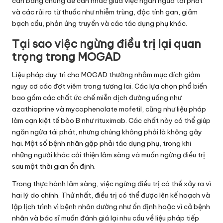
cần bằng chứng để cân nhắc giữa việc ngăn ngừa tái phát
và các rủi ro từ thuốc như nhiễm trùng, độc tính gan, giảm
bạch cầu, phản ứng truyền và các tác dụng phụ khác.
Tại sao việc ngừng điều trị lại quan
trọng trong MOGAD
Liệu pháp duy trì cho MOGAD thường nhằm mục đích giảm
nguy cơ các đợt viêm trong tương lai. Các lựa chọn phổ biến
bao gồm các chất ức chế miễn dịch đường uống như
azathioprine và mycophenolate mofetil, cũng như liệu pháp
làm cạn kiệt tế bào B như rituximab. Các chất này có thể giúp
ngăn ngừa tái phát, nhưng chúng không phải là không gây
hại. Một số bệnh nhân gặp phải tác dụng phụ, trong khi
những người khác cải thiện lâm sàng và muốn ngừng điều trị
sau một thời gian ổn định.
Trong thực hành lâm sàng, việc ngừng điều trị có thể xảy ra vì
hai lý do chính. Thứ nhất, điều trị có thể được lên kế hoạch và
lập lịch trình vì bệnh nhân dường như ổn định hoặc vì cả bệnh
nhân và bác sĩ muốn đánh giá lại nhu cầu về liệu pháp tiếp