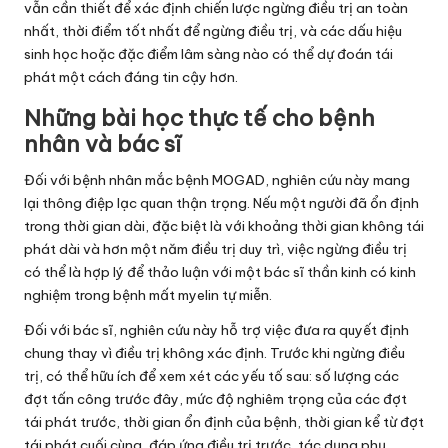
vẫn cần thiết để xác định chiến lược ngừng điều trị an toàn
nhất, thời điểm tốt nhất để ngừng điều trị, và các dấu hiệu
sinh học hoặc đặc điểm lâm sàng nào có thể dự đoán tái
phát một cách đáng tin cậy hơn.
Những bài học thực tế cho bệnh
nhân và bác sĩ
Đối với bệnh nhân mắc bệnh MOGAD, nghiên cứu này mang
lại thông điệp lạc quan thận trọng. Nếu một người đã ổn định
trong thời gian dài, đặc biệt là với khoảng thời gian không tái
phát dài và hơn một năm điều trị duy trì, việc ngừng điều trị
có thể là hợp lý để thảo luận với một bác sĩ thần kinh có kinh
nghiệm trong bệnh mất myelin tự miễn.
Đối với bác sĩ, nghiên cứu này hỗ trợ việc đưa ra quyết định
chung thay vì điều trị không xác định. Trước khi ngừng điều
trị, có thể hữu ích để xem xét các yếu tố sau: số lượng các
đợt tấn công trước đây, mức độ nghiêm trọng của các đợt
tái phát trước, thời gian ổn định của bệnh, thời gian kể từ đợt
tái phát cuối cùng, đáp ứng điều trị trước, tác dụng phụ,