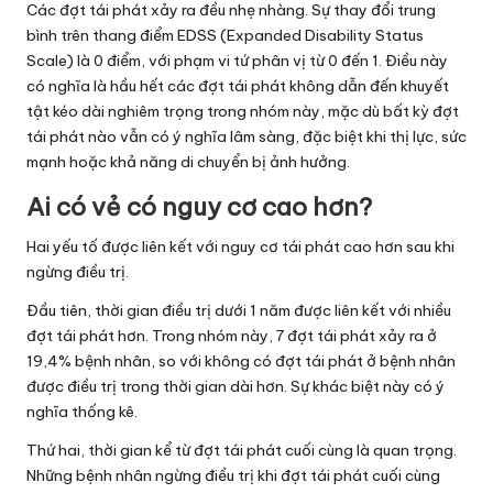
Các đợt tái phát xảy ra đều nhẹ nhàng. Sự thay đổi trung
bình trên thang điểm EDSS (Expanded Disability Status
Scale) là 0 điểm, với phạm vi tứ phân vị từ 0 đến 1. Điều này
có nghĩa là hầu hết các đợt tái phát không dẫn đến khuyết
tật kéo dài nghiêm trọng trong nhóm này, mặc dù bất kỳ đợt
tái phát nào vẫn có ý nghĩa lâm sàng, đặc biệt khi thị lực, sức
mạnh hoặc khả năng di chuyển bị ảnh hưởng.
Ai có vẻ có nguy cơ cao hơn?
Hai yếu tố được liên kết với nguy cơ tái phát cao hơn sau khi
ngừng điều trị.
Đầu tiên, thời gian điều trị dưới 1 năm được liên kết với nhiều
đợt tái phát hơn. Trong nhóm này, 7 đợt tái phát xảy ra ở
19,4% bệnh nhân, so với không có đợt tái phát ở bệnh nhân
được điều trị trong thời gian dài hơn. Sự khác biệt này có ý
nghĩa thống kê.
Thứ hai, thời gian kể từ đợt tái phát cuối cùng là quan trọng.
Những bệnh nhân ngừng điều trị khi đợt tái phát cuối cùng