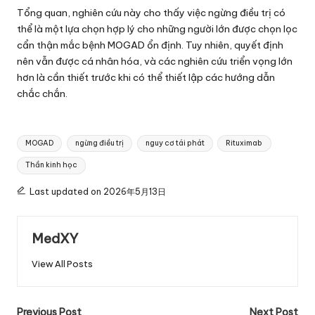
Tổng quan, nghiên cứu này cho thấy việc ngừng điều trị có
thể là một lựa chọn hợp lý cho những người lớn được chọn lọc
cẩn thận mắc bệnh MOGAD ổn định. Tuy nhiên, quyết định
nên vẫn được cá nhân hóa, và các nghiên cứu triển vọng lớn
hơn là cần thiết trước khi có thể thiết lập các hướng dẫn
chắc chắn.
Tags:
MOGAD
ngừng điều trị
nguy cơ tái phát
Rituximab
Thần kinh học
Last updated on 2026年5月13日
MedXY
View All Posts
Post
Previous Post
Next Post