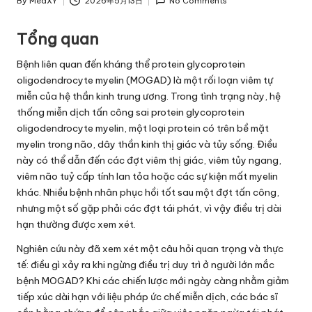
By
MedXY
2026年5月13日
No Comments
Posted
by
Tổng quan
Bệnh liên quan đến kháng thể protein glycoprotein
oligodendrocyte myelin (MOGAD) là một rối loạn viêm tự
miễn của hệ thần kinh trung ương. Trong tình trạng này, hệ
thống miễn dịch tấn công sai protein glycoprotein
oligodendrocyte myelin, một loại protein có trên bề mặt
myelin trong não, dây thần kinh thị giác và tủy sống. Điều
này có thể dẫn đến các đợt viêm thị giác, viêm tủy ngang,
viêm não tuỷ cấp tính lan tỏa hoặc các sự kiện mất myelin
khác. Nhiều bệnh nhân phục hồi tốt sau một đợt tấn công,
nhưng một số gặp phải các đợt tái phát, vì vậy điều trị dài
hạn thường được xem xét.
Nghiên cứu này đã xem xét một câu hỏi quan trọng và thực
tế: điều gì xảy ra khi ngừng điều trị duy trì ở người lớn mắc
bệnh MOGAD? Khi các chiến lược mới ngày càng nhằm giảm
tiếp xúc dài hạn với liệu pháp ức chế miễn dịch, các bác sĩ