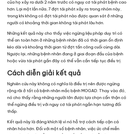
của họ xảy ra dưới 2 năm trước có nguy cơ tái phát bệnh cao
hơn. Lại một lần nữa, 7 đợt tái phát xảy ra trong nhóm này,
trong khi không có đợt tái phát nào được quan sát ở những
người có khoảng thời gian không tái phát lâu hơn.
Những kết quả này cho thấy việc ngừng liệu pháp duy trì có
thể an toàn hơn ở những bệnh nhân đã có thời gian ổn định
kéo dài và khoảng thời gian từ đợt tấn công cuối cùng dài.
Ngược lại, những bệnh nhân đang ở giai đoạn đầu của bệnh
hoặc vừa tái phát gần đây có thể vẫn cần tiếp tục điều trị.
Cách diễn giải kết quả
Nghiên cứu này không có nghĩa là điều trị nên được ngừng
rộng rãi ở tất cả bệnh nhân mắc bệnh MOGAD. Thay vào đó,
nó cho thấy rằng những người lớn được lựa chọn cẩn thận có
thể ngừng điều trị với nguy cơ tái phát ngắn hạn tương đối
thấp.
Kết quả này là đáng khích lệ vì nó hỗ trợ cách tiếp cận cá
nhân hóa hơn. Đối với một số bệnh nhân, việc ức chế miễn