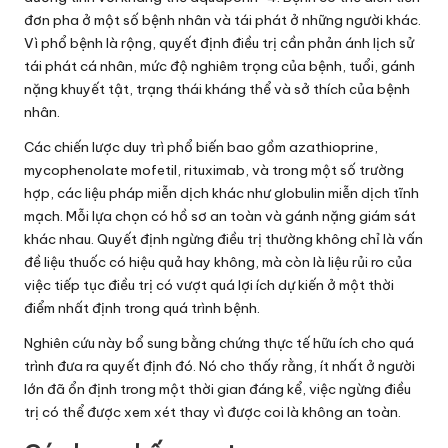
đơn pha ở một số bệnh nhân và tái phát ở những người khác.
Vì phổ bệnh là rộng, quyết định điều trị cần phản ánh lịch sử
tái phát cá nhân, mức độ nghiêm trọng của bệnh, tuổi, gánh
nặng khuyết tật, trạng thái kháng thể và sở thích của bệnh
nhân.
Các chiến lược duy trì phổ biến bao gồm azathioprine,
mycophenolate mofetil, rituximab, và trong một số trường
hợp, các liệu pháp miễn dịch khác như globulin miễn dịch tĩnh
mạch. Mỗi lựa chọn có hồ sơ an toàn và gánh nặng giám sát
khác nhau. Quyết định ngừng điều trị thường không chỉ là vấn
đề liệu thuốc có hiệu quả hay không, mà còn là liệu rủi ro của
việc tiếp tục điều trị có vượt quá lợi ích dự kiến ở một thời
điểm nhất định trong quá trình bệnh.
Nghiên cứu này bổ sung bằng chứng thực tế hữu ích cho quá
trình đưa ra quyết định đó. Nó cho thấy rằng, ít nhất ở người
lớn đã ổn định trong một thời gian đáng kể, việc ngừng điều
trị có thể được xem xét thay vì được coi là không an toàn.