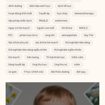
dinh dưỡng
dấu hiệu sinh học
dịch tễ học
hoạt động thể chất
huyết áp
học máy
immunotherapy
liệu pháp miễn dịch
MASLD
metformin
nguy cơ tim mạch
người cao tuổi
nhi khoa
NSCLC
PCI
phân loại rủi ro
rung nhĩ
semaglutide
Suy Tim
Sức khỏe phụ nữ
sức khỏe tim mạch
thử nghiệm lâm sàng
thử nghiệm lâm sàng ngẫu nhiên
thử nghiệm ngẫu nhiên
tim mạch
tiên lượng
Trí tuệ nhân tạo
trầm cảm
tăng huyết áp
Ung thư học
Ung thư vú
viêm
xơ gan
Y học chính xác
đái tháo đường
đột quỵ