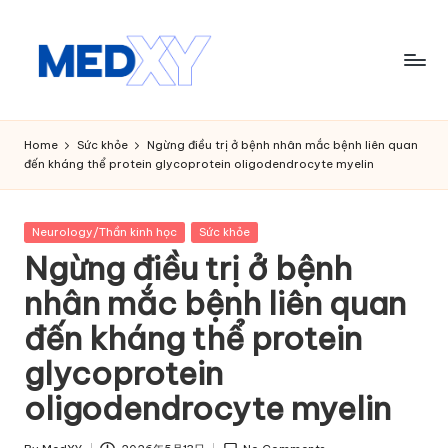
Skip
to
content
M
e
Home
Sức khỏe
Ngừng điều trị ở bệnh nhân mắc bệnh liên quan
đến kháng thể protein glycoprotein oligodendrocyte myelin
d
x
Posted
Neurology/Thần kinh học
Sức khỏe
y
in
Ngừng điều trị ở bệnh
A
nhân mắc bệnh liên quan
I
đến kháng thể protein
glycoprotein
oligodendrocyte myelin