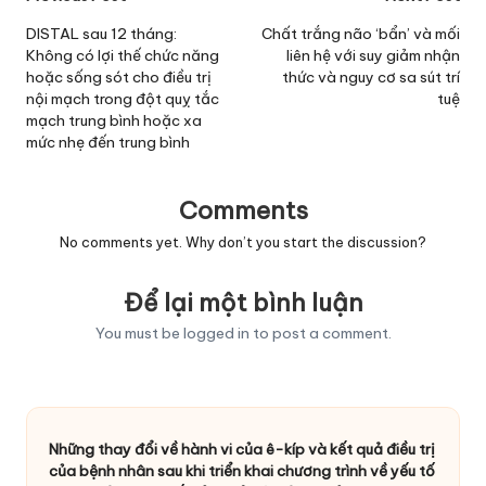
navigation
DISTAL sau 12 tháng:
Chất trắng não ‘bẩn’ và mối
Không có lợi thế chức năng
liên hệ với suy giảm nhận
hoặc sống sót cho điều trị
thức và nguy cơ sa sút trí
nội mạch trong đột quỵ tắc
tuệ
mạch trung bình hoặc xa
mức nhẹ đến trung bình
Comments
No comments yet. Why don’t you start the discussion?
Để lại một bình luận
You must be
logged in
to post a comment.
Những thay đổi về hành vi của ê-kíp và kết quả điều trị
của bệnh nhân sau khi triển khai chương trình về yếu tố