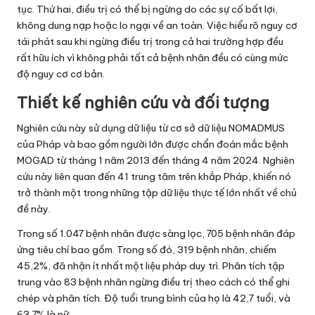
tục. Thứ hai, điều trị có thể bị ngừng do các sự cố bất lợi,
không dung nạp hoặc lo ngại về an toàn. Việc hiểu rõ nguy cơ
tái phát sau khi ngừng điều trị trong cả hai trường hợp đều
rất hữu ích vì không phải tất cả bệnh nhân đều có cùng mức
độ nguy cơ cơ bản.
Thiết kế nghiên cứu và đối tượng
Nghiên cứu này sử dụng dữ liệu từ cơ sở dữ liệu NOMADMUS
của Pháp và bao gồm người lớn được chẩn đoán mắc bệnh
MOGAD từ tháng 1 năm 2013 đến tháng 4 năm 2024. Nghiên
cứu này liên quan đến 41 trung tâm trên khắp Pháp, khiến nó
trở thành một trong những tập dữ liệu thực tế lớn nhất về chủ
đề này.
Trong số 1.047 bệnh nhân được sàng lọc, 705 bệnh nhân đáp
ứng tiêu chí bao gồm. Trong số đó, 319 bệnh nhân, chiếm
45,2%, đã nhận ít nhất một liệu pháp duy trì. Phân tích tập
trung vào 83 bệnh nhân ngừng điều trị theo cách có thể ghi
chép và phân tích. Độ tuổi trung bình của họ là 42,7 tuổi, và
63,7% là nữ.