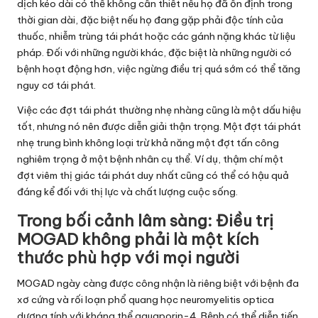
dịch kéo dài có thể không cần thiết nếu họ đã ổn định trong
thời gian dài, đặc biệt nếu họ đang gặp phải độc tính của
thuốc, nhiễm trùng tái phát hoặc các gánh nặng khác từ liệu
pháp. Đối với những người khác, đặc biệt là những người có
bệnh hoạt động hơn, việc ngừng điều trị quá sớm có thể tăng
nguy cơ tái phát.
Việc các đợt tái phát thường nhẹ nhàng cũng là một dấu hiệu
tốt, nhưng nó nên được diễn giải thận trọng. Một đợt tái phát
nhẹ trung bình không loại trừ khả năng một đợt tấn công
nghiêm trọng ở một bệnh nhân cụ thể. Ví dụ, thậm chí một
đợt viêm thị giác tái phát duy nhất cũng có thể có hậu quả
đáng kể đối với thị lực và chất lượng cuộc sống.
Trong bối cảnh lâm sàng: Điều trị
MOGAD không phải là một kích
thước phù hợp với mọi người
MOGAD ngày càng được công nhận là riêng biệt với bệnh đa
xơ cứng và rối loạn phổ quang học neuromyelitis optica
dương tính với kháng thể aquaporin-4. Bệnh có thể diễn tiến