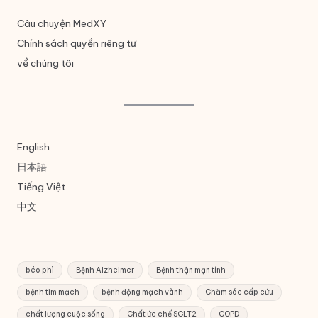
Câu chuyện MedXY
Chính sách quyền riêng tư
về chúng tôi
English
日本語
Tiếng Việt
中文
béo phì
Bệnh Alzheimer
Bệnh thận mạn tính
bệnh tim mạch
bệnh động mạch vành
Chăm sóc cấp cứu
chất lượng cuộc sống
Chất ức chế SGLT2
COPD