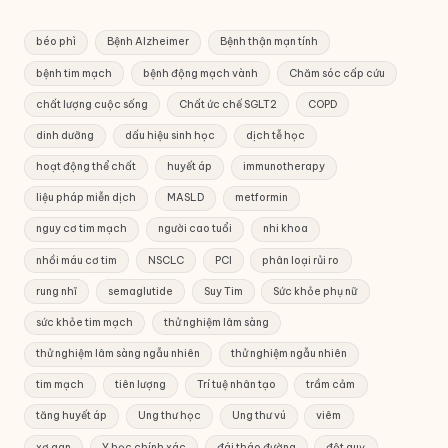
béo phì
Bệnh Alzheimer
Bệnh thận mạn tính
bệnh tim mạch
bệnh động mạch vành
Chăm sóc cấp cứu
chất lượng cuộc sống
Chất ức chế SGLT2
COPD
dinh dưỡng
dấu hiệu sinh học
dịch tễ học
hoạt động thể chất
huyết áp
immunotherapy
liệu pháp miễn dịch
MASLD
metformin
nguy cơ tim mạch
người cao tuổi
nhi khoa
nhồi máu cơ tim
NSCLC
PCI
phân loại rủi ro
rung nhĩ
semaglutide
Suy Tim
Sức khỏe phụ nữ
sức khỏe tim mạch
thử nghiệm lâm sàng
thử nghiệm lâm sàng ngẫu nhiên
thử nghiệm ngẫu nhiên
tim mạch
tiên lượng
Trí tuệ nhân tạo
trầm cảm
tăng huyết áp
Ung thư học
Ung thư vú
viêm
xơ gan
Y học chính xác
đái tháo đường
đột quỵ