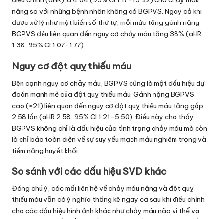
điều chỉnh (aHR) là 4.04 (95% CI 1.17–13.92) cho chảy máu
nặng so với những bệnh nhân không có BGPVS. Ngay cả khi
được xử lý như một biến số thứ tự, mỗi mức tăng gánh nặng
BGPVS đều liên quan đến nguy cơ chảy máu tăng 38% (aHR
1.38, 95% CI 1.07–1.77).
Nguy cơ đột quỵ thiếu máu
Bên cạnh nguy cơ chảy máu, BGPVS cũng là một dấu hiệu dự
đoán mạnh mẽ của đột quỵ thiếu máu. Gánh nặng BGPVS
cao (≥21) liên quan đến nguy cơ đột quỵ thiếu máu tăng gấp
2.58 lần (aHR 2.58, 95% CI 1.21–5.50). Điều này cho thấy
BGPVS không chỉ là dấu hiệu của tình trạng chảy máu mà còn
là chỉ báo toàn diện về sự suy yếu mạch máu nghiêm trọng và
tiềm năng huyết khối.
So sánh với các dấu hiệu SVD khác
Đáng chú ý, các mối liên hệ về chảy máu nặng và đột quỵ
thiếu máu vẫn có ý nghĩa thống kê ngay cả sau khi điều chỉnh
cho các dấu hiệu hình ảnh khác như chảy máu não vi thể và