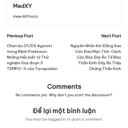
MedXY
View All Posts
Post
Previous Post
Next Post
navigation
Chọn lọc D1/D5 Agonist
Nguyên Nhân Kín Đằng Sau
trong Bệnh Parkinson:
Cơn Đau Mạn Tính: Cách
Những hiểu biết từ Thử
Các Bào Đại Ăn Tế Bào
nghiệm Giai đoạn 3
Thần Kinh Gây Ra Triệu
TEMPO-3 của Tavapadon
Chứng Thần Kinh
Comments
No comments yet. Why don’t you start the discussion?
Để lại một bình luận
You must be
logged in
to post a comment.