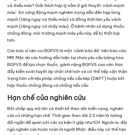
và thiếu máu? Giải thích hợp lý nằm ở giả thuyết ‘vách mạch
máu’. Xơ cứng động mạch nghiêm trọng dẫn đến hẹp lòng
mạch (tăng nguy cơ thiếu máu) và đồng thời làm yếu vách
mạch (tăng nguy cơ chảy máu). Ở bệnh nhân sử dụng thuốc
chống đông, môi trường mạch máu yếu này dễ bị thất bại
hơn.
Các bác sĩ nên coi BGPVS là một ‘cảnh báo đỏ’ trên báo cáo
MRI. Mặc dù các hướng dẫn hiện tại chưa yêu cầu lượng hóa
BGPVS để lựa chọn thuốc, gánh nặng BGPVS cao nên thúc
đẩy kiểm soát huyết áp chặt chẽ hơn và có thể tiếp cận thận
trọng hơn với liệu pháp chống tiểu cầu kép (DAPT) hoặc kết
hợp thuốc chống đông và chống tiểu cầu.
Hạn chế của nghiên cứu
Bất chấp quy mô lớn và thiết kế theo dõi triển vọng, nghiên
cứu có những hạn chế. Thời gian theo dõi 2.0 năm là tương
đối ngắn để quan sát các sự kiện ít gặp như ICH. Ngoài ra, đội
ngũ nghiên cứu hoàn toàn là người Nhật, điều này có thể hạn