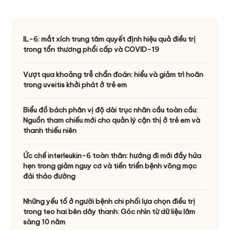
IL-6: mắt xích trung tâm quyết định hiệu quả điều trị
trong tổn thương phổi cấp và COVID-19
Vượt qua khoảng trễ chẩn đoán: hiểu và giảm trì hoãn
trong uveitis khởi phát ở trẻ em
Biểu đồ bách phân vị độ dài trục nhãn cầu toàn cầu:
Nguồn tham chiếu mới cho quản lý cận thị ở trẻ em và
thanh thiếu niên
Ức chế interleukin-6 toàn thân: hướng đi mới đầy hứa
hẹn trong giảm nguy cơ và tiến triển bệnh võng mạc
đái tháo đường
Những yếu tố ở người bệnh chi phối lựa chọn điều trị
trong teo hai bên dây thanh: Góc nhìn từ dữ liệu lâm
sàng 10 năm