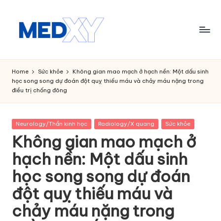
Skip
to
content
M
e
Home
Sức khỏe
Không gian mao mạch ở hạch nền: Một dấu sinh
học song song dự đoán đột quỵ thiếu máu và chảy máu nặng trong
d
điều trị chống đông
x
y
Posted
Neurology/Thần kinh học
Radiology/X quang
Sức khỏe
in
A
Không gian mao mạch ở
I
hạch nền: Một dấu sinh
học song song dự đoán
đột quỵ thiếu máu và
chảy máu nặng trong