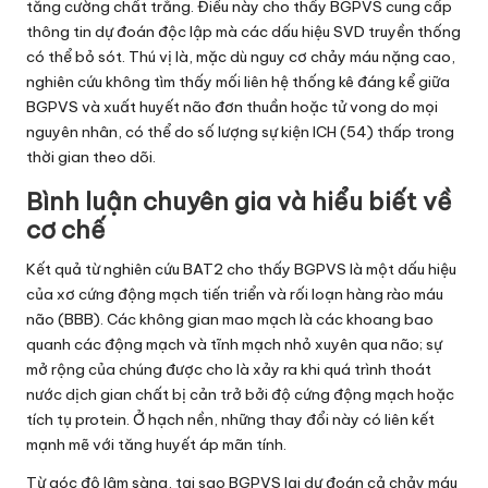
tăng cường chất trắng. Điều này cho thấy BGPVS cung cấp
thông tin dự đoán độc lập mà các dấu hiệu SVD truyền thống
có thể bỏ sót. Thú vị là, mặc dù nguy cơ chảy máu nặng cao,
nghiên cứu không tìm thấy mối liên hệ thống kê đáng kể giữa
BGPVS và xuất huyết não đơn thuần hoặc tử vong do mọi
nguyên nhân, có thể do số lượng sự kiện ICH (54) thấp trong
thời gian theo dõi.
Bình luận chuyên gia và hiểu biết về
cơ chế
Kết quả từ nghiên cứu BAT2 cho thấy BGPVS là một dấu hiệu
của xơ cứng động mạch tiến triển và rối loạn hàng rào máu
não (BBB). Các không gian mao mạch là các khoang bao
quanh các động mạch và tĩnh mạch nhỏ xuyên qua não; sự
mở rộng của chúng được cho là xảy ra khi quá trình thoát
nước dịch gian chất bị cản trở bởi độ cứng động mạch hoặc
tích tụ protein. Ở hạch nền, những thay đổi này có liên kết
mạnh mẽ với tăng huyết áp mãn tính.
Từ góc độ lâm sàng, tại sao BGPVS lại dự đoán cả chảy máu