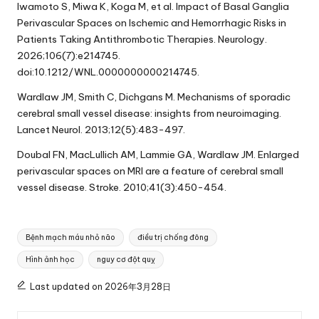
Iwamoto S, Miwa K, Koga M, et al. Impact of Basal Ganglia
Perivascular Spaces on Ischemic and Hemorrhagic Risks in
Patients Taking Antithrombotic Therapies. Neurology.
2026;106(7):e214745.
doi:10.1212/WNL.0000000000214745.
Wardlaw JM, Smith C, Dichgans M. Mechanisms of sporadic
cerebral small vessel disease: insights from neuroimaging.
Lancet Neurol. 2013;12(5):483-497.
Doubal FN, MacLullich AM, Lammie GA, Wardlaw JM. Enlarged
perivascular spaces on MRI are a feature of cerebral small
vessel disease. Stroke. 2010;41(3):450-454.
Tags:
Bệnh mạch máu nhỏ não
điều trị chống đông
Hình ảnh học
nguy cơ đột quỵ
Last updated on 2026年3月28日