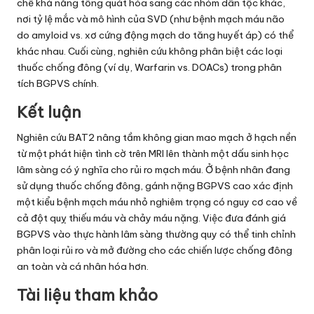
chế khả năng tổng quát hóa sang các nhóm dân tộc khác,
nơi tỷ lệ mắc và mô hình của SVD (như bệnh mạch máu não
do amyloid vs. xơ cứng động mạch do tăng huyết áp) có thể
khác nhau. Cuối cùng, nghiên cứu không phân biệt các loại
thuốc chống đông (ví dụ, Warfarin vs. DOACs) trong phân
tích BGPVS chính.
Kết luận
Nghiên cứu BAT2 nâng tầm không gian mao mạch ở hạch nền
từ một phát hiện tình cờ trên MRI lên thành một dấu sinh học
lâm sàng có ý nghĩa cho rủi ro mạch máu. Ở bệnh nhân đang
sử dụng thuốc chống đông, gánh nặng BGPVS cao xác định
một kiểu bệnh mạch máu nhỏ nghiêm trọng có nguy cơ cao về
cả đột quỵ thiếu máu và chảy máu nặng. Việc đưa đánh giá
BGPVS vào thực hành lâm sàng thường quy có thể tinh chỉnh
phân loại rủi ro và mở đường cho các chiến lược chống đông
an toàn và cá nhân hóa hơn.
Tài liệu tham khảo