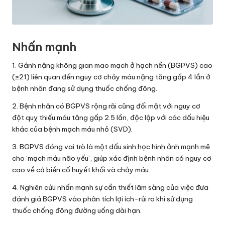
Nhấn mạnh
1. Gánh nặng không gian mao mạch ở hạch nền (BGPVS) cao
(≥21) liên quan đến nguy cơ chảy máu nặng tăng gấp 4 lần ở
bệnh nhân đang sử dụng thuốc chống đông.
2. Bệnh nhân có BGPVS rộng rãi cũng đối mặt với nguy cơ
đột quỵ thiếu máu tăng gấp 2.5 lần, độc lập với các dấu hiệu
khác của bệnh mạch máu nhỏ (SVD).
3. BGPVS đóng vai trò là một dấu sinh học hình ảnh mạnh mẽ
cho ‘mạch máu não yếu’, giúp xác định bệnh nhân có nguy cơ
cao về cả biến cố huyết khối và chảy máu.
4. Nghiên cứu nhấn mạnh sự cần thiết lâm sàng của việc đưa
đánh giá BGPVS vào phân tích lợi ích-rủi ro khi sử dụng
thuốc chống đông đường uống dài hạn.