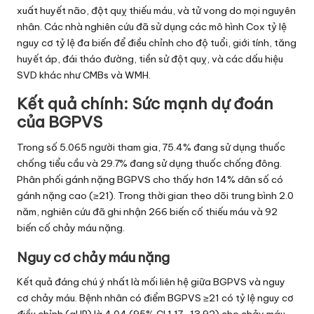
xuất huyết não, đột quỵ thiếu máu, và tử vong do mọi nguyên
nhân. Các nhà nghiên cứu đã sử dụng các mô hình Cox tỷ lệ
nguy cơ tỷ lệ đa biến để điều chỉnh cho độ tuổi, giới tính, tăng
huyết áp, đái tháo đường, tiền sử đột quỵ, và các dấu hiệu
SVD khác như CMBs và WMH.
Kết quả chính: Sức mạnh dự đoán
của BGPVS
Trong số 5.065 người tham gia, 75.4% đang sử dụng thuốc
chống tiểu cầu và 29.7% đang sử dụng thuốc chống đông.
Phân phối gánh nặng BGPVS cho thấy hơn 14% dân số có
gánh nặng cao (≥21). Trong thời gian theo dõi trung bình 2.0
năm, nghiên cứu đã ghi nhận 266 biến cố thiếu máu và 92
biến cố chảy máu nặng.
Nguy cơ chảy máu nặng
Kết quả đáng chú ý nhất là mối liên hệ giữa BGPVS và nguy
cơ chảy máu. Bệnh nhân có điểm BGPVS ≥21 có tỷ lệ nguy cơ