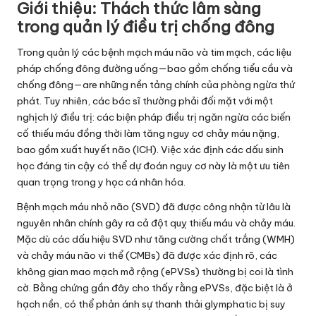
Giới thiệu: Thách thức lâm sàng
trong quản lý điều trị chống đông
Trong quản lý các bệnh mạch máu não và tim mạch, các liệu
pháp chống đông đường uống—bao gồm chống tiểu cầu và
chống đông—are những nền tảng chính của phòng ngừa thứ
phát. Tuy nhiên, các bác sĩ thường phải đối mặt với một
nghịch lý điều trị: các biện pháp điều trị ngăn ngừa các biến
cố thiếu máu đồng thời làm tăng nguy cơ chảy máu nặng,
bao gồm xuất huyết não (ICH). Việc xác định các dấu sinh
học đáng tin cậy có thể dự đoán nguy cơ này là một ưu tiên
quan trọng trong y học cá nhân hóa.
Bệnh mạch máu nhỏ não (SVD) đã được công nhận từ lâu là
nguyên nhân chính gây ra cả đột quỵ thiếu máu và chảy máu.
Mặc dù các dấu hiệu SVD như tăng cường chất trắng (WMH)
và chảy máu não vi thể (CMBs) đã được xác định rõ, các
không gian mao mạch mở rộng (ePVSs) thường bị coi là tình
cờ. Bằng chứng gần đây cho thấy rằng ePVSs, đặc biệt là ở
hạch nền, có thể phản ánh sự thanh thải glymphatic bị suy