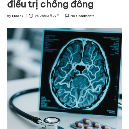
điều trị chống đông
By
MedXY
2026年3月27日
No Comments
Posted
by