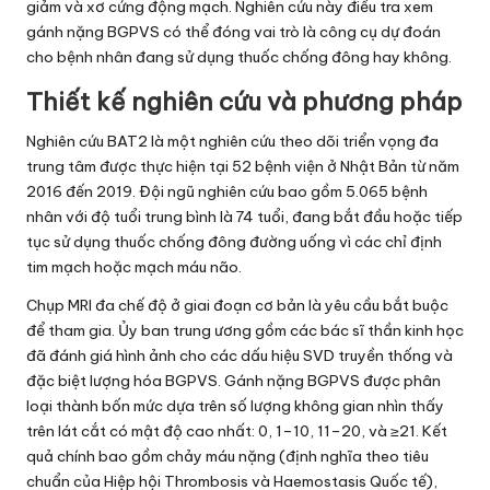
giảm và xơ cứng động mạch. Nghiên cứu này điều tra xem
gánh nặng BGPVS có thể đóng vai trò là công cụ dự đoán
cho bệnh nhân đang sử dụng thuốc chống đông hay không.
Thiết kế nghiên cứu và phương pháp
Nghiên cứu BAT2 là một nghiên cứu theo dõi triển vọng đa
trung tâm được thực hiện tại 52 bệnh viện ở Nhật Bản từ năm
2016 đến 2019. Đội ngũ nghiên cứu bao gồm 5.065 bệnh
nhân với độ tuổi trung bình là 74 tuổi, đang bắt đầu hoặc tiếp
tục sử dụng thuốc chống đông đường uống vì các chỉ định
tim mạch hoặc mạch máu não.
Chụp MRI đa chế độ ở giai đoạn cơ bản là yêu cầu bắt buộc
để tham gia. Ủy ban trung ương gồm các bác sĩ thần kinh học
đã đánh giá hình ảnh cho các dấu hiệu SVD truyền thống và
đặc biệt lượng hóa BGPVS. Gánh nặng BGPVS được phân
loại thành bốn mức dựa trên số lượng không gian nhìn thấy
trên lát cắt có mật độ cao nhất: 0, 1–10, 11–20, và ≥21. Kết
quả chính bao gồm chảy máu nặng (định nghĩa theo tiêu
chuẩn của Hiệp hội Thrombosis và Haemostasis Quốc tế),