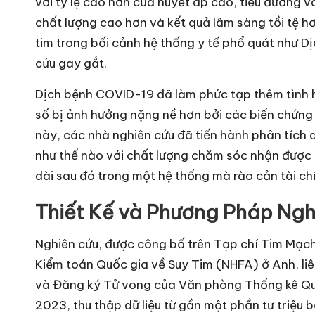
với tỷ lệ cao hơn của huyết áp cao, tiểu đường v
chất lượng cao hơn và kết quả lâm sàng tồi tệ h
tim trong bối cảnh hệ thống y tế phổ quát như D
cứu gay gắt.
Dịch bệnh COVID-19 đã làm phức tạp thêm tình hì
số bị ảnh hưởng nặng nề hơn bởi các biến chứng
này, các nhà nghiên cứu đã tiến hành phân tích 
như thế nào với chất lượng chăm sóc nhận được t
dài sau đó trong một hệ thống mà rào cản tài chí
Thiết Kế và Phương Pháp Ngh
Nghiên cứu, được công bố trên Tạp chí Tim Mạch
Kiểm toán Quốc gia về Suy Tim (NHFA) ở Anh, liê
và Đăng ký Tử vong của Văn phòng Thống kê Quốc
2023, thu thập dữ liệu từ gần một phần tư triệu 