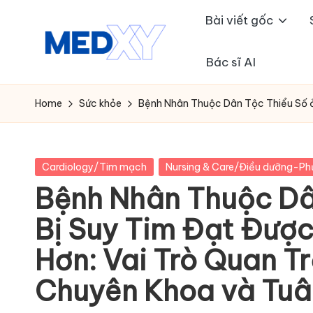
Bài viết gốc
Skip
to
Bác sĩ AI
M
content
e
Home
Sức khỏe
Bệnh Nhân Thuộc Dân Tộc Thiểu Số 
d
x
Posted
Cardiology/Tim mạch
Nursing & Care/Điều dưỡng-Ph
in
Bệnh Nhân Thuộc Dâ
y
Bị Suy Tim Đạt Đượ
A
Hơn: Vai Trò Quan 
I
Chuyên Khoa và Tuâ