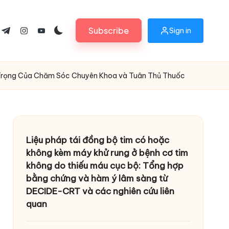
Subscribe
Sign in
ok.com
tter.com
t.me
instagram.com
youtube.com
n Trọng Của Chăm Sóc Chuyên Khoa và Tuân Thủ Thuốc
Liệu pháp tái đồng bộ tim có hoặc
không kèm máy khử rung ở bệnh cơ tim
không do thiếu máu cục bộ: Tổng hợp
bằng chứng và hàm ý lâm sàng từ
DECIDE-CRT và các nghiên cứu liên
quan