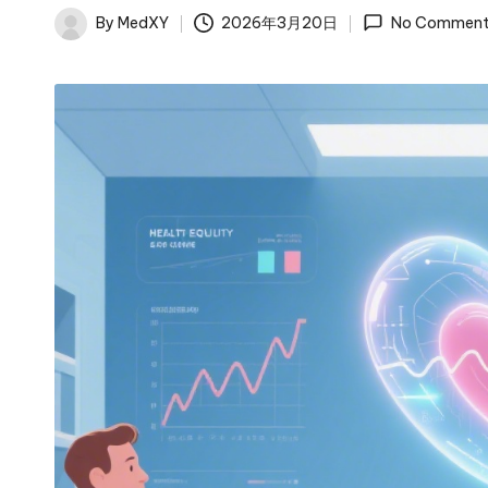
By
MedXY
2026年3月20日
No Comment
Posted
by