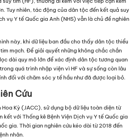
à suy tim (HF), thường đi kèm với việc tiếp cận kém
ơn. Tuy nhiên, tác động của dân tộc đến kết quả suy
ịch vụ Y tế Quốc gia Anh (NHS) vẫn là chủ đề nghiên
nh này, khi dữ liệu ban đầu cho thấy dân tộc thiểu
 tim mạch. Để giải quyết những không chắc chắn
dọc dài quy mô lớn để xác định dân tộc tương quan
rong quá trình nhập viện vì HF và sự sống còn lâu
nh đối với chăm sóc y tế hầu như đã được loại bỏ.
iên Cứu
 Hoa Kỳ (JACC), sử dụng bộ dữ liệu toàn diện từ
n kết với Thống kê Bệnh Viện Dịch vụ Y tế Quốc gia
 gia. Thời gian nghiên cứu kéo dài từ 2018 đến
bệnh nhân.