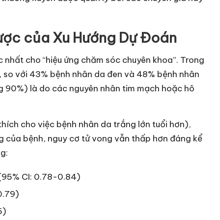
ược của Xu Hướng Dự Đoán
c nhất cho “hiệu ứng chăm sóc chuyên khoa”. Trong
t, so với 43% bệnh nhân da đen và 48% bệnh nhân
ng 90%) là do các nguyên nhân tim mạch hoặc hô
 thích cho việc bệnh nhân da trắng lớn tuổi hơn),
ọng của bệnh, nguy cơ tử vong vẫn thấp hơn đáng kể
g:
 (95% CI: 0.78-0.84)
0.79)
5)