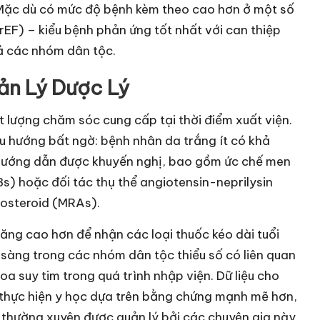
Mặc dù có mức độ bệnh kèm theo cao hơn ở một số
rEF) – kiểu bệnh phản ứng tốt nhất với can thiệp
ả các nhóm dân tộc.
n Lý Dược Lý
 lượng chăm sóc cung cấp tại thời điểm xuất viện.
xu hướng bất ngờ: bệnh nhân da trắng ít có khả
o hướng dẫn được khuyến nghị, bao gồm ức chế men
Bs) hoặc đối tác thụ thể angiotensin-neprilysin
costeroid (MRAs).
ăng cao hơn để nhận các loại thuốc kéo dài tuổi
sàng trong các nhóm dân tộc thiểu số có liên quan
a suy tim trong quá trình nhập viện. Dữ liệu cho
c thực hiện y học dựa trên bằng chứng mạnh mẽ hơn,
 thường xuyên được quản lý bởi các chuyên gia này