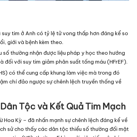
 suy tim ở Anh có tỷ lệ tử vong thấp hơn đáng kể so
ổi, giới và bệnh kèm theo.
u số thường nhận được liệu pháp y học theo hướng
là đối với suy tim giảm phân suất tống máu (HFrEF).
HS) có thể cung cấp khung làm việc mà trong đó
ậm chí đảo ngược sự chênh lệch truyền thống về
 Dân Tộc và Kết Quả Tim Mạch
u từ Hoa Kỳ – đã nhấn mạnh sự chênh lệch đáng kể về
ch sử cho thấy các dân tộc thiểu số thường đối mặt