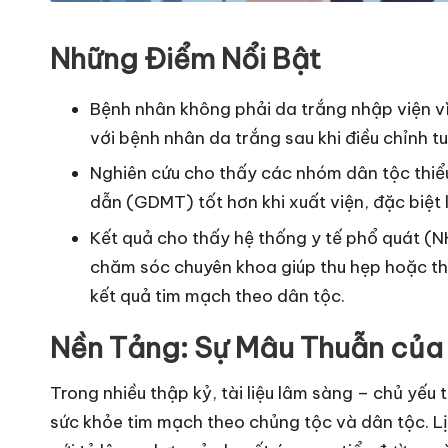
Những Điểm Nổi Bật
Bệnh nhân không phải da trắng nhập viện vì
với bệnh nhân da trắng sau khi điều chỉnh tu
Nghiên cứu cho thấy các nhóm dân tộc thiể
dẫn (GDMT) tốt hơn khi xuất viện, đặc biệt 
Kết quả cho thấy hệ thống y tế phổ quát (N
chăm sóc chuyên khoa giúp thu hẹp hoặc th
kết quả tim mạch theo dân tộc.
Nền Tảng: Sự Mâu Thuẫn của
Trong nhiều thập kỷ, tài liệu lâm sàng – chủ yế
sức khỏe tim mạch theo chủng tộc và dân tộc. Lị