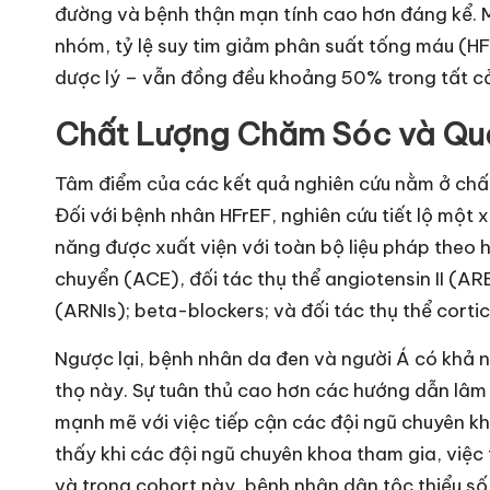
đường và bệnh thận mạn tính cao hơn đáng kể. 
nhóm, tỷ lệ suy tim giảm phân suất tống máu (HF
dược lý – vẫn đồng đều khoảng 50% trong tất c
Chất Lượng Chăm Sóc và Quả
Tâm điểm của các kết quả nghiên cứu nằm ở chất
Đối với bệnh nhân HFrEF, nghiên cứu tiết lộ một 
năng được xuất viện với toàn bộ liệu pháp the
chuyển (ACE), đối tác thụ thể angiotensin II (AR
(ARNIs); beta-blockers; và đối tác thụ thể corti
Ngược lại, bệnh nhân da đen và người Á có khả n
thọ này. Sự tuân thủ cao hơn các hướng dẫn lâm 
mạnh mẽ với việc tiếp cận các đội ngũ chuyên kho
thấy khi các đội ngũ chuyên khoa tham gia, việ
và trong cohort này, bệnh nhân dân tộc thiểu số