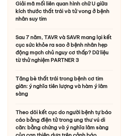
Giải mã mối liên quan hình chữ U giữa
kích thước thất trái và tử vong ở bệnh
nhân suy tim
Sau 7 năm, TAVR và SAVR mang lại kết
cục sức khỏe ra sao ở bệnh nhân hẹp
động mạch chủ nguy cơ thấp? Dữ liệu
từ thử nghiệm PARTNER 3
Tăng bè thất trái trong bệnh cơ tim
giãn: ý nghĩa tiên lượng và hàm ý lâm
sàng
Theo dõi kết cục do người bệnh tự báo
cáo bằng điện tử trong ung thư vú di
căn: bằng chứng và ý nghĩa lâm sàng
của can thiệp dựa trên cảnh báo