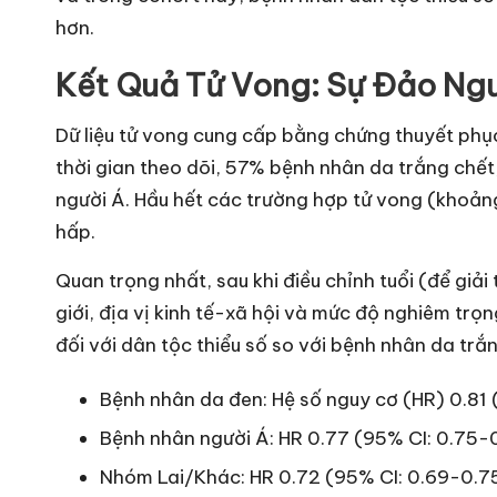
hơn.
Kết Quả Tử Vong: Sự Đảo Ng
Dữ liệu tử vong cung cấp bằng chứng thuyết phụ
thời gian theo dõi, 57% bệnh nhân da trắng chế
người Á. Hầu hết các trường hợp tử vong (khoả
hấp.
Quan trọng nhất, sau khi điều chỉnh tuổi (để giải
giới, địa vị kinh tế-xã hội và mức độ nghiêm tr
đối với dân tộc thiểu số so với bệnh nhân da trắn
Bệnh nhân da đen: Hệ số nguy cơ (HR) 0.81
Bệnh nhân người Á: HR 0.77 (95% CI: 0.75-
Nhóm Lai/Khác: HR 0.72 (95% CI: 0.69-0.7