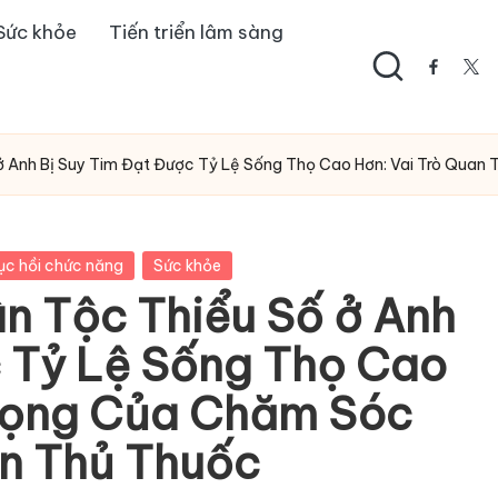
Sức khỏe
Tiến triển lâm sàng
facebo
twi
ở Anh Bị Suy Tim Đạt Được Tỷ Lệ Sống Thọ Cao Hơn: Vai Trò Qua
ục hồi chức năng
Sức khỏe
n Tộc Thiểu Số ở Anh
c Tỷ Lệ Sống Thọ Cao
Trọng Của Chăm Sóc
n Thủ Thuốc