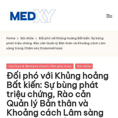
Skip
to
content
M
e
Home
Sức khỏe
Đối phó với Khủng hoảng Bất kiến: Sự bùng
phát triệu chứng, Rào cản Quản lý Bản thân và Khoảng cách Lâm
d
sàng trong Chăm sóc Endometriosis
x
y
Posted
Ob/Gyn & Women's Health/Sản phụ khoa
Sức khỏe
in
A
Đối phó với Khủng hoảng
I
Bất kiến: Sự bùng phát
triệu chứng, Rào cản
Quản lý Bản thân và
Khoảng cách Lâm sàng