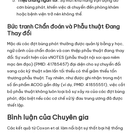
‘Triệu chứng ngăn tôi’:
Sự mất khả năng vận động do
cơn bùng phát, khiến việc di chuyển đến phòng khám
hoặc bệnh viện trở nên không thể.
Bức tranh Chẩn đoán và Phẫu thuật Đang
Thay đổi
Mặc dù các đợt bùng phát thường được quản lý bằng y học,
ngữ cảnh của chẩn đoán và can thiệp phẫu thuật đang thay
đổi. Sự xuất hiện của vNOTES (phẫu thuật nội soi qua niêm
mạc âm đạo) (PMID: 41785457) đại diện cho sự chuyển đổi
sang các kỹ thuật xâm lấn tối thiểu có thể giảm thiểu tổn
thương phẫu thuật. Tuy nhiên, như được ghi nhận trong một
số ấn phẩm ACOG gần đây (ví dụ, PMID: 41855551), việc cắt
bỏ phẫu thuật không luôn loại bỏ sự xảy ra của các đợt bùng
phát, đặc biệt nếu các cơ chế xử lý đau trung ương đã được
thiết lập.
Bình luận của Chuyên gia
Các kết quả từ Coxon et al. làm nổi bật sự thất bại hệ thống