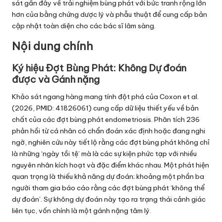
sát gần đây về trải nghiệm bùng phát với bức tranh rộng lớn
hơn của bằng chứng dược lý và phẫu thuật để cung cấp bản
cập nhật toàn diện cho các bác sĩ lâm sàng.
Nội dung chính
Ký hiệu Đợt Bùng Phát: Không Dự đoán
được và Gánh nặng
Khảo sát ngang hàng mang tính đột phá của Coxon et al.
(2026, PMID: 41826061) cung cấp dữ liệu thiết yếu về bản
chất của các đợt bùng phát endometriosis. Phân tích 236
phản hồi từ cá nhân có chẩn đoán xác định hoặc đang nghi
ngờ, nghiên cứu này tiết lộ rằng các đợt bùng phát không chỉ
là những ‘ngày tồi tệ’ mà là các sự kiện phức tạp với nhiều
nguyên nhân kích hoạt và đặc điểm khác nhau. Một phát hiện
quan trọng là thiếu khả năng dự đoán; khoảng một phần ba
người tham gia báo cáo rằng các đợt bùng phát ‘không thể
dự đoán’. Sự không dự đoán này tạo ra trạng thái cảnh giác
liên tục, vốn chính là một gánh nặng tâm lý.