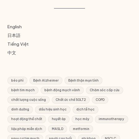
English
日本語
Tiếng Việt
中文
béo phì
Bệnh Alzheimer
Bệnh thận mạn tính
bệnh tim mạch
bệnh động mạch vành
Chăm sóc cấp cứu
chất lượng cuộc sống
Chất ức chế SGLT2
COPD
dinh dưỡng
dấu hiệu sinh học
dịch tễ học
hoạt động thể chất
huyết áp
học máy
immunotherapy
liệu pháp miễn dịch
MASLD
metformin
nguy cơ tim mạch
người cao tuổi
nhi khoa
NSCLC