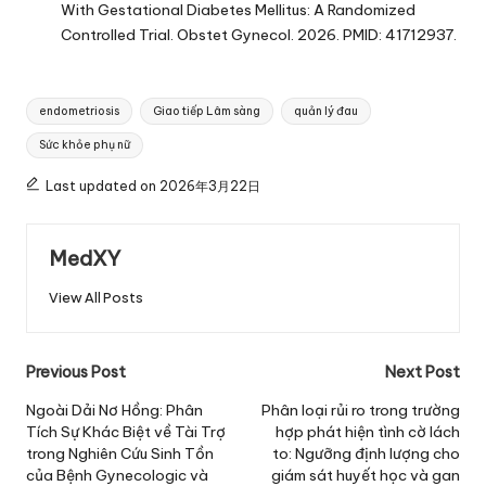
With Gestational Diabetes Mellitus: A Randomized
Controlled Trial. Obstet Gynecol. 2026. PMID: 41712937.
Tags:
endometriosis
Giao tiếp Lâm sàng
quản lý đau
Sức khỏe phụ nữ
Last updated on 2026年3月22日
MedXY
View All Posts
Post
Previous Post
Next Post
navigation
Ngoài Dải Nơ Hồng: Phân
Phân loại rủi ro trong trường
Tích Sự Khác Biệt về Tài Trợ
hợp phát hiện tình cờ lách
trong Nghiên Cứu Sinh Tồn
to: Ngưỡng định lượng cho
của Bệnh Gynecologic và
giám sát huyết học và gan