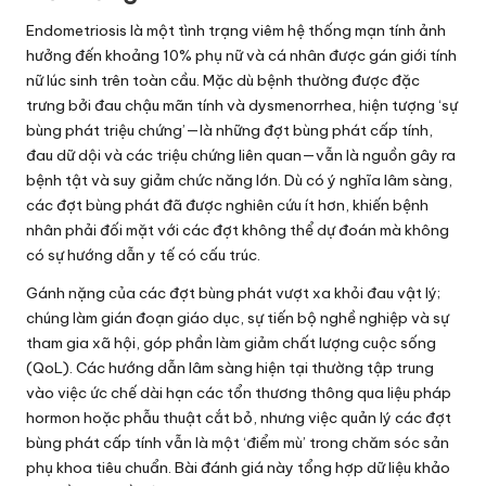
Endometriosis là một tình trạng viêm hệ thống mạn tính ảnh
hưởng đến khoảng 10% phụ nữ và cá nhân được gán giới tính
nữ lúc sinh trên toàn cầu. Mặc dù bệnh thường được đặc
trưng bởi đau chậu mãn tính và dysmenorrhea, hiện tượng ‘sự
bùng phát triệu chứng’—là những đợt bùng phát cấp tính,
đau dữ dội và các triệu chứng liên quan—vẫn là nguồn gây ra
bệnh tật và suy giảm chức năng lớn. Dù có ý nghĩa lâm sàng,
các đợt bùng phát đã được nghiên cứu ít hơn, khiến bệnh
nhân phải đối mặt với các đợt không thể dự đoán mà không
có sự hướng dẫn y tế có cấu trúc.
Gánh nặng của các đợt bùng phát vượt xa khỏi đau vật lý;
chúng làm gián đoạn giáo dục, sự tiến bộ nghề nghiệp và sự
tham gia xã hội, góp phần làm giảm chất lượng cuộc sống
(QoL). Các hướng dẫn lâm sàng hiện tại thường tập trung
vào việc ức chế dài hạn các tổn thương thông qua liệu pháp
hormon hoặc phẫu thuật cắt bỏ, nhưng việc quản lý các đợt
bùng phát cấp tính vẫn là một ‘điểm mù’ trong chăm sóc sản
phụ khoa tiêu chuẩn. Bài đánh giá này tổng hợp dữ liệu khảo