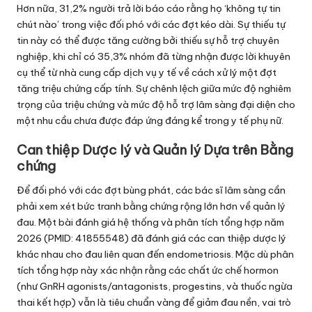
Hơn nữa, 31,2% người trả lời báo cáo rằng họ ‘không tự tin
chút nào’ trong việc đối phó với các đợt kéo dài. Sự thiếu tự
tin này có thể được tăng cường bởi thiếu sự hỗ trợ chuyên
nghiệp, khi chỉ có 35,3% nhóm đã từng nhận được lời khuyên
cụ thể từ nhà cung cấp dịch vụ y tế về cách xử lý một đợt
tăng triệu chứng cấp tính. Sự chênh lệch giữa mức độ nghiêm
trọng của triệu chứng và mức độ hỗ trợ lâm sàng đại diện cho
một nhu cầu chưa được đáp ứng đáng kể trong y tế phụ nữ.
Can thiệp Dược lý và Quản lý Dựa trên Bằng
chứng
Để đối phó với các đợt bùng phát, các bác sĩ lâm sàng cần
phải xem xét bức tranh bằng chứng rộng lớn hơn về quản lý
đau. Một bài đánh giá hệ thống và phân tích tổng hợp năm
2026 (PMID: 41855548) đã đánh giá các can thiệp dược lý
khác nhau cho đau liên quan đến endometriosis. Mặc dù phân
tích tổng hợp này xác nhận rằng các chất ức chế hormon
(như GnRH agonists/antagonists, progestins, và thuốc ngừa
thai kết hợp) vẫn là tiêu chuẩn vàng để giảm đau nền, vai trò