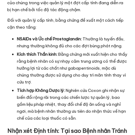
của chúng trong việc quản lý một đợt cấp tính đang diễn ra
bị hạn chế bởi tốc độ tác động chậm.
Đối với quản lý cấp tính, bằng chứng đề xuất một cách tiếp
cận theo tầng:
NSAIDs và Ức chế Prostaglandin:
Thường là tuyến đầu,
nhưng thường không đủ cho các đợt bùng phát nặng.
Kích thích Thần kinh:
Bằng chứng mới xuất hiện cho thấy
rằng bệnh nhân có sự nhạy cảm trung ương có thể được
hưởng lợi từ các chất như gabapentinoids, mặc dù
chúng thường được sử dụng cho duy trì mãn tính thay vì
cứu trợ.
Tích hợp Không Dược lý:
Nghiên cứu Coxon ghi nhận sự
biến đổi rộng rãi trong các chiến lược tự quản lý, bao
gồm liệu pháp nhiệt, thay đổi chế độ ăn uống và nghỉ
ngơi, mà bệnh nhân thường ưu tiên do nhận thức về hạn
chế của các loại thuốc có sẵn.
Nhận xét Định tính: Tại sao Bệnh nhân Tránh