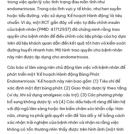
trong việc quản lý các tình trạng đau mãn tính như
endometriosis. Trong các lĩnh vực y tế khác, như hen suyễn
hoặc tiểu đường, việc sử dụng ‘Kế hoạch Hành động’ là tiêu
chuẩn. Ví dụ, một RCT gần đây về việc tự điều chỉnh insulin
của bệnh nhân (PMID: 41712937) đã chứng minh rằng trao
quyền cho bệnh nhân để điều chỉnh các liệu pháp của họ dựa
trên dữ liệu khách quan dẫn đến kết quả tốt hơn và kiểm soát
đường huyết nhanh hơn. Mô hình trao quyền cho bệnh nhân
này nên được áp dụng cho endometriosis.
Các bác sĩ lâm sàng nên chủ động làm việc với bệnh nhân để
phát triển một ‘Kế hoạch Hành động Bùng Phát
Endometriosis.’ Kế hoạch này nên bao gồm: (1) Tiêu chí để
xác định một đợt bùng phát; (2) Giao thức dược lý theo tầng
(ví dụ, khi sử dụng analgesic cứu trợ); (3) Các phương pháp
bổ sung không dược lý; và (4) Các dấu hiệu rõ ràng để liên hệ
với đội ngũ lâm sàng hoặc tìm kiếm chăm sóc khẩn cấp. Hơn
nữa, chúng ta phải giải quyết vấn đề ‘lừa dối y tế’ bằng cách
xác nhận trải nghiệm của bệnh nhân và nhận ra rằng việc
không có tổn thương nhìn thấy được trên hình ảnh (một tình