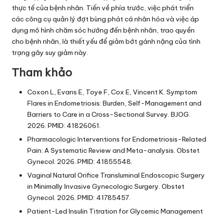
thực tế của bệnh nhân. Tiến về phía trước, việc phát triển
các công cụ quản lý đợt bùng phát cá nhân hóa và việc áp
dụng mô hình chăm sóc hướng đến bệnh nhân, trao quyền
cho bệnh nhân, là thiết yếu để giảm bớt gánh nặng của tình
trạng gây suy giảm này.
Tham khảo
Coxon L, Evans E, Toye F, Cox E, Vincent K. Symptom
Flares in Endometriosis: Burden, Self-Management and
Barriers to Care in a Cross-Sectional Survey. BJOG.
2026. PMID: 41826061.
Pharmacologic Interventions for Endometriosis-Related
Pain: A Systematic Review and Meta-analysis. Obstet
Gynecol. 2026. PMID: 41855548.
Vaginal Natural Orifice Transluminal Endoscopic Surgery
in Minimally Invasive Gynecologic Surgery. Obstet
Gynecol. 2026. PMID: 41785457.
Patient-Led Insulin Titration for Glycemic Management