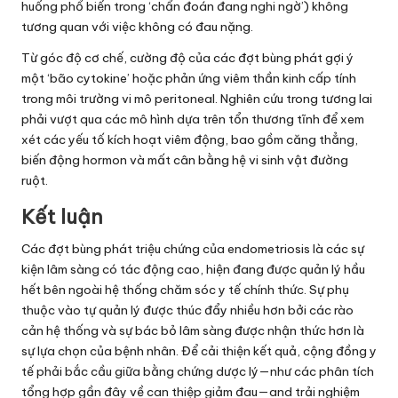
huống phổ biến trong ‘chẩn đoán đang nghi ngờ’) không
tương quan với việc không có đau nặng.
Từ góc độ cơ chế, cường độ của các đợt bùng phát gợi ý
một ‘bão cytokine’ hoặc phản ứng viêm thần kinh cấp tính
trong môi trường vi mô peritoneal. Nghiên cứu trong tương lai
phải vượt qua các mô hình dựa trên tổn thương tĩnh để xem
xét các yếu tố kích hoạt viêm động, bao gồm căng thẳng,
biến động hormon và mất cân bằng hệ vi sinh vật đường
ruột.
Kết luận
Các đợt bùng phát triệu chứng của endometriosis là các sự
kiện lâm sàng có tác động cao, hiện đang được quản lý hầu
hết bên ngoài hệ thống chăm sóc y tế chính thức. Sự phụ
thuộc vào tự quản lý được thúc đẩy nhiều hơn bởi các rào
cản hệ thống và sự bác bỏ lâm sàng được nhận thức hơn là
sự lựa chọn của bệnh nhân. Để cải thiện kết quả, cộng đồng y
tế phải bắc cầu giữa bằng chứng dược lý—như các phân tích
tổng hợp gần đây về can thiệp giảm đau—and trải nghiệm