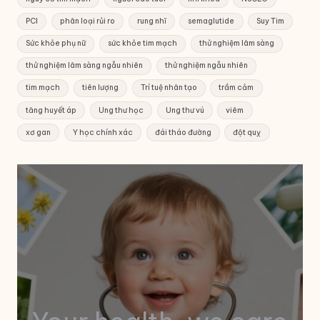
PCI
phân loại rủi ro
rung nhĩ
semaglutide
Suy Tim
Sức khỏe phụ nữ
sức khỏe tim mạch
thử nghiệm lâm sàng
thử nghiệm lâm sàng ngẫu nhiên
thử nghiệm ngẫu nhiên
tim mạch
tiên lượng
Trí tuệ nhân tạo
trầm cảm
tăng huyết áp
Ung thư học
Ung thư vú
viêm
xơ gan
Y học chính xác
đái tháo đường
đột quỵ