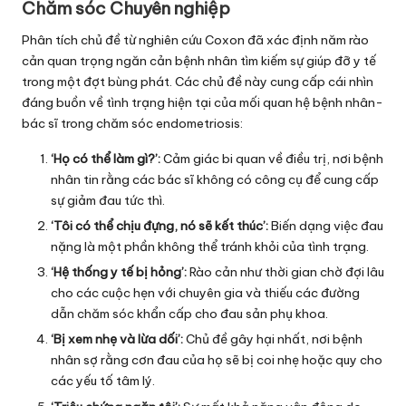
Chăm sóc Chuyên nghiệp
Phân tích chủ đề từ nghiên cứu Coxon đã xác định năm rào
cản quan trọng ngăn cản bệnh nhân tìm kiếm sự giúp đỡ y tế
trong một đợt bùng phát. Các chủ đề này cung cấp cái nhìn
đáng buồn về tình trạng hiện tại của mối quan hệ bệnh nhân-
bác sĩ trong chăm sóc endometriosis:
‘Họ có thể làm gì?’:
Cảm giác bi quan về điều trị, nơi bệnh
nhân tin rằng các bác sĩ không có công cụ để cung cấp
sự giảm đau tức thì.
‘Tôi có thể chịu đựng, nó sẽ kết thúc’:
Biến dạng việc đau
nặng là một phần không thể tránh khỏi của tình trạng.
‘Hệ thống y tế bị hỏng’:
Rào cản như thời gian chờ đợi lâu
cho các cuộc hẹn với chuyên gia và thiếu các đường
dẫn chăm sóc khẩn cấp cho đau sản phụ khoa.
‘Bị xem nhẹ và lừa dối’:
Chủ đề gây hại nhất, nơi bệnh
nhân sợ rằng cơn đau của họ sẽ bị coi nhẹ hoặc quy cho
các yếu tố tâm lý.