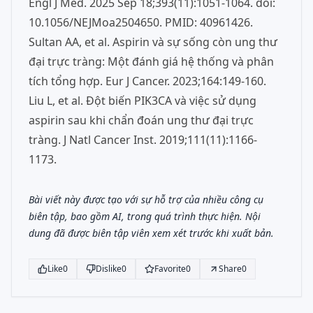
Engl J Med. 2025 Sep 18;393(11):1051-1064. doi:
10.1056/NEJMoa2504650. PMID: 40961426.
Sultan AA, et al. Aspirin và sự sống còn ung thư
đại trực tràng: Một đánh giá hệ thống và phân
tích tổng hợp. Eur J Cancer. 2023;164:149-160.
Liu L, et al. Đột biến PIK3CA và việc sử dụng
aspirin sau khi chẩn đoán ung thư đại trực
tràng. J Natl Cancer Inst. 2019;111(11):1166-
1173.
Bài viết này được tạo với sự hỗ trợ của nhiều công cụ
biên tập, bao gồm AI, trong quá trình thực hiện. Nội
dung đã được biên tập viên xem xét trước khi xuất bản.
Like
0
Dislike
0
Favorite
0
Share
0