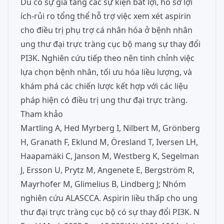
Dù có sự gia tăng các sự kiện bất lợi, hồ sơ lợi
ích-rủi ro tổng thể hỗ trợ việc xem xét aspirin
cho điều trị phụ trợ cá nhân hóa ở bệnh nhân
ung thư đại trực tràng cục bộ mang sự thay đổi
PI3K. Nghiên cứu tiếp theo nên tinh chỉnh việc
lựa chọn bệnh nhân, tối ưu hóa liều lượng, và
khám phá các chiến lược kết hợp với các liệu
pháp hiện có điều trị ung thư đại trực tràng.
Tham khảo
Martling A, Hed Myrberg I, Nilbert M, Grönberg
H, Granath F, Eklund M, Öresland T, Iversen LH,
Haapamäki C, Janson M, Westberg K, Segelman
J, Ersson U, Prytz M, Angenete E, Bergström R,
Mayrhofer M, Glimelius B, Lindberg J; Nhóm
nghiên cứu ALASCCA. Aspirin liều thấp cho ung
thư đại trực tràng cục bộ có sự thay đổi PI3K. N