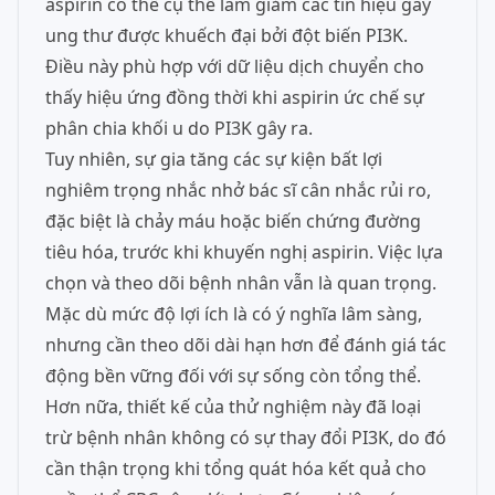
aspirin có thể cụ thể làm giảm các tín hiệu gây
ung thư được khuếch đại bởi đột biến PI3K.
Điều này phù hợp với dữ liệu dịch chuyển cho
thấy hiệu ứng đồng thời khi aspirin ức chế sự
phân chia khối u do PI3K gây ra.
Tuy nhiên, sự gia tăng các sự kiện bất lợi
nghiêm trọng nhắc nhở bác sĩ cân nhắc rủi ro,
đặc biệt là chảy máu hoặc biến chứng đường
tiêu hóa, trước khi khuyến nghị aspirin. Việc lựa
chọn và theo dõi bệnh nhân vẫn là quan trọng.
Mặc dù mức độ lợi ích là có ý nghĩa lâm sàng,
nhưng cần theo dõi dài hạn hơn để đánh giá tác
động bền vững đối với sự sống còn tổng thể.
Hơn nữa, thiết kế của thử nghiệm này đã loại
trừ bệnh nhân không có sự thay đổi PI3K, do đó
cần thận trọng khi tổng quát hóa kết quả cho