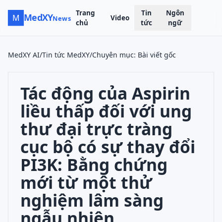
Trang
Tin
Ngôn
MedXY
M
Video
News
chủ
tức
ngữ
MedXY AI
/
Tin tức MedXY
/
Chuyên mục
:
Bài viết gốc
Tác động của Aspirin
liều thấp đối với ung
thư đại trực tràng
cục bộ có sự thay đổi
PI3K: Bằng chứng
mới từ một thử
nghiệm lâm sàng
ngẫu nhiên