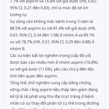
7.7% với aspirin và 16.8% với giả dược (HR, 0.42;
95% CI, 0.21 đến 0.83), chỉ ra mức độ lợi ích
tương tự.
Sự sống còn không mắc bệnh trong 3 năm là
88.5% với aspirin so với 81.4% với giả dược (HR,
0.61; 95% CI, 0.34 đến 1.08) ở nhóm A và 89.1%
so với 78.7% (HR, 0.51; 95% CI, 0.29 đến 0.88) ở
nhóm B.
Các sự kiện bất lợi nghiêm trọng (cấp độ ≥3)
được báo cáo nhiều hơn ở nhóm aspirin (16.8%)
so với giả dược (11.6%), yêu cầu chú ý đến độc
tính liên quan đến aspirin.
Tổng thể, thử nghiệm cung cấp bằng chứng
vững chắc rằng aspirin liều thấp làm giảm đáng
kể tỷ lệ tái phát ung thư đại trực tràng ở bệnh
nhân có sự thay đổi phân tử cụ thể trong đường