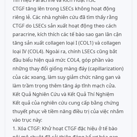
Tín Hiệu Paracrine và Kích Hoạt HSC
CTGF tăng lên trong LSECs không hoạt động
riêng lẻ. Các nhà nghiên cứu đã tìm thấy rằng
CTGF do LSECs sản xuất hoạt động theo cách
paracrine, kích thích các tế bào sao gan lân cận
tăng sản xuất collagen loại I (COL1) và collagen
loại IV (COL4). Ngoài ra, chính LSECs cũng bắt
đầu biểu hiện quá mức COL4, góp phần vào
những thay đổi giống màng đáy (capillarization)
của các xoang, làm suy giảm chức năng gan và
làm trầm trọng thêm tăng áp tĩnh mạch cửa.
Kết Quả Nghiên Cứu và Kết Quả Thí Nghiệm
Kết quả của nghiên cứu cung cấp bằng chứng
thuyết phục về tiềm năng điều trị của việc nhắm
vào trục này:
1. Xóa CTGF: Khử hoạt CTGF đặc hiệu ở tế bào