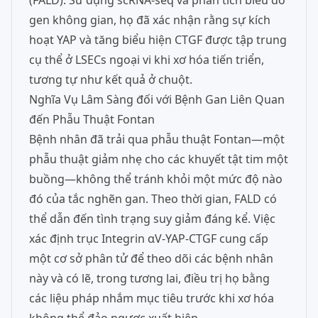
(FALD). Sử dụng scRNA-seq và phân tích biểu đồ
gen không gian, họ đã xác nhận rằng sự kích
hoạt YAP và tăng biểu hiện CTGF được tập trung
cụ thể ở LSECs ngoại vi khi xơ hóa tiến triển,
tương tự như kết quả ở chuột.
Nghĩa Vụ Lâm Sàng đối với Bệnh Gan Liên Quan
đến Phẫu Thuật Fontan
Bệnh nhân đã trải qua phẫu thuật Fontan—một
phẫu thuật giảm nhẹ cho các khuyết tật tim một
buồng—không thể tránh khỏi một mức độ nào
đó của tắc nghẽn gan. Theo thời gian, FALD có
thể dẫn đến tình trạng suy giảm đáng kể. Việc
xác định trục Integrin αV-YAP-CTGF cung cấp
một cơ sở phân tử để theo dõi các bệnh nhân
này và có lẽ, trong tương lai, điều trị họ bằng
các liệu pháp nhắm mục tiêu trước khi xơ hóa