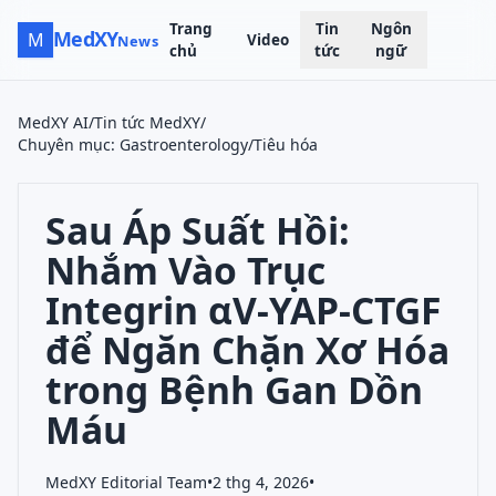
Trang
Tin
Ngôn
MedXY
M
Video
News
chủ
tức
ngữ
MedXY AI
/
Tin tức MedXY
/
Chuyên mục
:
Gastroenterology/Tiêu hóa
Sau Áp Suất Hồi:
Nhắm Vào Trục
Integrin αV-YAP-CTGF
để Ngăn Chặn Xơ Hóa
trong Bệnh Gan Dồn
Máu
MedXY Editorial Team
•
2 thg 4, 2026
•