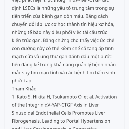
Việc phát hiện trục Integrin αV-YAP-CTGF xác
định LSECs là những yếu tố trung tâm trong sự
tiến triển của bệnh gan dồn máu. Bằng cách
chuyển đổi áp lực cơ học thành tín hiệu xơ hóa,
những tế bào này điều phối việc tái cấu trúc
kiến trúc gan. Bằng chứng cho thấy việc ức chế
con đường này có thể kiềm chế cả tăng áp tĩnh
mạch cửa và ung thư gan đánh dấu một bước
tiến đáng kể trong khả năng quản lý bệnh nhân
mắc suy tim mạn tính và các bệnh tim bẩm sinh
phức tạp.
Tham Khảo
1. Kato S, Hikita H, Tsukamoto O, et al. Activation
of the Integrin αV-YAP-CTGF Axis in Liver
Sinusoidal Endothelial Cells Promotes Liver
Fibrogenesis, Leading to Portal Hypertension