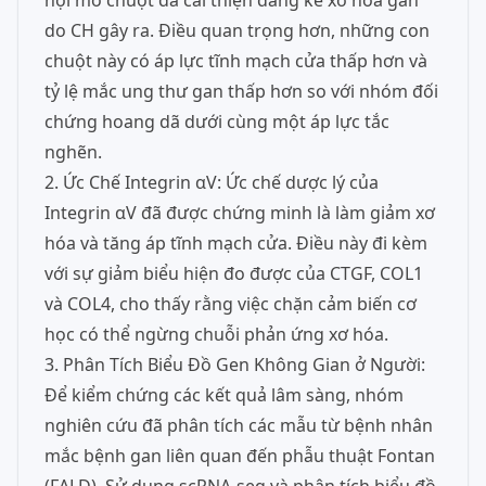
nội mô chuột đã cải thiện đáng kể xơ hóa gan
do CH gây ra. Điều quan trọng hơn, những con
chuột này có áp lực tĩnh mạch cửa thấp hơn và
tỷ lệ mắc ung thư gan thấp hơn so với nhóm đối
chứng hoang dã dưới cùng một áp lực tắc
nghẽn.
2. Ức Chế Integrin αV: Ức chế dược lý của
Integrin αV đã được chứng minh là làm giảm xơ
hóa và tăng áp tĩnh mạch cửa. Điều này đi kèm
với sự giảm biểu hiện đo được của CTGF, COL1
và COL4, cho thấy rằng việc chặn cảm biến cơ
học có thể ngừng chuỗi phản ứng xơ hóa.
3. Phân Tích Biểu Đồ Gen Không Gian ở Người:
Để kiểm chứng các kết quả lâm sàng, nhóm
nghiên cứu đã phân tích các mẫu từ bệnh nhân
mắc bệnh gan liên quan đến phẫu thuật Fontan