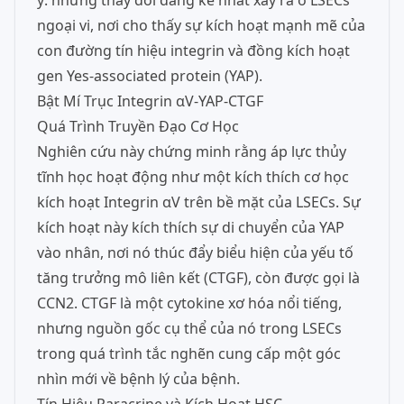
ý: những thay đổi đáng kể nhất xảy ra ở LSECs
ngoại vi, nơi cho thấy sự kích hoạt mạnh mẽ của
con đường tín hiệu integrin và đồng kích hoạt
gen Yes-associated protein (YAP).
Bật Mí Trục Integrin αV-YAP-CTGF
Quá Trình Truyền Đạo Cơ Học
Nghiên cứu này chứng minh rằng áp lực thủy
tĩnh học hoạt động như một kích thích cơ học
kích hoạt Integrin αV trên bề mặt của LSECs. Sự
kích hoạt này kích thích sự di chuyển của YAP
vào nhân, nơi nó thúc đẩy biểu hiện của yếu tố
tăng trưởng mô liên kết (CTGF), còn được gọi là
CCN2. CTGF là một cytokine xơ hóa nổi tiếng,
nhưng nguồn gốc cụ thể của nó trong LSECs
trong quá trình tắc nghẽn cung cấp một góc
nhìn mới về bệnh lý của bệnh.