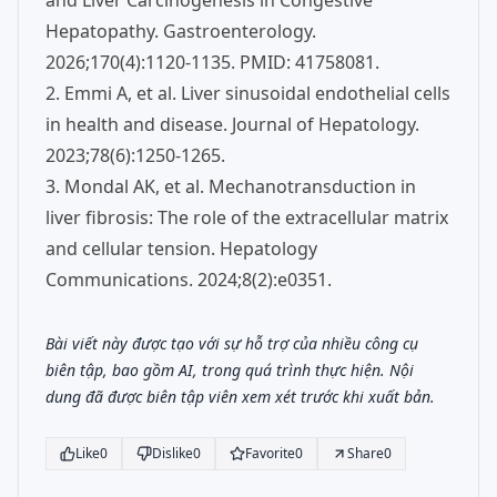
and Liver Carcinogenesis in Congestive
Hepatopathy. Gastroenterology.
2026;170(4):1120-1135. PMID: 41758081.
2. Emmi A, et al. Liver sinusoidal endothelial cells
in health and disease. Journal of Hepatology.
2023;78(6):1250-1265.
3. Mondal AK, et al. Mechanotransduction in
liver fibrosis: The role of the extracellular matrix
and cellular tension. Hepatology
Communications. 2024;8(2):e0351.
Bài viết này được tạo với sự hỗ trợ của nhiều công cụ
biên tập, bao gồm AI, trong quá trình thực hiện. Nội
dung đã được biên tập viên xem xét trước khi xuất bản.
Like
0
Dislike
0
Favorite
0
Share
0