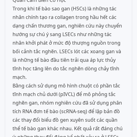
Quan Cảm Biến Cơ Học
Trong khi tế bào sao gan (HSCs) là những tác
nhân chính tạo ra collagen trong hầu hết các
dạng chấn thương gan, nghiên cứu này chuyển
hướng sự chú ý sang LSECs như những tác
nhân khởi phát ở mức độ thượng nguồn trong
bối cảnh tắc nghẽn. LSECs lót các xoang gan và
là những tế bào đầu tiên trải qua áp lực thủy
tĩnh học tăng lên do tắc nghẽn dòng chảy tĩnh
mạch.
Bằng cách sử dụng mô hình chuột có phần tắc
tĩnh mạch chủ dưới (pIVCL) để mô phỏng tắc
nghẽn gan, nhóm nghiên cứu đã sử dụng phân
tích RNA đơn tế bào (scRNA-seq) để lập bản đồ
các thay đổi biểu đồ gen xuyên suốt các quần
thể tế bào gan khác nhau. Kết quả rất đáng chú