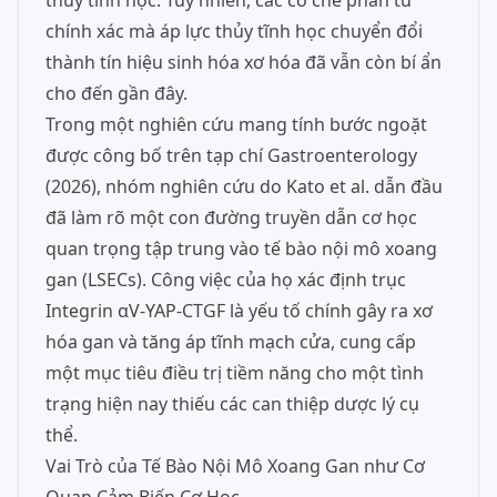
thủy tĩnh học. Tuy nhiên, các cơ chế phân tử
chính xác mà áp lực thủy tĩnh học chuyển đổi
thành tín hiệu sinh hóa xơ hóa đã vẫn còn bí ẩn
cho đến gần đây.
Trong một nghiên cứu mang tính bước ngoặt
được công bố trên tạp chí Gastroenterology
(2026), nhóm nghiên cứu do Kato et al. dẫn đầu
đã làm rõ một con đường truyền dẫn cơ học
quan trọng tập trung vào tế bào nội mô xoang
gan (LSECs). Công việc của họ xác định trục
Integrin αV-YAP-CTGF là yếu tố chính gây ra xơ
hóa gan và tăng áp tĩnh mạch cửa, cung cấp
một mục tiêu điều trị tiềm năng cho một tình
trạng hiện nay thiếu các can thiệp dược lý cụ
thể.
Vai Trò của Tế Bào Nội Mô Xoang Gan như Cơ