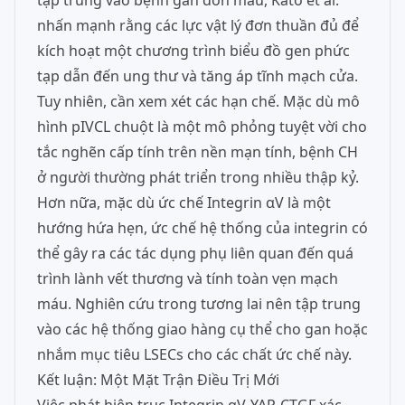
tập trung vào bệnh gan dồn máu, Kato et al.
nhấn mạnh rằng các lực vật lý đơn thuần đủ để
kích hoạt một chương trình biểu đồ gen phức
tạp dẫn đến ung thư và tăng áp tĩnh mạch cửa.
Tuy nhiên, cần xem xét các hạn chế. Mặc dù mô
hình pIVCL chuột là một mô phỏng tuyệt vời cho
tắc nghẽn cấp tính trên nền mạn tính, bệnh CH
ở người thường phát triển trong nhiều thập kỷ.
Hơn nữa, mặc dù ức chế Integrin αV là một
hướng hứa hẹn, ức chế hệ thống của integrin có
thể gây ra các tác dụng phụ liên quan đến quá
trình lành vết thương và tính toàn vẹn mạch
máu. Nghiên cứu trong tương lai nên tập trung
vào các hệ thống giao hàng cụ thể cho gan hoặc
nhắm mục tiêu LSECs cho các chất ức chế này.
Kết luận: Một Mặt Trận Điều Trị Mới