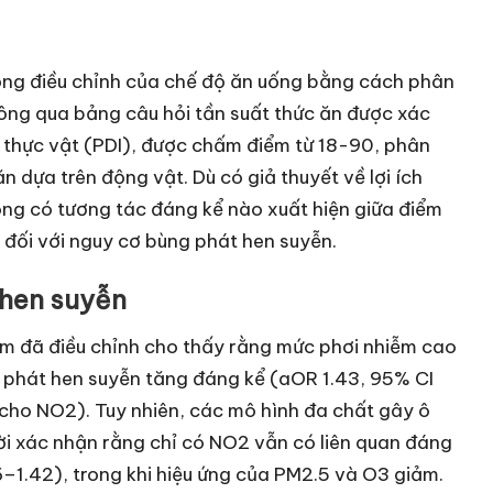
ộng điều chỉnh của chế độ ăn uống bằng cách phân
thông qua bảng câu hỏi tần suất thức ăn được xác
 thực vật (PDI), được chấm điểm từ 18-90, phân
n dựa trên động vật. Dù có giả thuyết về lợi ích
ông có tương tác đáng kể nào xuất hiện giữa điểm
 đối với nguy cơ bùng phát hen suyễn.
 hen suyễn
iễm đã điều chỉnh cho thấy rằng mức phơi nhiễm cao
 phát hen suyễn tăng đáng kể (aOR 1.43, 95% CI
 cho NO2). Tuy nhiên, các mô hình đa chất gây ô
ời xác nhận rằng chỉ có NO2 vẫn có liên quan đáng
–1.42), trong khi hiệu ứng của PM2.5 và O3 giảm.