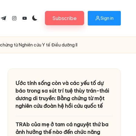
Subscribe
Sign in
ok.com
tter.com
t.me
instagram.com
youtube.com
chứng từ Nghiên cứu Y tế Điều dưỡng II
Ước tính sống còn và các yếu tố dự
báo trong sa sút trí tuệ thùy trán-thái
dương di truyền: Bằng chứng từ một
nghiên cứu đoàn hệ hồi cứu quốc tế
TRAb của mẹ ở tam cá nguyệt thứ ba
ảnh hưởng thế nào đến chức năng