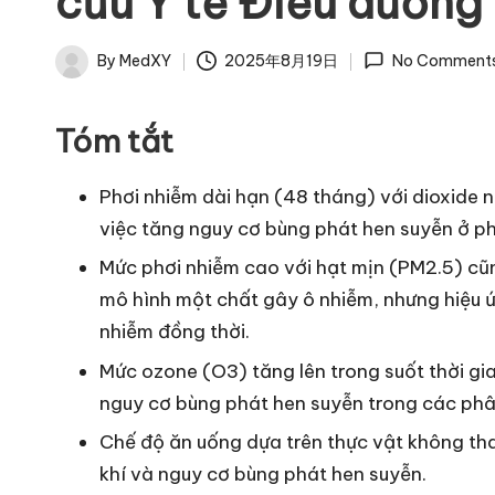
cứu Y tế Điều dưỡng I
By
MedXY
2025年8月19日
No Comment
Posted
by
Tóm tắt
Phơi nhiễm dài hạn (48 tháng) với dioxide n
việc tăng nguy cơ bùng phát hen suyễn ở ph
Mức phơi nhiễm cao với hạt mịn (PM2.5) cũ
mô hình một chất gây ô nhiễm, nhưng hiệu ứ
nhiễm đồng thời.
Mức ozone (O3) tăng lên trong suốt thời gi
nguy cơ bùng phát hen suyễn trong các phân
Chế độ ăn uống dựa trên thực vật không th
khí và nguy cơ bùng phát hen suyễn.