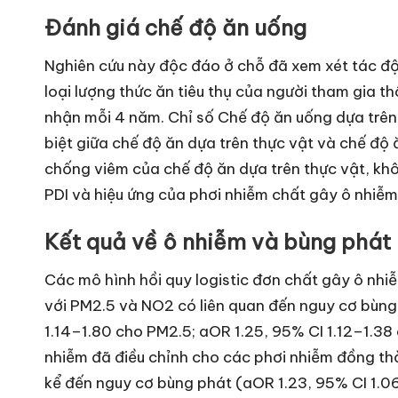
Đánh giá chế độ ăn uống
Nghiên cứu này độc đáo ở chỗ đã xem xét tác đ
loại lượng thức ăn tiêu thụ của người tham gia 
nhận mỗi 4 năm. Chỉ số Chế độ ăn uống dựa trên
biệt giữa chế độ ăn dựa trên thực vật và chế độ ă
chống viêm của chế độ ăn dựa trên thực vật, kh
PDI và hiệu ứng của phơi nhiễm chất gây ô nhiễm
Kết quả về ô nhiễm và bùng phát
Các mô hình hồi quy logistic đơn chất gây ô nh
với PM2.5 và NO2 có liên quan đến nguy cơ bùng
1.14–1.80 cho PM2.5; aOR 1.25, 95% CI 1.12–1.38
nhiễm đã điều chỉnh cho các phơi nhiễm đồng th
kể đến nguy cơ bùng phát (aOR 1.23, 95% CI 1.06