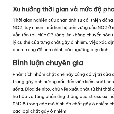
Xu hướng thời gian và mức độ phơ
Thời gian nghiên cứu phản ánh sự cải thiện đáng
NO2, tuy nhiên, mối liên hệ bền vững của NO2 ở 
vẫn tồn tại. Mức O3 tăng lên không chuyển hóa 
lý cụ thể của từng chất gây ô nhiễm. Việc xác đị
quan trọng để tinh chỉnh các ngưỡng quy định.
Bình luận chuyên gia
Phân tích nhóm chặt chẽ này củng cố vị trí của
trọng gây ảnh hưởng xấu đến việc kiểm soát hen 
uống. Dioxide nitơ, chủ yếu xuất phát từ khí thả
hô hấp và tăng phản ứng thông qua stress oxi hó
PM2.5 trong các mô hình đa chất gây ô nhiễm c
các loại chất gây ô nhiễm.