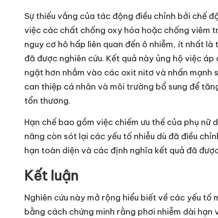
Sự thiếu vắng của tác động điều chỉnh bởi chế độ
việc các chất chống oxy hóa hoặc chống viêm tr
nguy cơ hô hấp liên quan đến ô nhiễm, ít nhất là
đã được nghiên cứu. Kết quả này ủng hộ việc áp
ngặt hơn nhắm vào các oxit nitơ và nhấn mạnh 
can thiệp cá nhân và môi trường bổ sung để tăn
tổn thương.
Hạn chế bao gồm việc chiếm ưu thế của phụ nữ d
năng còn sót lại các yếu tố nhiễu dù đã điều chỉn
hạn toàn diện và các định nghĩa kết quả đã đượ
Kết luận
Nghiên cứu này mở rộng hiểu biết về các yếu tố 
bằng cách chứng minh rằng phơi nhiễm dài hạn vớ