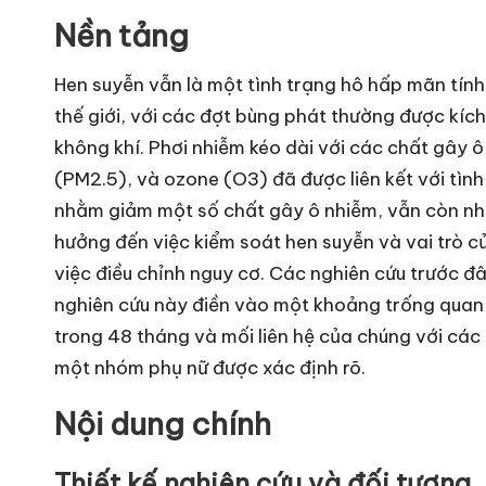
Nền tảng
Hen suyễn vẫn là một tình trạng hô hấp mãn tính
thế giới, với các đợt bùng phát thường được kíc
không khí. Phơi nhiễm kéo dài với các chất gây ô
(PM2.5), và ozone (O3) đã được liên kết với tìn
nhằm giảm một số chất gây ô nhiễm, vẫn còn nh
hưởng đến việc kiểm soát hen suyễn và vai trò c
việc điều chỉnh nguy cơ. Các nghiên cứu trước đ
nghiên cứu này điền vào một khoảng trống quan
trong 48 tháng và mối liên hệ của chúng với các
một nhóm phụ nữ được xác định rõ.
Nội dung chính
Thiết kế nghiên cứu và đối tượng