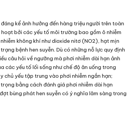
 đáng kể ảnh hưởng đến hàng triệu người trên toàn
h hoạt bởi các yếu tố môi trường bao gồm ô nhiễm
 nhiễm không khí như dioxide nitơ (NO2), hạt mịn
h trạng bệnh hen suyễn. Dù có những nỗ lực quy định
iều câu hỏi về ngưỡng mà phơi nhiễm dài hạn ảnh
ủa các yếu tố lối sống như chế độ ăn uống trong
ây chủ yếu tập trung vào phơi nhiễm ngắn hạn;
 trọng bằng cách đánh giá phơi nhiễm dài hạn
 đợt bùng phát hen suyễn có ý nghĩa lâm sàng trong