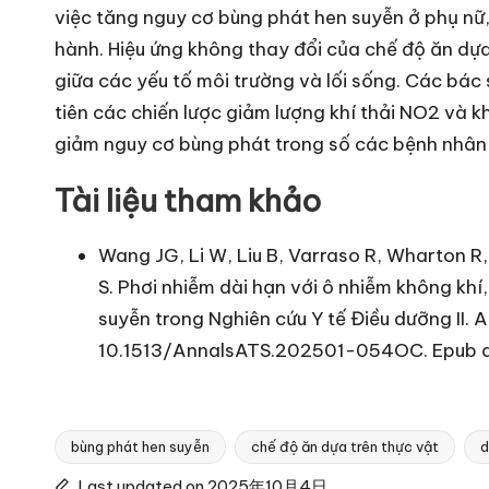
việc tăng nguy cơ bùng phát hen suyễn ở phụ nữ,
hành. Hiệu ứng không thay đổi của chế độ ăn dựa
giữa các yếu tố môi trường và lối sống. Các bác
tiên các chiến lược giảm lượng khí thải NO2 và
giảm nguy cơ bùng phát trong số các bệnh nhân 
Tài liệu tham khảo
Wang JG, Li W, Liu B, Varraso R, Wharton R
S. Phơi nhiễm dài hạn với ô nhiễm không khí
suyễn trong Nghiên cứu Y tế Điều dưỡng II.
10.1513/AnnalsATS.202501-054OC. Epub ah
bùng phát hen suyễn
chế độ ăn dựa trên thực vật
d
Tags:
Last updated on 2025年10月4日