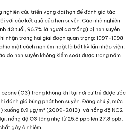
g nghiên cứu triển vọng dài hạn để đánh giá tác
ối với các kết quả của hen suyễn. Các nhà nghiên
ình 43 tuổi, 96.7% là người da trắng) bị hen suyễn
hi nhận trong hai giai đoạn quan trọng: 1997-1998
hĩa một cách nghiêm ngặt là bất kỳ lần nhập viện,
ào do hen suyễn không kiểm soát được trong năm
 ozone (O3) trong không khí tại nơi cư trú được ước
khi đánh giá bùng phát hen suyễn. Đáng chú ý, mức
97) xuống 8.9 μg/m³ (2009-2013), và nồng độ NO2
ại, nồng độ O3 tăng nhẹ từ 25.5 ppb lên 27.8 ppb,
chất gây ô nhiễm.