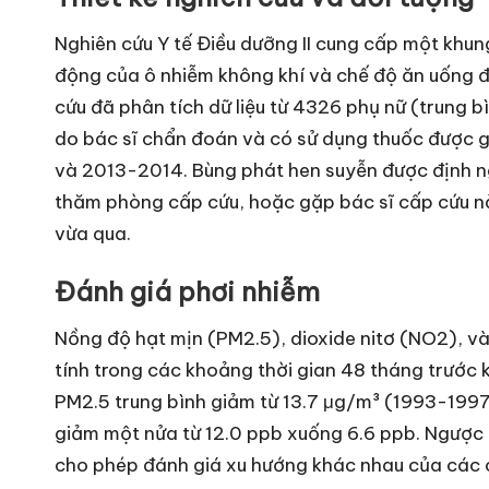
Nghiên cứu Y tế Điều dưỡng II cung cấp một khun
động của ô nhiễm không khí và chế độ ăn uống đ
cứu đã phân tích dữ liệu từ 4326 phụ nữ (trung b
do bác sĩ chẩn đoán và có sử dụng thuốc được g
và 2013-2014. Bùng phát hen suyễn được định ng
thăm phòng cấp cứu, hoặc gặp bác sĩ cấp cứu n
vừa qua.
Đánh giá phơi nhiễm
Nồng độ hạt mịn (PM2.5), dioxide nitơ (NO2), và
tính trong các khoảng thời gian 48 tháng trước 
PM2.5 trung bình giảm từ 13.7 μg/m³ (1993-19
giảm một nửa từ 12.0 ppb xuống 6.6 ppb. Ngược l
cho phép đánh giá xu hướng khác nhau của các 