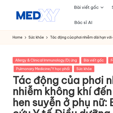
Bài viết gốc
Skip
to
Bác sĩ AI
M
content
e
Home
Sức khỏe
Tác động của phơi nhiễm dài hạn với 
d
x
Posted
Allergy & Clinical Immunology/Dị ứng
Bài viết gốc
F
in
Pulmonary Medicine/Y học phổi
Sức khỏe
y
Tác động của phơi n
A
nhiễm không khí đến
I
hen suyễn ở phụ nữ: