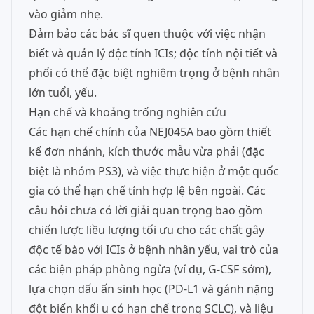
vào giảm nhẹ.
Đảm bảo các bác sĩ quen thuộc với việc nhận
biết và quản lý độc tính ICIs; độc tính nội tiết và
phổi có thể đặc biệt nghiêm trọng ở bệnh nhân
lớn tuổi, yếu.
Hạn chế và khoảng trống nghiên cứu
Các hạn chế chính của NEJ045A bao gồm thiết
kế đơn nhánh, kích thước mẫu vừa phải (đặc
biệt là nhóm PS3), và việc thực hiện ở một quốc
gia có thể hạn chế tính hợp lệ bên ngoài. Các
câu hỏi chưa có lời giải quan trọng bao gồm
chiến lược liều lượng tối ưu cho các chất gây
độc tế bào với ICIs ở bệnh nhân yếu, vai trò của
các biện pháp phòng ngừa (ví dụ, G-CSF sớm),
lựa chọn dấu ấn sinh học (PD-L1 và gánh nặng
đột biến khối u có hạn chế trong SCLC), và liệu