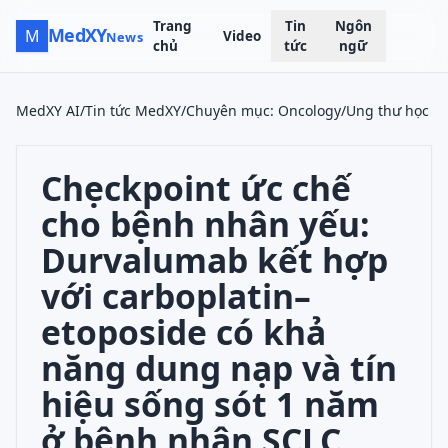
Trang
Tin
Ngôn
MedXY
M
Video
News
chủ
tức
ngữ
MedXY AI
/
Tin tức MedXY
/
Chuyên mục
:
Oncology/Ung thư học
Chẹckpoint ức chế
cho bệnh nhân yếu:
Durvalumab kết hợp
với carboplatin–
etoposide có khả
năng dung nạp và tín
hiệu sống sót 1 năm
ở bệnh nhân SCLC