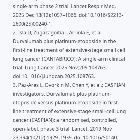
single-arm phase 2 trial. Lancet Respir Med.
2025 Dec;13(12):1057–1066. doi:10.1016/S2213-
2600(25)00240-1.
2. Isla D, Zugazagoitia J, Arriola E, et al.
Durvalumab plus platinum-etoposide in the
first-line treatment of extensive-stage small cell
lung cancer (CANTABRICO): A single-arm clinical
trial. Lung Cancer. 2025 Nov;209:108763.
doi:10.1016/j.lungcan.2025.108763.
3. Paz-Ares L, Dvorkin M, Chen Y, et al.; CASPIAN
investigators. Durvalumab plus platinum-
etoposide versus platinum-etoposide in first-
line treatment of extensive-stage small-cell lung
cancer (CASPIAN): a randomised, controlled,
open-label, phase 3 trial. Lancet. 2019 Nov
23;394(10212):1929–1939. doi:10.1016/S0140-