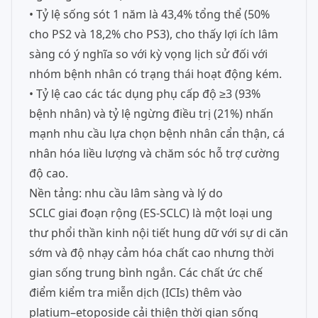
• Tỷ lệ sống sót 1 năm là 43,4% tổng thể (50%
cho PS2 và 18,2% cho PS3), cho thấy lợi ích lâm
sàng có ý nghĩa so với kỳ vọng lịch sử đối với
nhóm bệnh nhân có trạng thái hoạt động kém.
• Tỷ lệ cao các tác dụng phụ cấp độ ≥3 (93%
bệnh nhân) và tỷ lệ ngừng điều trị (21%) nhấn
mạnh nhu cầu lựa chọn bệnh nhân cẩn thận, cá
nhân hóa liều lượng và chăm sóc hỗ trợ cường
độ cao.
Nền tảng: nhu cầu lâm sàng và lý do
SCLC giai đoạn rộng (ES-SCLC) là một loại ung
thư phổi thần kinh nội tiết hung dữ với sự di căn
sớm và độ nhạy cảm hóa chất cao nhưng thời
gian sống trung bình ngắn. Các chất ức chế
điểm kiểm tra miễn dịch (ICIs) thêm vào
platium–etoposide cải thiện thời gian sống