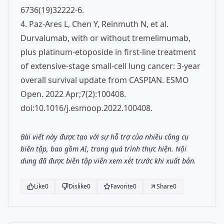
6736(19)32222-6.
4. Paz-Ares L, Chen Y, Reinmuth N, et al.
Durvalumab, with or without tremelimumab,
plus platinum-etoposide in first-line treatment
of extensive-stage small-cell lung cancer: 3-year
overall survival update from CASPIAN. ESMO
Open. 2022 Apr;7(2):100408.
doi:10.1016/j.esmoop.2022.100408.
Bài viết này được tạo với sự hỗ trợ của nhiều công cụ
biên tập, bao gồm AI, trong quá trình thực hiện. Nội
dung đã được biên tập viên xem xét trước khi xuất bản.
Like
0
Dislike
0
Favorite
0
Share
0