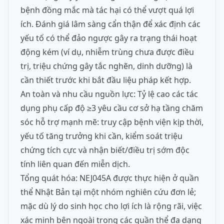
bệnh đồng mắc mà tác hại có thể vượt quá lợi
ích. Đánh giá lâm sàng cẩn thận để xác định các
yếu tố có thể đảo ngược gây ra trạng thái hoạt
động kém (ví dụ, nhiễm trùng chưa được điều
trị, triệu chứng gây tắc nghẽn, dinh dưỡng) là
cần thiết trước khi bắt đầu liệu pháp kết hợp.
An toàn và nhu cầu nguồn lực: Tỷ lệ cao các tác
dụng phụ cấp độ ≥3 yêu cầu cơ sở hạ tầng chăm
sóc hỗ trợ mạnh mẽ: truy cập bệnh viện kịp thời,
yếu tố tăng trưởng khi cần, kiểm soát triệu
chứng tích cực và nhận biết/điều trị sớm độc
tính liên quan đến miễn dịch.
Tổng quát hóa: NEJ045A được thực hiện ở quần
thể Nhật Bản tại một nhóm nghiên cứu đơn lẻ;
mặc dù lý do sinh học cho lợi ích là rộng rãi, việc
xác minh bên ngoài trong các quần thể đa dạng