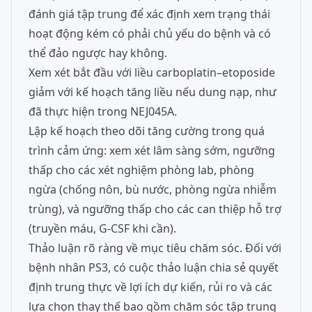
đánh giá tập trung để xác định xem trạng thái
hoạt động kém có phải chủ yếu do bệnh và có
thể đảo ngược hay không.
Xem xét bắt đầu với liều carboplatin–etoposide
giảm với kế hoạch tăng liều nếu dung nạp, như
đã thực hiện trong NEJ045A.
Lập kế hoạch theo dõi tăng cường trong quá
trình cảm ứng: xem xét lâm sàng sớm, ngưỡng
thấp cho các xét nghiệm phòng lab, phòng
ngừa (chống nôn, bù nước, phòng ngừa nhiễm
trùng), và ngưỡng thấp cho các can thiệp hỗ trợ
(truyền máu, G-CSF khi cần).
Thảo luận rõ ràng về mục tiêu chăm sóc. Đối với
bệnh nhân PS3, có cuộc thảo luận chia sẻ quyết
định trung thực về lợi ích dự kiến, rủi ro và các
lựa chọn thay thế bao gồm chăm sóc tập trung