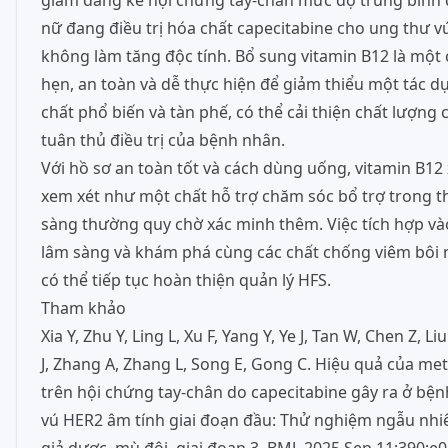
giảm đáng kể hội chứng tay-chân mức độ trung bình
nữ đang điều trị hóa chất capecitabine cho ung thư vú
không làm tăng độc tính. Bổ sung vitamin B12 là một 
hẹn, an toàn và dễ thực hiện để giảm thiểu một tác 
chất phổ biến và tàn phế, có thể cải thiện chất lượng
tuân thủ điều trị của bệnh nhân.
Với hồ sơ an toàn tốt và cách dùng uống, vitamin B1
xem xét như một chất hỗ trợ chăm sóc bổ trợ trong 
sàng thường quy chờ xác minh thêm. Việc tích hợp v
lâm sàng và khám phá cùng các chất chống viêm bôi 
có thể tiếp tục hoàn thiện quản lý HFS.
Tham khảo
Xia Y, Zhu Y, Ling L, Xu F, Yang Y, Ye J, Tan W, Chen Z, L
J, Zhang A, Zhang L, Song E, Gong C. Hiệu quả của me
trên hội chứng tay-chân do capecitabine gây ra ở bệ
vú HER2 âm tính giai đoạn đầu: Thử nghiệm ngẫu nhi