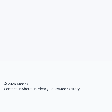
©
2026
MedXY
Contact us
About us
Privacy Policy
MedXY story