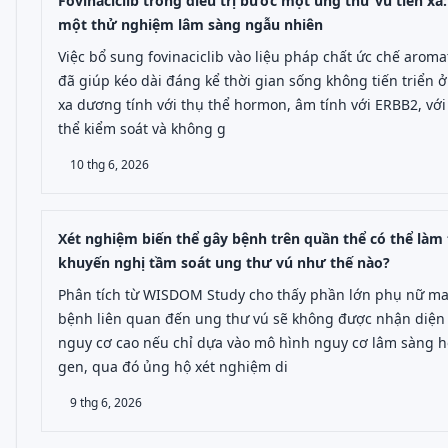
Fovinaciclib trong điều trị bước một ung thư vú tiến xa
một thử nghiệm lâm sàng ngẫu nhiên
Việc bổ sung fovinaciclib vào liệu pháp chất ức chế arom
đã giúp kéo dài đáng kể thời gian sống không tiến triển ở
xa dương tính với thụ thể hormon, âm tính với ERBB2, với
thể kiểm soát và không g
10 thg 6, 2026
Xét nghiệm biến thể gây bệnh trên quần thể có thể làm 
khuyến nghị tầm soát ung thư vú như thế nào?
Phân tích từ WISDOM Study cho thấy phần lớn phụ nữ ma
bệnh liên quan đến ung thư vú sẽ không được nhận diện 
nguy cơ cao nếu chỉ dựa vào mô hình nguy cơ lâm sàng h
gen, qua đó ủng hộ xét nghiệm di
9 thg 6, 2026