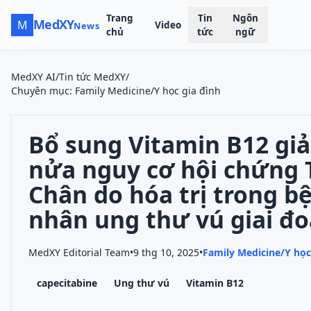
Trang
Tin
Ngôn
MedXY
M
Video
News
chủ
tức
ngữ
MedXY AI
/
Tin tức MedXY
/
Chuyên mục
:
Family Medicine/Y học gia đình
Bổ sung Vitamin B12 gi
nửa nguy cơ hội chứng 
Chân do hóa trị trong b
nhân ung thư vú giai đ
MedXY Editorial Team
•
9 thg 10, 2025
•
Family Medicine/Y học
capecitabine
Ung thư vú
Vitamin B12