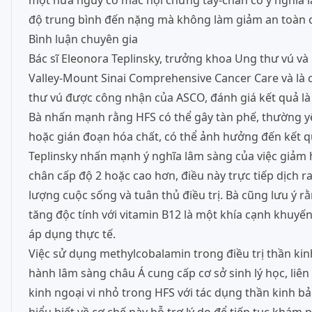
một nửa nguy cơ mắc hội chứng tay-chân có ý nghĩa 
độ trung bình đến nặng mà không làm giảm an toàn c
Bình luận chuyên gia
Bác sĩ Eleonora Teplinsky, trưởng khoa Ung thư vú và
Valley-Mount Sinai Comprehensive Cancer Care và là 
thư vú được công nhận của ASCO, đánh giá kết quả là 
Bà nhấn mạnh rằng HFS có thể gây tàn phế, thường y
hoặc gián đoạn hóa chất, có thể ảnh hưởng đến kết qu
Teplinsky nhấn mạnh ý nghĩa lâm sàng của việc giảm 
chân cấp độ 2 hoặc cao hơn, điều này trực tiếp dịch ra
lượng cuộc sống và tuân thủ điều trị. Bà cũng lưu ý r
tăng độc tính với vitamin B12 là một khía cạnh khuyến
áp dụng thực tế.
Việc sử dụng methylcobalamin trong điều trị thần kin
hành lâm sàng châu Á cung cấp cơ sở sinh lý học, liên
kinh ngoại vi nhỏ trong HFS với tác dụng thần kinh bả