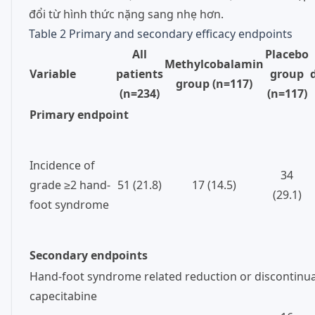
đổi từ hình thức nặng sang nhẹ hơn.
Table 2
Primary and secondary efficacy endpoints
All
Placebo
Methylcobalamin
Variable
patients
group
group (n=117)
(n=234)
(n=117)
Primary endpoint
Incidence of
34
grade ≥2 hand-
51 (21.8)
17 (14.5)
(29.1)
foot syndrome
Secondary endpoints
Hand-foot syndrome related reduction or discontinua
capecitabine