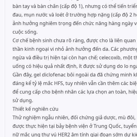
bàn tay và bàn chân (cấp độ 1), nhưng có thể tiến tri
đau, mụn nước và loét ở trường hợp nặng (cấp độ 2 h
ảnh hưởng nghiêm trọng đến chức năng hàng ngày v
cuộc sống.
Cơ chế bệnh sinh chưa rõ ràng, được cho là liên qua
thần kinh ngoại vi nhỏ ảnh hưởng đến da. Các phươ
ngừa và điều trị hiện tại còn hạn chế; celecoxib, một
uống có hiệu quả nhất định, ít được sử dụng do lo ngạ
Gần đây, gel diclofenac bôi ngoài da đã chứng minh 
đáng kể tỷ lệ mắc HFS, tuy nhiên vẫn cần thêm các bi
để cung cấp cho bệnh nhân các lựa chọn an toàn, hiệ
sử dụng.
Thiết kế nghiên cứu
Thử nghiệm ngẫu nhiên, đối chứng giả dược, mù đôi, 
được thực hiện tại bảy bệnh viện ở Trung Quốc, tuyể
nữ mắc ung thư vú HER2 âm tính giai đoạn sớm dự kiế