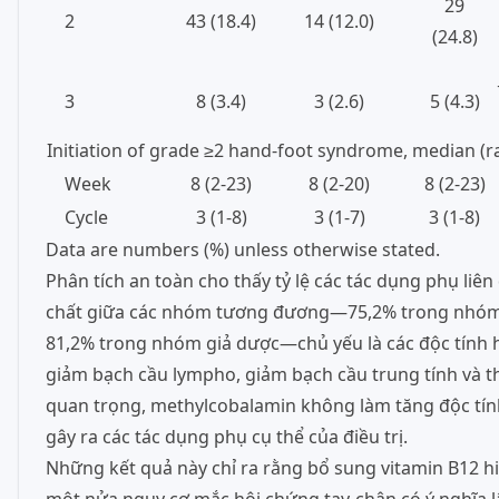
29
2
43 (18.4)
14 (12.0)
(24.8)
3
8 (3.4)
3 (2.6)
5 (4.3)
Initiation of grade ≥2 hand-foot syndrome, median (
Week
8 (2-23)
8 (2-20)
8 (2-23)
Cycle
3 (1-8)
3 (1-7)
3 (1-8)
Data are numbers (%) unless otherwise stated.
Phân tích an toàn cho thấy tỷ lệ các tác dụng phụ liê
chất giữa các nhóm tương đương—75,2% trong nhóm 
81,2% trong nhóm giả dược—chủ yếu là các độc tính 
giảm bạch cầu lympho, giảm bạch cầu trung tính và t
quan trọng, methylcobalamin không làm tăng độc tín
gây ra các tác dụng phụ cụ thể của điều trị.
Những kết quả này chỉ ra rằng bổ sung vitamin B12 h