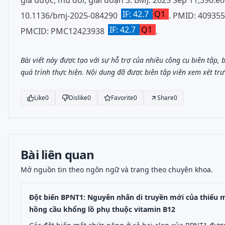
giả dược, mù đôi, giai đoạn 3. BMJ. 2025 Sep 11;390:e0
IF: 42.7
Q1
10.1136/bmj-2025-084290
. PMID: 40935
IF: 42.7
Q1
PMCID: PMC12423938
.
Bài viết này được tạo với sự hỗ trợ của nhiều công cụ biên tập,
quá trình thực hiện. Nội dung đã được biên tập viên xem xét trư
Like
0
Dislike
0
Favorite
0
Share
0
Bài liên quan
Mở nguồn tin theo ngôn ngữ và trang theo chuyên khoa.
Đột biến BPNT1: Nguyên nhân di truyền mới của thiếu
hồng cầu khổng lồ phụ thuộc vitamin B12