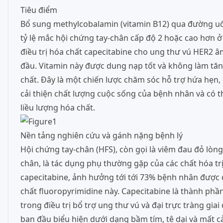
Tiêu điểm
Bổ sung methylcobalamin (vitamin B12) qua đường u
tỷ lệ mắc hội chứng tay-chân cấp độ 2 hoặc cao hơn 
điều trị hóa chất capecitabine cho ung thư vú HER2 â
đầu. Vitamin này được dung nạp tốt và không làm tăn
chất. Đây là một chiến lược chăm sóc hỗ trợ hứa hẹn,
cải thiện chất lượng cuộc sống của bệnh nhân và có t
liều lượng hóa chất.
Nền tảng nghiên cứu và gánh nặng bệnh lý
Hội chứng tay-chân (HFS), còn gọi là viêm đau đỏ lòng
chân, là tác dụng phụ thường gặp của các chất hóa tr
capecitabine, ảnh hưởng tới tới 73% bệnh nhân được 
chất fluoropyrimidine này. Capecitabine là thành phầ
trong điều trị bổ trợ ung thư vú và đại trực tràng gia
ban đầu biểu hiện dưới dạng bầm tím, tê dại và mất c