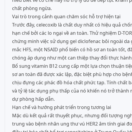
hiểu biết về cơ chế này hỗ trợ lý do để tiếp tục khám
chất phòng ngừa.
Vai trò trong cảnh quan chăm sóc hỗ trợ hiện tại
Trước đây, celecoxib là chất duy nhất có hiệu quả ch
hạn chế bởi các lo ngại về an toàn. Thử nghiệm D-TO
chứng minh việc sử dụng gel diclofenac bôi ngoài da 
mắc HFS, một NSAID phổ biến có hồ sơ an toàn tốt, 
chóng áp dụng như một can thiệp thay đổi thực hành
Bổ sung vitamin B12 cung cấp một lựa chọn thuận tiệ
sơ an toàn đã được xác lập, đặc biệt phù hợp cho bện
chịu đựng các phác đồ hóa chất phức tạp. Tính chất b
và tỷ lệ tác dụng phụ thấp của nó khiến nó trở thành 
dự phòng hấp dẫn.
Hạn chế và hướng phát triển trong tương lai
Mặc dù kết quả rất thuyết phục, nhưng đối tượng ng
trung vào bệnh nhân ung thư vú HER2 âm tính giai 