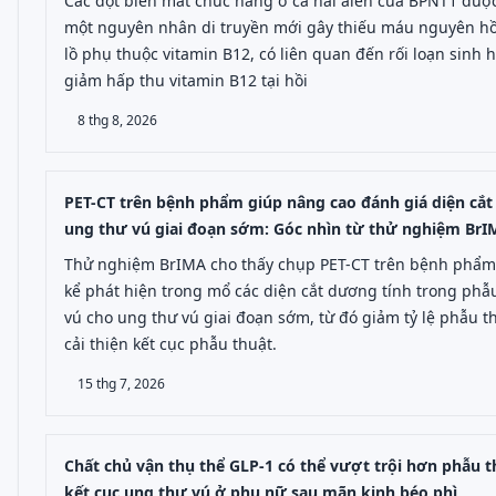
Các đột biến mất chức năng ở cả hai alen của BPNT1 được
một nguyên nhân di truyền mới gây thiếu máu nguyên h
lồ phụ thuộc vitamin B12, có liên quan đến rối loạn sinh 
giảm hấp thu vitamin B12 tại hồi
8 thg 8, 2026
PET-CT trên bệnh phẩm giúp nâng cao đánh giá diện cắ
ung thư vú giai đoạn sớm: Góc nhìn từ thử nghiệm BrI
Thử nghiệm BrIMA cho thấy chụp PET-CT trên bệnh phẩm 
kể phát hiện trong mổ các diện cắt dương tính trong phẫ
vú cho ung thư vú giai đoạn sớm, từ đó giảm tỷ lệ phẫu thu
cải thiện kết cục phẫu thuật.
15 thg 7, 2026
Chất chủ vận thụ thể GLP-1 có thể vượt trội hơn phẫu t
kết cục ung thư vú ở phụ nữ sau mãn kinh béo phì