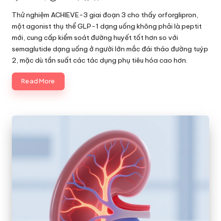
Posted
by
Thử nghiệm ACHIEVE-3 giai đoạn 3 cho thấy orforglipron,
một agonist thụ thể GLP-1 dạng uống không phải là peptit
mới, cung cấp kiểm soát đường huyết tốt hơn so với
semaglutide dạng uống ở người lớn mắc đái tháo đường tuýp
2, mặc dù tần suất các tác dụng phụ tiêu hóa cao hơn.
Read More