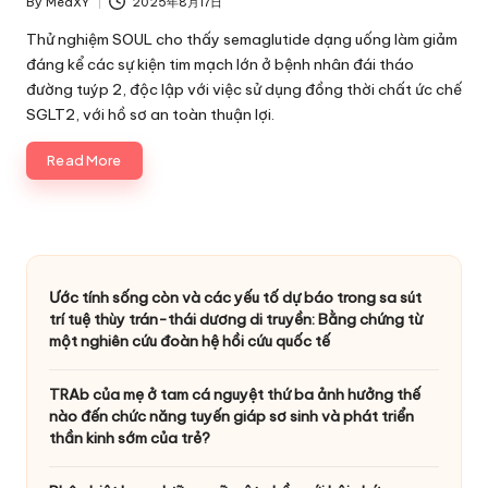
By
MedXY
2025年8月17日
Posted
by
Thử nghiệm SOUL cho thấy semaglutide dạng uống làm giảm
đáng kể các sự kiện tim mạch lớn ở bệnh nhân đái tháo
đường tuýp 2, độc lập với việc sử dụng đồng thời chất ức chế
SGLT2, với hồ sơ an toàn thuận lợi.
Read More
Ước tính sống còn và các yếu tố dự báo trong sa sút
trí tuệ thùy trán-thái dương di truyền: Bằng chứng từ
một nghiên cứu đoàn hệ hồi cứu quốc tế
TRAb của mẹ ở tam cá nguyệt thứ ba ảnh hưởng thế
nào đến chức năng tuyến giáp sơ sinh và phát triển
thần kinh sớm của trẻ?