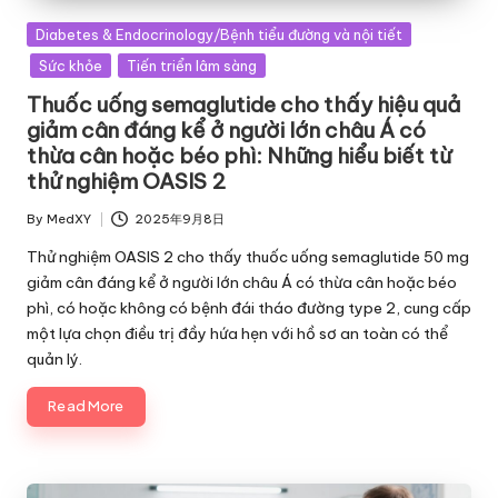
Posted
Diabetes & Endocrinology/Bệnh tiểu đường và nội tiết
in
Sức khỏe
Tiến triển lâm sàng
Thuốc uống semaglutide cho thấy hiệu quả
giảm cân đáng kể ở người lớn châu Á có
thừa cân hoặc béo phì: Những hiểu biết từ
thử nghiệm OASIS 2
By
MedXY
2025年9月8日
Posted
by
Thử nghiệm OASIS 2 cho thấy thuốc uống semaglutide 50 mg
giảm cân đáng kể ở người lớn châu Á có thừa cân hoặc béo
phì, có hoặc không có bệnh đái tháo đường type 2, cung cấp
một lựa chọn điều trị đầy hứa hẹn với hồ sơ an toàn có thể
quản lý.
Read More