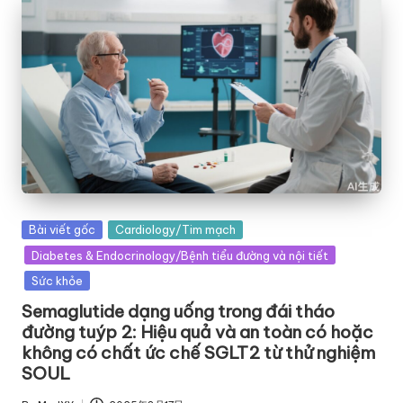
Posted
Bài viết gốc
Cardiology/Tim mạch
in
Diabetes & Endocrinology/Bệnh tiểu đường và nội tiết
Sức khỏe
Semaglutide dạng uống trong đái tháo
đường tuýp 2: Hiệu quả và an toàn có hoặc
không có chất ức chế SGLT2 từ thử nghiệm
SOUL