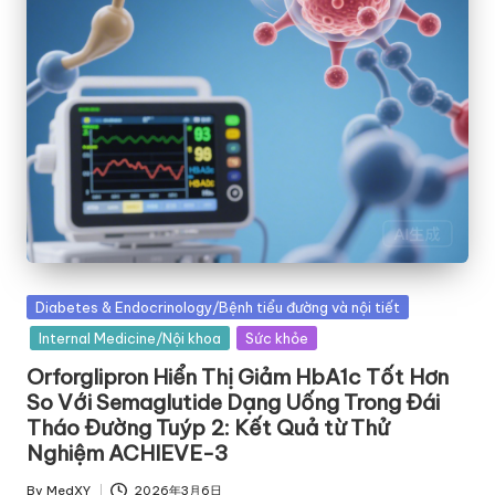
Posted
Diabetes & Endocrinology/Bệnh tiểu đường và nội tiết
in
Internal Medicine/Nội khoa
Sức khỏe
Orforglipron Hiển Thị Giảm HbA1c Tốt Hơn
So Với Semaglutide Dạng Uống Trong Đái
Tháo Đường Tuýp 2: Kết Quả từ Thử
Nghiệm ACHIEVE-3
By
MedXY
2026年3月6日