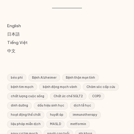
English
日本語
Tiếng Việt
中文
béo phì
Bệnh Alzheimer
Bệnh thận mạn tính
bệnh tim mạch
bệnh động mạch vành
Chăm sóc cấp cứu
chất lượng cuộc sống
Chất ức chế SGLT2
COPD
dinh dưỡng
dấu hiệu sinh học
dịch tễ học
hoạt động thể chất
huyết áp
immunotherapy
liệu pháp miễn dịch
MASLD
metformin
nguy cơ tim mạch
người cao tuổi
nhi khoa