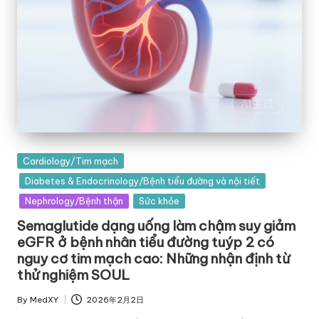
Posted
Cardiology/Tim mạch
in
Diabetes & Endocrinology/Bệnh tiểu đường và nội tiết
Nephrology/Bệnh thận
Sức khỏe
Semaglutide dạng uống làm chậm suy giảm
eGFR ở bệnh nhân tiểu đường tuýp 2 có
nguy cơ tim mạch cao: Những nhận định từ
thử nghiệm SOUL
By
MedXY
2026年2月2日
Posted