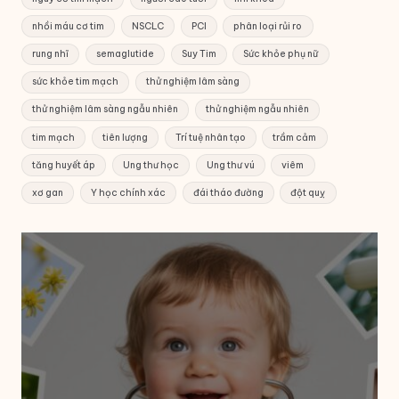
nhồi máu cơ tim
NSCLC
PCI
phân loại rủi ro
rung nhĩ
semaglutide
Suy Tim
Sức khỏe phụ nữ
sức khỏe tim mạch
thử nghiệm lâm sàng
thử nghiệm lâm sàng ngẫu nhiên
thử nghiệm ngẫu nhiên
tim mạch
tiên lượng
Trí tuệ nhân tạo
trầm cảm
tăng huyết áp
Ung thư học
Ung thư vú
viêm
xơ gan
Y học chính xác
đái tháo đường
đột quỵ