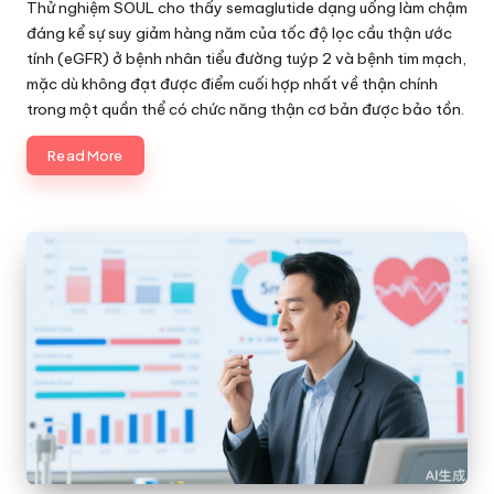
by
Thử nghiệm SOUL cho thấy semaglutide dạng uống làm chậm
đáng kể sự suy giảm hàng năm của tốc độ lọc cầu thận ước
tính (eGFR) ở bệnh nhân tiểu đường tuýp 2 và bệnh tim mạch,
mặc dù không đạt được điểm cuối hợp nhất về thận chính
trong một quần thể có chức năng thận cơ bản được bảo tồn.
Read More