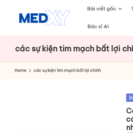
Bài viết gốc
Skip
to
Bác sĩ AI
M
content
e
các sự kiện tim mạch bất lợi ch
d
x
Home
các sự kiện tim mạch bất lợi chính
y
A
Po
B
in
I
C
c
n