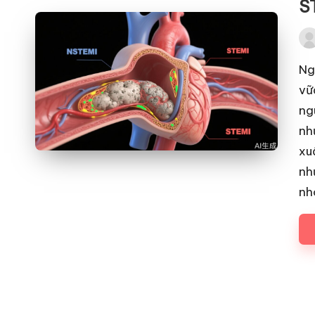
S
Pos
by
Ng
vữ
ng
nh
xu
nh
nh