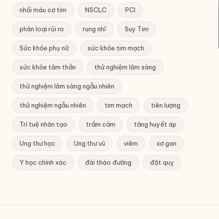
nhồi máu cơ tim
NSCLC
PCI
phân loại rủi ro
rung nhĩ
Suy Tim
Sức khỏe phụ nữ
sức khỏe tim mạch
sức khỏe tâm thần
thử nghiệm lâm sàng
thử nghiệm lâm sàng ngẫu nhiên
thử nghiệm ngẫu nhiên
tim mạch
tiên lượng
Trí tuệ nhân tạo
trầm cảm
tăng huyết áp
Ung thư học
Ung thư vú
viêm
xơ gan
Y học chính xác
đái tháo đường
đột quỵ