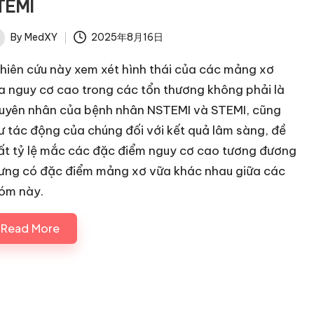
TEMI
By
MedXY
2025年8月16日
ted
hiên cứu này xem xét hình thái của các mảng xơ
a nguy cơ cao trong các tổn thương không phải là
uyên nhân của bệnh nhân NSTEMI và STEMI, cũng
ư tác động của chúng đối với kết quả lâm sàng, đề
ất tỷ lệ mắc các đặc điểm nguy cơ cao tương đương
ưng có đặc điểm mảng xơ vữa khác nhau giữa các
óm này.
Read More