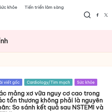
Sức khỏe
Tiến triển lâm sàng
facebo
twi
ính
sted
ài viết gốc
Cardiology/Tim mạch
Sức khỏe
ác mảng xơ vữa nguy cơ cao trong
ác tổn thương không phải là nguyên
hân: So sánh kết quả sau NSTEMI và