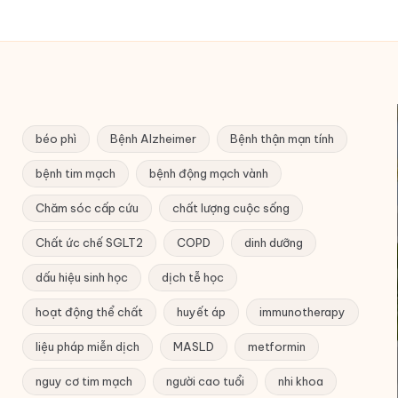
béo phì
Bệnh Alzheimer
Bệnh thận mạn tính
bệnh tim mạch
bệnh động mạch vành
Chăm sóc cấp cứu
chất lượng cuộc sống
Chất ức chế SGLT2
COPD
dinh dưỡng
dấu hiệu sinh học
dịch tễ học
hoạt động thể chất
huyết áp
immunotherapy
liệu pháp miễn dịch
MASLD
metformin
nguy cơ tim mạch
người cao tuổi
nhi khoa