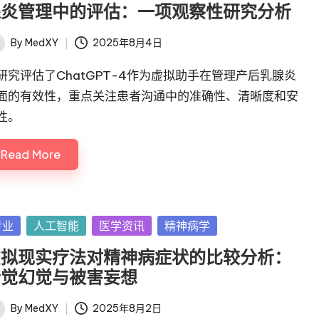
腺炎管理中的评估：一项观察性研究分析
By
MedXY
2025年8月4日
ted
研究评估了ChatGPT-4作为虚拟助手在管理产后乳腺炎
面的有效性，重点关注患者沟通中的准确性、清晰度和安
性。
Read More
sted
专业
人工智能
医学资讯
精神病学
虚拟现实疗法对精神病症状的比较分析：
听觉幻觉与被害妄想
By
MedXY
2025年8月2日
ted