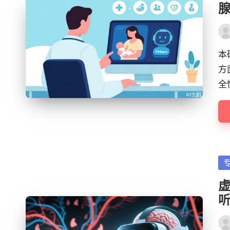
Pos
by
本
方
全
Po
in
Pos