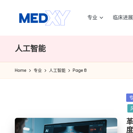
Skip
专业
临床进展
to
M
content
e
人工智能
d
x
Home
专业
人工智能
Page 8
y
A
Po
in
I
革