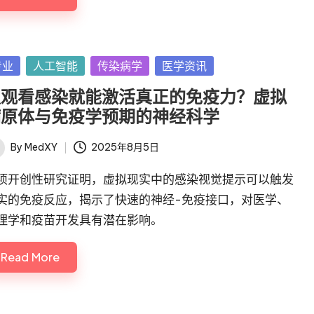
sted
专业
人工智能
传染病学
医学资讯
仅观看感染就能激活真正的免疫力？虚拟
病原体与免疫学预期的神经科学
By
MedXY
2025年8月5日
ted
项开创性研究证明，虚拟现实中的感染视觉提示可以触发
实的免疫反应，揭示了快速的神经-免疫接口，对医学、
理学和疫苗开发具有潜在影响。
Read More