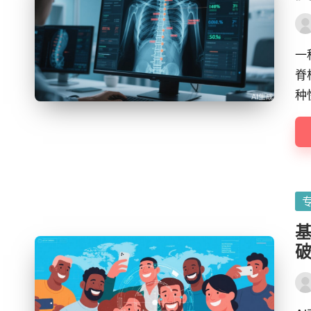
Pos
by
一
脊
种
Po
in
基
Pos
by