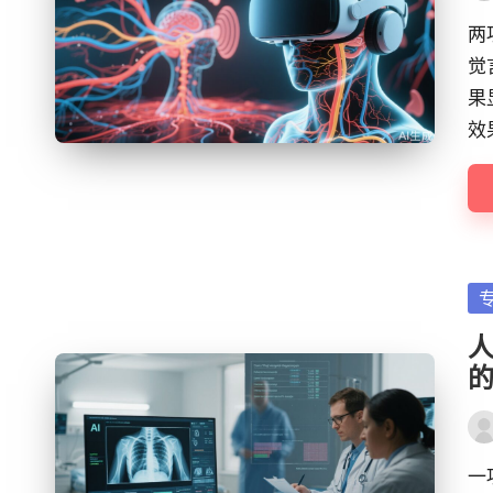
by
两
觉
果
效
Po
in
Pos
by
一