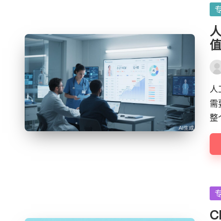
Po
in
Pos
by
人
需
整
Po
in
C