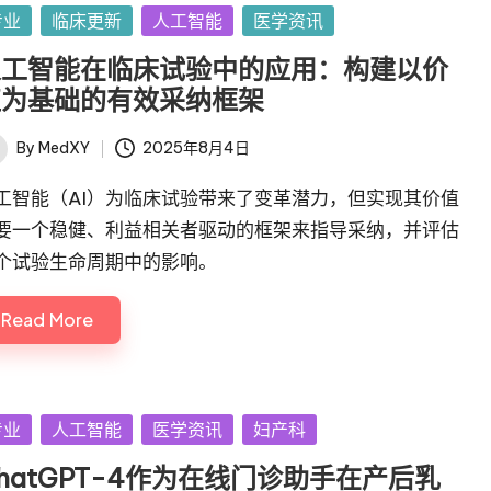
sted
专业
临床更新
人工智能
医学资讯
人工智能在临床试验中的应用：构建以价
值为基础的有效采纳框架
By
MedXY
2025年8月4日
ted
工智能（AI）为临床试验带来了变革潜力，但实现其价值
要一个稳健、利益相关者驱动的框架来指导采纳，并评估
个试验生命周期中的影响。
Read More
sted
专业
人工智能
医学资讯
妇产科
hatGPT-4作为在线门诊助手在产后乳