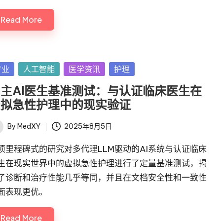
Read More
sted
专业
人工智能
医学资讯
护理
主AI医生基准测试：与认证临床医生在
虚拟急性护理中的现实验证
By
MedXY
2025年8月5日
ted
项里程碑式的研究对多代理LLM驱动的AI系统与认证临床
生在现实世界中的虚拟急性护理进行了定量基准测试，揭
了诊断和治疗性能几乎等同，并且在文档安全性和一致性
面表现更优。
Read More