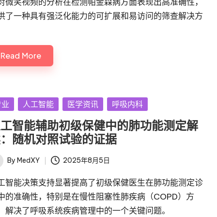
I对微笑视频的分析在检测帕金森病方面表现出高准确性，
供了一种具有强泛化能力的可扩展和易访问的筛查解决方
。
Read More
sted
专业
人工智能
医学资讯
呼吸内科
人工智能辅助初级保健中的肺功能测定解
读：随机对照试验的证据
By
MedXY
2025年8月5日
ted
工智能决策支持显著提高了初级保健医生在肺功能测定诊
中的准确性，特别是在慢性阻塞性肺疾病（COPD）方
，解决了呼吸系统疾病管理中的一个关键问题。