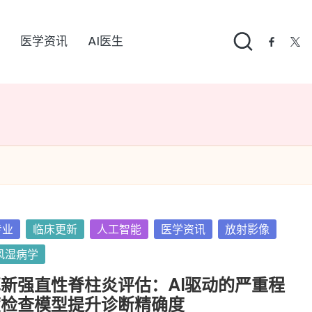
医学资讯
AI医生
facebo
twi
sted
专业
临床更新
人工智能
医学资讯
放射影像
风湿病学
新强直性脊柱炎评估：AI驱动的严重程
度检查模型提升诊断精确度