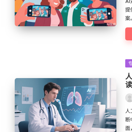
A
提
案
Po
in
Pos
by
人
断
面