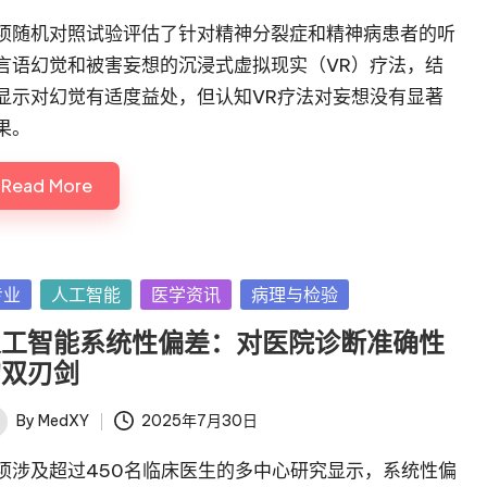
项随机对照试验评估了针对精神分裂症和精神病患者的听
言语幻觉和被害妄想的沉浸式虚拟现实（VR）疗法，结
显示对幻觉有适度益处，但认知VR疗法对妄想没有显著
果。
Read More
sted
专业
人工智能
医学资讯
病理与检验
人工智能系统性偏差：对医院诊断准确性
的双刃剑
By
MedXY
2025年7月30日
ted
项涉及超过450名临床医生的多中心研究显示，系统性偏