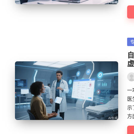
Po
in
自
Pos
by
一
医
示
方