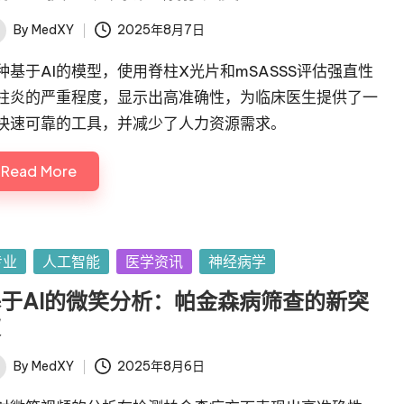
By
MedXY
2025年8月7日
ted
种基于AI的模型，使用脊柱X光片和mSASSS评估强直性
柱炎的严重程度，显示出高准确性，为临床医生提供了一
快速可靠的工具，并减少了人力资源需求。
Read More
sted
专业
人工智能
医学资讯
神经病学
于AI的微笑分析：帕金森病筛查的新突
破
By
MedXY
2025年8月6日
ted