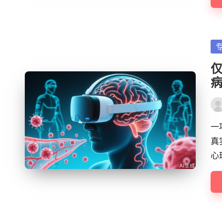
Po
in
Pos
by
一
真
心