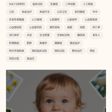
SGLT2抑制剂
临床试验
乳腺癌
二甲双胍
人工智能
儿科
免疫治疗
免疫疗法
公共卫生
前列腺癌
卒中
多发性骨髓瘤
心力衰竭
心肌梗死
心脏病学
心血管疾病
心血管结局
心血管风险
慢性肾病
戒烟
房颤
死亡率
流行病学
炎症
生活质量
生物标志物
糖尿病
老年人
肝细胞癌
肥胖
肿瘤学
胰腺癌
重症监护
阿尔茨海默病
随机临床试验
随机试验
靶向治疗
预后
风险分层
高血压