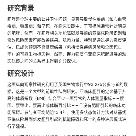
研究背景
肥胖是全球主要的公共卫生问题，显著导致慢性疾病（如心血管
疾病、糖尿病）和早死。在临床实践中，干预措施通常针对明显
的肥胖；然而，在肥胖相关功能障碍发展前的亚临床阶段识别和
修改风险因素可能改善结果。肌肉力量，特别是通过握力强度评
估，已成为预测不良健康结果（包括慢性疾病风险和全因死亡
率）的可靠生物标志物。然而，握力强度与亚临床肥胖进展的动
态轨迹之间的关系尚未得到充分探讨。
研究设计
这项纵向观察性研究利用了英国生物银行中93,275名参与者的数
据，这是一个大型的前瞻性队列研究。亚临床肥胖的定义基于升
高的体质指数（BMI）结合至少一项异常的人体测量指标——腰
围、腰臀比、腰高比或体脂百分比——且没有肥胖引起的临床功
能障碍。参与者平均随访13.4年。使用多状态统计方法对从基线
亚临床阶段到新发肥胖引起的机能障碍和死亡的多种进展模式进
行了建模。