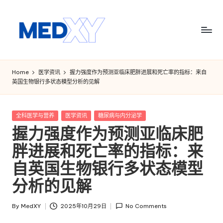
Skip
to
content
M
e
Home
医学资讯
握力强度作为预测亚临床肥胖进展和死亡率的指标：来自
英国生物银行多状态模型分析的见解
d
x
Posted
全科医学与营养
医学资讯
糖尿病与内分泌学
y
in
握力强度作为预测亚临床肥
A
胖进展和死亡率的指标：来
I
自英国生物银行多状态模型
分析的见解
By
MedXY
2025年10月29日
No Comments
Posted
by