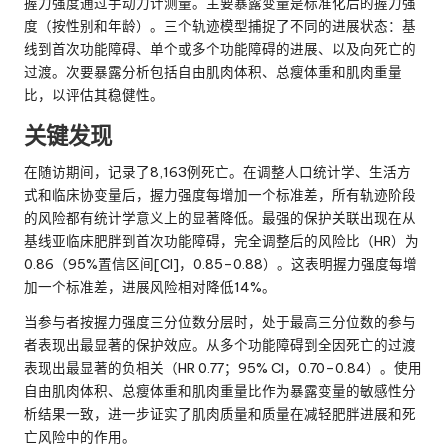
握力强度通过手动力计测量。主要暴露变量是标准化后的握力强
度（按性别和年龄）。三个轨迹模型捕捉了不同的进展状态：基
线到首次功能障碍、单个或多个功能障碍的进展、以及向死亡的
过渡。次要暴露分析包括自由肌肉体积、总瘦体重和肌肉重量
比，以评估其稳健性。
关键发现
在随访期间，记录了8,163例死亡。在调整人口统计学、生活方
式和临床协变量后，握力强度每增加一个标准差，所有轨迹阶段
的风险都有统计学意义上的显著降低。最强的保护关联出现在从
基线亚临床肥胖到首次功能障碍，完全调整后的风险比（HR）为
0.86（95%置信区间[CI]，0.85–0.88）。这表明握力强度每增
加一个标准差，进展风险相对降低14%。
当参与者按握力强度三分位数分层时，处于最高三分位数的参与
者表现出最显著的保护效应。从多个功能障碍到全因死亡的过渡
表现出最显著的负相关（HR 0.77；95% CI，0.70–0.84）。使用
自由肌肉体积、总瘦体重和肌肉重量比作为暴露变量的敏感性分
析结果一致，进一步证实了肌肉质量和质量在减轻肥胖进展和死
亡风险中的作用。