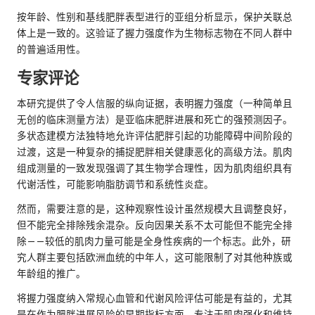
按年龄、性别和基线肥胖表型进行的亚组分析显示，保护关联总
体上是一致的。这验证了握力强度作为生物标志物在不同人群中
的普遍适用性。
专家评论
本研究提供了令人信服的纵向证据，表明握力强度（一种简单且
无创的临床测量方法）是亚临床肥胖进展和死亡的强预测因子。
多状态建模方法独特地允许评估肥胖引起的功能障碍中间阶段的
过渡，这是一种复杂的捕捉肥胖相关健康恶化的高级方法。肌肉
组成测量的一致发现强调了其生物学合理性，因为肌肉组织具有
代谢活性，可能影响脂肪调节和系统性炎症。
然而，需要注意的是，这种观察性设计虽然规模大且调整良好，
但不能完全排除残余混杂。反向因果关系不太可能但不能完全排
除——较低的肌肉力量可能是全身性疾病的一个标志。此外，研
究人群主要包括欧洲血统的中年人，这可能限制了对其他种族或
年龄组的推广。
将握力强度纳入常规心血管和代谢风险评估可能是有益的，尤其
是在作为肥胖进展风险的早期指标方面。专注于肌肉强化和维持