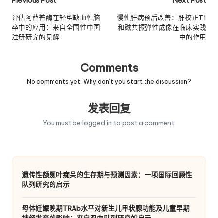
Post
Previous Post
Next Post
navigation
评估阿替普酶在轻型缺血性脑
慢性肝病预后改善：肝校正T1
卒中的应用：来自全国性中国
和磁共振弹性成像在临床实践
注册研究的见解
中的作用
Comments
No comments yet. Why don’t you start the discussion?
发表回复
You must be
logged in
to post a comment.
遗传性额颞叶痴呆的生存期与预测因素：一项国际回顾性
队列研究的启示
母体妊娠晚期TRAb水平对新生儿甲状腺功能及儿童早期