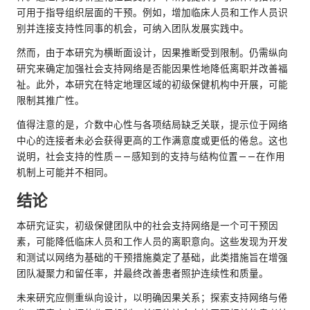
可用于指导组织层面的干预。例如，增加临床人员和工作人员识
别并连接支持性同事的机会，可纳入团队发展实践中。
然而，由于本研究为横断面设计，因果推断受到限制。仍需纵向
研究来确定加强社会支持网络是否能因果性地降低离职并改善福
祉。此外，本研究在特定地理区域的初级保健机构中开展，可能
限制其推广性。
值得注意的是，介数中心性与各项结局缺乏关联，提示位于网络
中心的连接者未必会获得更高的工作满意度或更低的倦怠。这也
说明，社会支持的性质——感知到的支持与结构位置——在作用
机制上可能并不相同。
结论
本研究证实，初级保健团队中的社会支持网络是一个可干预因
素，可能降低临床人员和工作人员的离职意向。这些发现为开发
和测试以网络为基础的干预措施奠定了基础，此类措施旨在增强
团队凝聚力和留任率，并最终改善患者照护连续性和质量。
未来研究应侧重纵向设计，以明确因果关系；探索支持网络与倦