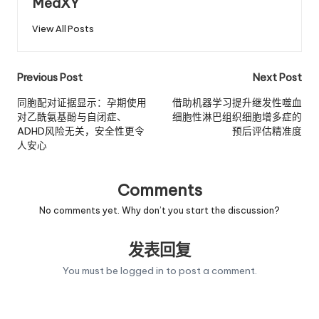
MedXY
View All Posts
Post
Previous Post
Next Post
navigation
同胞配对证据显示：孕期使用
借助机器学习提升继发性噬血
对乙酰氨基酚与自闭症、
细胞性淋巴组织细胞增多症的
ADHD风险无关，安全性更令
预后评估精准度
人安心
Comments
No comments yet. Why don’t you start the discussion?
发表回复
You must be
logged in
to post a comment.