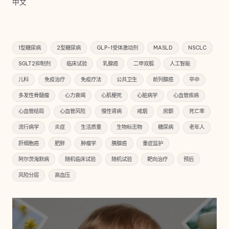
中文
1型糖尿病
2型糖尿病
GLP-1受体激动剂
MASLD
NSCLC
SGLT2抑制剂
临床试验
乳腺癌
二甲双胍
人工智能
儿科
免疫治疗
免疫疗法
公共卫生
前列腺癌
卒中
多发性骨髓瘤
心力衰竭
心肌梗死
心脏病学
心血管疾病
心血管结局
心血管风险
慢性肾病
戒烟
房颤
死亡率
流行病学
炎症
生活质量
生物标志物
糖尿病
老年人
肝细胞癌
肥胖
肿瘤学
胰腺癌
重症监护
阿尔茨海默病
随机临床试验
随机试验
靶向治疗
预后
风险分层
高血压