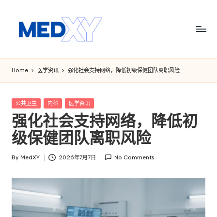
Skip
to
content
M
e
Home
医学资讯
强化社会支持网络，降低初级保健团队离职风险
d
x
Posted
公共卫生
内科
医学资讯
in
强化社会支持网络，降低初
y
级保健团队离职风险
A
I
By
MedXY
2026年7月7日
No Comments
Posted
by