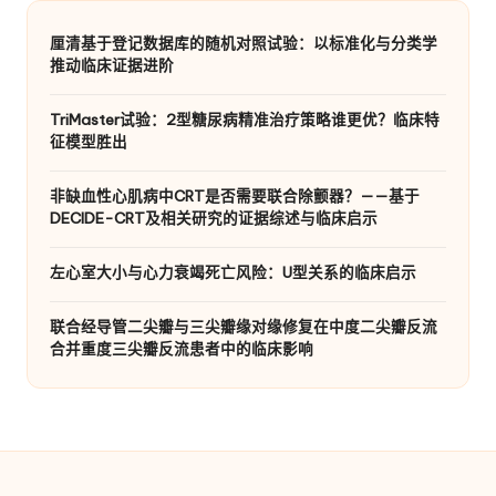
厘清基于登记数据库的随机对照试验：以标准化与分类学
推动临床证据进阶
TriMaster试验：2型糖尿病精准治疗策略谁更优？临床特
征模型胜出
非缺血性心肌病中CRT是否需要联合除颤器？——基于
DECIDE-CRT及相关研究的证据综述与临床启示
左心室大小与心力衰竭死亡风险：U型关系的临床启示
联合经导管二尖瓣与三尖瓣缘对缘修复在中度二尖瓣反流
合并重度三尖瓣反流患者中的临床影响