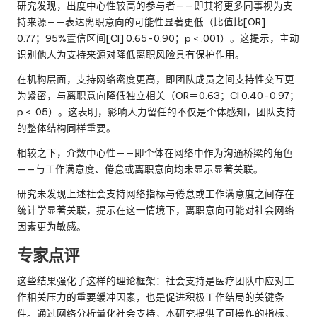
研究发现，出度中心性较高的参与者——即其将更多同事视为支
持来源——表达离职意向的可能性显著更低（比值比[OR]＝
0.77；95%置信区间[CI] 0.65-0.90；p < .001）。这提示，主动
识别他人为支持来源对降低离职风险具有保护作用。
在机构层面，支持网络密度更高，即团队成员之间支持性交互更
为紧密，与离职意向降低独立相关（OR＝0.63；CI 0.40-0.97；
p < .05）。这表明，影响人力留任的不仅是个体感知，团队支持
的整体结构同样重要。
相较之下，介数中心性——即个体在网络中作为沟通桥梁的角色
——与工作满意度、倦怠或离职意向均未显示显著关联。
研究未发现上述社会支持网络指标与倦怠或工作满意度之间存在
统计学显著关联，提示在这一情境下，离职意向可能对社会网络
因素更为敏感。
专家点评
这些结果强化了这样的理论框架：社会支持是医疗团队中应对工
作相关压力的重要缓冲因素，也是促进积极工作结局的关键条
件。通过网络分析量化社会支持，本研究提供了可操作的指标，