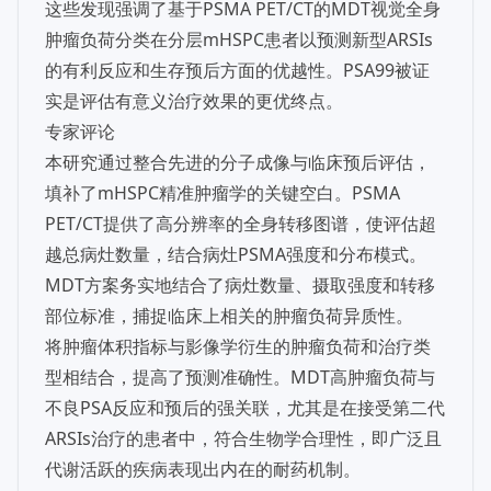
这些发现强调了基于PSMA PET/CT的MDT视觉全身
肿瘤负荷分类在分层mHSPC患者以预测新型ARSIs
的有利反应和生存预后方面的优越性。PSA99被证
实是评估有意义治疗效果的更优终点。
专家评论
本研究通过整合先进的分子成像与临床预后评估，
填补了mHSPC精准肿瘤学的关键空白。PSMA
PET/CT提供了高分辨率的全身转移图谱，使评估超
越总病灶数量，结合病灶PSMA强度和分布模式。
MDT方案务实地结合了病灶数量、摄取强度和转移
部位标准，捕捉临床上相关的肿瘤负荷异质性。
将肿瘤体积指标与影像学衍生的肿瘤负荷和治疗类
型相结合，提高了预测准确性。MDT高肿瘤负荷与
不良PSA反应和预后的强关联，尤其是在接受第二代
ARSIs治疗的患者中，符合生物学合理性，即广泛且
代谢活跃的疾病表现出内在的耐药机制。