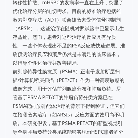
转移性扩散。mHSPC的发病率一直在上升，突显了
优化治疗分层的迫切需求。目前的标准治疗包括雄
激素剥夺疗法（ADT）联合雄激素受体信号抑制剂
（ARSIs），这些治疗在随机对照试验中已显示出生
存益处。然而，患者对这些治疗的反应具有异质
性，一些个体表现出不足的PSA反应或快速进展。准
确预测治疗反应和预后仍然是未满足的临床需求，
以指导个性化治疗并改善结局。
前列腺特异性膜抗原（PSMA）正电子发射断层扫
描/计算机断层扫描（PET/CT）作为一种高度敏感的
成像方式，用于评估前列腺癌分布和肿瘤负荷。尽
管基于PSMA PET/CT的肿瘤负荷分类方案已在
PSMA靶向放射配体治疗的背景下得到验证，但它们
在预测激素治疗（如ARSIs）反应方面的效用尚不明
确。本研究假设，基于PSMA PET/CT的新型视觉引
导全身肿瘤负荷分类系统能够实现mHSPC患者的分