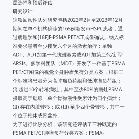
层选择和预后评估。
研究设计
这项回顾性队列研究包括2022年2月至2023年12月
期间在单个机构确诊的165例新发mHSPC患者，通
过病理学和[18F]F-PSMA PET/CT成像确认。纳入标
准要求患者至少接受六个月的激素治疗：单独
ADT、ADT加第一代抗雄激素或ADT加第二代/新型
ARSIs。多学科团队（MDT）开发了一种基于PSMA
PET/CT图像的视觉全身肿瘤负荷分类方案，根据三
个标准将患者分为高肿瘤负荷组和低肿瘤负荷组：
(I) 超过10个转移病灶，其中至少80%的病灶PSMA
摄取高于腮腺，单个骨弥漫性受累计为四个病灶；
(II) 存在内脏转移；或 (III) 至少四个骨转移，其中一
个位于椎体或骨盆外。
为了进行比较分析，该研究还评估了三种既定的
PSMA PET/CT肿瘤负荷分类方案：PSMA-