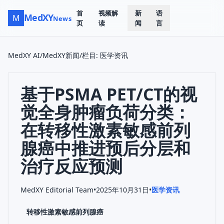
首
视频解
新
语
MedXY
M
News
页
读
闻
言
MedXY AI
/
MedXY新闻
/
栏目
:
医学资讯
基于PSMA PET/CT的视
觉全身肿瘤负荷分类：
在转移性激素敏感前列
腺癌中推进预后分层和
治疗反应预测
MedXY Editorial Team
•
2025年10月31日
•
医学资讯
转移性激素敏感前列腺癌