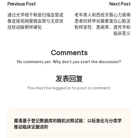
Post
Previous Post
Next Post
navigation
通过光学相干断层扫描血管成
老年黑人和西班牙裔心力衰竭
像连接视网膜微血管与无症状
患者的转甲状腺素蛋白心脏淀
冠状动脉粥样硬化
粉样变性：患病率、遗传学和
临床意义
Comments
No comments yet. Why don’t you start the discussion?
发表回复
You must be
logged in
to post a comment.
厘清基于登记数据库的随机对照试验：以标准化与分类学
推动临床证据进阶