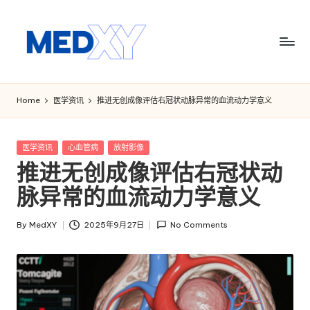
Skip
to
content
M
e
Home
医学资讯
推进无创成像评估右冠状动脉异常的血流动力学意义
d
x
Posted
医学资讯
心血管病
放射影像
in
推进无创成像评估右冠状动
y
脉异常的血流动力学意义
A
I
By
MedXY
2025年9月27日
No Comments
Posted
by