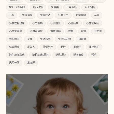
SGLT2抑制剂
临床试验
乳腺癌
二甲双胍
人工智能
儿科
免疫治疗
免疫疗法
公共卫生
前列腺癌
卒中
多发性骨髓瘤
心力衰竭
心肌梗死
心脏病学
心血管疾病
心血管结局
心血管风险
慢性肾病
戒烟
房颤
死亡率
流行病学
炎症
生活质量
生物标志物
糖尿病
结直肠癌
老年人
肝细胞癌
肥胖
肿瘤学
重症监护
阿尔茨海默病
随机临床试验
随机试验
靶向治疗
预后
风险分层
高血压