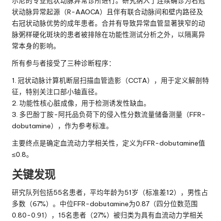
尔尼的专业冠状动脉异常诊所进行。研究纳入了连续确诊为右冠
状动脉异常起源（R-AAOCA）且伴有联合动脉间和壁内路径及
右冠状动脉优势的成年患者。合并有导致异常血管显著狭窄的动
脉粥样硬化斑块的患者被排除在功能性测试分析之外，以隔离异
常本身的影响。
所有参与者接受了三种诊断程序：
1. 冠状动脉计算机断层扫描血管造影（CCTA），用于定义解剖特
征，特别关注口部小轴直径。
2. 功能性核心脏成像，用于检测诱发性缺血。
3. 多巴酚丁胺-阿托品负荷下的侵入性分数流量储备测量（FFR-
dobutamine），作为参考标准。
主要终点是确定血流动力学相关性，定义为FFR-dobutamine值
≤0.8。
关键发现
研究队列包括55名患者，平均年龄为51岁（标准差12），男性占
多数（67%）。中位FFR-dobutamine为0.87（四分位数范围
0.80-0.91），15名患者（27%）被归类为具有血流动力学相关