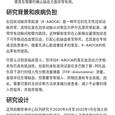
使其在需要时确认缺血方面非常有用。
研究背景和疾病负担
右冠状动脉异常起源（R-AAOCA）是一种罕见的先天性冠状动
脉异常，其特征是右冠状动脉从对侧瓦尔萨尔瓦窦异常起源，通
常伴有动脉间和壁内路径。这种解剖变异在心脏输出量增加状态
下可导致动态血管压迫，引起心肌缺血甚至猝死，尤其是在年轻
或活跃患者中。随着先进心脏成像技术的普及，R-AAOCA的检
出率有所提高。
尽管认识到其临床意义，但评估R-AAOCA的真实血流动力学相
关性仍具有挑战性。目前的金标准测试是在多巴酚丁胺-阿托品
负荷下进行的侵入性分数流量储备（FFR-dobutamine）测量，
直接评估生理缺血，但需要导管插入、药物应激和专业技能。因
此，需要可靠的无创诊断方法来准确分层患者，减少不必要的侵
入性程序，并指导管理。
研究设计
这项前瞻性单中心队列研究于2020年6月至2025年1月在瑞士伯