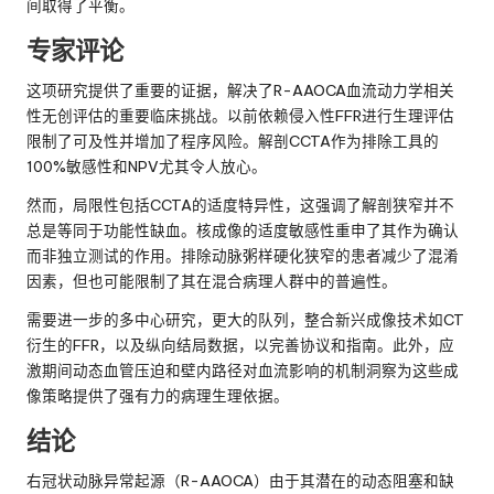
间取得了平衡。
专家评论
这项研究提供了重要的证据，解决了R-AAOCA血流动力学相关
性无创评估的重要临床挑战。以前依赖侵入性FFR进行生理评估
限制了可及性并增加了程序风险。解剖CCTA作为排除工具的
100%敏感性和NPV尤其令人放心。
然而，局限性包括CCTA的适度特异性，这强调了解剖狭窄并不
总是等同于功能性缺血。核成像的适度敏感性重申了其作为确认
而非独立测试的作用。排除动脉粥样硬化狭窄的患者减少了混淆
因素，但也可能限制了其在混合病理人群中的普遍性。
需要进一步的多中心研究，更大的队列，整合新兴成像技术如CT
衍生的FFR，以及纵向结局数据，以完善协议和指南。此外，应
激期间动态血管压迫和壁内路径对血流影响的机制洞察为这些成
像策略提供了强有力的病理生理依据。
结论
右冠状动脉异常起源（R-AAOCA）由于其潜在的动态阻塞和缺