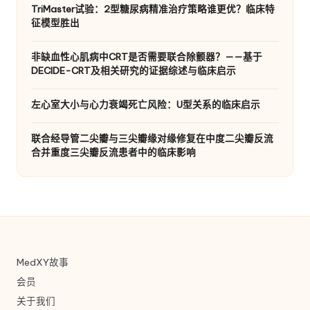
TriMaster试验：2型糖尿病精准治疗策略谁更优？临床特
征模型胜出
非缺血性心肌病中CRT是否需要联合除颤器？——基于
DECIDE-CRT及相关研究的证据综述与临床启示
左心室大小与心力衰竭死亡风险：U型关系的临床启示
联合经导管二尖瓣与三尖瓣缘对缘修复在中度二尖瓣反流
合并重度三尖瓣反流患者中的临床影响
MedXY故事
会员
关于我们