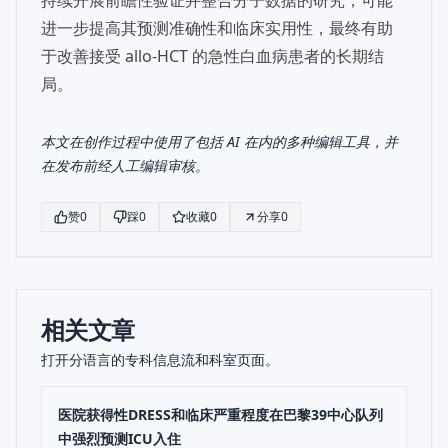
持续开展前瞻性验证并整合分子数据的研究，可能
进一步提高其预测准确性和临床实用性，最终有助
于改善接受 allo-HCT 的急性白血病患者的长期结
局。
本文在创作过程中使用了包括 AI 在内的多种编辑工具，并
在发布前经人工编辑审核。
赞
0
踩
0
收藏
0
分享
0
相关文章
打开分语言的专科信息流和科室页面。
医院获得性DRESS和临床严重程度在巴黎39中心队列
中强烈预测ICU入住