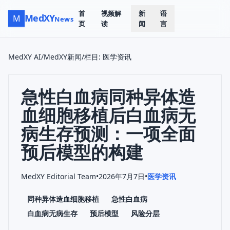
首
视频解
新
语
MedXY
M
News
页
读
闻
言
MedXY AI
/
MedXY新闻
/
栏目
:
医学资讯
急性白血病同种异体造
血细胞移植后白血病无
病生存预测：一项全面
预后模型的构建
MedXY Editorial Team
•
2026年7月7日
•
医学资讯
同种异体造血细胞移植
急性白血病
白血病无病生存
预后模型
风险分层