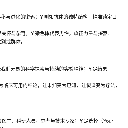
奥秘与进化的密码；
Y
则如抗体的独特结构，精准锁定目
表关怀与孕育，
Y 染色体
代表男性，象征力量与探索。
性别或群体。
，代表我们无畏的科学探索与持续的实验精神；
Y
是结果
据转化为临床可用的结论，让未知变为已知，让假设变为疗法，
，连接医生、科研人员、患者与技术专家；
Y
是选择（Your