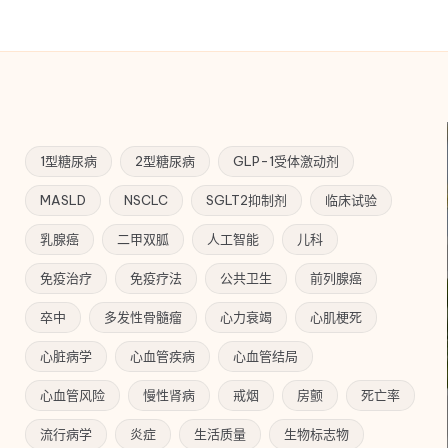
1型糖尿病
2型糖尿病
GLP-1受体激动剂
MASLD
NSCLC
SGLT2抑制剂
临床试验
乳腺癌
二甲双胍
人工智能
儿科
免疫治疗
免疫疗法
公共卫生
前列腺癌
卒中
多发性骨髓瘤
心力衰竭
心肌梗死
心脏病学
心血管疾病
心血管结局
心血管风险
慢性肾病
戒烟
房颤
死亡率
流行病学
炎症
生活质量
生物标志物