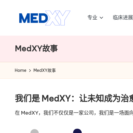
Skip
专业
临床进展
to
M
content
e
MedXY故事
d
x
Home
MedXY故事
y
A
我们是 MedXY：让未知成为治
I
在 MedXY，我们不仅仅是一家公司，我们是一场面