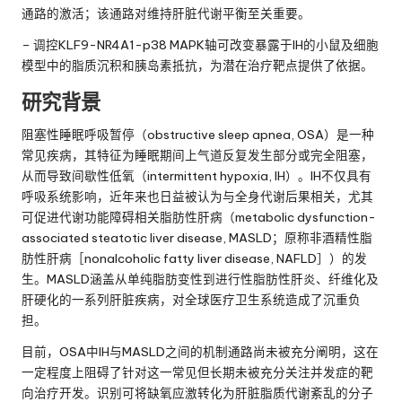
通路的激活；该通路对维持肝脏代谢平衡至关重要。
– 调控KLF9-NR4A1-p38 MAPK轴可改变暴露于IH的小鼠及细胞
模型中的脂质沉积和胰岛素抵抗，为潜在治疗靶点提供了依据。
研究背景
阻塞性睡眠呼吸暂停（obstructive sleep apnea, OSA）是一种
常见疾病，其特征为睡眠期间上气道反复发生部分或完全阻塞，
从而导致间歇性低氧（intermittent hypoxia, IH）。IH不仅具有
呼吸系统影响，近年来也日益被认为与全身代谢后果相关，尤其
可促进代谢功能障碍相关脂肪性肝病（metabolic dysfunction-
associated steatotic liver disease, MASLD；原称非酒精性脂
肪性肝病［nonalcoholic fatty liver disease, NAFLD］）的发
生。MASLD涵盖从单纯脂肪变性到进行性脂肪性肝炎、纤维化及
肝硬化的一系列肝脏疾病，对全球医疗卫生系统造成了沉重负
担。
目前，OSA中IH与MASLD之间的机制通路尚未被充分阐明，这在
一定程度上阻碍了针对这一常见但长期未被充分关注并发症的靶
向治疗开发。识别可将缺氧应激转化为肝脏脂质代谢紊乱的分子