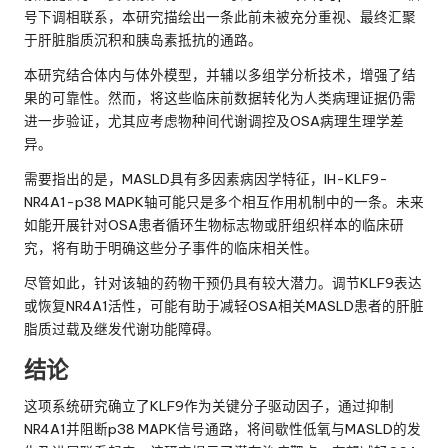
号下调相联系，本研究描绘出一条此前未被充分重视、最终汇聚
于肝脏脂质沉积和胰岛素抵抗的通路。
本研究结合体内与体外模型，并辅以多组学分析技术，增强了结
果的可靠性。然而，将这些临床前数据转化为人类病理证据仍需
进一步验证，尤其应考虑物种间代谢调控及OSA病理生理学差
异。
需要指出的是，MASLD具有多因素病因学特征，IH-KLF9-
NR4A1-p38 MAPK轴可能只是多个相互作用机制中的一条。未来
如能开展针对OSA患者循环生物标志物或肝组织样本的临床研
究，将有助于明确这些分子事件的临床相关性。
尽管如此，针对该轴的药物干预仍具有较大潜力。调节KLF9表达
或恢复NR4A1活性，可能有助于减轻OSA相关MASLD患者的肝脏
脂质过载及继发代谢功能障碍。
结论
这项系统研究确立了KLF9作为关键分子驱动因子，通过抑制
NR4A1并阻断p38 MAPK信号通路，将间歇性低氧与MASLD的发