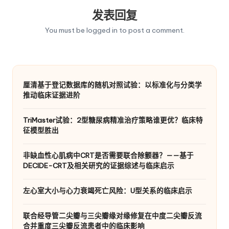
发表回复
You must be
logged in
to post a comment.
厘清基于登记数据库的随机对照试验：以标准化与分类学
推动临床证据进阶
TriMaster试验：2型糖尿病精准治疗策略谁更优？临床特
征模型胜出
非缺血性心肌病中CRT是否需要联合除颤器？——基于
DECIDE-CRT及相关研究的证据综述与临床启示
左心室大小与心力衰竭死亡风险：U型关系的临床启示
联合经导管二尖瓣与三尖瓣缘对缘修复在中度二尖瓣反流
合并重度三尖瓣反流患者中的临床影响