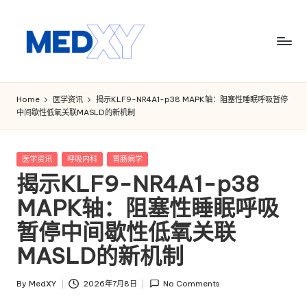
Skip
to
content
M
e
Home
医学资讯
揭示KLF9-NR4A1-p38 MAPK轴：阻塞性睡眠呼吸暂停
中间歇性低氧关联MASLD的新机制
d
x
Posted
医学资讯
呼吸内科
胃肠病学
y
in
揭示KLF9-NR4A1-p38
A
MAPK轴：阻塞性睡眠呼吸
I
暂停中间歇性低氧关联
MASLD的新机制
By
MedXY
2026年7月8日
No Comments
Posted
by