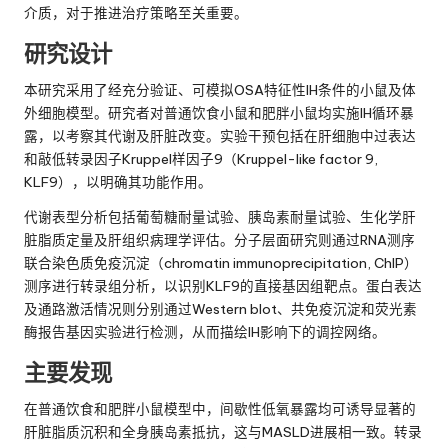
介质，对于推进治疗策略至关重要。
研究设计
本研究采用了经充分验证、可模拟OSA特征性IH条件的小鼠及体
外细胞模型。研究者对普通饮食小鼠和肥胖小鼠均实施IH循环暴
露，以考察其代谢及肝脏改变。实验干预包括在肝细胞中过表达
和敲低转录因子Kruppel样因子9（Kruppel-like factor 9,
KLF9），以明确其功能作用。
代谢表型分析包括葡萄糖耐量试验、胰岛素耐量试验、生化学肝
脏脂质定量及肝组织病理学评估。分子层面研究则通过RNA测序
联合染色质免疫沉淀（chromatin immunoprecipitation, ChIP）
测序进行转录组分析，以识别KLF9的直接基因组靶点。蛋白表达
及通路激活情况则分别通过Western blot、共免疫沉淀和荧光素
酶报告基因实验进行检测，从而描绘IH影响下的调控网络。
主要发现
在普通饮食和肥胖小鼠模型中，间歇性低氧暴露均可诱导显著的
肝脏脂质沉积和全身胰岛素抵抗，这与MASLD进展相一致。转录