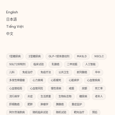
English
日本語
Tiếng Việt
中文
1型糖尿病
2型糖尿病
GLP-1受体激动剂
MASLD
NSCLC
SGLT2抑制剂
临床试验
乳腺癌
二甲双胍
人工智能
儿科
免疫治疗
免疫疗法
公共卫生
前列腺癌
卒中
多发性骨髓瘤
心力衰竭
心肌梗死
心脏病学
心血管疾病
心血管结局
心血管风险
慢性肾病
戒烟
房颤
死亡率
流行病学
炎症
生活质量
生物标志物
糖尿病
老年人
肝细胞癌
肥胖
肿瘤学
胰腺癌
重症监护
阿尔茨海默病
随机临床试验
随机试验
靶向治疗
预后