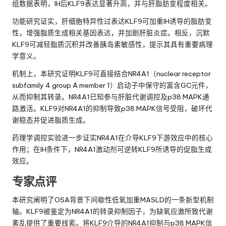
组数据表明，IH后KLF9表达显著升高，并与肝脂肪变程度相关。
功能研究证实，肝细胞特异性过表达KLF9可加重IH诱导的脂肪变
性，增强脂质生成相关基因表达，并加剧肝脏炎症。相反，沉默
KLF9可减轻脂质沉积并改善胰岛素敏感性，提示其具有重要病理
学意义。
机制上，本研究证明KLF9可直接结合NR4A1（nuclear receptor
subfamily 4 group A member 1）启动子中保守的富含GC元件，
从而抑制其转录。NR4A1已知参与肝脏代谢调控及p38 MAPK通
路激活。KLF9对NR4A1的抑制导致p38 MAPK信号受阻，破坏代
谢稳态并促进脂质生成。
药理学调控实验进一步证实NR4A1在介导KLF9下游效应中的核心
作用；在IH条件下，NR4A1激动剂可逆转KLF9所诱导的促脂生成
效应。
专家点评
本研究阐明了OSA背景下间歇性低氧加重MASLD的一条新型机制
轴。KLF9被鉴定为NR4A1的转录抑制因子，为缺氧应激所致代谢
紊乱提供了重要线索。将KLF9介导的NR4A1抑制与p38 MAPK信