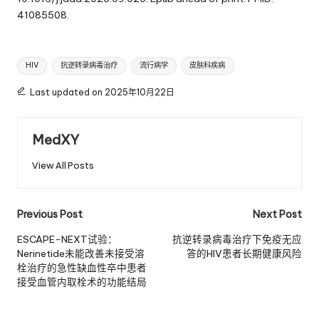
41085508.
Tags:
HIV
抗逆转录病毒治疗
流行病学
皮肤科疾病
Last updated on 2025年10月22日
MedXY
View All Posts
Post
Previous Post
Next Post
navigation
ESCAPE-NEXT试验：
抗逆转录病毒治疗下免疫无应
Nerinetide未能改善未接受溶
答的HIV患者长期健康风险
栓治疗的急性缺血性卒中患者
接受血管内取栓术的功能结局