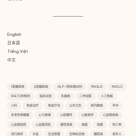
English
日本語
Tiếng Việt
中文
1型糖尿病
2型糖尿病
GLP-1受体激动剂
MASLD
NSCLC
SGLT2抑制剂
临床试验
乳腺癌
二甲双胍
人工智能
儿科
免疫治疗
免疫疗法
公共卫生
前列腺癌
卒中
多发性骨髓瘤
心力衰竭
心肌梗死
心脏病学
心血管疾病
心血管结局
心血管风险
慢性肾病
戒烟
房颤
死亡率
流行病学
炎症
生活质量
生物标志物
糖尿病
老年人