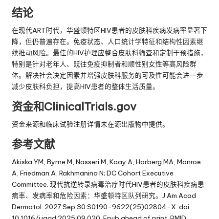
结论
在现代ART时代，华盛顿特区HIV患者的皮肤科疾病发病率显著下
降，但仍普遍存在。免疫状态、人口统计学特征和结构性因素继
续推动风险。最佳的HIV护理应整合皮肤科筛查和定制干预措施，
特别是针对老年人、既往免疫抑制者和顺性别女性等高风险群
体。解决社会决定因素并增强皮肤科服务的可及性可能会进一步
减少皮肤科负担，提高HIV患者的整体生活质量。
资金和ClinicalTrials.gov
资金来源和临床试验注册详情未在源出版物中提供。
参考文献
Akiska YM, Byrne M, Nasseri M, Koay A, Horberg MA, Monroe
A, Friedman A, Rakhmanina N; DC Cohort Executive
Committee. 现代抗逆转录病毒治疗时代HIV患者的皮肤科疾病患
病率、发病率和危险因素：华盛顿特区队列研究。J Am Acad
Dermatol. 2027 Sep 30:S0190-9622(25)02804-X. doi:
10.1016/j.jaad.2025.09.020. Epub ahead of print. PMID: