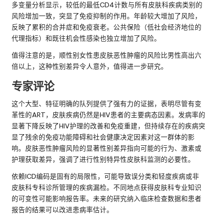
多变量分析显示，较低的最低CD4计数与所有皮肤科疾病类别的
风险增加一致，突显了免疫抑制的作用。年龄较大增加了风险，
反映了累积的合并症和免疫衰老。公共保险（低社会经济地位的
代理指标）和既往机会性感染也独立增加了风险。
值得注意的是，顺性别女性患皮肤恶性肿瘤的风险比男性高出六
倍以上，这种性别差异令人意外，值得进一步研究。
专家评论
这个大型、特征明确的队列提供了强有力的证据，表明尽管有变
革性的ART，皮肤疾病仍然是HIV患者的主要病态因素。发病率的
显著下降反映了HIV护理的改善和免疫重建，但持续存在的疾病突
显了残余的免疫功能障碍和社会健康决定因素对这一群体的影
响。皮肤恶性肿瘤风险的显著性别差异指向可能的行为、激素或
护理获取差异，强调了进行性别特异性皮肤科监测的必要性。
依赖ICD编码是固有的局限性，可能导致误分类和轻度疾病或非
皮肤科专科诊所管理的疾病漏检。不同地点获得皮肤科专业知识
的可变性可能影响报告率。未来的研究纳入临床检查数据和患者
报告的结果可以改进患病率估计。