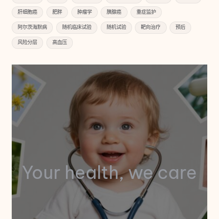
肝细胞癌
肥胖
肿瘤学
胰腺癌
重症监护
阿尔茨海默病
随机临床试验
随机试验
靶向治疗
预后
风险分层
高血压
Your health, we care