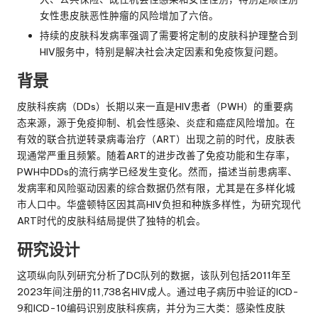
女性患皮肤恶性肿瘤的风险增加了六倍。
持续的皮肤科发病率强调了需要将定制的皮肤科护理整合到
HIV服务中，特别是解决社会决定因素和免疫恢复问题。
背景
皮肤科疾病（DDs）长期以来一直是HIV患者（PWH）的重要病
态来源，源于免疫抑制、机会性感染、炎症和癌症风险增加。在
有效的联合抗逆转录病毒治疗（ART）出现之前的时代，皮肤表
现通常严重且频繁。随着ART的进步改善了免疫功能和生存率，
PWH中DDs的流行病学已经发生变化。然而，描述当前患病率、
发病率和风险驱动因素的综合数据仍然有限，尤其是在多样化城
市人口中。华盛顿特区因其高HIV负担和种族多样性，为研究现代
ART时代的皮肤科结局提供了独特的机会。
研究设计
这项纵向队列研究分析了DC队列的数据，该队列包括2011年至
2023年间注册的11,738名HIV成人。通过电子病历中验证的ICD-
9和ICD-10编码识别皮肤科疾病，并分为三大类：感染性皮肤