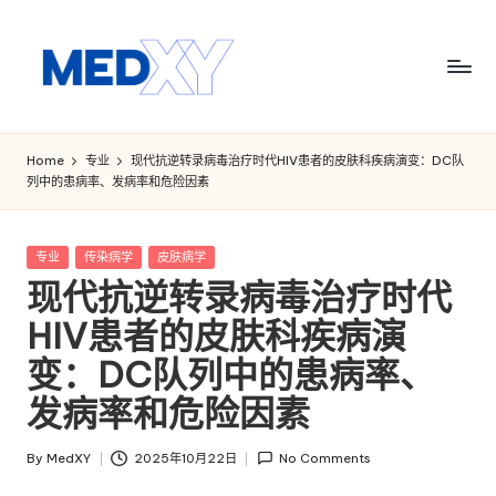
Skip
to
content
M
e
Home
专业
现代抗逆转录病毒治疗时代HIV患者的皮肤科疾病演变：DC队
列中的患病率、发病率和危险因素
d
x
Posted
专业
传染病学
皮肤病学
y
in
现代抗逆转录病毒治疗时代
A
HIV患者的皮肤科疾病演
I
变：DC队列中的患病率、
发病率和危险因素
By
MedXY
2025年10月22日
No Comments
Posted
by