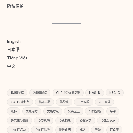
隐私保护
English
日本語
Tiếng Việt
中文
1型糖尿病
2型糖尿病
GLP-1受体激动剂
MASLD
NSCLC
SGLT2抑制剂
临床试验
乳腺癌
二甲双胍
人工智能
儿科
免疫治疗
免疫疗法
公共卫生
前列腺癌
卒中
多发性骨髓瘤
心力衰竭
心肌梗死
心脏病学
心血管疾病
心血管结局
心血管风险
慢性肾病
戒烟
房颤
死亡率