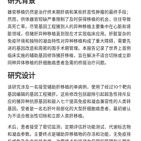
研究背景
器官移植仍然是治疗终末期肝病和某些肝恶性肿瘤的最终手段；
然而，供体器官短缺严重限制了及时获得移植的机会，往往导致
高死亡率。尽管基因工程猪到人的异种移植主要集中在心脏和肾
脏领域，但猪肝异种移植直到现在才实现临床应用。肝脏复杂的
免疫环境和独特的凝血特性对异种移植构成了重大障碍，需要先
进的基因改造和周密的围手术期管理。本报告记录了世界上首例
临床实施的辅助基因修饰猪肝移植，旨在解决不适合切除或立即
同种异体移植的肝细胞癌患者急需的桥接治疗问题。
研究设计
该研究涉及一名接受辅助肝移植的单病例，使用了经过10个靶向
基因编辑的基因工程猪肝。这些修改包括敲除引起超急性排斥反
应的猪异种抗原基因和敲入七个提高免疫和凝血兼容性的人类转
基因。受者是一名右肝叶局部化的大型肝细胞癌患者，最初被认
为不适合根治性切除和立即人类肝移植。
术后，患者接受了密切监测，定期评估肝功能测试、代谢标志物
和凝血参数。主要终点是辅助异移植物的存活和功能，无免疫排