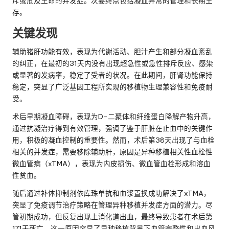
斥或危及生命的并发症。次要终点包括凝血异常的管理和长期生
存。
关键发现
辅助猪肝功能有效，表现为代谢活动、胆汁产生和部分凝血紊乱
的纠正，在最初的31天内没有出现超急性或急性排斥反应、感染
或显著的发病率，稳定了受者的状况。在此期间，肝肾功能保持
稳定，突显了广泛基因工程所实现的移植物生理兼容性和免疫耐
受。
术后早期凝血障碍，表现为D-二聚体和纤维蛋白降解产物升高，
通过抗凝治疗得到有效管理，强调了鉴于肝脏在止血中的关键作
用，积极的凝血控制的重要性。然而，术后第38天出现了与血栓
相关的并发症，需要移除辅助肝，原因是异种移植相关性血栓性
微血管病（xTMA），表现为内皮损伤、微血管血栓形成和溶血
性贫血。
随后通过补体抑制剂依库珠单抗和血浆置换成功解决了xTMA，
突显了免疫调节治疗策略在管理异种移植并发症方面的潜力。尽
管初期成功，但反复出现上消化道出血，最终导致患者在术后第
171天死亡。这一原因突显了异种移植背景下血管完整性和出血风