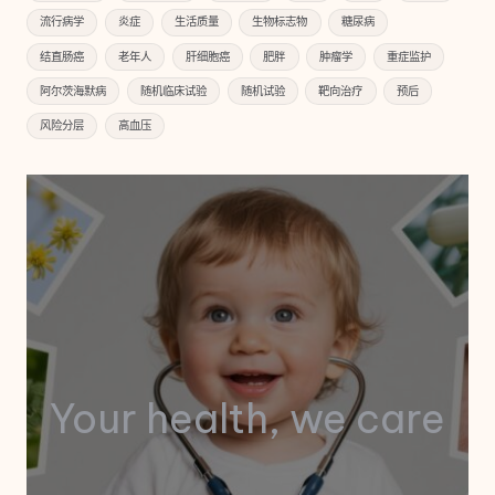
流行病学
炎症
生活质量
生物标志物
糖尿病
结直肠癌
老年人
肝细胞癌
肥胖
肿瘤学
重症监护
阿尔茨海默病
随机临床试验
随机试验
靶向治疗
预后
风险分层
高血压
Your health, we care