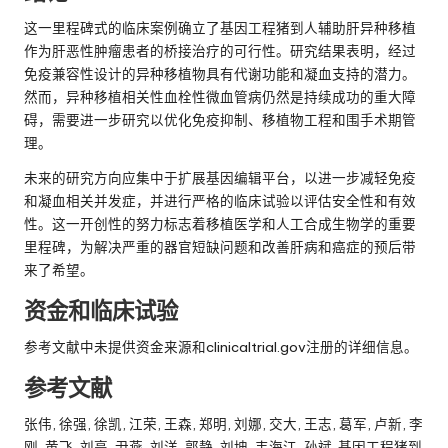
这一里程碑式的临床案例确立了基因工程猪到人辅助肝异种移植
作为肝恶性肿瘤患者的桥接治疗的可行性。研究结果表明，经过
免疫兼容性设计的异种移植物具有代谢功能和凝血支持的潜力。
然而，异种移植相关性血栓性微血管病仍然是持续成功的重大障
碍，需要进一步研究以优化免疫抑制、移植物工程和围手术期管
理。
未来的研究方向应集中于扩展基因编辑平台，以进一步减轻免疫
和凝血相关并发症，并进行严格的临床试验以评估安全性和有效
性。这一开创性的努力标志着移植医学和人工合成生物学的重要
里程碑，为解决严重的器官短缺问题和改善肝病和癌症的预后带
来了希望。
资金和临床试验
参考文献中未提供资金来源和clinicaltrial.gov注册的详细信息。
参考文献
张伟, 徐强, 徐凯, 江荣, 王森, 郑明, 刘娜, 交大, 王志, 葛军, 卢新, 李
刚, 黄飞, 刘亮, 尹燕, 刘洋, 郭静, 刘坤, 韦海江, 孙斌. 基因工程猪到