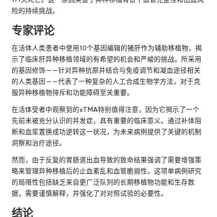
险的持续挑战。
专家评论
在活体人类患者中使用10个基因编辑的猪肝作为辅助移植物，揭
示了临床肝异种移植领域的有希望的机会和严峻的挑战。所采用
的基因修饰——针对异种抗原并结合与免疫调节和凝血途径相关
的人类基因——代表了一种复杂的人工合成生物学方法，对于克
服异种移植物排斥和功能障碍至关重要。
在活体受者中观察到的xTMA特别值得注意，因为它揭示了一个
先前未被充分认识的并发症，具有重要的临床意义。通过补体阻
断和血浆置换成功逆转这一状况，为未来病例提供了关键的机制
洞察和治疗途径。
然而，由于反复的胃肠道出血导致的致命结果强调了需要增强策
略来管理异种移植后的止血紊乱和血管脆弱性。这项单病例研究
的局限性包括缺乏来自更广泛队列的长期移植物功能和生存数
据，需要谨慎解释，并强化了对对照试验的必要性。
结论