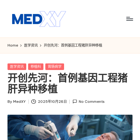
Skip
to
content
M
e
Home
医学资讯
开创先河：首例基因工程猪肝异种移植
d
x
Posted
医学资讯
移植科
胃肠病学
in
开创先河：首例基因工程猪
y
肝异种移植
A
I
By
MedXY
2025年10月28日
No Comments
Posted
by