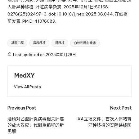
人肝异种移植. 肝脏病学杂志. 2025年12月1日:S0168-
8278(25)02497-3. doi: 10.1016/j.jhep.2025.08.044. 在线提
前发表. PMID: 41076089.
Tags:
基因工程
异种移植
肝移植
血栓性微血管病
Last updated on 2025年10月28日
MedXY
View All Posts
Post
Previous Post
Next Post
navigation
酒精对乙型肝炎病毒相关肝癌
IXA立场文件：首次人体猪肾
的放大效应：代谢重编程的新
异种移植的实际路线图
见解