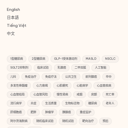
English
日本語
Tiếng Việt
中文
1型糖尿病
2型糖尿病
GLP-1受体激动剂
MASLD
NSCLC
SGLT2抑制剂
临床试验
乳腺癌
二甲双胍
人工智能
儿科
免疫治疗
免疫疗法
公共卫生
前列腺癌
卒中
多发性骨髓瘤
心力衰竭
心肌梗死
心脏病学
心血管疾病
心血管结局
心血管风险
慢性肾病
戒烟
房颤
死亡率
流行病学
炎症
生活质量
生物标志物
糖尿病
老年人
肝细胞癌
肥胖
肿瘤学
胰腺癌
重症监护
阿尔茨海默病
随机临床试验
随机试验
靶向治疗
预后