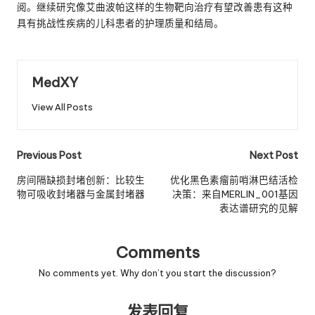
阅。继续研究像艾曲波帕这样的生物靶向治疗有望改善患有这种
具有挑战性疾病的儿科患者的护理质量和结局。
MedXY
View All Posts
Post
Previous Post
Next Post
navigation
房间隔缺损封堵创新：比较生
优化黑色素瘤前哨淋巴结活检
物可吸收封堵器与金属封堵器
决策：来自MERLIN_001基因
表达谱研究的见解
Comments
No comments yet. Why don’t you start the discussion?
发表回复