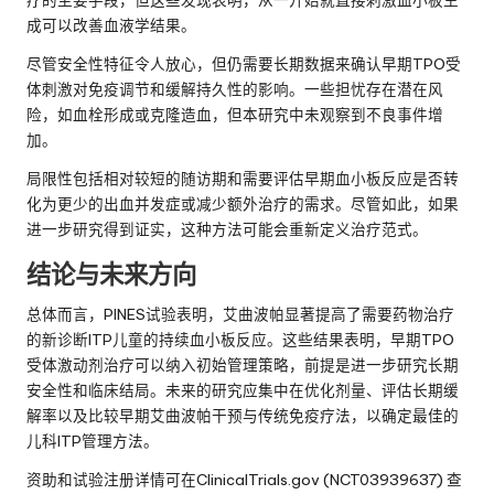
成可以改善血液学结果。
尽管安全性特征令人放心，但仍需要长期数据来确认早期TPO受
体刺激对免疫调节和缓解持久性的影响。一些担忧存在潜在风
险，如血栓形成或克隆造血，但本研究中未观察到不良事件增
加。
局限性包括相对较短的随访期和需要评估早期血小板反应是否转
化为更少的出血并发症或减少额外治疗的需求。尽管如此，如果
进一步研究得到证实，这种方法可能会重新定义治疗范式。
结论与未来方向
总体而言，PINES试验表明，艾曲波帕显著提高了需要药物治疗
的新诊断ITP儿童的持续血小板反应。这些结果表明，早期TPO
受体激动剂治疗可以纳入初始管理策略，前提是进一步研究长期
安全性和临床结局。未来的研究应集中在优化剂量、评估长期缓
解率以及比较早期艾曲波帕干预与传统免疫疗法，以确定最佳的
儿科ITP管理方法。
资助和试验注册详情可在ClinicalTrials.gov (NCT03939637) 查