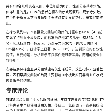
共有118名儿科患者入组，中位年龄为8岁，性别分布基本均衡。
值得注意的是，63%的患者在初次治疗或观察后出现治疗失败。
在中期分析显示艾曲波帕对主要终点有明显优势后，研究提前终
止。
在疗效队列中，71名接受艾曲波帕治疗的儿童中有65%（46名）
实现了持续血小板反应，而标准治疗组37名儿童中有35%（13
名）实现持续血小板反应。绝对差异为30%（95%置信区间，
11%至49%），统计学上显著（P = .002），达到预设的有效性
阈值。重要的是，分析显示不良事件无显著差异，两组的安全性
特征相当。
次要结局包括出血评分和健康相关生活质量，这些指标无显著差
异，表明早期艾曲波帕给药主要影响血小板反应而非出血症状或
患者报告的结果。
专家评论
PINES试验提供了令人信服的证据，支持在需要治疗的新诊断ITP
儿科患者中早期使用艾曲波帕。传统上，免疫调节一直是初始治
疗的主要手段，但这些发现表明，从一开始就直接刺激血小板生