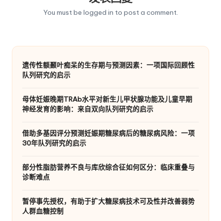
You must be
logged in
to post a comment.
遗传性额颞叶痴呆的生存期与预测因素：一项国际回顾性
队列研究的启示
母体妊娠晚期TRAb水平对新生儿甲状腺功能及儿童早期
神经发育的影响：来自双向队列研究的启示
借助多基因评分预测妊娠期糖尿病后的糖尿病风险：一项
30年队列研究的启示
部分性脂肪营养不良与库欣综合征如何区分：临床重叠与
诊断难点
暂停事先授权，有助于扩大糖尿病技术可及性并改善弱势
人群血糖控制