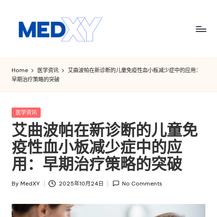
Skip
to
content
M
e
Home
医学资讯
艾曲波帕在新诊断的儿童免疫性血小板减少症中的应用：
早期治疗策略的突破
d
x
Posted
医学资讯
y
in
艾曲波帕在新诊断的儿童免
A
疫性血小板减少症中的应
I
用：早期治疗策略的突破
By
MedXY
2025年10月24日
No Comments
Posted
by