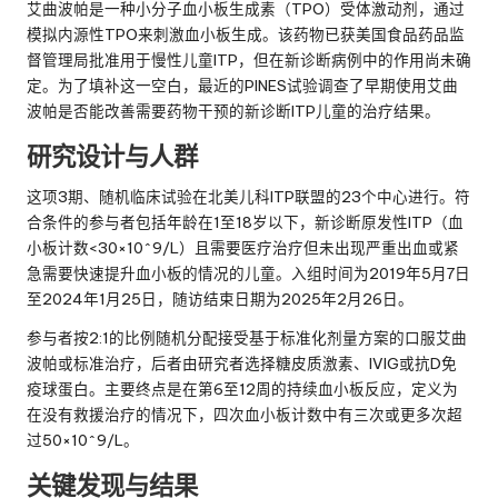
艾曲波帕是一种小分子血小板生成素（TPO）受体激动剂，通过
模拟内源性TPO来刺激血小板生成。该药物已获美国食品药品监
督管理局批准用于慢性儿童ITP，但在新诊断病例中的作用尚未确
定。为了填补这一空白，最近的PINES试验调查了早期使用艾曲
波帕是否能改善需要药物干预的新诊断ITP儿童的治疗结果。
研究设计与人群
这项3期、随机临床试验在北美儿科ITP联盟的23个中心进行。符
合条件的参与者包括年龄在1至18岁以下，新诊断原发性ITP（血
小板计数<30×10^9/L）且需要医疗治疗但未出现严重出血或紧
急需要快速提升血小板的情况的儿童。入组时间为2019年5月7日
至2024年1月25日，随访结束日期为2025年2月26日。
参与者按2:1的比例随机分配接受基于标准化剂量方案的口服艾曲
波帕或标准治疗，后者由研究者选择糖皮质激素、IVIG或抗D免
疫球蛋白。主要终点是在第6至12周的持续血小板反应，定义为
在没有救援治疗的情况下，四次血小板计数中有三次或更多次超
过50×10^9/L。
关键发现与结果