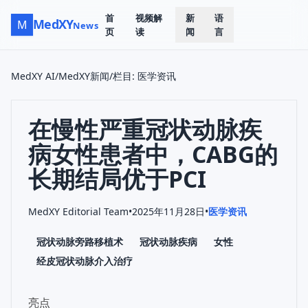
首
视频解
新
语
MedXY
M
News
页
读
闻
言
MedXY AI
/
MedXY新闻
/
栏目
:
医学资讯
在慢性严重冠状动脉疾
病女性患者中，CABG的
长期结局优于PCI
MedXY Editorial Team
•
2025年11月28日
•
医学资讯
冠状动脉旁路移植术
冠状动脉疾病
女性
经皮冠状动脉介入治疗
亮点