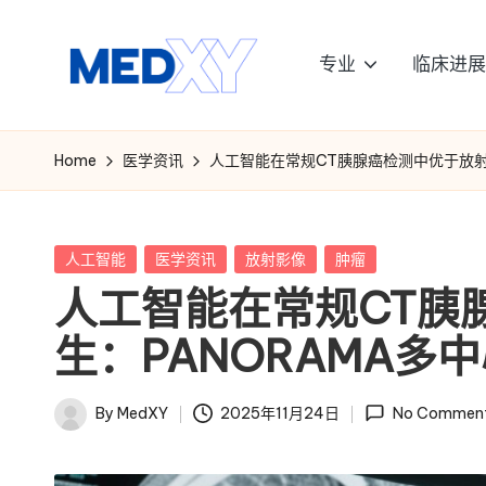
Skip
专业
临床进展
to
M
content
e
Home
医学资讯
人工智能在常规CT胰腺癌检测中优于放射
d
x
Posted
人工智能
医学资讯
放射影像
肿瘤
in
人工智能在常规CT胰
y
生：PANORAMA多
A
I
By
MedXY
2025年11月24日
No Commen
Posted
by