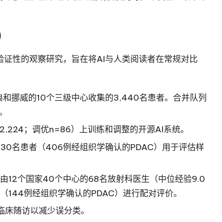
）
、验证性的观察研究，旨在将AI与人类阅读者在常规对比
典和挪威的10个三级中心收集的3,440名患者。合并队列
）。
2,224；调优n=86）上训练和调整的开源AI系统。
30名患者（406例经组织学确认的PDAC）用于评估样
12个国家40个中心的68名放射科医生（中位经验9.0
1例子集（144例经组织学确认的PDAC）进行配对评价。
临床随访以减少误分类。