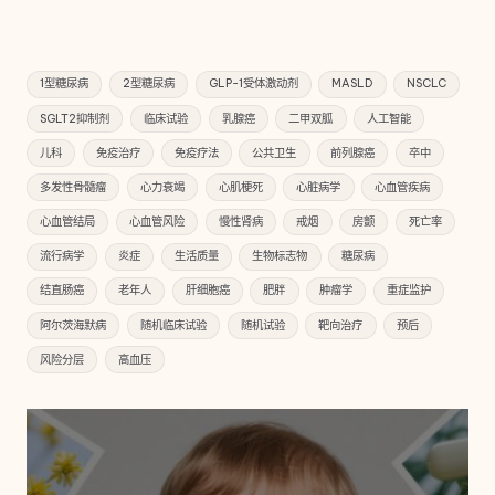
1型糖尿病
2型糖尿病
GLP-1受体激动剂
MASLD
NSCLC
SGLT2抑制剂
临床试验
乳腺癌
二甲双胍
人工智能
儿科
免疫治疗
免疫疗法
公共卫生
前列腺癌
卒中
多发性骨髓瘤
心力衰竭
心肌梗死
心脏病学
心血管疾病
心血管结局
心血管风险
慢性肾病
戒烟
房颤
死亡率
流行病学
炎症
生活质量
生物标志物
糖尿病
结直肠癌
老年人
肝细胞癌
肥胖
肿瘤学
重症监护
阿尔茨海默病
随机临床试验
随机试验
靶向治疗
预后
风险分层
高血压