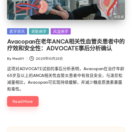
Posted
医学资讯
肾脏病学
风湿病学
in
Avacopan在老年ANCA相关性血管炎患者中的
疗效和安全性：ADVOCATE事后分析确认
By
MedXY
2025年10月23日
Posted
by
这项对ADVOCATE试验的事后分析表明，Avacopan在治疗年龄
65岁及以上的ANCA相关性血管炎患者中有效且安全，与泼尼松
减量相比，Avacopan可实现持续缓解，并减少糖皮质激素暴露
和毒性。
Read More